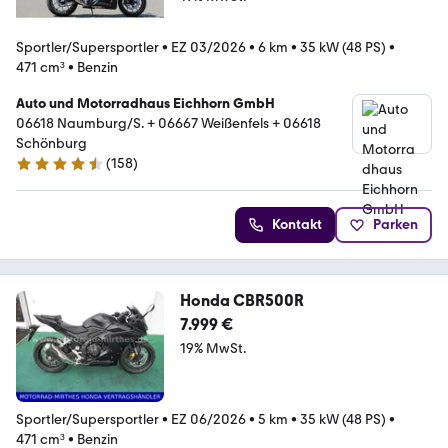
Sportler/Supersportler
•
EZ 03/2026
•
6 km
•
35 kW (48 PS)
•
471 cm³
•
Benzin
Auto und Motorradhaus Eichhorn GmbH
06618 Naumburg/S. + 06667 Weißenfels + 06618
Schönburg
(
158
)
4.7 Sterne
Kontakt
Parken
Honda CBR500R
7.999 €
19% MwSt.
Sportler/Supersportler
•
EZ 06/2026
•
5 km
•
35 kW (48 PS)
•
471 cm³
•
Benzin