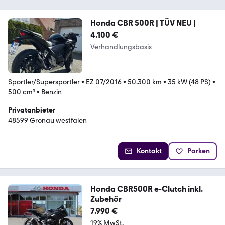
Honda CBR 500R | TÜV NEU |
4.100 €
Verhandlungsbasis
Sportler/Supersportler
•
EZ 07/2016
•
50.300 km
•
35 kW (48 PS)
•
500 cm³
•
Benzin
Privatanbieter
48599 Gronau westfalen
Kontakt
Parken
Honda CBR500R e-Clutch inkl.
Zubehör
7.990 €
19% MwSt.