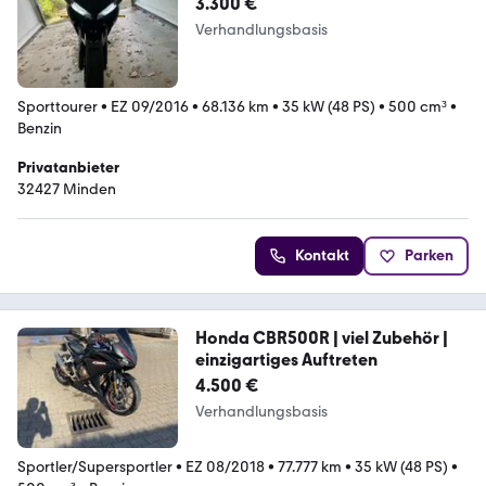
3.300 €
Verhandlungsbasis
Sporttourer
•
EZ 09/2016
•
68.136 km
•
35 kW (48 PS)
•
500 cm³
•
Benzin
Privatanbieter
32427 Minden
Kontakt
Parken
Honda CBR500R | viel Zubehör |
einzigartiges Auftreten
4.500 €
Verhandlungsbasis
Sportler/Supersportler
•
EZ 08/2018
•
77.777 km
•
35 kW (48 PS)
•