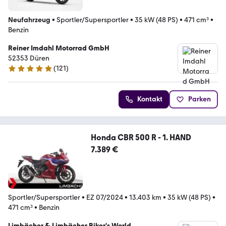
Neufahrzeug
•
Sportler/Supersportler
•
35 kW (48 PS)
•
471 cm³
•
Benzin
Reiner Imdahl Motorrad GmbH
52353 Düren
(
121
)
4.9 Sterne
Kontakt
Parken
Honda CBR 500 R - 1. HAND
7.389 €
Sportler/Supersportler
•
EZ 07/2024
•
13.403 km
•
35 kW (48 PS)
•
471 cm³
•
Benzin
Limbächer & Limbächer Biker's World