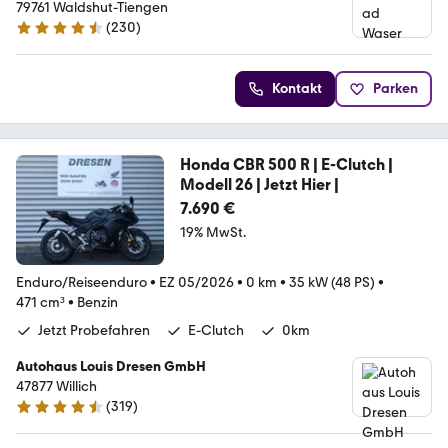
79761 Waldshut-Tiengen
(
230
)
4.3 Sterne
Kontakt
Parken
Honda CBR 500 R | E-Clutch |
Modell 26 | Jetzt Hier |
7.690 €
19% MwSt.
Enduro/Reiseenduro
•
EZ 05/2026
•
0 km
•
35 kW (48 PS)
•
471 cm³
•
Benzin
Jetzt Probefahren
E-Clutch
0km
Autohaus Louis Dresen GmbH
47877 Willich
(
319
)
4.6 Sterne