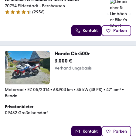
70794 Filderstadt - Bernhausen
(
2956
)
4.7 Sterne
Kontakt
Parken
Honda Cbr500r
3.000 €
Verhandlungsbasis
Motorrad
•
EZ 05/2014
•
68.903 km
•
35 kW (48 PS)
•
471 cm³
•
Benzin
Privatanbieter
09432 Großolbersdorf
Kontakt
Parken