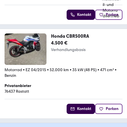
Kontakt
Parken
Honda CBR500RA
4.500 €
Verhandlungsbasis
Motorrad
•
EZ 04/2015
•
52.000 km
•
35 kW (48 PS)
•
471 cm³
•
Benzin
Privatanbieter
76437 Rastatt
Kontakt
Parken