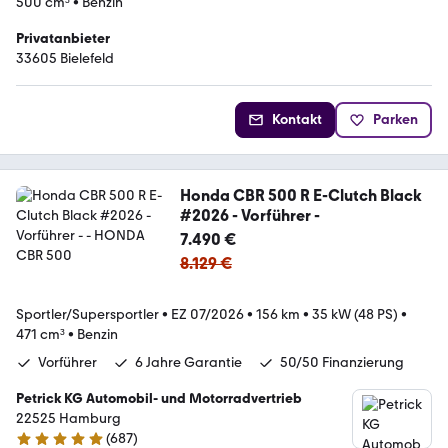
500 cm³
•
Benzin
Privatanbieter
33605 Bielefeld
Kontakt
Parken
Honda CBR 500 R E-Clutch Black
#2026 - Vorführer -
7.490 €
8.129 €
Sportler/Supersportler
•
EZ 07/2026
•
156 km
•
35 kW (48 PS)
•
471 cm³
•
Benzin
Vorführer
6 Jahre Garantie
50/50 Finanzierung
Petrick KG Automobil- und Motorradvertrieb
22525 Hamburg
(
687
)
5 Sterne