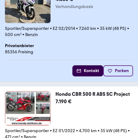
Verhandlungsbasis
Sportler/Supersportler
•
EZ 02/2014
•
7.260 km
•
35 kW (48 PS)
•
500 cm³
•
Benzin
Privatanbieter
85356 Freising
Kontakt
Parken
Honda CBR 500 R ABS SC Project
7.190 €
Sportler/Supersportler
•
EZ 01/2022
•
4.700 km
•
35 kW (48 PS)
•
471 cm³
•
Benzin