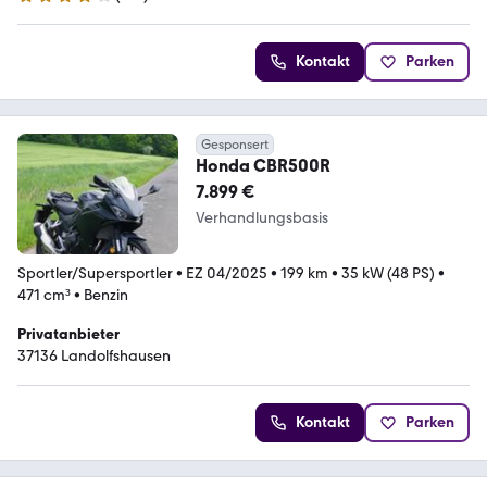
4.2 Sterne
Kontakt
Parken
Gesponsert
Honda CBR500R
7.899 €
Verhandlungsbasis
Sportler/Supersportler
•
EZ 04/2025
•
199 km
•
35 kW (48 PS)
•
471 cm³
•
Benzin
Privatanbieter
37136 Landolfshausen
Kontakt
Parken