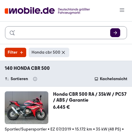
Filter
Honda cbr 500
140 HONDA CBR 500
Sortieren
Kachelansicht
Honda CBR 500 RA / 35kW / PC57
/ ABS / Garantie
6.445 €
Sportler/Supersportler
•
EZ 07/2019
•
15.172 km
•
35 kW (48 PS)
•