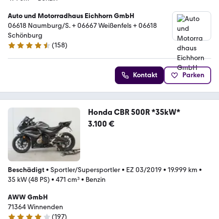
Auto und Motorradhaus Eichhorn GmbH
06618 Naumburg/S. + 06667 Weißenfels + 06618
Schönburg
(
158
)
4.7 Sterne
Kontakt
Parken
Honda CBR 500R *35kW*
3.100 €
Beschädigt
•
Sportler/Supersportler
•
EZ 03/2019
•
19.999 km
•
35 kW (48 PS)
•
471 cm³
•
Benzin
AWW GmbH
71364 Winnenden
(
197
)