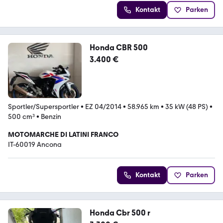
Kontakt
Parken
Honda CBR 500
3.400 €
Sportler/Supersportler
•
EZ 04/2014
•
58.965 km
•
35 kW (48 PS)
•
500 cm³
•
Benzin
MOTOMARCHE DI LATINI FRANCO
IT-60019 Ancona
Kontakt
Parken
Honda Cbr 500 r