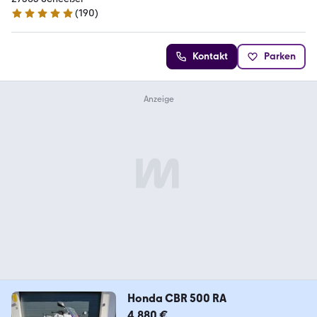
(
190
)
4.9 Sterne
Kontakt
Parken
Honda CBR 500 RA
4.880 €