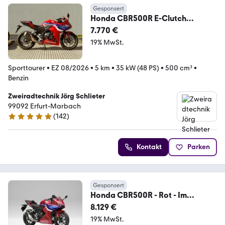
Gesponsert
Honda CBR500R E-Clutch
Sonderfinanzierung für 0,99 %
7.770 €
19% MwSt.
Sporttourer
•
EZ 08/2026
•
5 km
•
35 kW (48 PS)
•
500 cm³
•
Benzin
Zweiradtechnik Jörg Schlieter
99092 Erfurt-Marbach
(
142
)
4.9 Sterne
Kontakt
Parken
Gesponsert
Honda CBR500R - Rot - Im
Showroom!
8.129 €
19% MwSt.