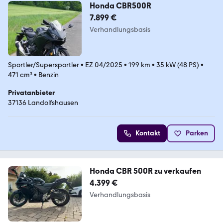
Honda CBR500R
7.899 €
Verhandlungsbasis
Sportler/Supersportler
•
EZ 04/2025
•
199 km
•
35 kW (48 PS)
•
471 cm³
•
Benzin
Privatanbieter
37136 Landolfshausen
Kontakt
Parken
Honda CBR 500R zu verkaufen
4.399 €
Verhandlungsbasis