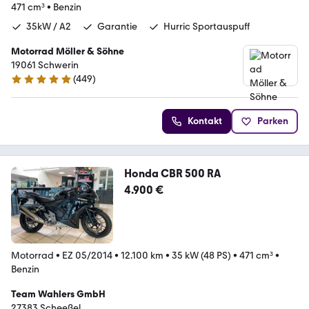
471 cm³
•
Benzin
35kW / A2
Garantie
Hurric Sportauspuff
Motorrad Möller & Söhne
19061 Schwerin
(
449
)
4.8 Sterne
Kontakt
Parken
Honda CBR 500 RA
4.900 €
Motorrad
•
EZ 05/2014
•
12.100 km
•
35 kW (48 PS)
•
471 cm³
•
Benzin
Team Wahlers GmbH
27383 Scheeßel