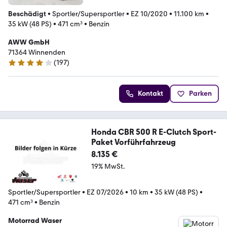
Beschädigt
•
Sportler/Supersportler
•
EZ 10/2020
•
11.100 km
•
35 kW (48 PS)
•
471 cm³
•
Benzin
AWW GmbH
71364 Winnenden
(
197
)
4.2 Sterne
Kontakt
Parken
Honda CBR 500 R E-Clutch Sport-
Paket Vorführfahrzeug
8.135 €
19% MwSt.
Sportler/Supersportler
•
EZ 07/2026
•
10 km
•
35 kW (48 PS)
•
471 cm³
•
Benzin
Motorrad Waser