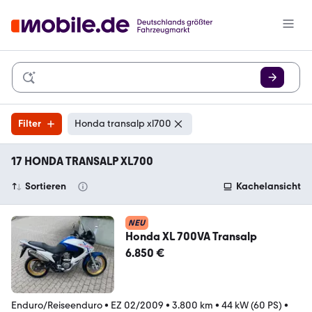
Filter
Honda transalp xl700
17 HONDA TRANSALP XL700
Sortieren
Kachelansicht
NEU
Honda XL 700VA Transalp
6.850 €
Enduro/Reiseenduro
•
EZ 02/2009
•
3.800 km
•
44 kW (60 PS)
•