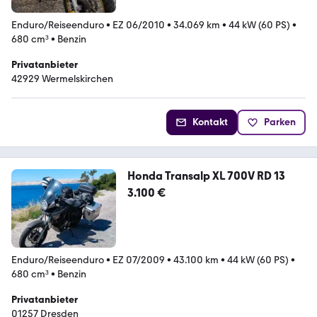
Enduro/Reiseenduro
•
EZ 06/2010
•
34.069 km
•
44 kW (60 PS)
•
680 cm³
•
Benzin
Privatanbieter
42929 Wermelskirchen
Kontakt
Parken
Honda Transalp XL 700V RD 13
3.100 €
Enduro/Reiseenduro
•
EZ 07/2009
•
43.100 km
•
44 kW (60 PS)
•
680 cm³
•
Benzin
Privatanbieter
01257 Dresden