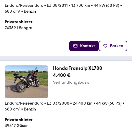
Enduro/Reiseenduro
•
EZ 08/2011
•
13.700 km
•
44 kW (60 PS)
•
680 cm³
•
Benzin
Privatanbieter
74369 Löchgau
Kontakt
Parken
Honda Transalp XL700
4.400 €
Verhandlungsbasis
Enduro/Reiseenduro
•
EZ 03/2008
•
24.400 km
•
44 kW (60 PS)
•
680 cm³
•
Benzin
Privatanbieter
39317 Güsen