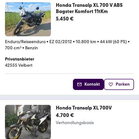
Honda Transalp XL 700 V ABS
Bagster Komfort 11tKm
5.450 €
Enduro/Reiseenduro
•
EZ 02/2012
•
10.800 km
•
44 kW (60 PS)
•
700 cm³
•
Benzin
Privatanbieter
42555 Velbert
Kontakt
Parken
Honda Transalp XL 700V
4.700 €
Verhandlungsbasis