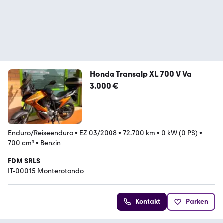
Honda Transalp XL 700 V Va
3.000 €
Enduro/Reiseenduro
•
EZ 03/2008
•
72.700 km
•
0 kW (0 PS)
•
700 cm³
•
Benzin
FDM SRLS
IT-00015 Monterotondo
Kontakt
Parken