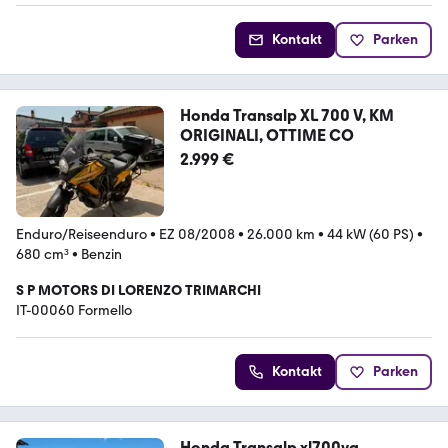
Kontakt
Parken
Honda Transalp XL 700 V, KM
ORIGINALI, OTTIME CO
2.999 €
Enduro/Reiseenduro
•
EZ 08/2008
•
26.000 km
•
44 kW (60 PS)
•
680 cm³
•
Benzin
S P MOTORS DI LORENZO TRIMARCHI
IT-00060 Formello
Kontakt
Parken
Honda Transalp xl700va