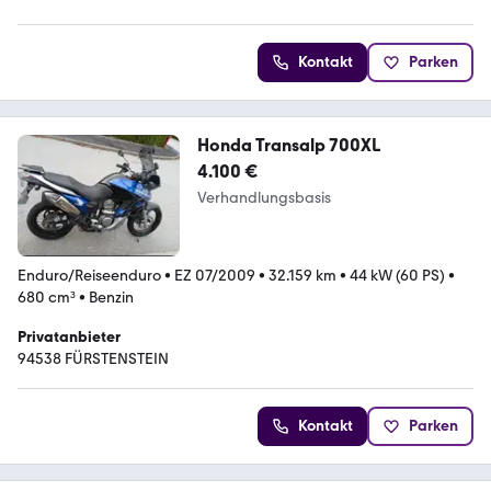
Kontakt
Parken
Honda Transalp 700XL
4.100 €
Verhandlungsbasis
Enduro/Reiseenduro
•
EZ 07/2009
•
32.159 km
•
44 kW (60 PS)
•
680 cm³
•
Benzin
Privatanbieter
94538 FÜRSTENSTEIN
Kontakt
Parken