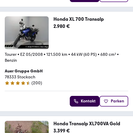
Honda XL 700 Transalp
2.980 €
Tourer
•
EZ 05/2008
•
121.500 km
•
44 kW (60 PS)
•
680 cm³
•
Benzin
Auer Gruppe GmbH
78333 Stockach
(
200
)
4.7 Sterne
Kontakt
Parken
Honda Transalp XL700VA Gold
3.399 €