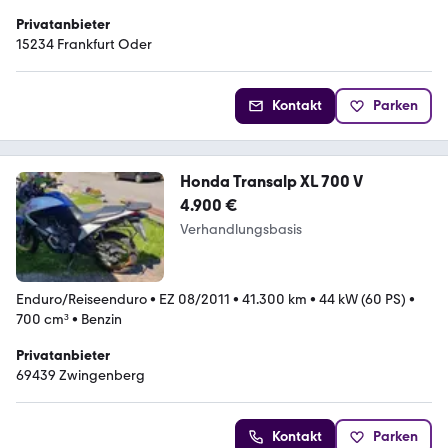
Privatanbieter
15234 Frankfurt Oder
Kontakt
Parken
Honda Transalp XL 700 V
4.900 €
Verhandlungsbasis
Enduro/Reiseenduro
•
EZ 08/2011
•
41.300 km
•
44 kW (60 PS)
•
700 cm³
•
Benzin
Privatanbieter
69439 Zwingenberg
Kontakt
Parken