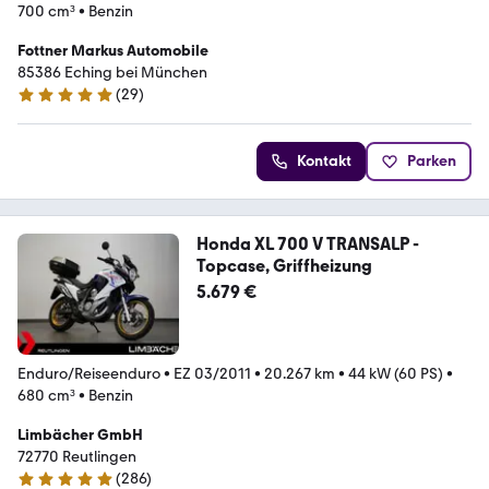
700 cm³
•
Benzin
Fottner Markus Automobile
85386 Eching bei München
(
29
)
5 Sterne
Kontakt
Parken
Honda XL 700 V TRANSALP -
Topcase, Griffheizung
5.679 €
Enduro/Reiseenduro
•
EZ 03/2011
•
20.267 km
•
44 kW (60 PS)
•
680 cm³
•
Benzin
Limbächer GmbH
72770 Reutlingen
(
286
)
4.9 Sterne