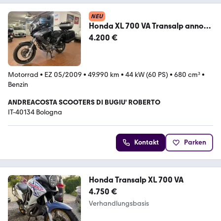
NEU
Honda XL 700 VA Transalp anno
2009 km 50000 Full
4.200 €
Motorrad
•
EZ 05/2009
•
49.990 km
•
44 kW (60 PS)
•
680 cm³
•
Benzin
ANDREACOSTA SCOOTERS DI BUGIU' ROBERTO
IT-40134 Bologna
Kontakt
Parken
Honda Transalp XL 700 VA
4.750 €
Verhandlungsbasis