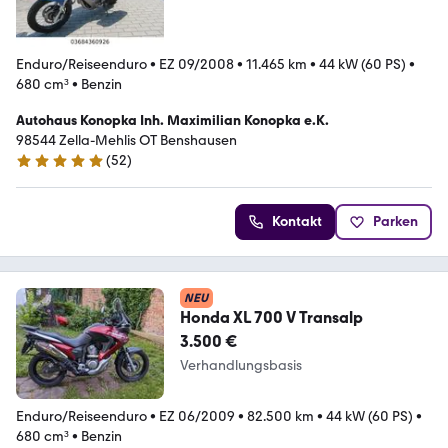
Enduro/Reiseenduro
•
EZ 09/2008
•
11.465 km
•
44 kW (60 PS)
•
680 cm³
•
Benzin
Autohaus Konopka Inh. Maximilian Konopka e.K.
98544 Zella-Mehlis OT Benshausen
(
52
)
5 Sterne
Kontakt
Parken
NEU
Honda XL 700 V Transalp
3.500 €
Verhandlungsbasis
Enduro/Reiseenduro
•
EZ 06/2009
•
82.500 km
•
44 kW (60 PS)
•
680 cm³
•
Benzin