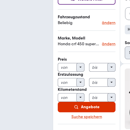
Fahrzeugzustand
Beliebig
ändern
H
Marke, Modell
So
Honda crf 450 supermoto
ändern
Preis
Erstzulassung
Kilometerstand
Angebote
Suche speichern