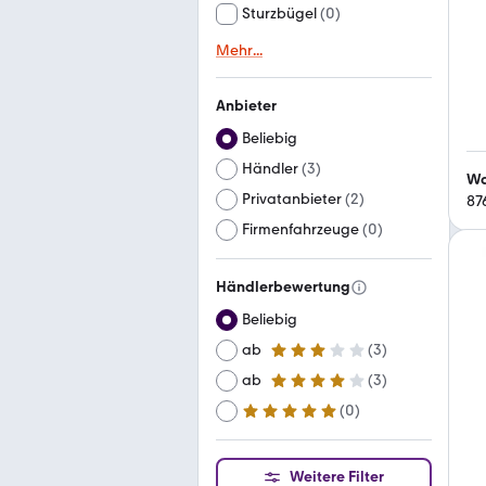
Sturzbügel
(
0
)
Mehr
...
Anbieter
Beliebig
Händler
(
3
)
Wa
Privatanbieter
(
2
)
87
Firmenfahrzeuge
(
0
)
Händlerbewertung
Beliebig
ab
(
3
)
3 Sterne
ab
(
3
)
4 Sterne
(
0
)
ab
5 Sterne
Weitere Filter