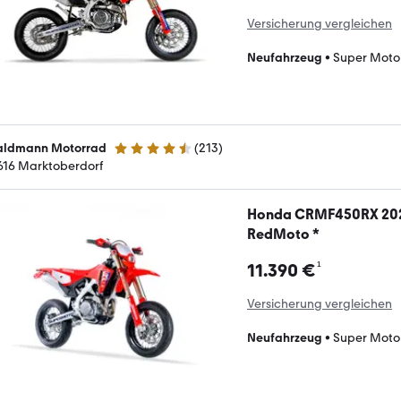
Versicherung vergleichen
Neufahrzeug
•
Super Moto
ldmann Motorrad
(
213
)
4.7 Sterne
616 Marktoberdorf
Honda CRMF450RX 202
RedMoto *
¹
11.390 €
Versicherung vergleichen
Neufahrzeug
•
Super Moto