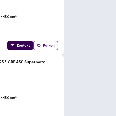
•
450 cm³
Kontakt
Parken
5 * CRF 450 Supermoto
•
450 cm³