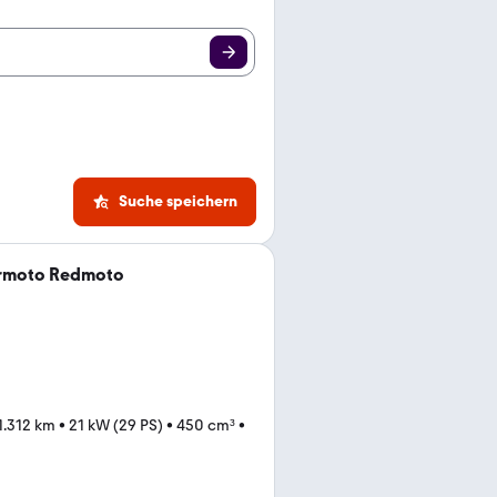
Suche speichern
ermoto Redmoto
1.312 km
•
21 kW (29 PS)
•
450 cm³
•