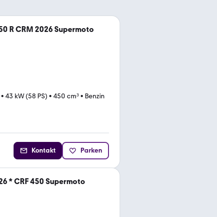
50 R CRM 2026 Supermoto
•
43 kW (58 PS)
•
450 cm³
•
Benzin
Kontakt
Parken
6 * CRF 450 Supermoto