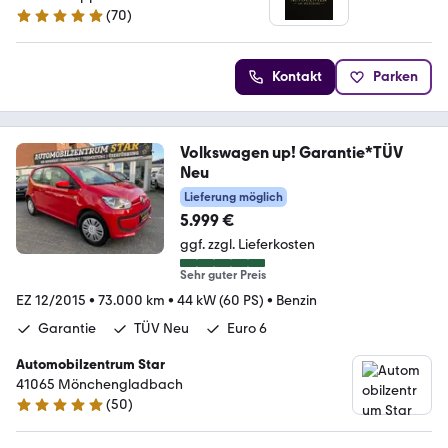
(
70
)
5 Sterne
Kontakt
Parken
Volkswagen up! Garantie*TÜV
Neu
Lieferung möglich
5.999 €
ggf. zzgl. Lieferkosten
Sehr guter Preis
EZ 12/2015
•
73.000 km
•
44 kW (60 PS)
•
Benzin
Garantie
TÜV Neu
Euro 6
Automobilzentrum Star
41065 Mönchengladbach
(
50
)
4.9 Sterne