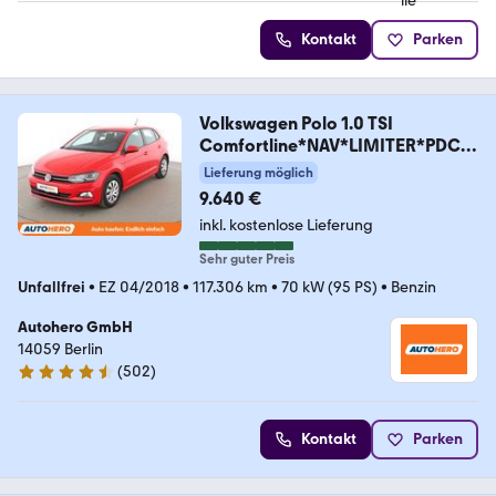
Kontakt
Parken
Volkswagen Polo 1.0 TSI
Comfortline*NAV*LIMITER*PDC*
SHZ*BT*
Lieferung möglich
9.640 €
inkl. kostenlose Lieferung
Sehr guter Preis
Unfallfrei
•
EZ 04/2018
•
117.306 km
•
70 kW (95 PS)
•
Benzin
Autohero GmbH
14059 Berlin
(
502
)
4.5 Sterne
Kontakt
Parken