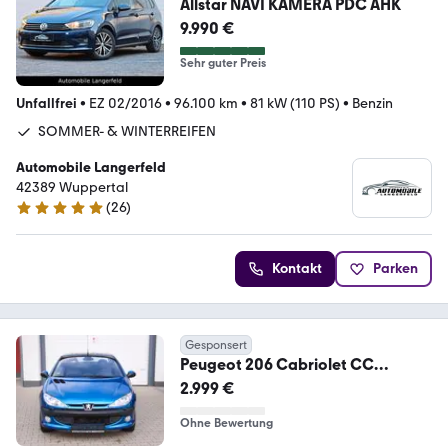
Allstar NAVI KAMERA PDC AHK
9.990 €
Sehr guter Preis
Unfallfrei
•
EZ 02/2016
•
96.100 km
•
81 kW (110 PS)
•
Benzin
SOMMER- & WINTERREIFEN
Automobile Langerfeld
42389 Wuppertal
(
26
)
4.9 Sterne
Kontakt
Parken
Gesponsert
Peugeot 206 Cabriolet CC
Platinum <Leder / Klima>
2.999 €
Ohne Bewertung