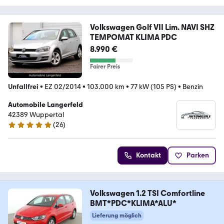
Volkswagen Golf VII Lim. NAVI SHZ
TEMPOMAT KLIMA PDC
8.990 €
Fairer Preis
Unfallfrei
•
EZ 02/2014
•
103.000 km
•
77 kW (105 PS)
•
Benzin
Automobile Langerfeld
42389 Wuppertal
(
26
)
4.9 Sterne
Kontakt
Parken
Volkswagen 1.2 TSI Comfortline
BMT*PDC*KLIMA*ALU*
Lieferung möglich