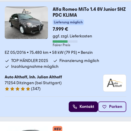
Alfa Romeo MiTo 1.4 8V Junior SHZ
PDC KLIMA
Lieferung möglich
7.999 €
ggf. zzgl. Lieferkosten
Fairer Preis
EZ 05/2016
•
75.480 km
•
58 kW (79 PS)
•
Benzin
TOP HÄNDLER 2025
Finanzierung möglich
Inzahlungnahme möglich
Auto Althoff, Inh. Julian Althoff
71254 Ditzingen (bei Stuttgart)
(
347
)
4.8 Sterne
Kontakt
Parken
NEU