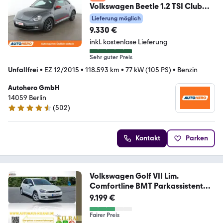
Volkswagen Beetle 1.2 TSI Club
BMT*NAVI*TEMPO*PDC*
Lieferung möglich
9.330 €
inkl. kostenlose Lieferung
Sehr guter Preis
Unfallfrei
•
EZ 12/2015
•
118.593 km
•
77 kW (105 PS)
•
Benzin
Autohero GmbH
14059 Berlin
(
502
)
4.5 Sterne
Kontakt
Parken
Volkswagen Golf VII Lim.
Comfortline BMT Parkassistent
Shz
9.199 €
Fairer Preis