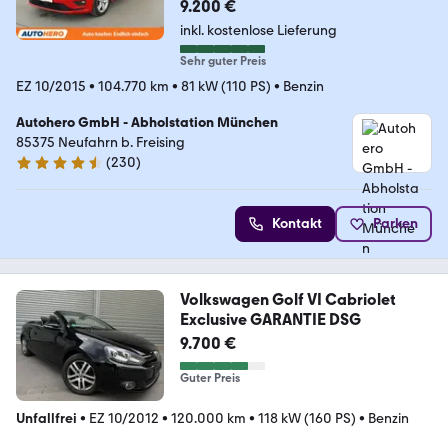
9.200 €
inkl. kostenlose Lieferung
Sehr guter Preis
EZ 10/2015
•
104.770 km
•
81 kW (110 PS)
•
Benzin
Autohero GmbH - Abholstation München
85375 Neufahrn b. Freising
(
230
)
4.4 Sterne
Kontakt
Parken
Volkswagen Golf VI Cabriolet
Exclusive GARANTIE DSG
9.700 €
Guter Preis
Unfallfrei
•
EZ 10/2012
•
120.000 km
•
118 kW (160 PS)
•
Benzin