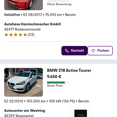
Ohne Bewertung
Unfallfrei
•
EZ 08/2017
•
75.592 km
•
Benzin
Autohaus Harnischmacher GmbH
42477 Radevormwald
(
23
)
5 Sterne
Kontakt
Parken
BMW 218 Active Tourer
9.650 €
Guter Preis
EZ 02/2015
•
103.500 km
•
100 kW (136 PS)
•
Benzin
Autocenter am Westring
42329 Wuppertal