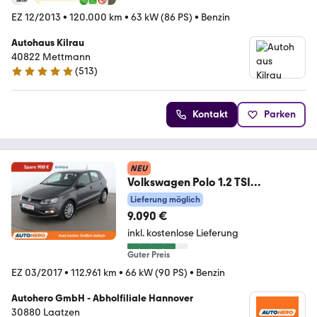
EZ 12/2013
•
120.000 km
•
63 kW (86 PS)
•
Benzin
Autohaus Kilrau
40822 Mettmann
(
513
)
5 Sterne
Kontakt
Parken
NEU
Volkswagen Polo 1.2 TSI
Comfortline BlueMotion
Lieferung möglich
Tech*TEMPO*
9.090 €
inkl. kostenlose Lieferung
Guter Preis
EZ 03/2017
•
112.961 km
•
66 kW (90 PS)
•
Benzin
Autohero GmbH - Abholfiliale Hannover
30880 Laatzen