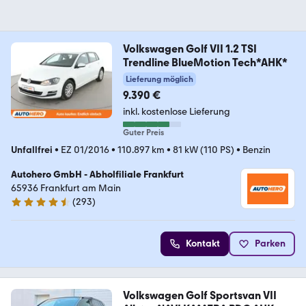
Volkswagen Golf VII 1.2 TSI
Trendline BlueMotion Tech*AHK*
Lieferung möglich
9.390 €
inkl. kostenlose Lieferung
Guter Preis
Unfallfrei
•
EZ 01/2016
•
110.897 km
•
81 kW (110 PS)
•
Benzin
Autohero GmbH - Abholfiliale Frankfurt
65936 Frankfurt am Main
(
293
)
4.6 Sterne
Kontakt
Parken
Volkswagen Golf Sportsvan VII