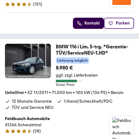
(
151
)
4.7 Sterne
Kontakt
Parken
BMW 116 i Lim. 5-trg. *Garantie-
TÜV/ServiceNEU-1.HD*
Lieferung möglich
8.980 €
ggf. zzgl. Lieferkosten
Guter Preis
Unfallfrei
•
EZ 11/2011
•
71.000 km
•
100 kW (136 PS)
•
Benzin
12 Monate Garantie
1.Hand/Scheckheft/PDC
TÜV und Service NEU
Feldbusch Automobile
41366 Schwalmtal
(
58
)
4.5 Sterne