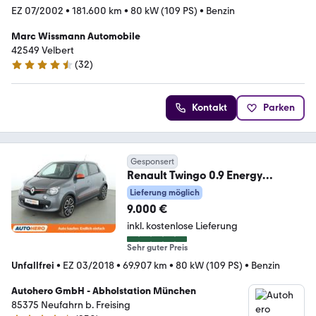
EZ 07/2002
•
181.600 km
•
80 kW (109 PS)
•
Benzin
Marc Wissmann Automobile
42549 Velbert
(
32
)
4.7 Sterne
Kontakt
Parken
Gesponsert
Renault Twingo 0.9 Energy
GT*NAVI*TEMPO*CAM*SHZ*
Lieferung möglich
9.000 €
inkl. kostenlose Lieferung
Sehr guter Preis
Unfallfrei
•
EZ 03/2018
•
69.907 km
•
80 kW (109 PS)
•
Benzin
Autohero GmbH - Abholstation München
85375 Neufahrn b. Freising