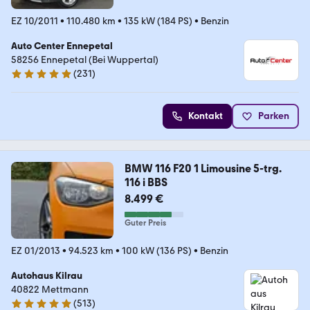
EZ 10/2011
•
110.480 km
•
135 kW (184 PS)
•
Benzin
Auto Center Ennepetal
58256 Ennepetal (Bei Wuppertal)
(
231
)
5 Sterne
Kontakt
Parken
BMW 116 F20 1 Limousine 5-trg.
116 i BBS
8.499 €
Guter Preis
EZ 01/2013
•
94.523 km
•
100 kW (136 PS)
•
Benzin
Autohaus Kilrau
40822 Mettmann
(
513
)
5 Sterne