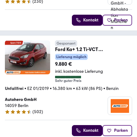
(
230
)
4.4 Sterne
Kontakt
Parken
Gesponsert
Ford Ka+ 1.2 Ti-VCT
Cool&Connect*LIM*PDC*
Lieferung möglich
9.880 €
inkl. kostenlose Lieferung
Sehr guter Preis
Unfallfrei
•
EZ 01/2019
•
16.380 km
•
63 kW (86 PS)
•
Benzin
Autohero GmbH
14059 Berlin
(
502
)
4.5 Sterne
Kontakt
Parken