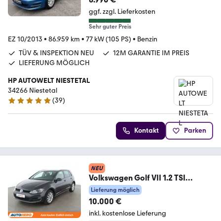
ggf. zzgl. Lieferkosten
Sehr guter Preis
EZ 10/2013
•
86.959 km
•
77 kW (105 PS)
•
Benzin
TÜV & INSPEKTION NEU
12M GARANTIE IM PREIS
LIEFERUNG MÖGLICH
HP AUTOWELT NIESTETAL
34266 Niestetal
(
39
)
5 Sterne
Kontakt
Parken
NEU
Volkswagen Golf VII 1.2 TSI
Lounge BlueMotion
Lieferung möglich
Tech*TEMPO*
10.000 €
inkl. kostenlose Lieferung