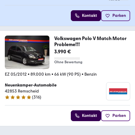
Kontakt
Parken
Volkswagen Polo V Match Motor
Probleme!!!
3.990 €
Ohne Bewertung
EZ 05/2012
•
89.000 km
•
66 kW (90 PS)
•
Benzin
Neuenkamper-Automobile
42853 Remscheid
(
316
)
4.8 Sterne
Kontakt
Parken