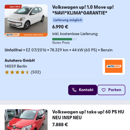
Volkswagen up! 1.0 Move up!
*NAVI*KLIMA*GARANTIE*
Lieferung möglich
6.990 €
inkl. kostenlose Lieferung
Guter Preis
Unfallfrei
•
EZ 07/2016
•
78.329 km
•
44 kW (60 PS)
•
Benzin
Autohero GmbH
14059 Berlin
(
502
)
4.5 Sterne
Kontakt
Parken
Volkswagen up! take up! 60 PS HU
NEU INSP NEU
7.888 €