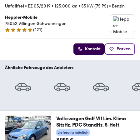
Unfallfrei
•
EZ 03/2019
•
125.000 km
•
55 kW (75 PS)
•
Benzin
Heppler-Mobile
78052 Villingen-Schwenningen
(
121
)
4.8 Sterne
Kontakt
Parken
Ähnliche Fahrzeuge des Anbieters
Volkswagen Golf VII Lim. Klima
SitzHz. PDC StandHz. S-Heft
Lieferung möglich
8.990 €