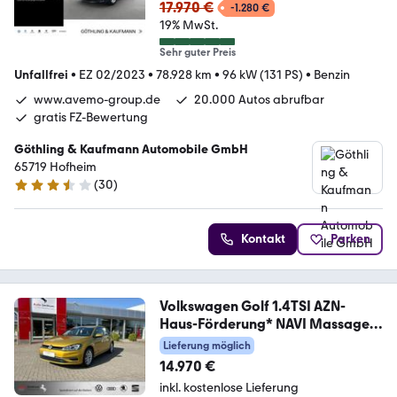
st*
17.970 €
-1.280 €
19% MwSt.
Sehr guter Preis
Unfallfrei
•
EZ 02/2023
•
78.928 km
•
96 kW (131 PS)
•
Benzin
www.avemo-group.de
20.000 Autos abrufbar
gratis FZ-Bewertung
Göthling & Kaufmann Automobile GmbH
65719 Hofheim
(
30
)
3.5 Sterne
Kontakt
Parken
Volkswagen Golf 1.4TSI AZN-
Haus-Förderung* NAVI Massage
ACC
Lieferung möglich
14.970 €
inkl. kostenlose Lieferung