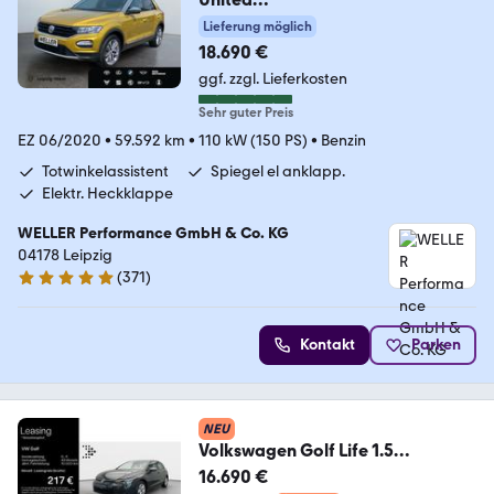
*StHz*ACC*SHZ*CAM*PDC*
Lieferung möglich
18.690 €
ggf. zzgl. Lieferkosten
Sehr guter Preis
EZ 06/2020
•
59.592 km
•
110 kW (150 PS)
•
Benzin
Totwinkelassistent
Spiegel el anklapp.
Elektr. Heckklappe
WELLER Performance GmbH & Co. KG
04178 Leipzig
(
371
)
4.8 Sterne
Kontakt
Parken
NEU
Volkswagen Golf Life 1.5
TSI*NAVI*SHZ*LED*ACC*APP*Assi
16.690 €