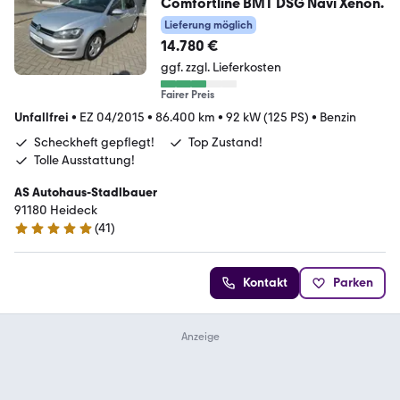
Comfortline BMT DSG Navi Xenon.
Lieferung möglich
14.780 €
ggf. zzgl. Lieferkosten
Fairer Preis
Unfallfrei
•
EZ 04/2015
•
86.400 km
•
92 kW (125 PS)
•
Benzin
Scheckheft gepflegt!
Top Zustand!
Tolle Ausstattung!
AS Autohaus-Stadlbauer
91180 Heideck
(
41
)
5 Sterne
Kontakt
Parken