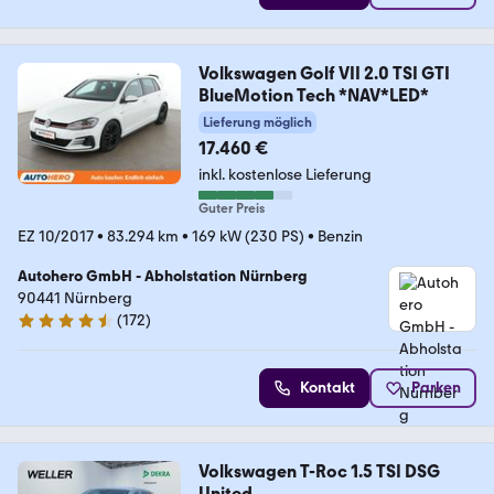
Volkswagen Golf VII 2.0 TSI GTI
BlueMotion Tech *NAV*LED*
Lieferung möglich
17.460 €
inkl. kostenlose Lieferung
Guter Preis
EZ 10/2017
•
83.294 km
•
169 kW (230 PS)
•
Benzin
Autohero GmbH - Abholstation Nürnberg
90441 Nürnberg
(
172
)
4.5 Sterne
Kontakt
Parken
Volkswagen T-Roc 1.5 TSI DSG
United