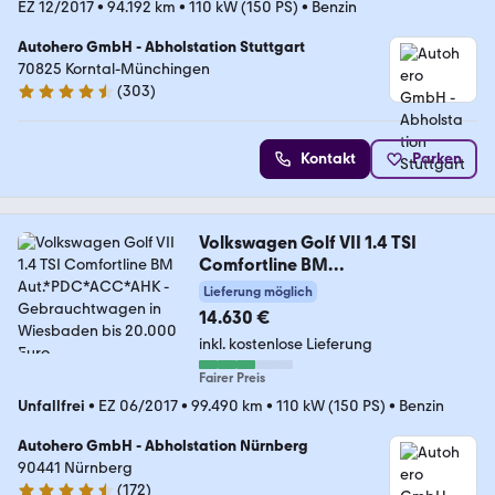
EZ 12/2017
•
94.192 km
•
110 kW (150 PS)
•
Benzin
Autohero GmbH - Abholstation Stuttgart
70825 Korntal-Münchingen
(
303
)
4.4 Sterne
Kontakt
Parken
Volkswagen Golf VII 1.4 TSI
Comfortline BM
Aut.*PDC*ACC*AHK
Lieferung möglich
14.630 €
inkl. kostenlose Lieferung
Fairer Preis
Unfallfrei
•
EZ 06/2017
•
99.490 km
•
110 kW (150 PS)
•
Benzin
Autohero GmbH - Abholstation Nürnberg
90441 Nürnberg
(
172
)