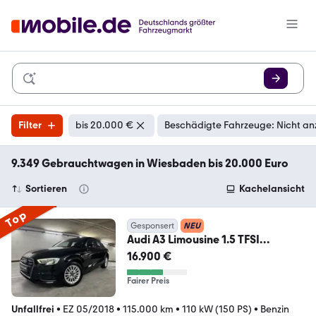
Filter
bis 20.000 €
Beschädigte Fahrzeuge: Nicht an
9.349 Gebrauchtwagen in Wiesbaden bis 20.000 Euro
Sortieren
Kachelansicht
Top
Gesponsert
NEU
Audi A3 Limousine 1.5 TFSI
|Automatik|MMI|Xenon|Shzg|
16.900 €
Fairer Preis
Unfallfrei
•
EZ 05/2018
•
115.000 km
•
110 kW (150 PS)
•
Benzin