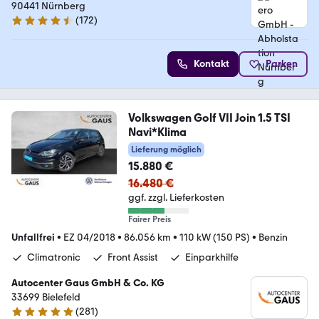
90441 Nürnberg
(
172
)
4.5 Sterne
Kontakt
Parken
Volkswagen Golf VII Join 1.5 TSI
Navi*Klima
Lieferung möglich
15.880 €
16.480 €
ggf. zzgl. Lieferkosten
Fairer Preis
Unfallfrei
•
EZ 04/2018
•
86.056 km
•
110 kW (150 PS)
•
Benzin
Climatronic
Front Assist
Einparkhilfe
Autocenter Gaus GmbH & Co. KG
33699 Bielefeld
(
281
)
4.9 Sterne