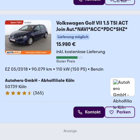
Volkswagen Golf VII 1.5 TSI ACT
Join Aut.*NAVI*ACC*PDC*SHZ*
Lieferung möglich
15.980 €
inkl. kostenlose Lieferung
Guter Preis
EZ 05/2018
•
90.079 km
•
110 kW (150 PS)
•
Benzin
Autohero GmbH - Abholfiliale Köln
50739 Köln
(
365
)
4.6 Sterne
Kontakt
Parken