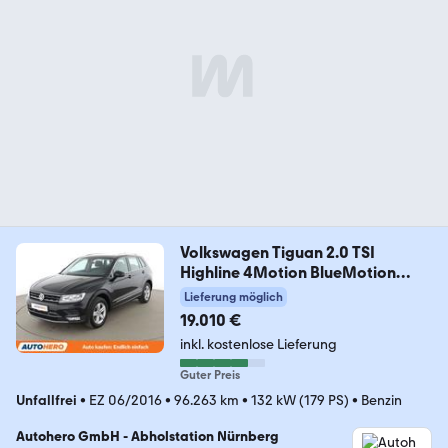
Volkswagen Tiguan 2.0 TSI
Highline 4Motion BlueMotion
Tech
Lieferung möglich
19.010 €
inkl. kostenlose Lieferung
Guter Preis
Unfallfrei
•
EZ 06/2016
•
96.263 km
•
132 kW (179 PS)
•
Benzin
Autohero GmbH - Abholstation Nürnberg