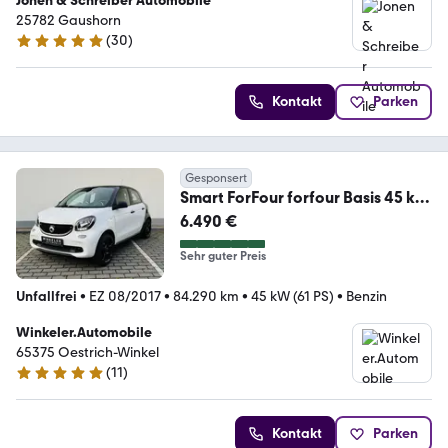
Jonen & Schreiber Automobile
25782 Gaushorn
(
30
)
5 Sterne
Kontakt
Parken
Gesponsert
Smart ForFour forfour Basis 45 kW
*Motor 1.0
6.490 €
Sehr guter Preis
Unfallfrei
•
EZ 08/2017
•
84.290 km
•
45 kW (61 PS)
•
Benzin
Winkeler.Automobile
65375 Oestrich-Winkel
(
11
)
4.9 Sterne
Kontakt
Parken