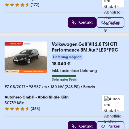
(
172
)
4.5 Sterne
Kontakt
Parken
Volkswagen Golf VII 2.0 TSI GTI
Performance BM Aut.*LED*PDC
Lieferung möglich
18.040 €
inkl. kostenlose Lieferung
Sehr guter Preis
EZ 08/2017
•
98.987 km
•
180 kW (245 PS)
•
Benzin
Autohero GmbH - Abholfiliale Köln
50739 Köln
(
365
)
4.6 Sterne
Kontakt
Parken