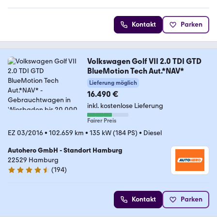
Kontakt
Parken
Volkswagen Golf VII 2.0 TDI GTD
BlueMotion Tech Aut.*NAV*
Lieferung möglich
16.490 €
inkl. kostenlose Lieferung
Fairer Preis
EZ 03/2016
•
102.659 km
•
135 kW (184 PS)
•
Diesel
Autohero GmbH - Standort Hamburg
22529 Hamburg
(
194
)
4.6 Sterne
Kontakt
Parken