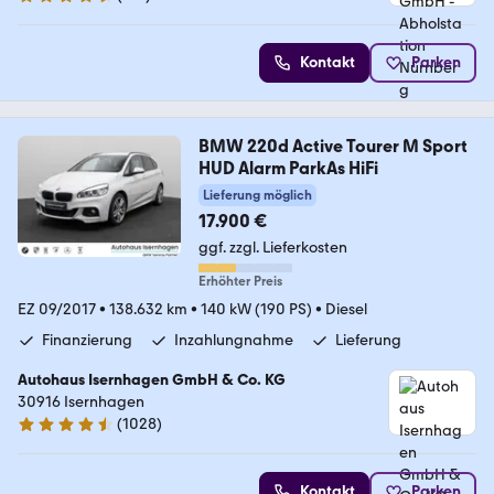
4.5 Sterne
Kontakt
Parken
BMW 220d Active Tourer M Sport
HUD Alarm ParkAs HiFi
Lieferung möglich
17.900 €
ggf. zzgl. Lieferkosten
Erhöhter Preis
EZ 09/2017
•
138.632 km
•
140 kW (190 PS)
•
Diesel
Finanzierung
Inzahlungnahme
Lieferung
Autohaus Isernhagen GmbH & Co. KG
30916 Isernhagen
(
1028
)
4.5 Sterne
Kontakt
Parken