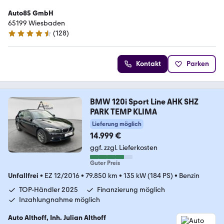
Auto85 GmbH
65199 Wiesbaden
(
128
)
4.7 Sterne
Kontakt
Parken
BMW 120i Sport Line AHK SHZ
PARK TEMP KLIMA
Lieferung möglich
14.999 €
ggf. zzgl. Lieferkosten
Guter Preis
Unfallfrei
•
EZ 12/2016
•
79.850 km
•
135 kW (184 PS)
•
Benzin
TOP-Händler 2025
Finanzierung möglich
Inzahlungnahme möglich
Auto Althoff, Inh. Julian Althoff