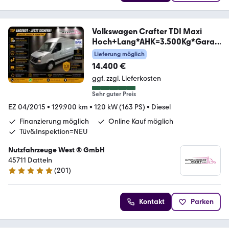
Volkswagen Crafter TDI Maxi
Hoch+Lang*AHK=3.500Kg*Garan
tie*
Lieferung möglich
14.400 €
ggf. zzgl. Lieferkosten
Sehr guter Preis
EZ 04/2015
•
129.900 km
•
120 kW (163 PS)
•
Diesel
Finanzierung möglich
Online Kauf möglich
Tüv&Inspektion=NEU
Nutzfahrzeuge West ® GmbH
45711 Datteln
(
201
)
4.9 Sterne
Kontakt
Parken