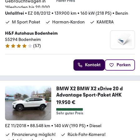
Fairer Preis
Unfallfrei
•
EZ 08/2012
•
139.900 km
•
160 kW (218 PS)
•
Benzin
M Sport Paket
Harman-Kardon
KAMERA
H&F Autohaus Bodenheim
55294 Bodenheim
(
57
)
4.1 Sterne
Kontakt
Parken
BMW X2 BMW X2 xDrive 20 d
Advantage Sport-Paket AHK
19.950 €
Sehr guter Preis
EZ 11/2018
•
88.548 km
•
140 kW (190 PS)
•
Diesel
Finanzierung möglich!
Rück-Fahr-Kamera!