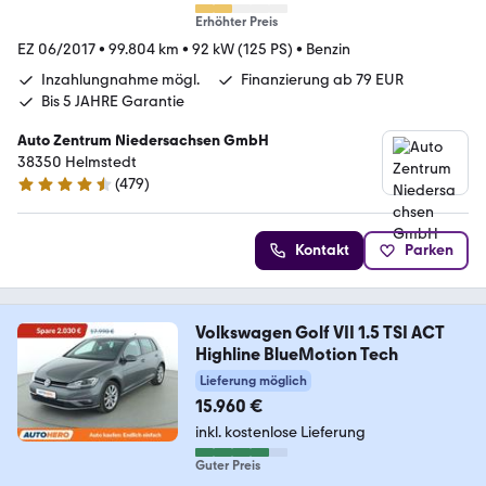
Erhöhter Preis
EZ 06/2017
•
99.804 km
•
92 kW (125 PS)
•
Benzin
Inzahlungnahme mögl.
Finanzierung ab 79 EUR
Bis 5 JAHRE Garantie
Auto Zentrum Niedersachsen GmbH
38350 Helmstedt
(
479
)
4.5 Sterne
Kontakt
Parken
Volkswagen Golf VII 1.5 TSI ACT
Highline BlueMotion Tech
Lieferung möglich
15.960 €
inkl. kostenlose Lieferung
Guter Preis