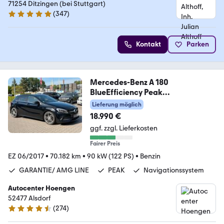
71254 Ditzingen (bei Stuttgart)
(
347
)
4.8 Sterne
Kontakt
Parken
Mercedes-Benz A 180
BlueEfficiency Peak
Garantie*Amg Line*KeyL
Lieferung möglich
18.990 €
ggf. zzgl. Lieferkosten
Fairer Preis
EZ 06/2017
•
70.182 km
•
90 kW (122 PS)
•
Benzin
GARANTIE/ AMG LINE
PEAK
Navigationssystem
Autocenter Hoengen
52477 Alsdorf
(
274
)
4.5 Sterne