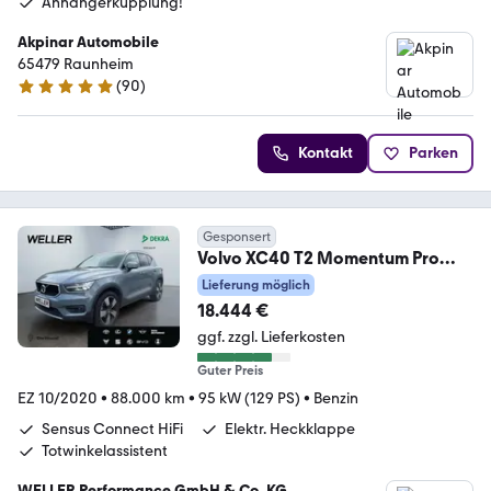
Anhängerkupplung!
Akpinar Automobile
65479 Raunheim
(
90
)
4.8 Sterne
Kontakt
Parken
Gesponsert
Volvo XC40 T2 Momentum Pro
*LED*19Zoll*ACC*CAM*SHZ*PDC
Lieferung möglich
18.444 €
ggf. zzgl. Lieferkosten
Guter Preis
EZ 10/2020
•
88.000 km
•
95 kW (129 PS)
•
Benzin
Sensus Connect HiFi
Elektr. Heckklappe
Totwinkelassistent
WELLER Performance GmbH & Co. KG