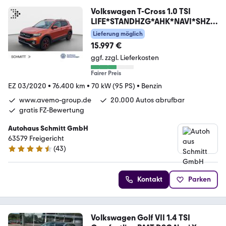
Volkswagen T-Cross 1.0 TSI
LIFE*STANDHZG*AHK*NAVI*SHZ*
KLIMA
Lieferung möglich
15.997 €
ggf. zzgl. Lieferkosten
Fairer Preis
EZ 03/2020
•
76.400 km
•
70 kW (95 PS)
•
Benzin
www.avemo-group.de
20.000 Autos abrufbar
gratis FZ-Bewertung
Autohaus Schmitt GmbH
63579 Freigericht
(
43
)
4.7 Sterne
Kontakt
Parken
Volkswagen Golf VII 1.4 TSI