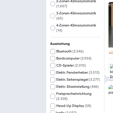
2-Zonen-Klimaautomatik
(
1.007
)
3-Zonen-Klimaautomatik
(
60
)
4-Zonen-Klimaautomatik
(
14
)
Ausstattung
Bluetooth
(
2.546
)
Bordcomputer
(
2.954
)
CD-Spieler
(
2.010
)
Elektr. Fensterheber
(
3.513
)
Elektr. Seitenspiegel
(
3.277
)
Elektr. Sitzeinstellung
(
446
)
Freisprecheinrichtung
(
2.358
)
Head-Up Display
(
58
)
Isofix
(
3.037
)