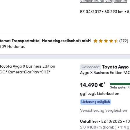
Versicherung vergleichen
EZ 04/2017
•
60.293 km
•
5
tomot Transportmittel-Handelsgesellschaft mbH
(
179
)
4.6 Sterne
809 Heidenau
Toyota Aygo 
Gesponsert
Aygo X Business Edition 
¹
14.490 €
Sehr guter P
ggf. zzgl. Lieferkosten
Lieferung möglich
Versicherung vergleichen
Unfallfrei
•
EZ 10/2025
•
1
5,0 l/100km (komb.)
•
114 