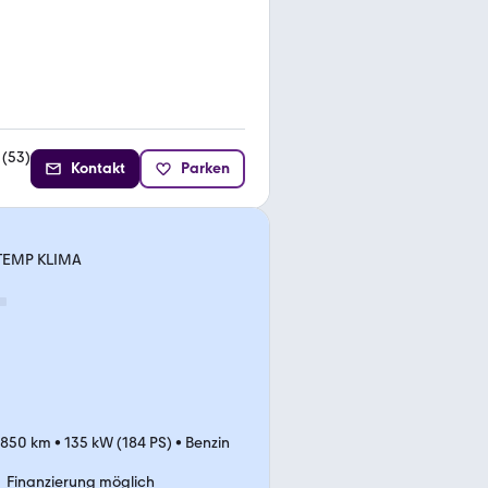
(
53
)
Kontakt
Parken
 TEMP KLIMA
.850 km
•
135 kW (184 PS)
•
Benzin
Finanzierung möglich