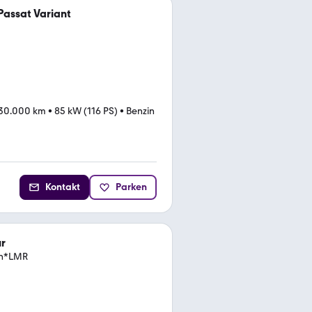
assat Variant
30.000 km
•
85 kW (116 PS)
•
Benzin
Kontakt
Parken
r
ch*LMR