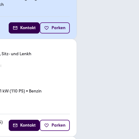
ch
Kontakt
Parken
 Sitz- und Lenkh
1 kW (110 PS)
•
Benzin
5
)
Kontakt
Parken