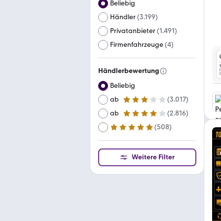
Beliebig
Händler
(
3.199
)
Privatanbieter
(
1.491
)
Firmenfahrzeuge
(
4
)
Händlerbewertung
Beliebig
ab
(
3.017
)
3 Sterne
ab
(
2.816
)
4 Sterne
(
508
)
ab
5 Sterne
Weitere Filter