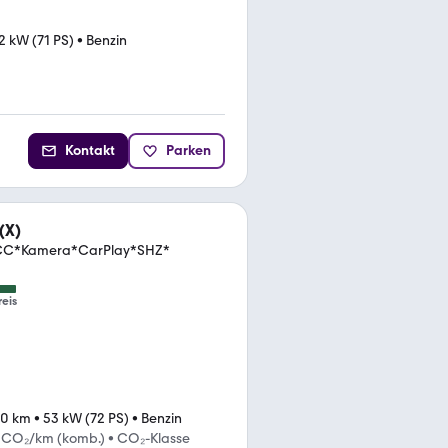
2 kW (71 PS)
•
Benzin
Kontakt
Parken
(X)
*ACC*Kamera*CarPlay*SHZ*
reis
00 km
•
53 kW (72 PS)
•
Benzin
g CO₂/km (komb.)
•
CO₂-Klasse