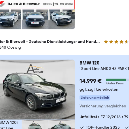
Baier & Bierwolf - Deutsche Dienstleistungs- und Handelsgesellschaft
4.4 Sterne
640 Coswig
BMW 120
i Sport Line AHK SHZ PARK
14.999 €
Guter Preis
ggf. zzgl. Lieferkosten
Lieferung möglich
Versicherung vergleichen
Unfallfrei
•
EZ 12/2016
•
79
TOP-Händler 2025