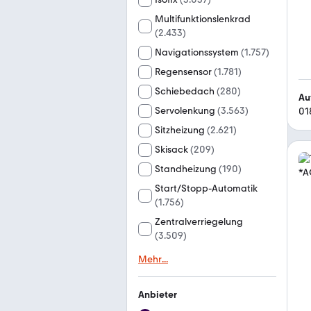
Multifunktionslenkrad
(
2.433
)
Navigationssystem
(
1.757
)
Regensensor
(
1.781
)
Schiebedach
(
280
)
Au
Servolenkung
(
3.563
)
01
Sitzheizung
(
2.621
)
Skisack
(
209
)
Standheizung
(
190
)
Start/Stopp-Automatik
(
1.756
)
Zentralverriegelung
(
3.509
)
Mehr
...
Anbieter