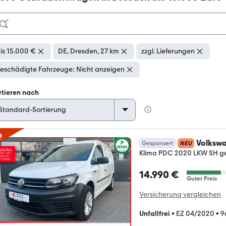
is 15.000 €
DE, Dresden, 27 km
zzgl. Lieferungen
eschädigte Fahrzeuge: Nicht anzeigen
rtieren nach
p
Volksw
Gesponsert
NEU
Klima PDC 2020 LKW SH ge
14.990 €
Guter Preis
Versicherung vergleichen
Unfallfrei
•
EZ 04/2020
•
9