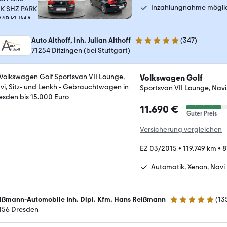
Inzahlungnahme mögli
Auto Althoff, Inh. Julian Althoff
(
347
)
4.8 Sterne
71254 Ditzingen (bei Stuttgart)
Volkswagen Golf
Sportsvan VII Lounge, Navi,
11.690 €
Guter Preis
Versicherung vergleichen
EZ 03/2015
•
119.749 km
•
8
Automatik, Xenon, Navi
ißmann-Automobile Inh. Dipl. Kfm. Hans Reißmann
(
13
4.9 Sterne
156 Dresden