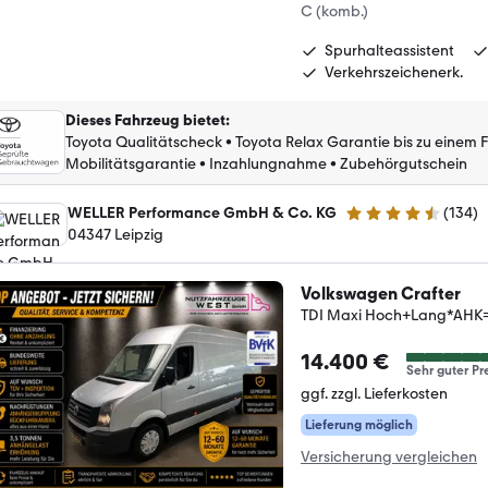
C (komb.)
Spurhalteassistent
Verkehrszeichenerk.
Dieses Fahrzeug bietet
:
Toyota Qualitätscheck
•
Toyota Relax Garantie bis zu einem 
Mobilitätsgarantie
•
Inzahlungnahme
•
Zubehörgutschein
WELLER Performance GmbH & Co. KG
(
134
)
4.7 Sterne
04347 Leipzig
Volkswagen Crafter
TDI Maxi Hoch+Lang*AHK
14.400 €
Sehr guter Pr
ggf. zzgl. Lieferkosten
Lieferung möglich
Versicherung vergleichen