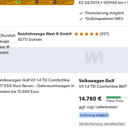
EZ 04/2015
•
129.900 km
•
Finanzierung möglich
Tüv&Inspektion=NEU
Nutzfahrzeuge West ® GmbH
(
201
)
4.9 Sterne
45711 Datteln
Volkswagen Golf
VII 1.4 TSI Comfortline BM
14.780 €
Fairer Preis
ggf. zzgl. Lieferkosten
Lieferung möglich
Versicherung vergleichen