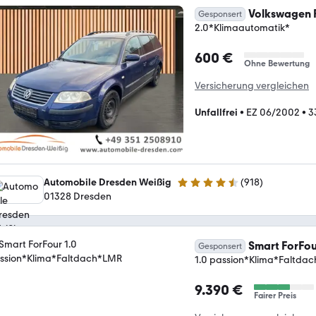
Volkswagen P
Gesponsert
2.0*Klimaautomatik*
600 €
Ohne Bewertung
Versicherung vergleichen
Unfallfrei
•
EZ 06/2002
•
3
Automobile Dresden Weißig
(
918
)
4.4 Sterne
01328 Dresden
Smart ForFou
Gesponsert
1.0 passion*Klima*Faltda
9.390 €
Fairer Preis