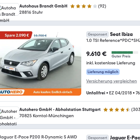
Autohaus Brandt GmbH
(
92
)
3.8 Sterne
28816 Stuhr
Seat Ibiza
Gesponsert
1.0 TSI Reference*PDC*S
9.610 €
Guter Preis
inkl. kostenlose Lieferung
Lieferung möglich
Versicherung vergleichen
Unfallfrei
•
EZ 04/2018
•
76
Autohero GmbH - Abholstation Stuttgart
(
30
4.4 Sterne
70825 Korntal-Münchingen
Jaguar E-Pa
Gesponsert