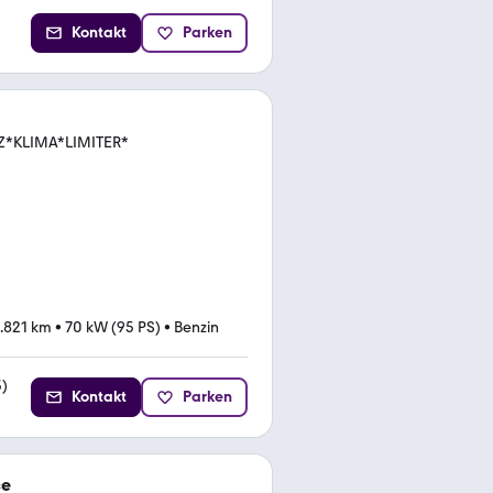
Kontakt
Parken
HZ*KLIMA*LIMITER*
.821 km
•
70 kW (95 PS)
•
Benzin
3
)
Kontakt
Parken
ce