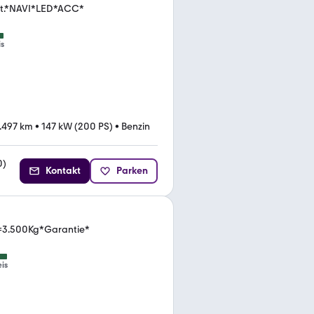
ut.*NAVI*LED*ACC*
is
.497 km
•
147 kW (200 PS)
•
Benzin
0
)
Kontakt
Parken
=3.500Kg*Garantie*
eis