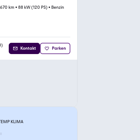
.670 km
•
88 kW (120 PS)
•
Benzin
0
)
Kontakt
Parken
 TEMP KLIMA