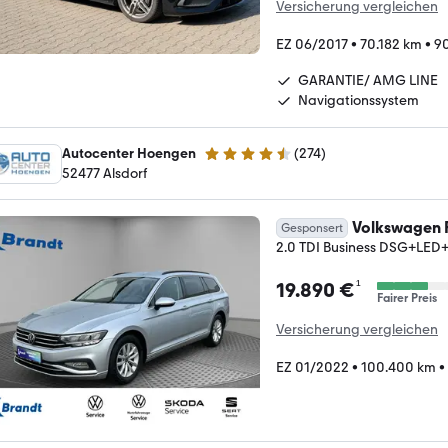
Versicherung vergleichen
EZ 06/2017
•
70.182 km
•
90
GARANTIE/ AMG LINE
Navigationssystem
Autocenter Hoengen
(
274
)
4.5 Sterne
52477 Alsdorf
Volkswagen P
Gesponsert
2.0 TDI Business DSG+LE
¹
19.890 €
Fairer Preis
Versicherung vergleichen
EZ 01/2022
•
100.400 km
•