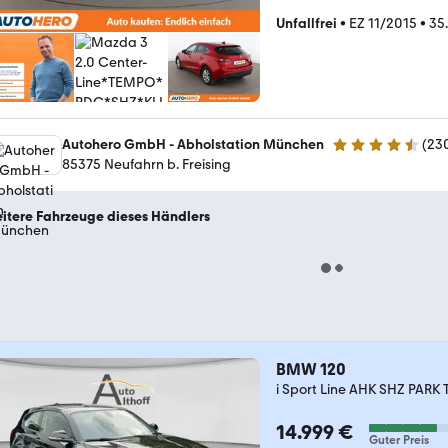
Unfallfrei
•
EZ 11/2015
•
35
Autohero GmbH - Abholstation München
(
23
4.4 Sterne
85375 Neufahrn b. Freising
itere Fahrzeuge dieses Händlers
BMW 120
i Sport Line AHK SHZ PARK
14.999 €
Guter Preis