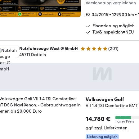
Versicherung vergleichen
EZ 04/2015
•
129.900 km
•
Finanzierung möglich
Tüv&Inspektion=NEU
Nutzfahrzeuge West ® GmbH
(
201
)
4.9 Sterne
45711 Datteln
Volkswagen Golf
VII 1.4 TSI Comfortline BM
14.780 €
Fairer Preis
ggf. zzgl. Lieferkosten
Lieferung möglich