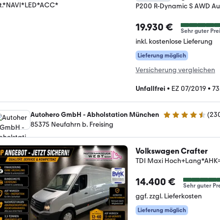
P200 R-Dynamic S AWD A
19.930 €
Sehr guter Pre
inkl. kostenlose Lieferung
Lieferung möglich
Versicherung vergleichen
Unfallfrei
•
EZ 07/2019
•
73
Autohero GmbH - Abholstation München
(
23
4.4 Sterne
85375 Neufahrn b. Freising
Volkswagen Crafter
TDI Maxi Hoch+Lang*AHK
14.400 €
Sehr guter Pr
ggf. zzgl. Lieferkosten
Lieferung möglich