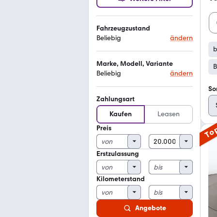
Fahrzeugzustand
Beliebig
ändern
b
Marke, Modell, Variante
B
Beliebig
ändern
So
Zahlungsart
Kaufen
Leasen
Preis
To
Erstzulassung
Kilometerstand
Angebote