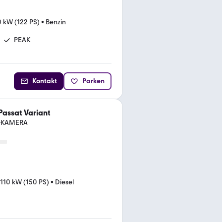
 kW (122 PS)
•
Benzin
PEAK
Kontakt
Parken
assat Variant
D+KAMERA
110 kW (150 PS)
•
Diesel