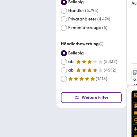
Beliebig
Händler
(
5.793
)
Privatanbieter
(
4.474
)
Firmenfahrzeuge
(
5
)
Händlerbewertung
Beliebig
ab
(
5.432
)
3 Sterne
ab
(
4.912
)
4 Sterne
(
1.113
)
ab
5 Sterne
Weitere Filter