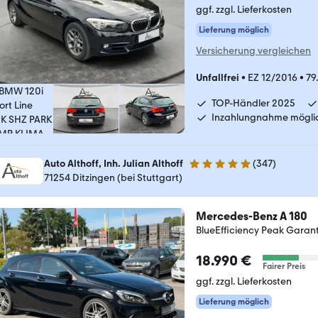
ggf. zzgl. Lieferkosten
Lieferung möglich
Versicherung vergleichen
Unfallfrei
•
EZ 12/2016
•
79
TOP-Händler 2025
Inzahlungnahme mögli
Auto Althoff, Inh. Julian Althoff
(
347
)
4.8 Sterne
71254 Ditzingen (bei Stuttgart)
Mercedes-Benz A 180
BlueEfficiency Peak Garan
18.990 €
Fairer Preis
ggf. zzgl. Lieferkosten
Lieferung möglich