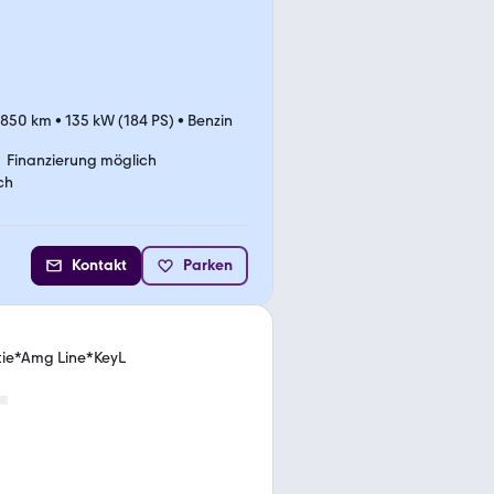
.850 km
•
135 kW (184 PS)
•
Benzin
Finanzierung möglich
ch
Kontakt
Parken
tie*Amg Line*KeyL