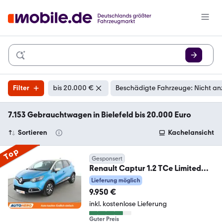
Filter
bis 20.000 €
Beschädigte Fahrzeuge: Nicht an
7.153 Gebrauchtwagen in Bielefeld bis 20.000 Euro
Sortieren
Kachelansicht
Top
Gesponsert
Renault Captur 1.2 TCe Limited
*TEMPO*PDC*SHZ*
Lieferung möglich
9.950 €
inkl. kostenlose Lieferung
Guter Preis