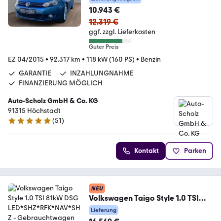
10.943 €
12.319 €
ggf. zzgl. Lieferkosten
Guter Preis
EZ 04/2015
•
92.317 km
•
118 kW (160 PS)
•
Benzin
GARANTIE
INZAHLUNGNAHME
FINANZIERUNG MÖGLICH
Auto-Scholz GmbH & Co. KG
91315 Höchstadt
(
51
)
4.8 Sterne
Kontakt
Parken
NEU
Volkswagen Taigo Style 1.0 TSI
81kW DSG
Lieferung
LED*SHZ*RFK*NAV*SHZ