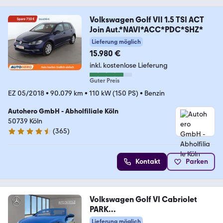
Volkswagen Golf VII 1.5 TSI ACT
Join Aut.*NAVI*ACC*PDC*SHZ*
Lieferung möglich
15.980 €
inkl. kostenlose Lieferung
Guter Preis
EZ 05/2018
•
90.079 km
•
110 kW (150 PS)
•
Benzin
Autohero GmbH - Abholfiliale Köln
50739 Köln
(
365
)
4.6 Sterne
Kontakt
Parken
Volkswagen Golf VI Cabriolet
PARK
ASSIST+NAVI+WINDSCHOTT+BC
Lieferung möglich