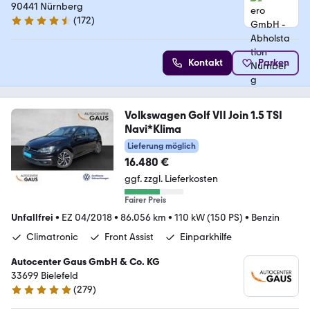
90441 Nürnberg
(
172
)
4.5 Sterne
Kontakt
Parken
Volkswagen Golf VII Join 1.5 TSI
Navi*Klima
Lieferung möglich
16.480 €
ggf. zzgl. Lieferkosten
Fairer Preis
Unfallfrei
•
EZ 04/2018
•
86.056 km
•
110 kW (150 PS)
•
Benzin
Climatronic
Front Assist
Einparkhilfe
Autocenter Gaus GmbH & Co. KG
33699 Bielefeld
(
279
)
4.9 Sterne