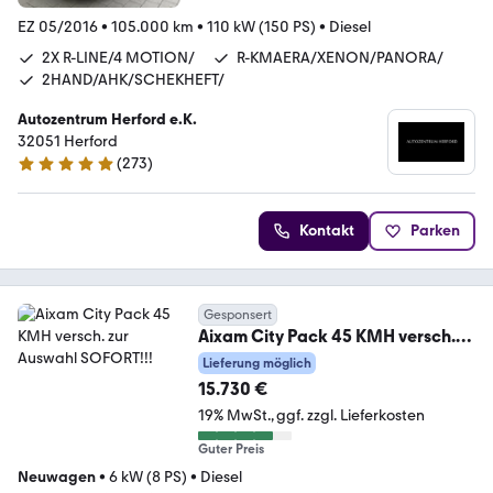
EZ 05/2016
•
105.000 km
•
110 kW (150 PS)
•
Diesel
2X R-LINE/4 MOTION/
R-KMAERA/XENON/PANORA/
2HAND/AHK/SCHEKHEFT/
Autozentrum Herford e.K.
32051 Herford
(
273
)
4.9 Sterne
Kontakt
Parken
Gesponsert
Aixam City Pack 45 KMH versch.
zur Auswahl SOFORT!!!
Lieferung möglich
15.730 €
19% MwSt.
ggf. zzgl. Lieferkosten
Guter Preis
Neuwagen
•
6 kW (8 PS)
•
Diesel