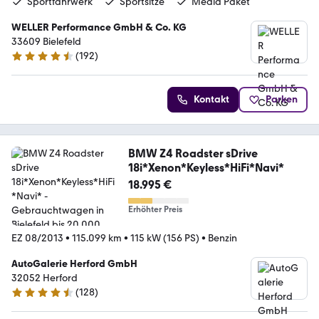
Sportfahrwerk
Sportsitze
Media Paket
WELLER Performance GmbH & Co. KG
33609 Bielefeld
(
192
)
4.4 Sterne
Kontakt
Parken
BMW Z4 Roadster sDrive
18i*Xenon*Keyless*HiFi*Navi*
18.995 €
Erhöhter Preis
EZ 08/2013
•
115.099 km
•
115 kW (156 PS)
•
Benzin
AutoGalerie Herford GmbH
32052 Herford
(
128
)
4.5 Sterne