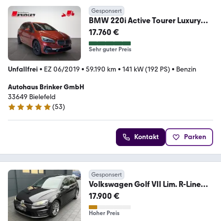
Gesponsert
BMW 220i Active Tourer Luxury
Line LED Klima
17.760 €
Sehr guter Preis
Unfallfrei
•
EZ 06/2019
•
59.190 km
•
141 kW (192 PS)
•
Benzin
Autohaus Brinker GmbH
33649 Bielefeld
(
53
)
4.9 Sterne
Kontakt
Parken
Gesponsert
Volkswagen Golf VII Lim. R-Line
Highline BMT 4Motion
17.900 €
Hoher Preis