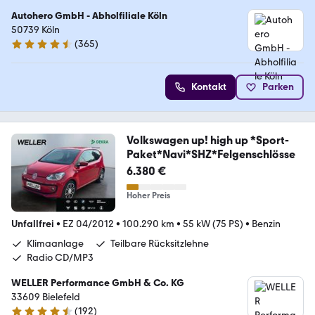
Autohero GmbH - Abholfiliale Köln
50739 Köln
(
365
)
4.6 Sterne
Kontakt
Parken
Volkswagen up! high up *Sport-
Paket*Navi*SHZ*Felgenschlösse
6.380 €
Hoher Preis
Unfallfrei
•
EZ 04/2012
•
100.290 km
•
55 kW (75 PS)
•
Benzin
Klimaanlage
Teilbare Rücksitzlehne
Radio CD/MP3
WELLER Performance GmbH & Co. KG
33609 Bielefeld
(
192
)