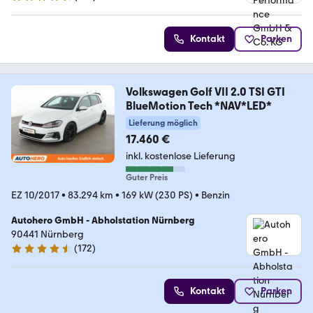
4.4 Sterne
Kontakt
Parken
Volkswagen Golf VII 2.0 TSI GTI
BlueMotion Tech *NAV*LED*
Lieferung möglich
17.460 €
inkl. kostenlose Lieferung
Guter Preis
EZ 10/2017
•
83.294 km
•
169 kW (230 PS)
•
Benzin
Autohero GmbH - Abholstation Nürnberg
90441 Nürnberg
(
172
)
4.5 Sterne
Kontakt
Parken