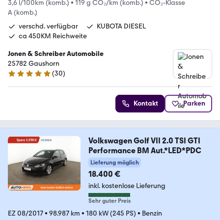
3,6 l/100km (komb.)
•
119 g CO₂/km (komb.)
•
CO₂-Klasse
A (komb.)
verschd. verfügbar
KUBOTA DIESEL
ca 450KM Reichweite
Jonen & Schreiber Automobile
25782 Gaushorn
(
30
)
5 Sterne
Kontakt
Parken
Volkswagen Golf VII 2.0 TSI GTI
Performance BM Aut.*LED*PDC
Lieferung möglich
18.400 €
inkl. kostenlose Lieferung
Sehr guter Preis
EZ 08/2017
•
98.987 km
•
180 kW (245 PS)
•
Benzin