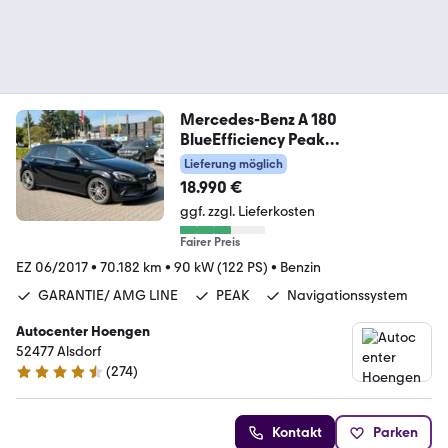
Mercedes-Benz A 180
BlueEfficiency Peak
Garantie*Amg Line*KeyL
Lieferung möglich
18.990 €
ggf. zzgl. Lieferkosten
Fairer Preis
EZ 06/2017
•
70.182 km
•
90 kW (122 PS)
•
Benzin
GARANTIE/ AMG LINE
PEAK
Navigationssystem
Autocenter Hoengen
52477 Alsdorf
(
274
)
4.5 Sterne
Kontakt
Parken