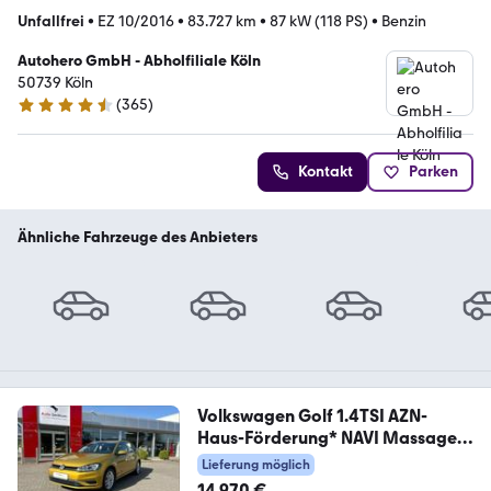
Unfallfrei
•
EZ 10/2016
•
83.727 km
•
87 kW (118 PS)
•
Benzin
Autohero GmbH - Abholfiliale Köln
50739 Köln
(
365
)
4.6 Sterne
Kontakt
Parken
Ähnliche Fahrzeuge des Anbieters
Volkswagen Golf 1.4TSI AZN-
Haus-Förderung* NAVI Massage
ACC
Lieferung möglich
14.970 €