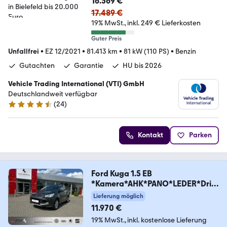
16.569 €
17.489 €
19% MwSt.
inkl. 249 € Lieferkosten
Guter Preis
Unfallfrei
•
EZ 12/2021
•
81.413 km
•
81 kW (110 PS)
•
Benzin
Gutachten
Garantie
HU bis 2026
Vehicle Trading International (VTI) GmbH
Deutschlandweit verfügbar
(
24
)
4.4 Sterne
Kontakt
Parken
Ford Kuga 1.5 EB
*Kamera*AHK*PANO*LEDER*Driv
eAssist*
Lieferung möglich
11.970 €
19% MwSt.
inkl. kostenlose Lieferung