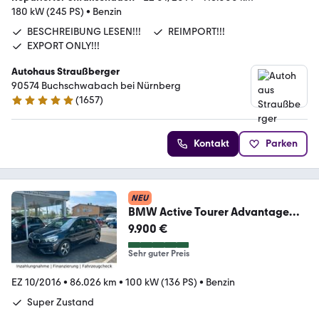
180 kW (245 PS)
•
Benzin
BESCHREIBUNG LESEN!!!
REIMPORT!!!
EXPORT ONLY!!!
Autohaus Straußberger
90574 Buchschwabach bei Nürnberg
(
1657
)
4.9 Sterne
Kontakt
Parken
NEU
BMW Active Tourer Advantage
NAVI KLIMA PDC 6 GANG
9.900 €
Sehr guter Preis
EZ 10/2016
•
86.026 km
•
100 kW (136 PS)
•
Benzin
Super Zustand