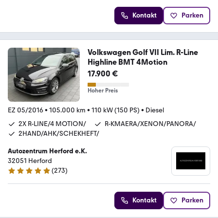
Kontakt
Parken
Volkswagen Golf VII Lim. R-Line
Highline BMT 4Motion
17.900 €
Hoher Preis
EZ 05/2016
•
105.000 km
•
110 kW (150 PS)
•
Diesel
2X R-LINE/4 MOTION/
R-KMAERA/XENON/PANORA/
2HAND/AHK/SCHEKHEFT/
Autozentrum Herford e.K.
32051 Herford
(
273
)
4.9 Sterne
Kontakt
Parken