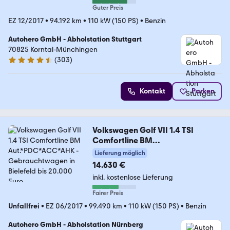
Guter Preis
EZ 12/2017
•
94.192 km
•
110 kW (150 PS)
•
Benzin
Autohero GmbH - Abholstation Stuttgart
70825 Korntal-Münchingen
(
303
)
4.4 Sterne
Kontakt
Parken
Volkswagen Golf VII 1.4 TSI
Comfortline BM
Aut.*PDC*ACC*AHK
Lieferung möglich
14.630 €
inkl. kostenlose Lieferung
Fairer Preis
Unfallfrei
•
EZ 06/2017
•
99.490 km
•
110 kW (150 PS)
•
Benzin
Autohero GmbH - Abholstation Nürnberg