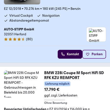
EZ 12/2018
•
70.276 km
•
180 kW (245 PS)
•
Benzin
Virtual Cockpit
Navigation
Abstandsregeltempomat
AUTO-STIPP GmbH
32051 Herford
(
80
)
4.3 Sterne
Kontakt
Parken
BMW 228i Coupe M Sport HiFi SD
RFK KZU REIMPORT
Lieferung möglich
17.790 €
ggf. zzgl. Lieferkosten
Ohne Bewertung
Reparierter Unfallschaden
•
EZ 01/2014
•
116.000 km
•