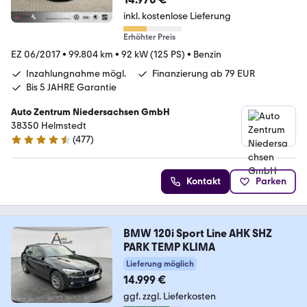
inkl. kostenlose Lieferung
Erhöhter Preis
EZ 06/2017
•
99.804 km
•
92 kW (125 PS)
•
Benzin
Inzahlungnahme mögl.
Finanzierung ab 79 EUR
Bis 5 JAHRE Garantie
Auto Zentrum Niedersachsen GmbH
38350 Helmstedt
(
477
)
4.5 Sterne
Kontakt
Parken
BMW 120i Sport Line AHK SHZ
PARK TEMP KLIMA
Lieferung möglich
14.999 €
ggf. zzgl. Lieferkosten