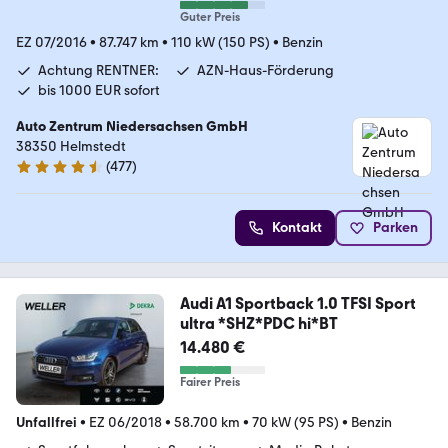
Guter Preis
EZ 07/2016
•
87.747 km
•
110 kW (150 PS)
•
Benzin
Achtung RENTNER:
AZN-Haus-Förderung
bis 1000 EUR sofort
Auto Zentrum Niedersachsen GmbH
38350 Helmstedt
(
477
)
4.5 Sterne
Kontakt
Parken
Audi A1 Sportback 1.0 TFSI Sport
ultra *SHZ*PDC hi*BT
14.480 €
Fairer Preis
Unfallfrei
•
EZ 06/2018
•
58.700 km
•
70 kW (95 PS)
•
Benzin