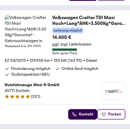
Volkswagen Crafter TDI Maxi
Hoch+Lang*AHK=3.500Kg*Garan
tie*
Lieferung möglich
14.400 €
ggf. zzgl. Lieferkosten
Sehr guter Preis
EZ 04/2015
•
129.900 km
•
120 kW (163 PS)
•
Diesel
Finanzierung möglich
Online Kauf möglich
Tüv&Inspektion=NEU
Nutzfahrzeuge West ® GmbH
45711 Datteln
(
201
)
4.9 Sterne
Kontakt
Parken