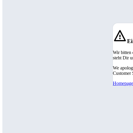
Ei
Wir bitten
steht Dir 
We apologi
Customer S
Homepag