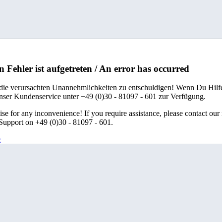
n Fehler ist aufgetreten / An error has occurred
 die verursachten Unannehmlichkeiten zu entschuldigen! Wenn Du Hilfe
unser Kundenservice unter +49 (0)30 - 81097 - 601 zur Verfügung.
se for any inconvenience! If you require assistance, please contact our
upport on +49 (0)30 - 81097 - 601.
e