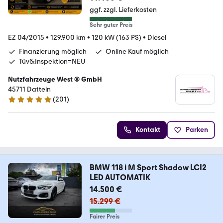
ggf. zzgl. Lieferkosten
Sehr guter Preis
EZ 04/2015
•
129.900 km
•
120 kW (163 PS)
•
Diesel
Finanzierung möglich
Online Kauf möglich
Tüv&Inspektion=NEU
Nutzfahrzeuge West ® GmbH
45711 Datteln
(
201
)
4.9 Sterne
Kontakt
Parken
BMW 118 i M Sport Shadow LCI2
LED AUTOMATIK
14.500 €
15.299 €
Fairer Preis