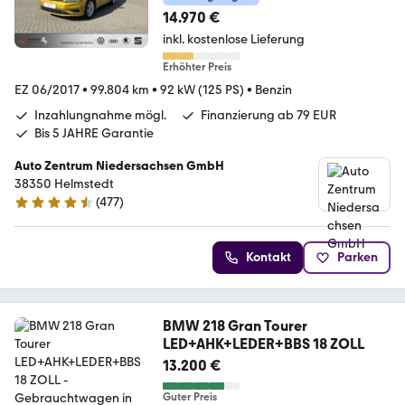
14.970 €
inkl. kostenlose Lieferung
Erhöhter Preis
EZ 06/2017
•
99.804 km
•
92 kW (125 PS)
•
Benzin
Inzahlungnahme mögl.
Finanzierung ab 79 EUR
Bis 5 JAHRE Garantie
Auto Zentrum Niedersachsen GmbH
38350 Helmstedt
(
477
)
4.5 Sterne
Kontakt
Parken
BMW 218 Gran Tourer
LED+AHK+LEDER+BBS 18 ZOLL
13.200 €
Guter Preis