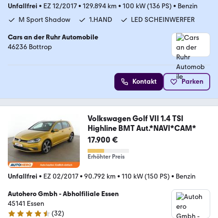
Unfallfrei
•
EZ 12/2017
•
129.894 km
•
100 kW (136 PS)
•
Benzin
M Sport Shadow
1.HAND
LED SCHEINWERFER
Cars an der Ruhr Automobile
46236 Bottrop
Kontakt
Parken
Volkswagen Golf VII 1.4 TSI
Highline BMT Aut.*NAVI*CAM*
17.900 €
Erhöhter Preis
Unfallfrei
•
EZ 02/2017
•
90.792 km
•
110 kW (150 PS)
•
Benzin
Autohero Gmbh - Abholfiliale Essen
45141 Essen
(
32
)
4.7 Sterne