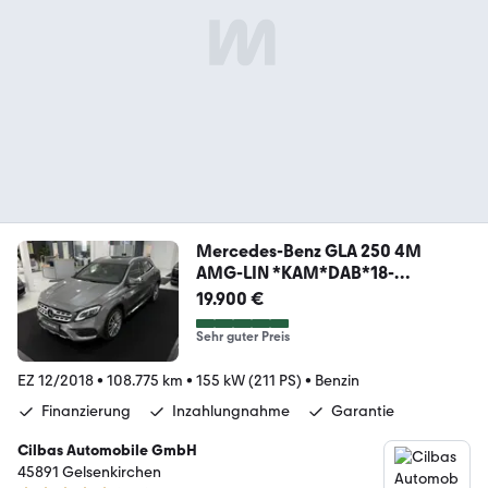
Mercedes-Benz GLA 250 4M
AMG-LIN *KAM*DAB*18-
ZOLL*LED*SHZ*
19.900 €
Sehr guter Preis
EZ 12/2018
•
108.775 km
•
155 kW (211 PS)
•
Benzin
Finanzierung
Inzahlungnahme
Garantie
Cilbas Automobile GmbH
45891 Gelsenkirchen