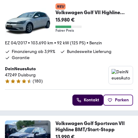
NEU
Volkswagen Golf VII Highline
BMT*Massage*Standheiz.*Pano*
15.980 €
Fairer Preis
EZ 04/2017
•
103.690 km
•
92 kW (125 PS)
•
Benzin
Finanzierung ab 3,99%
Bundesweite Lieferung
Garantie
DeinNeuesAuto
47249 Duisburg
(
180
)
4.7 Sterne
Kontakt
Parken
Volkswagen Golf Sportsvan VII
Highline BMT/Start-Stopp
13.990 €