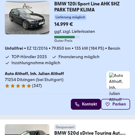
BMW 120i Sport Line AHK SHZ
PARK TEMP KLIMA
Lieferung möglich
14.999 €
ggf. zzgl. Lieferkosten
Guter Preis
Unfallfrei
•
EZ 12/2016
•
79.850 km
•
135 kW (184 PS)
•
Benzin
TOP-Händler 2025
Finanzierung möglich
Inzahlungnahme möglich
Auto Althoff, Inh. Julian Althoff
71254 Ditzingen (bei Stuttgart)
(
347
)
4.8 Sterne
Kontakt
Parken
Gesponsert
BMW 520d xDrive Touring Aut.