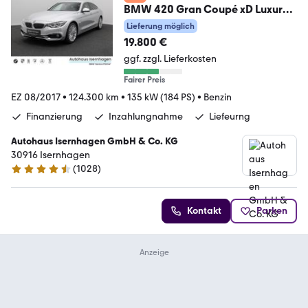
BMW 420 Gran Coupé xD Luxury
Line HUD HiFi Kamera
Lieferung möglich
19.800 €
ggf. zzgl. Lieferkosten
Fairer Preis
EZ 08/2017
•
124.300 km
•
135 kW (184 PS)
•
Benzin
Finanzierung
Inzahlungnahme
Liefeurng
Autohaus Isernhagen GmbH & Co. KG
30916 Isernhagen
(
1028
)
4.5 Sterne
Kontakt
Parken