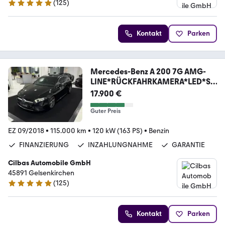
(
125
)
4.8 Sterne
Kontakt
Parken
Mercedes-Benz A 200 7G AMG-
LINE*RÜCKFAHRKAMERA*LED*SP
URH*MBUX*
17.900 €
Guter Preis
EZ 09/2018
•
115.000 km
•
120 kW (163 PS)
•
Benzin
FINANZIERUNG
INZAHLUNGNAHME
GARANTIE
Cilbas Automobile GmbH
45891 Gelsenkirchen
(
125
)
4.8 Sterne
Kontakt
Parken