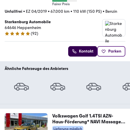
Fairer Preis
Unfallfrei
•
EZ 04/2019
•
67.000 km
•
110 kW (150 PS)
•
Benzin
Starkenburg Automobile
64646 Heppenheim
(
92
)
5 Sterne
Kontakt
Parken
Ähnliche Fahrzeuge des Anbieters
Volkswagen Golf 1.4TSI AZN-
Haus-Förderung* NAVI Massage
ACC
Lieferung möglich