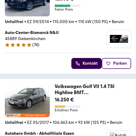
Fairer Preis
Unfallfrei
•
EZ 09/2014
•
115.000 km
•
110 kW (150 PS)
•
Benzin
Auto-Center-Bismarck N&U
45889 Gelsenkirchen
(
74
)
5 Sterne
Kontakt
Parken
Volkswagen Golf VII 1.4 TSI
Highline BMT
Aut.*NAVI*LED*PDC*
16.250 €
Erhöhter Preis
Unfallfrei
•
EZ 05/2017
•
106.463 km
•
92 kW (125 PS)
•
Benzin
Autohero Gmbh - Abholfiliale Essen