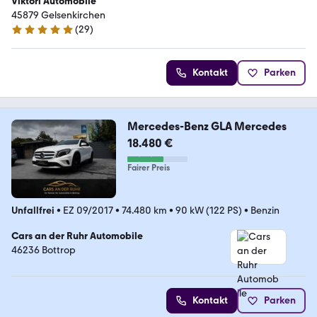
Viktori Automobile
45879 Gelsenkirchen
(
29
)
5 Sterne
Kontakt
Parken
Mercedes-Benz GLA Mercedes
18.480 €
Fairer Preis
Unfallfrei
•
EZ 09/2017
•
74.480 km
•
90 kW (122 PS)
•
Benzin
Cars an der Ruhr Automobile
46236 Bottrop
Kontakt
Parken