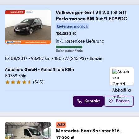
Volkswagen Golf VII 2.0 TSI GTI
Performance BM Aut.*LED*PDC
Lieferung möglich
18.400 €
inkl. kostenlose Lieferung
Sehr guter Preis
EZ 08/2017
•
98.987 km
•
180 kW (245 PS)
•
Benzin
Autohero GmbH - Abholfiliale Köln
50739 Köln
(
365
)
4.6 Sterne
Kontakt
Parken
NEU
Mercedes-Benz Sprinter 516
*WERKSTATT*REGAL*Differentials
17.999 €