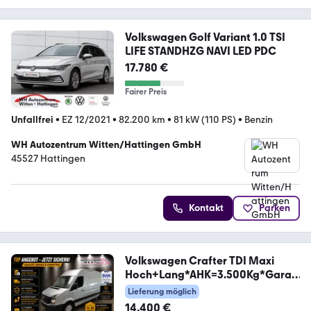
Volkswagen Golf Variant 1.0 TSI
LIFE STANDHZG NAVI LED PDC
17.780 €
Fairer Preis
Unfallfrei
•
EZ 12/2021
•
82.200 km
•
81 kW (110 PS)
•
Benzin
WH Autozentrum Witten/Hattingen GmbH
45527 Hattingen
Kontakt
Parken
Volkswagen Crafter TDI Maxi
Hoch+Lang*AHK=3.500Kg*Garan
tie*
Lieferung möglich
14.400 €