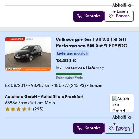
Kontakt
Parken
Volkswagen Golf VII 2.0 TSI GTI
Performance BM Aut.*LED*PDC
Lieferung möglich
18.400 €
inkl. kostenlose Lieferung
Sehr guter Preis
EZ 08/2017
•
98.987 km
•
180 kW (245 PS)
•
Benzin
Autohero GmbH - Abholfiliale Frankfurt
65936 Frankfurt am Main
(
293
)
4.6 Sterne
Kontakt
Parken