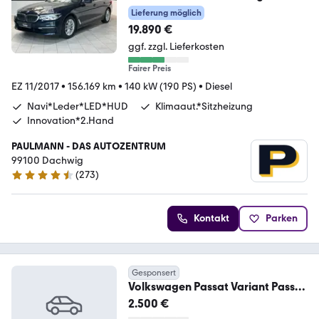
Navi*LED*Leder*HUD*
Lieferung möglich
19.890 €
ggf. zzgl. Lieferkosten
Fairer Preis
EZ 11/2017
•
156.169 km
•
140 kW (190 PS)
•
Diesel
Navi*Leder*LED*HUD
Klimaaut.*Sitzheizung
Innovation*2.Hand
PAULMANN - DAS AUTOZENTRUM
99100 Dachwig
(
273
)
4.5 Sterne
Kontakt
Parken
Gesponsert
Volkswagen Passat Variant Passat
2.0 TDI Comfortline DPF/
2.500 €