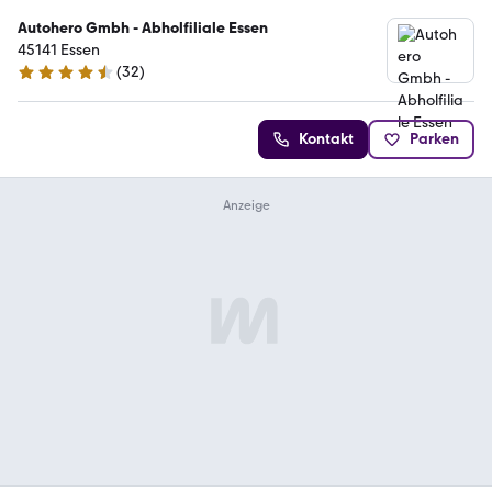
Autohero Gmbh - Abholfiliale Essen
45141 Essen
(
32
)
4.7 Sterne
Kontakt
Parken