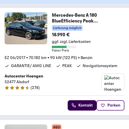
Mercedes-Benz A 180
BlueEfficiency Peak
Garantie*Amg Line*KeyL
Lieferung möglich
18.990 €
ggf. zzgl. Lieferkosten
Fairer Preis
EZ 06/2017
•
70.182 km
•
90 kW (122 PS)
•
Benzin
GARANTIE/ AMG LINE
PEAK
Navigationssystem
Autocenter Hoengen
52477 Alsdorf
(
274
)
4.5 Sterne
Kontakt
Parken
NEU