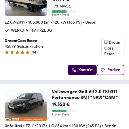
perre
19% MwSt.
Fairer Preis
EZ 09/2011
•
105.800 km
•
120 kW (163 PS)
•
Diesel
WERKSTATTFAHRZEUG
DreamCars Essen
45879 Gelsenkirchen
(
44
)
4.9 Sterne
Kontakt
Parken
Volkswagen Golf VII 2.0 TSI GTI
Performance BMT*NAVI*CAM*
19.350 €
Fairer Preis
Unfallfrei
•
EZ 11/2017
•
113.634 km
•
180 kW (245 PS)
•
Benzin