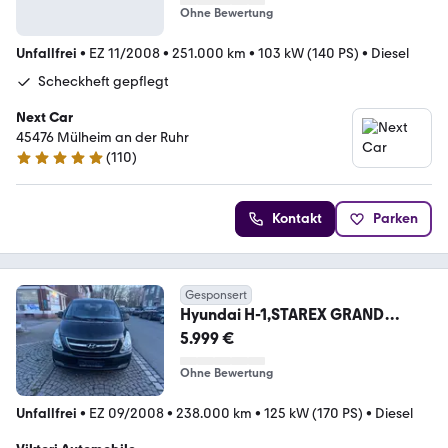
Ohne Bewertung
Unfallfrei
•
EZ 11/2008
•
251.000 km
•
103 kW (140 PS)
•
Diesel
Scheckheft gepflegt
Next Car
45476 Mülheim an der Ruhr
(
110
)
4.9 Sterne
Kontakt
Parken
Gesponsert
Hyundai H-1,STAREX GRAND
STAREX
5.999 €
Ohne Bewertung
Unfallfrei
•
EZ 09/2008
•
238.000 km
•
125 kW (170 PS)
•
Diesel