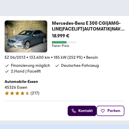
Mercedes-Benz E 300 CGI|AMG-
LINE|FACELIFT|AUTOMATIK|NAVI|
LED|
18.999 €
Fairer Preis
EZ 06/2013
•
133.600 km
•
185 kW (252 PS)
•
Benzin
Finanzierung möglich
Deutsches-Fahrzeug
2.Hand | Facelift
Automobile-Essen
45326 Essen
(
217
)
4.7 Sterne
Kontakt
Parken