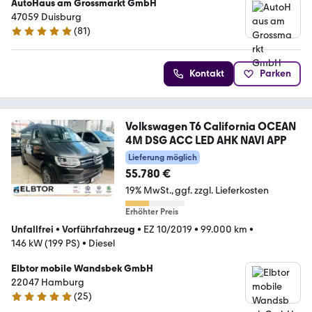
AutoHaus am Grossmarkt GmbH
47059 Duisburg
(
81
)
4.9 Sterne
Kontakt
Parken
Volkswagen T6 California OCEAN
4M DSG ACC LED AHK NAVI APP
Lieferung möglich
55.780 €
19% MwSt.
ggf. zzgl. Lieferkosten
Erhöhter Preis
Unfallfrei
•
Vorführfahrzeug
•
EZ 10/2019
•
99.000 km
•
146 kW (199 PS)
•
Diesel
Elbtor mobile Wandsbek GmbH
22047 Hamburg
(
25
)
4.9 Sterne