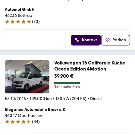
Automol GmbH
46236 Bottrop
(
70
)
4.9 Sterne
Kontakt
Parken
Volkswagen T6 California Küche
Ocean Edition 4Motion
39.900 €
Sehr guter Preis
EZ 10/2016
•
109.000 km
•
150 kW (204 PS)
•
Diesel
Elegance Automobile Bicer e.K.
46047 Oberhausen
(
84
)
4.7 Sterne