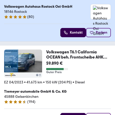
Volkswagen Autohaus Rostock Ost GmbH
18146 Rostock
(
80
)
4.9 Sterne
Kontakt
Parken
Volkswagen T6.1 California
OCEAN beh. Frontscheibe AHK
ACC
59.890 €
Guter Preis
EZ 04/2023
•
41.673 km
•
150 kW (204 PS)
•
Diesel
Tiemeyer automobile GmbH & Co. KG
45888 Gelsenkirchen
(
194
)
4.7 Sterne