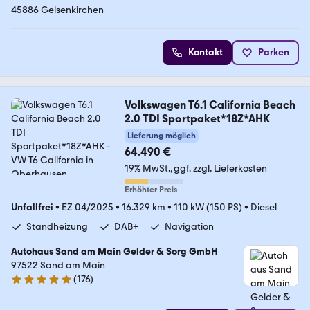
45886 Gelsenkirchen
Kontakt
Parken
Volkswagen T6.1 California Beach
2.0 TDI Sportpaket*18Z*AHK
Lieferung möglich
64.490 €
19% MwSt.
ggf. zzgl. Lieferkosten
Erhöhter Preis
Unfallfrei
•
EZ 04/2025
•
16.329 km
•
110 kW (150 PS)
•
Diesel
Standheizung
DAB+
Navigation
Autohaus Sand am Main Gelder & Sorg GmbH
97522 Sand am Main
(
176
)
4.8 Sterne