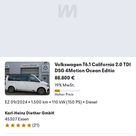
Volkswagen T6.1 California 2.0 TDI
DSG 4Motion Ocean Editio
88.800 €
19% MwSt.
Hoher Preis
EZ 09/2024
•
1.500 km
•
110 kW (150 PS)
•
Diesel
Karl-Heinz Diether GmbH
45307 Essen
(
21
)
5 Sterne