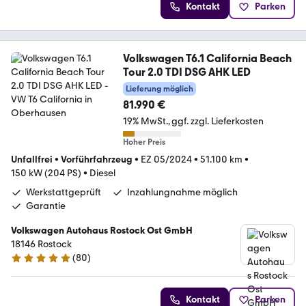
Kontakt
Parken
Volkswagen T6.1 California Beach
Tour 2.0 TDI DSG AHK LED
Lieferung möglich
81.990 €
19% MwSt.
ggf. zzgl. Lieferkosten
Hoher Preis
Unfallfrei
•
Vorführfahrzeug
•
EZ 05/2024
•
51.100 km
•
150 kW (204 PS)
•
Diesel
Werkstattgeprüft
Inzahlungnahme möglich
Garantie
Volkswagen Autohaus Rostock Ost GmbH
18146 Rostock
(
80
)
4.9 Sterne
Kontakt
Parken