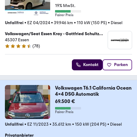
19% MwSt.
Fairer Preis
Unfallfrei
•
EZ 04/2024
•
39.946 km
•
110 kW (150 PS)
•
Diesel
Volkswagen/Seat Essen Kray - Gottfried Schultz
Automobilhandels SE
45307 Essen
(
78
)
4.6 Sterne
Kontakt
Parken
Volkswagen T6.1 California Ocean
4x4 DSG Automatik
69.500 €
Fairer Preis
Unfallfrei
•
EZ 11/2023
•
35.612 km
•
150 kW (204 PS)
•
Diesel
Privatanbieter