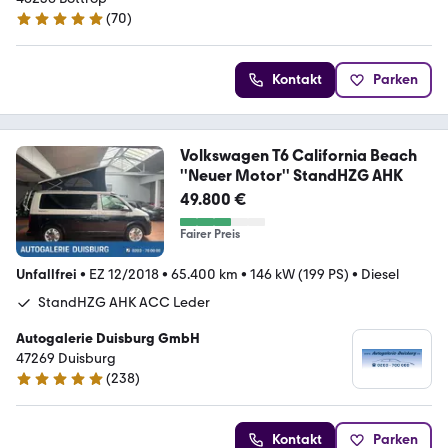
(
70
)
4.9 Sterne
Kontakt
Parken
Volkswagen T6 California Beach
''Neuer Motor'' StandHZG AHK
49.800 €
Fairer Preis
Unfallfrei
•
EZ 12/2018
•
65.400 km
•
146 kW (199 PS)
•
Diesel
StandHZG AHK ACC Leder
Autogalerie Duisburg GmbH
47269 Duisburg
(
238
)
4.8 Sterne
Kontakt
Parken