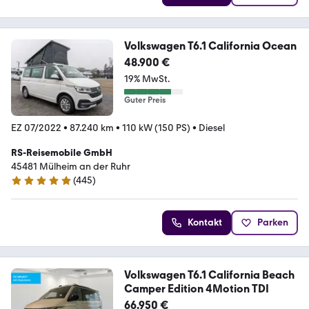
Volkswagen T6.1 California Ocean
48.900 €
19% MwSt.
Guter Preis
EZ 07/2022
•
87.240 km
•
110 kW (150 PS)
•
Diesel
RS-Reisemobile GmbH
45481 Mülheim an der Ruhr
(
445
)
4.9 Sterne
Kontakt
Parken
Volkswagen T6.1 California Beach
Camper Edition 4Motion TDI
66.950 €