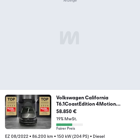
Volkswagen California
T6.1CoastEdition 4Motion
Faltdach Küc
58.850 €
19% MwSt.
Fairer Preis
EZ 08/2022
•
86.200 km
•
150 kW (204 PS)
•
Diesel