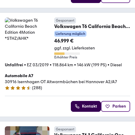
Gesponsert
Volkswagen T6 California Beach
Edition 4Motion *STHZ/AHK*
Lieferung möglich
46.999 €
ggf. zzgl. Lieferkosten
Erhöhter Preis
Unfallfrei
•
EZ 03/2019
•
118.864 km
•
146 kW (199 PS)
•
Diesel
Automobile A7
30916 Isernhagen OT Altwarmbüchen bei Hannover A2/A7
(
288
)
4.7 Sterne
Kontakt
Parken
Gesponsert