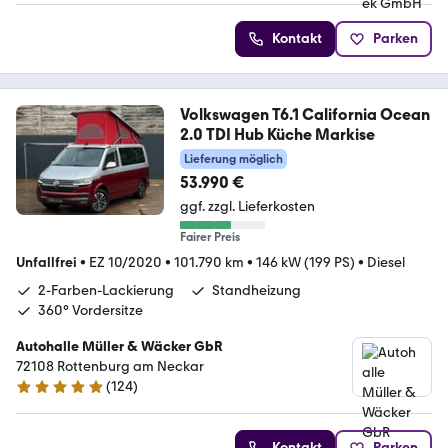
Kontakt
Parken
Volkswagen T6.1 California Ocean
2.0 TDI Hub Küche Markise
Lieferung möglich
53.990 €
ggf. zzgl. Lieferkosten
Fairer Preis
Unfallfrei
•
EZ 10/2020
•
101.790 km
•
146 kW (199 PS)
•
Diesel
2-Farben-Lackierung
Standheizung
360° Vordersitze
Autohalle Müller & Wäcker GbR
72108 Rottenburg am Neckar
(
124
)
4.9 Sterne
Kontakt
Parken