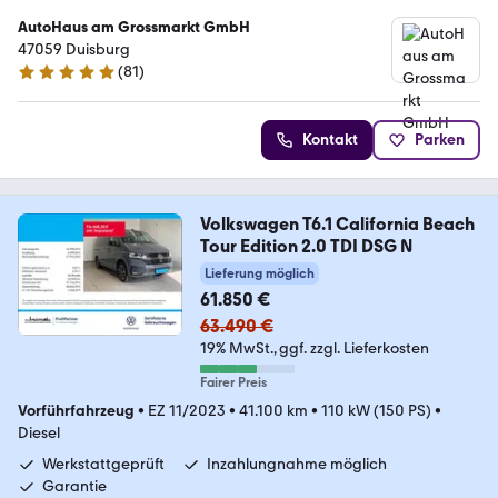
AutoHaus am Grossmarkt GmbH
47059 Duisburg
(
81
)
4.9 Sterne
Kontakt
Parken
Volkswagen T6.1 California Beach
Tour Edition 2.0 TDI DSG N
Lieferung möglich
61.850 €
63.490 €
19% MwSt.
ggf. zzgl. Lieferkosten
Fairer Preis
Vorführfahrzeug
•
EZ 11/2023
•
41.100 km
•
110 kW (150 PS)
•
Diesel
Werkstattgeprüft
Inzahlungnahme möglich
Garantie