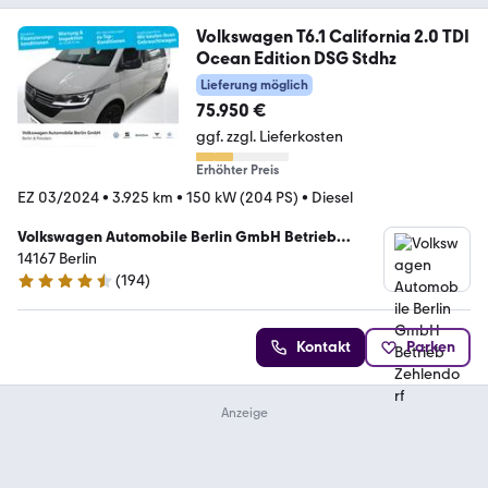
Volkswagen T6.1 California 2.0 TDI
Ocean Edition DSG Stdhz
Lieferung möglich
75.950 €
ggf. zzgl. Lieferkosten
Erhöhter Preis
EZ 03/2024
•
3.925 km
•
150 kW (204 PS)
•
Diesel
Volkswagen Automobile Berlin GmbH Betrieb
Zehlendorf
14167 Berlin
(
194
)
4.4 Sterne
Kontakt
Parken