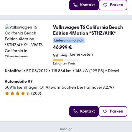
Kontakt
Parken
Volkswagen T6 California Beach
Edition 4Motion *STHZ/AHK*
Lieferung möglich
46.999 €
ggf. zzgl. Lieferkosten
Erhöhter Preis
Unfallfrei
•
EZ 03/2019
•
118.864 km
•
146 kW (199 PS)
•
Diesel
Automobile A7
30916 Isernhagen OT Altwarmbüchen bei Hannover A2/A7
(
288
)
4.7 Sterne
Kontakt
Parken