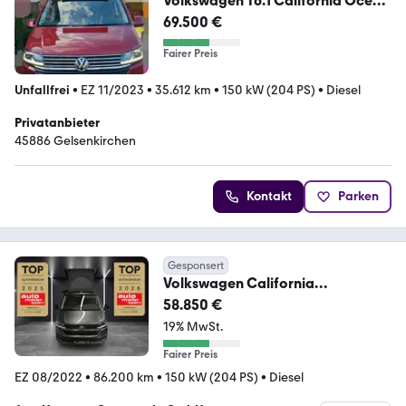
Volkswagen T6.1 California Ocean
4x4 DSG Automatik
69.500 €
Fairer Preis
Unfallfrei
•
EZ 11/2023
•
35.612 km
•
150 kW (204 PS)
•
Diesel
Privatanbieter
45886 Gelsenkirchen
Kontakt
Parken
Gesponsert
Volkswagen California
T6.1CoastEdition 4Motion
58.850 €
Faltdach Küc
19% MwSt.
Fairer Preis
EZ 08/2022
•
86.200 km
•
150 kW (204 PS)
•
Diesel