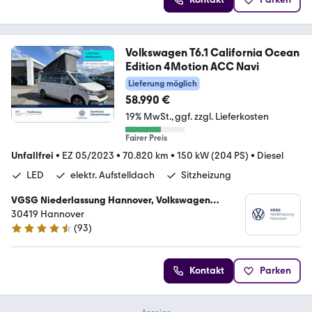
Volkswagen T6.1 California Ocean
Edition 4Motion ACC Navi
Lieferung möglich
58.990 €
19% MwSt.
ggf. zzgl. Lieferkosten
Fairer Preis
Unfallfrei
•
EZ 05/2023
•
70.820 km
•
150 kW (204 PS)
•
Diesel
LED
elektr. Aufstelldach
Sitzheizung
VGSG Niederlassung Hannover, Volkswagen
Gebrauchtfahrzeughandels und Service GmbH
30419 Hannover
(
93
)
4.7 Sterne
Kontakt
Parken