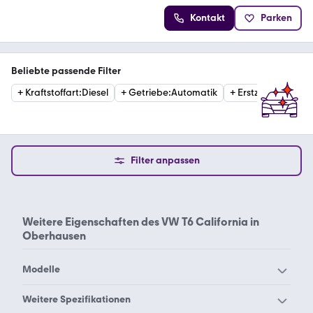
Kontakt
Parken
Beliebte passende Filter
+
Kraftstoffart
:
Diesel
+
Getriebe
:
Automatik
+
Erstzulassung
:
20
Filter anpassen
Weitere Eigenschaften des
VW T6 California in
Oberhausen
Modelle
VW 181
VW Amarok
Weitere Spezifikationen