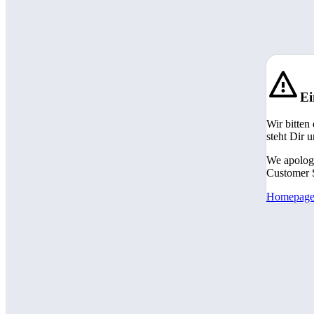
Ei
Wir bitten
steht Dir 
We apologi
Customer S
Homepag