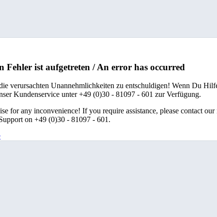
n Fehler ist aufgetreten / An error has occurred
 die verursachten Unannehmlichkeiten zu entschuldigen! Wenn Du Hilfe
unser Kundenservice unter +49 (0)30 - 81097 - 601 zur Verfügung.
se for any inconvenience! If you require assistance, please contact our
upport on +49 (0)30 - 81097 - 601.
e