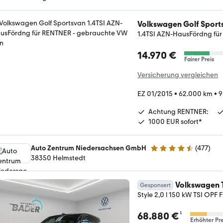
Volkswagen Golf Sport
1.4TSI AZN-HausFördng fü
14.970 €
Fairer Preis
Versicherung vergleichen
EZ 01/2015
•
62.000 km
•
9
Achtung RENTNER:
1000 EUR sofort*
Auto Zentrum Niedersachsen GmbH
(
477
)
4.5 Sterne
38350 Helmstedt
Volkswagen 
Gesponsert
Style 2,0 l 150 kW TSI OPF 
¹
68.880 €
Erhöhter Pre