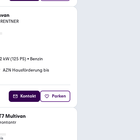
svan
r RENTNER
2 kW (125 PS)
•
Benzin
AZN Hausförderung bis
Kontakt
Parken
T7 Multivan
Frontantr
is