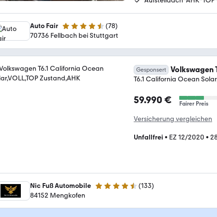
Aufstelldach*AHK*TOP
Auto Fair
(
78
)
4.7 Sterne
70736 Fellbach bei Stuttgart
Volkswagen T
Gesponsert
T6.1 California Ocean Sol
59.990 €
Fairer Preis
Versicherung vergleichen
Unfallfrei
•
EZ 12/2020
•
2
Nic Fuß Automobile
(
133
)
4.6 Sterne
84152 Mengkofen