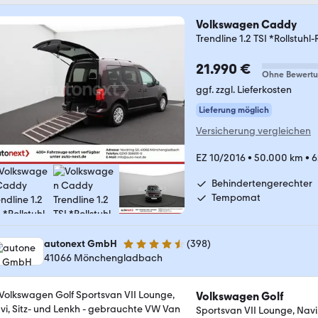
Volkswagen Caddy
Trendline 1.2 TSI *Rollstuh
21.990 €
Ohne Bewert
ggf. zzgl. Lieferkosten
Lieferung möglich
Versicherung vergleichen
EZ 10/2016
•
50.000 km
•
6
Behindertengerechter
Tempomat
autonext GmbH
(
398
)
4.7 Sterne
41066 Mönchengladbach
Volkswagen Golf
Sportsvan VII Lounge, Navi,