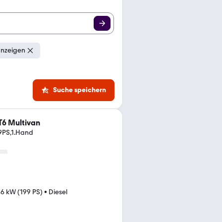
anzeigen
Suche speichern
T6 Multivan
99PS,1.Hand
46 kW (199 PS)
•
Diesel