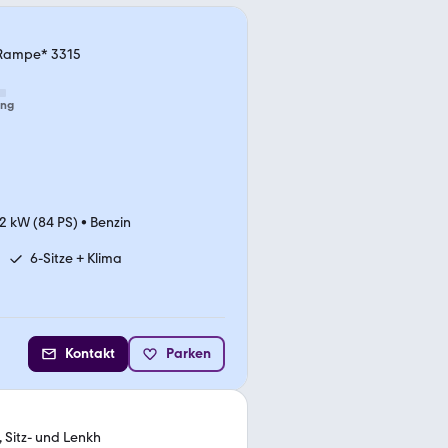
l-Rampe* 3315
ung
2 kW (84 PS)
•
Benzin
6-Sitze + Klima
Kontakt
Parken
 Sitz- und Lenkh