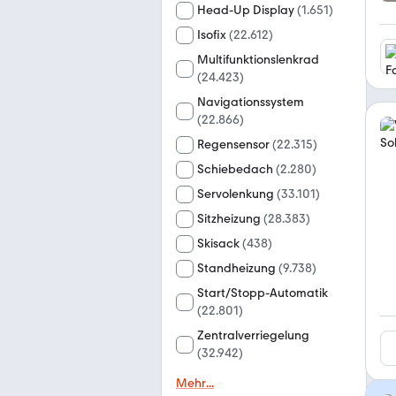
Head-Up Display
(
1.651
)
Isofix
(
22.612
)
Multifunktionslenkrad
(
24.423
)
Navigationssystem
(
22.866
)
Regensensor
(
22.315
)
Schiebedach
(
2.280
)
Servolenkung
(
33.101
)
Sitzheizung
(
28.383
)
Skisack
(
438
)
Standheizung
(
9.738
)
Start/Stopp-Automatik
(
22.801
)
Zentralverriegelung
(
32.942
)
Mehr
...