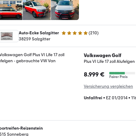
Auto-Ecke Salzgitter
(
210
)
4.9 Sterne
38259 Salzgitter
Volkswagen Golf
Plus VI Life 17 zoll Alufelgen
8.999 €
Fairer Preis
Versicherung vergleichen
Unfallfrei
•
EZ 01/2014
•
11
portreifen-Reizenstein
515 Sonneberg