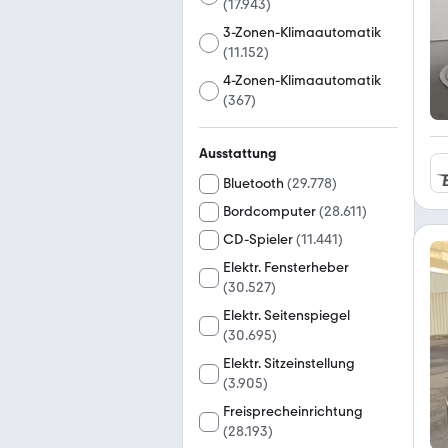
(
17.943
)
3-Zonen-Klimaautomatik
(
11.152
)
4-Zonen-Klimaautomatik
(
367
)
Ausstattung
Bluetooth
(
29.778
)
Bordcomputer
(
28.611
)
CD-Spieler
(
11.441
)
Elektr. Fensterheber
(
30.527
)
Elektr. Seitenspiegel
(
30.695
)
Elektr. Sitzeinstellung
(
3.905
)
Freisprecheinrichtung
(
28.193
)