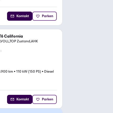
*
Kontakt
Parken
6 California
ar,VOLL,TOP Zustand,AHK
8.900 km
•
110 kW (150 PS)
•
Diesel
Kontakt
Parken