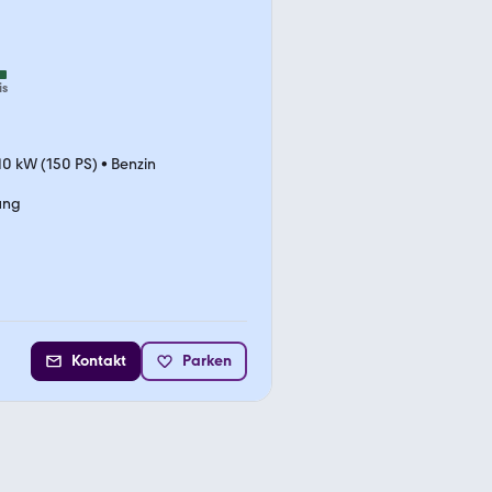
is
10 kW (150 PS)
•
Benzin
ung
Kontakt
Parken