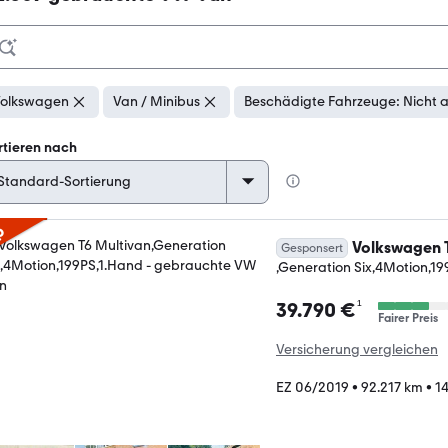
olkswagen
Van / Minibus
Beschädigte Fahrzeuge: Nicht 
rtieren nach
p
Volkswagen 
Gesponsert
,Generation Six,4Motion,1
¹
39.790 €
Fairer Preis
Versicherung vergleichen
EZ 06/2019
•
92.217 km
•
1