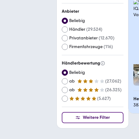
Anbieter
Beliebig
Händler
(
29.524
)
Privatanbieter
(
12.670
)
Firmenfahrzeuge
(
116
)
Händlerbewertung
Beliebig
ab
(
27.062
)
3 Sterne
ab
(
26.325
)
4 Sterne
(
5.627
)
He
ab
5 Sterne
38
Weitere Filter