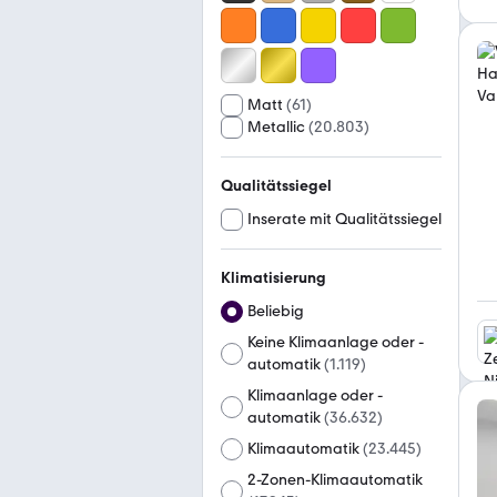
Matt
(
61
)
Metallic
(
20.803
)
Qualitätssiegel
Inserate mit Qualitätssiegel
Klimatisierung
Beliebig
Keine Klimaanlage oder -
automatik
(
1.119
)
Klimaanlage oder -
automatik
(
36.632
)
Klimaautomatik
(
23.445
)
2-Zonen-Klimaautomatik