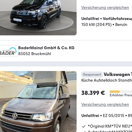
Versicherung vergleichen
Unfallfrei
•
Vorführfahrzeu
150 kW (204 PS)
•
Benzin
BaderMainzl GmbH & Co. KG
83052 Bruckmühl
Volkswagen T
Gesponsert
Küche Aufstelldach Stand
38.399 €
Erhöhter Preis
Versicherung vergleichen
Unfallfrei
•
EZ 05/2015
•
89
*Orginal KM*TÜV NEU