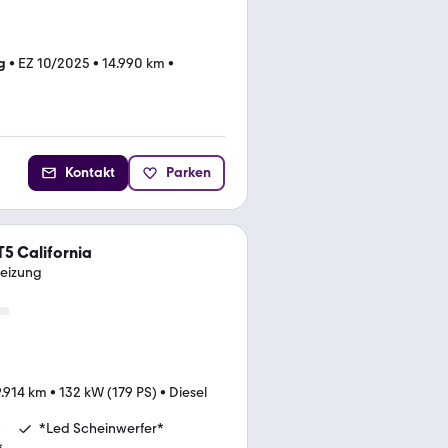
g
•
EZ 10/2025
•
14.990 km
•
Kontakt
Parken
5 California
heizung
.914 km
•
132 kW (179 PS)
•
Diesel
*
*Led Scheinwerfer*