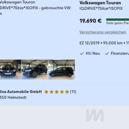
Volkswagen Touran
IQ.DRIVE*7Sitze*ISOFIX
19.690 €
Sehr guter Pre
Versicherung vergleichen
EZ 12/2019
•
95.000 km
•
1
HU Neu
Finanzier
lios Automobile GmbH
(
11
)
4.8 Sterne
350 Helmstedt