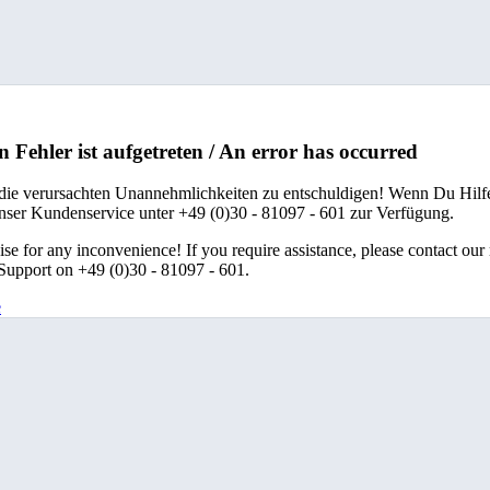
n Fehler ist aufgetreten / An error has occurred
 die verursachten Unannehmlichkeiten zu entschuldigen! Wenn Du Hilfe
unser Kundenservice unter +49 (0)30 - 81097 - 601 zur Verfügung.
se for any inconvenience! If you require assistance, please contact our
upport on +49 (0)30 - 81097 - 601.
e