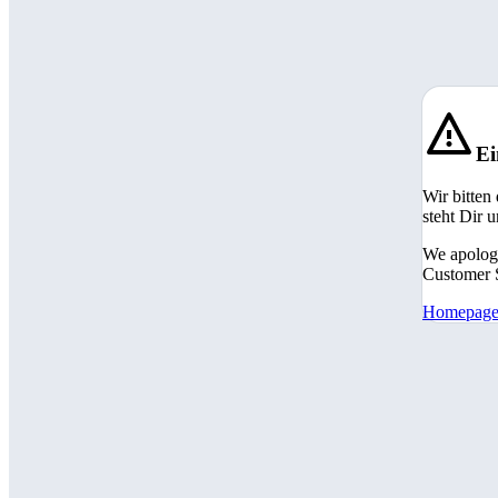
Ei
Wir bitten
steht Dir 
We apologi
Customer S
Homepag