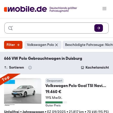
Filter
Volkswagen Polo
Beschädigte Fahrzeuge: Nich
666 VW Polo Gebrauchtwagen in Duisburg
Sortieren
Kachelansicht
Top
Gesponsert
Volkswagen Polo Goal TSI Navi
AppConnect LED SHZ
19.460 €
19% MwSt.
Guter Preis
Unfallfrei
•
Jahreswagen
•
EZ 09/2025
•
21.817 km
•
70 kW (95 PS)