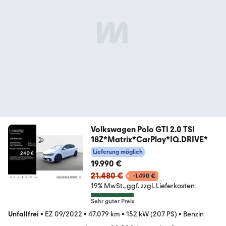
Volkswagen Polo GTI 2.0 TSI
18Z*Matrix*CarPlay*IQ.DRIVE*
Lieferung möglich
19.990 €
21.480 €
-1.490 €
19% MwSt.
ggf. zzgl. Lieferkosten
Sehr guter Preis
Unfallfrei
•
EZ 09/2022
•
47.079 km
•
152 kW (207 PS)
•
Benzin