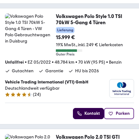
Volkswagen Polo Style 1.0 TSI
70kW 5-Gang 4 Türen
Lieferung
15.999 €
19% MwSt.
inkl. 249 € Lieferkosten
Guter Preis
Unfallfrei
•
EZ 05/2022
•
48.784 km
•
70 kW (95 PS)
•
Benzin
Gutachten
Garantie
HU bis 2026
Vehicle Trading International (VTI) GmbH
Deutschlandweit verfügbar
(
24
)
4.4 Sterne
Kontakt
Parken
Volkswagen Polo 2.0 TSI GTI