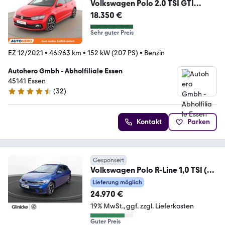
Volkswagen Polo 2.0 TSI GTI
Aut.*NAV*LED*ACC*CAM*PDC*PL
18.350 €
A*SH
Sehr guter Preis
EZ 12/2021
•
46.963 km
•
152 kW (207 PS)
•
Benzin
Autohero Gmbh - Abholfiliale Essen
45141 Essen
(
32
)
4.7 Sterne
Kontakt
Parken
Gesponsert
Volkswagen Polo R-Line 1,0 TSI (95
PS) DSG | IQ. | Navi
Lieferung möglich
24.970 €
19% MwSt.
ggf. zzgl. Lieferkosten
Guter Preis