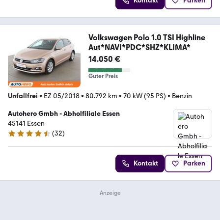
Kontakt
Parken
Volkswagen Polo 1.0 TSI Highline
Aut*NAVI*PDC*SHZ*KLIMA*
14.050 €
Guter Preis
Unfallfrei
•
EZ 05/2018
•
80.792 km
•
70 kW (95 PS)
•
Benzin
Autohero Gmbh - Abholfiliale Essen
45141 Essen
(
32
)
4.7 Sterne
Kontakt
Parken