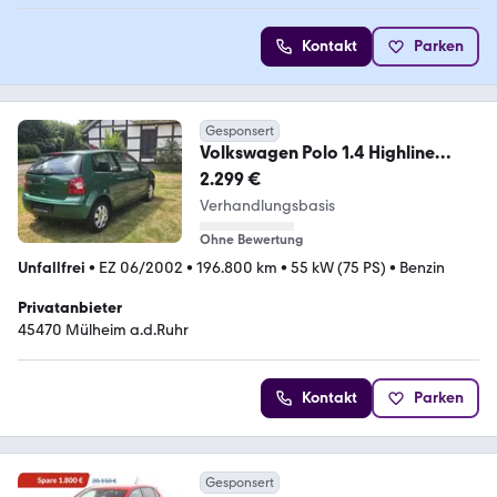
Kontakt
Parken
Gesponsert
Volkswagen Polo 1.4 Highline
Highline
2.299 €
Verhandlungsbasis
Ohne Bewertung
Unfallfrei
•
EZ 06/2002
•
196.800 km
•
55 kW (75 PS)
•
Benzin
Privatanbieter
45470 Mülheim a.d.Ruhr
Kontakt
Parken
Gesponsert