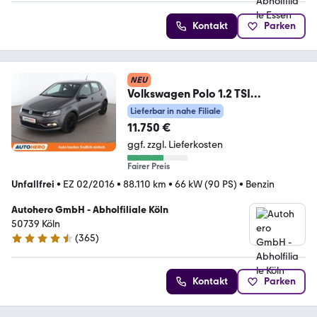
Kontakt
Parken
NEU
Volkswagen Polo 1.2 TSI
Comfortline BMT
Lieferbar in nahe Filiale
Aut*TEMPO*PDC*SHZ*
11.750 €
ggf. zzgl. Lieferkosten
Fairer Preis
Unfallfrei
•
EZ 02/2016
•
88.110 km
•
66 kW (90 PS)
•
Benzin
Autohero GmbH - Abholfiliale Köln
50739 Köln
(
365
)
4.6 Sterne
Kontakt
Parken