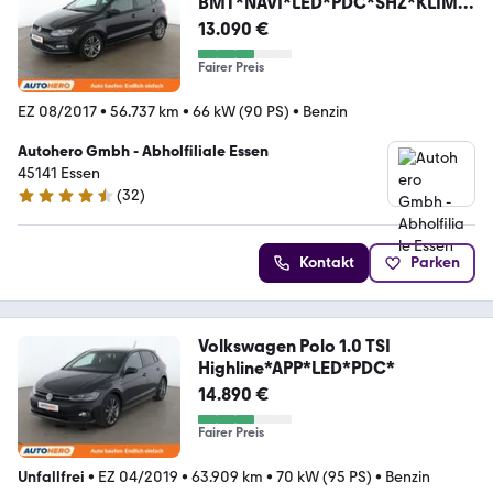
BMT*NAVI*LED*PDC*SHZ*KLIMA
*
13.090 €
Fairer Preis
EZ 08/2017
•
56.737 km
•
66 kW (90 PS)
•
Benzin
Autohero Gmbh - Abholfiliale Essen
45141 Essen
(
32
)
4.7 Sterne
Kontakt
Parken
Volkswagen Polo 1.0 TSI
Highline*APP*LED*PDC*
14.890 €
Fairer Preis
Unfallfrei
•
EZ 04/2019
•
63.909 km
•
70 kW (95 PS)
•
Benzin