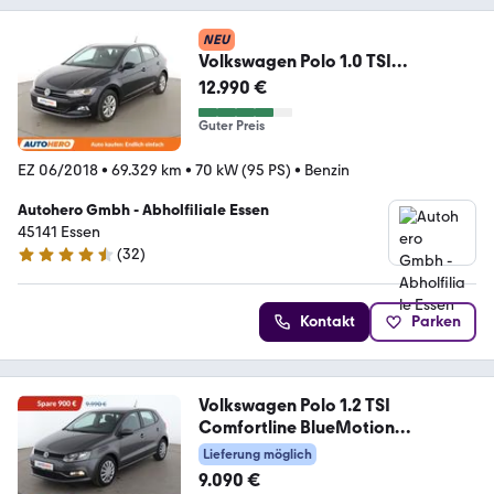
NEU
Volkswagen Polo 1.0 TSI
Highline*LIMITER*PDC*SHZ*BLUE
12.990 €
TOOTH*
Guter Preis
EZ 06/2018
•
69.329 km
•
70 kW (95 PS)
•
Benzin
Autohero Gmbh - Abholfiliale Essen
45141 Essen
(
32
)
4.7 Sterne
Kontakt
Parken
Volkswagen Polo 1.2 TSI
Comfortline BlueMotion
Tech*TEMPO*
Lieferung möglich
9.090 €