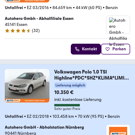
Unfallfrei
•
EZ 03/2016
•
84.659 km
•
44 kW (60 PS)
•
Benzin
Autohero Gmbh - Abholfiliale Essen
45141 Essen
(
32
)
4.7 Sterne
Kontakt
Parken
Volkswagen Polo 1.0 TSI
Highline*PDC*SHZ*KLIMA*LIMITE
R*
Lieferung möglich
10.350 €
inkl. kostenlose Lieferung
Sehr guter Preis
Unfallfrei
•
EZ 02/2018
•
103.458 km
•
70 kW (95 PS)
•
Benzin
Autohero GmbH - Abholstation Nürnberg
90441 Nürnberg