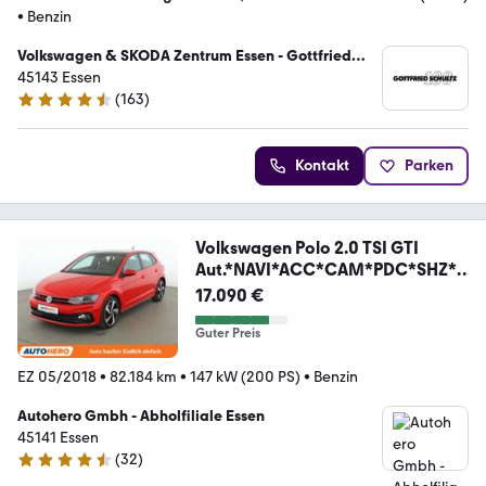
•
Benzin
Volkswagen & SKODA Zentrum Essen - Gottfried
Schultz Automobilhandels SE
45143 Essen
(
163
)
4.7 Sterne
Kontakt
Parken
Volkswagen Polo 2.0 TSI GTI
Aut.*NAVI*ACC*CAM*PDC*SHZ*A
LU*
17.090 €
Guter Preis
EZ 05/2018
•
82.184 km
•
147 kW (200 PS)
•
Benzin
Autohero Gmbh - Abholfiliale Essen
45141 Essen
(
32
)
4.7 Sterne