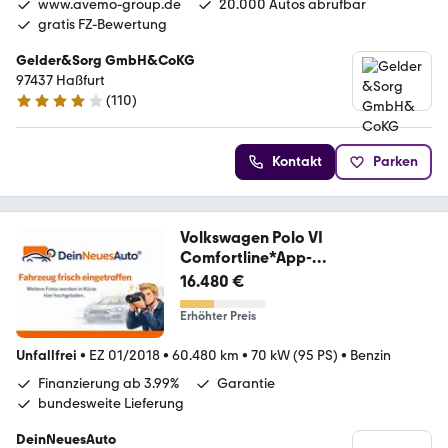
www.avemo-group.de
20.000 Autos abrufbar
gratis FZ-Bewertung
Gelder&Sorg GmbH&CoKG
97437 Haßfurt
(
110
)
3.8 Sterne
Kontakt
Parken
Volkswagen Polo VI
Comfortline*App-
connect*Kamera*SHZ*
16.480 €
Erhöhter Preis
Unfallfrei
•
EZ 01/2018
•
60.480 km
•
70 kW (95 PS)
•
Benzin
Finanzierung ab 3.99%
Garantie
bundesweite Lieferung
DeinNeuesAuto