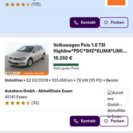
(
172
)
4.5 Sterne
Kontakt
Parken
Volkswagen Polo 1.0 TSI
Highline*PDC*SHZ*KLIMA*LIMITE
R*
10.350 €
Sehr guter Preis
Unfallfrei
•
EZ 02/2018
•
103.458 km
•
70 kW (95 PS)
•
Benzin
Autohero Gmbh - Abholfiliale Essen
45141 Essen
(
32
)
4.7 Sterne
Kontakt
Parken