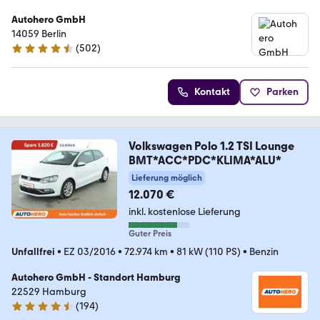
Autohero GmbH
14059 Berlin
(
502
)
4.5 Sterne
Kontakt
Parken
Volkswagen Polo 1.2 TSI Lounge
BMT*ACC*PDC*KLIMA*ALU*
Lieferung möglich
12.070 €
inkl. kostenlose Lieferung
Guter Preis
Unfallfrei
•
EZ 03/2016
•
72.974 km
•
81 kW (110 PS)
•
Benzin
Autohero GmbH - Standort Hamburg
22529 Hamburg
(
194
)
4.6 Sterne