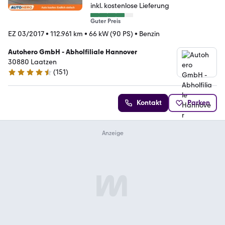
inkl. kostenlose Lieferung
Guter Preis
EZ 03/2017
•
112.961 km
•
66 kW (90 PS)
•
Benzin
Autohero GmbH - Abholfiliale Hannover
30880 Laatzen
(
151
)
4.7 Sterne
Kontakt
Parken