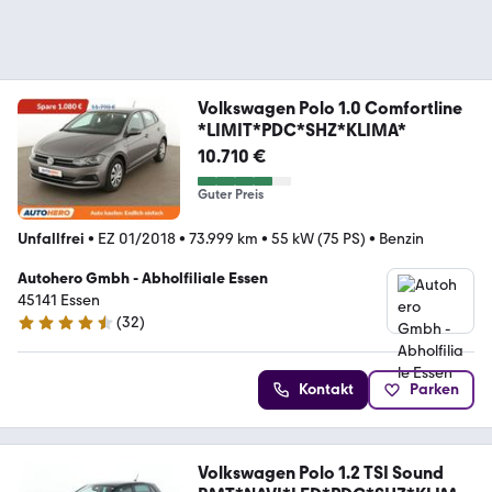
Volkswagen Polo 1.0 Comfortline
*LIMIT*PDC*SHZ*KLIMA*
10.710 €
Guter Preis
Unfallfrei
•
EZ 01/2018
•
73.999 km
•
55 kW (75 PS)
•
Benzin
Autohero Gmbh - Abholfiliale Essen
45141 Essen
(
32
)
4.7 Sterne
Kontakt
Parken
Volkswagen Polo 1.2 TSI Sound