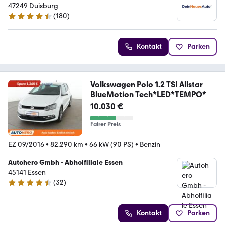
47249 Duisburg
(
180
)
4.7 Sterne
Kontakt
Parken
Volkswagen Polo 1.2 TSI Allstar
BlueMotion Tech*LED*TEMPO*
10.030 €
Fairer Preis
EZ 09/2016
•
82.290 km
•
66 kW (90 PS)
•
Benzin
Autohero Gmbh - Abholfiliale Essen
45141 Essen
(
32
)
4.7 Sterne
Kontakt
Parken