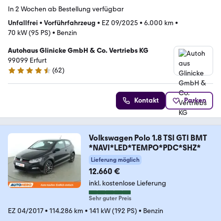
In 2 Wochen ab Bestellung verfügbar
Unfallfrei
•
Vorführfahrzeug
•
EZ 09/2025
•
6.000 km
•
70 kW (95 PS)
•
Benzin
Autohaus Glinicke GmbH & Co. Vertriebs KG
99099 Erfurt
(
62
)
4.5 Sterne
Kontakt
Parken
Volkswagen Polo 1.8 TSI GTI BMT
*NAVI*LED*TEMPO*PDC*SHZ*
Lieferung möglich
12.660 €
inkl. kostenlose Lieferung
Sehr guter Preis
EZ 04/2017
•
114.286 km
•
141 kW (192 PS)
•
Benzin