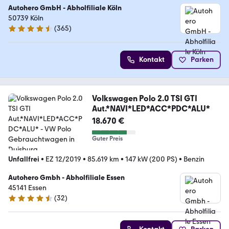
Autohero GmbH - Abholfiliale Köln
50739 Köln
(
365
)
4.6 Sterne
Kontakt
Parken
Volkswagen Polo 2.0 TSI GTI
Aut.*NAVI*LED*ACC*PDC*ALU*
18.670 €
Guter Preis
Unfallfrei
•
EZ 12/2019
•
85.619 km
•
147 kW (200 PS)
•
Benzin
Autohero Gmbh - Abholfiliale Essen
45141 Essen
(
32
)
4.7 Sterne