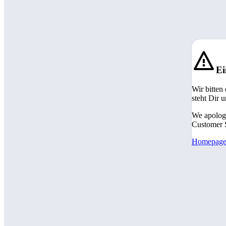
Ei
Wir bitten
steht Dir 
We apologi
Customer S
Homepag