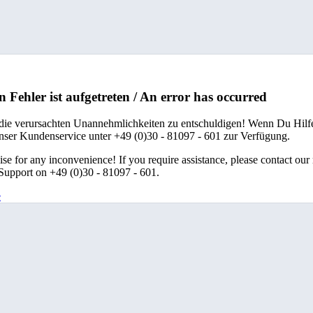
n Fehler ist aufgetreten / An error has occurred
 die verursachten Unannehmlichkeiten zu entschuldigen! Wenn Du Hilfe
unser Kundenservice unter +49 (0)30 - 81097 - 601 zur Verfügung.
se for any inconvenience! If you require assistance, please contact our
upport on +49 (0)30 - 81097 - 601.
e