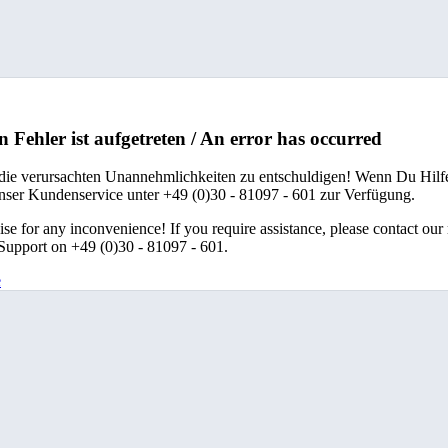
n Fehler ist aufgetreten / An error has occurred
 die verursachten Unannehmlichkeiten zu entschuldigen! Wenn Du Hilfe
unser Kundenservice unter +49 (0)30 - 81097 - 601 zur Verfügung.
se for any inconvenience! If you require assistance, please contact our
upport on +49 (0)30 - 81097 - 601.
e