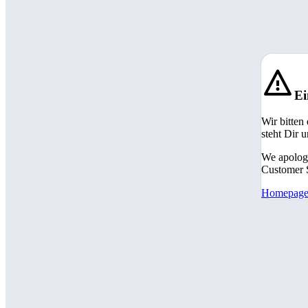
Ei
Wir bitten
steht Dir 
We apologi
Customer S
Homepag