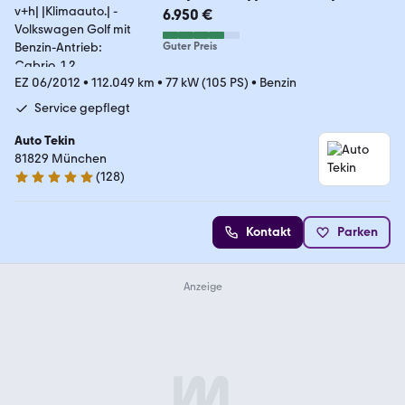
6.950 €
Guter Preis
EZ 06/2012
•
112.049 km
•
77 kW (105 PS)
•
Benzin
Service gepflegt
Auto Tekin
81829 München
(
128
)
4.8 Sterne
Kontakt
Parken