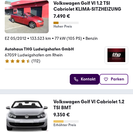
Volkswagen Golf VI 1.2 TSI
Cabriolet KLIMA-SITZHEIZUNG
7.490 €
Hoher Preis
EZ 05/2012
•
133.523 km
•
77 kW (105 PS)
•
Benzin
Autohaus THG Ludwigshafen GmbH
67059 Ludwigshafen am Rhein
(
112
)
4.5 Sterne
Kontakt
Parken
Volkswagen Golf VI Cabriolet 1.2
TSI BMT
9.350 €
Erhöhter Preis