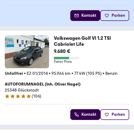
Kontakt
Parken
Volkswagen Golf VI 1.2 TSI
Cabriolet Life
9.680 €
Fairer Preis
Unfallfrei
•
EZ 01/2014
•
95.966 km
•
77 kW (105 PS)
•
Benzin
AUTOFORUMNAGEL (Inh. Oliver Nagel)
25348 Glückstadt
(
106
)
4.8 Sterne
Kontakt
Parken