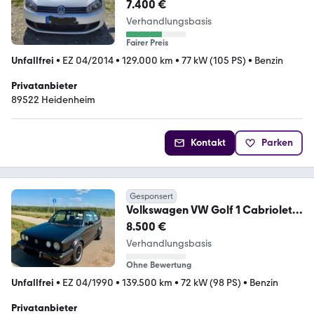
-
7.400 €
Verhandlungsbasis
Fairer Preis
Unfallfrei
•
EZ 04/2014
•
129.000 km
•
77 kW (105 PS)
•
Benzin
Privatanbieter
89522 Heidenheim
Kontakt
Parken
Gesponsert
Volkswagen VW Golf 1 Cabriolet
1.8 Automatik / 2 Hand
8.500 €
Verhandlungsbasis
Ohne Bewertung
Unfallfrei
•
EZ 04/1990
•
139.500 km
•
72 kW (98 PS)
•
Benzin
Privatanbieter