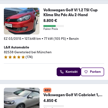
Volkswagen Golf VI 1.2 TSI Cup
Klima Shz Pdc Alu 2-Hand
8.800 €
Fairer Preis
EZ 03/2015
•
127.648 km
•
77 kW (105 PS)
•
Benzin
L&R Automobile
82538 Geretsried bei München
(
174
)
4.8 Sterne
Kontakt
Parken
NEU
Volkswagen Golf VI Cabriolet 1,2
TSI / Euro 5 / Klima / TÜV
4.850 €