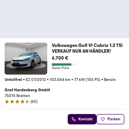
Volkswagen Golf VI Cabrio 1.2 TSI
VERKAUF NUR AN HÄNDLER!
6.700 €
Guter Preis
Unfallfrei
•
EZ 07/2012
•
103.064 km
•
77 kW (105 PS)
•
Benzin
Graf Hardenberg GmbH
75015 Bretten
(
65
)
4.7 Sterne
Kontakt
Parken