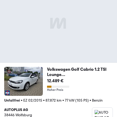
Volkswagen Golf Cabrio 1.2 TSI
Lounge
SITZHEIZNG+NAVI+PDC+G
12.489 €
Hoher Preis
Unfallfrei
•
EZ 02/2015
•
87.872 km
•
77 kW (105 PS)
•
Benzin
AUTOPLUS AG
38446 Wolfsburg