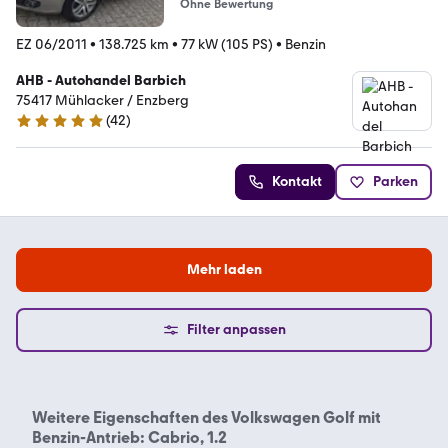
Ohne Bewertung
EZ 06/2011
•
138.725 km
•
77 kW (105 PS)
•
Benzin
AHB - Autohandel Barbich
75417 Mühlacker / Enzberg
(
42
)
5 Sterne
Kontakt
Parken
Mehr laden
Filter anpassen
Weitere Eigenschaften des
Volkswagen Golf mit
Benzin-Antrieb: Cabrio, 1.2