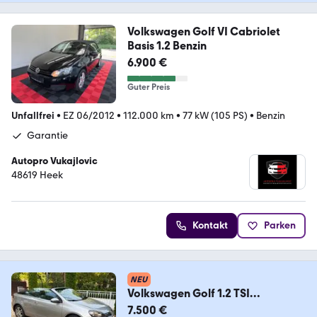
Volkswagen Golf VI Cabriolet
Basis 1.2 Benzin
6.900 €
Guter Preis
Unfallfrei
•
EZ 06/2012
•
112.000 km
•
77 kW (105 PS)
•
Benzin
Garantie
Autopro Vukajlovic
48619 Heek
Kontakt
Parken
NEU
Volkswagen Golf 1.2 TSI
BlueMotion Technology Cabriolet
7.500 €