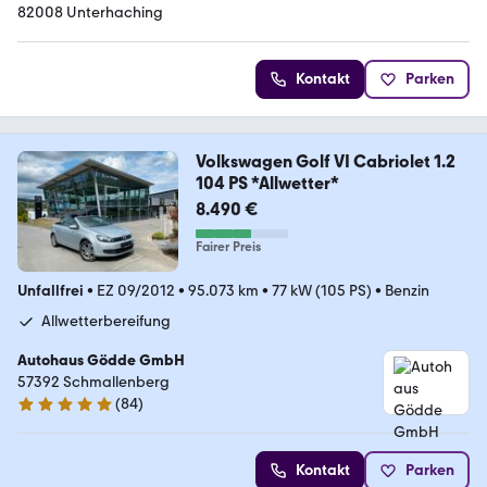
82008 Unterhaching
Kontakt
Parken
Volkswagen Golf VI Cabriolet 1.2
104 PS *Allwetter*
8.490 €
Fairer Preis
Unfallfrei
•
EZ 09/2012
•
95.073 km
•
77 kW (105 PS)
•
Benzin
Allwetterbereifung
Autohaus Gödde GmbH
57392 Schmallenberg
(
84
)
5 Sterne
Kontakt
Parken