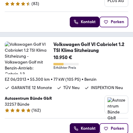
(
83
)
4.6 Sterne
Kontakt
Parken
Volkswagen Golf VI Cabriolet 1.2
TSI Klima Sitzheizung
10.950 €
Erhöhter Preis
EZ 06/2013
•
55.300 km
•
77 kW (105 PS)
•
Benzin
GARANTIE 12 Monate
TÜV Neu
INSPEKTION Neu
Autozentrum Bünde GbR
32257 Bünde
(
162
)
4.8 Sterne
Kontakt
Parken