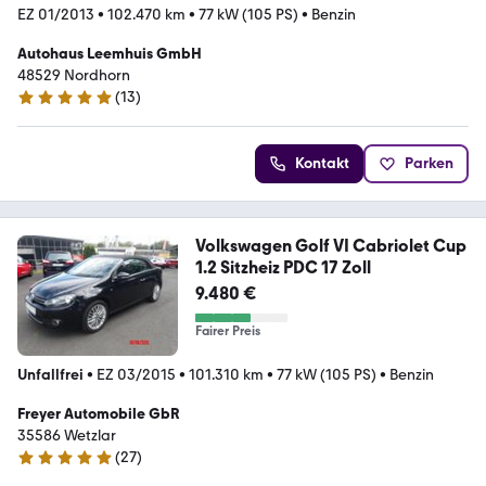
EZ 01/2013
•
102.470 km
•
77 kW (105 PS)
•
Benzin
Autohaus Leemhuis GmbH
48529 Nordhorn
(
13
)
5 Sterne
Kontakt
Parken
Volkswagen Golf VI Cabriolet Cup
1.2 Sitzheiz PDC 17 Zoll
9.480 €
Fairer Preis
Unfallfrei
•
EZ 03/2015
•
101.310 km
•
77 kW (105 PS)
•
Benzin
Freyer Automobile GbR
35586 Wetzlar
(
27
)
5 Sterne