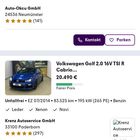
Auto-Okcu GmbH
24536 Neumünster
(
141
)
4.9 Sterne
Kontakt
Parken
Volkswagen Golf 2.0 16V TSI R
Cabrio
KLIMA+PDC+NAVI+SHZ+ALU
20.490 €
Fairer Preis
Unfallfrei
•
EZ 07/2014
•
83.525 km
•
195 kW (265 PS)
•
Benzin
Leder
Xenon
Navi
Krenz Autoservice GmbH
33100 Paderborn
(
297
)
4.8 Sterne