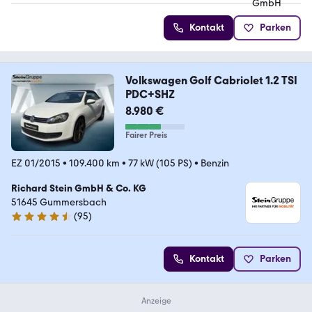
Kontakt
Parken
Volkswagen Golf Cabriolet 1.2 TSI
PDC+SHZ
8.980 €
Fairer Preis
EZ 01/2015
•
109.400 km
•
77 kW (105 PS)
•
Benzin
Richard Stein GmbH & Co. KG
51645 Gummersbach
(
95
)
4.3 Sterne
Kontakt
Parken