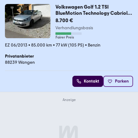
Volkswagen Golf 1.2 TSI
BlueMotion Technology Cabriolet
-
8.700 €
Verhandlungsbasis
Fairer Preis
EZ 06/2013
•
85.000 km
•
77 kW (105 PS)
•
Benzin
Privatanbieter
88239 Wangen
Kontakt
Parken