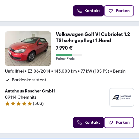
Kontakt
Parken
Volkswagen Golf VI Cabriolet 1.2
TSI sehr gepflegt 1.Hand
7.990 €
Fairer Preis
Unfallfrei
•
EZ 06/2014
•
143.000 km
•
77 kW (105 PS)
•
Benzin
Parklenkassistent
Autohaus Roscher GmbH
09114 Chemnitz
(
503
)
4.8 Sterne
Kontakt
Parken