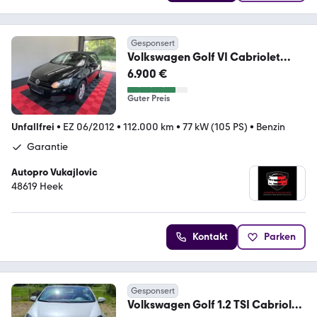
Gesponsert
Volkswagen Golf VI Cabriolet
Basis 1.2 Benzin
6.900 €
Guter Preis
Unfallfrei
•
EZ 06/2012
•
112.000 km
•
77 kW (105 PS)
•
Benzin
Garantie
Autopro Vukajlovic
48619 Heek
Kontakt
Parken
Gesponsert
Volkswagen Golf 1.2 TSI Cabriolet