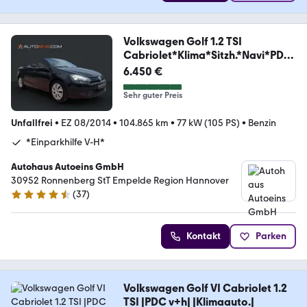
Volkswagen Golf 1.2 TSI
Cabriolet*Klima*Sitzh.*Navi*PDC
*
6.450 €
Sehr guter Preis
Unfallfrei
•
EZ 08/2014
•
104.865 km
•
77 kW (105 PS)
•
Benzin
*Einparkhilfe V-H*
Autohaus Autoeins GmbH
30952 Ronnenberg StT Empelde Region Hannover
(
37
)
4.7 Sterne
Kontakt
Parken
Volkswagen Golf VI Cabriolet 1.2
TSI |PDC v+h| |Klimaauto.|