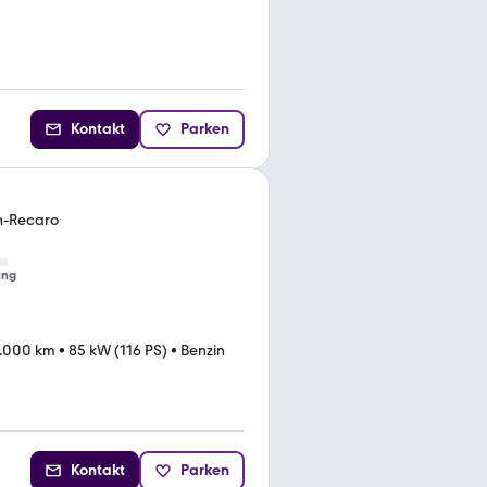
Kontakt
Parken
h-Recaro
ung
.000 km
•
85 kW (116 PS)
•
Benzin
Kontakt
Parken