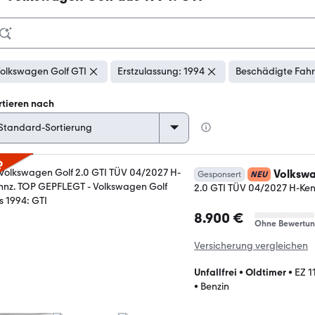
olkswagen Golf GTI
Erstzulassung: 1994
Beschädigte Fahr
rtieren nach
p
Volkswa
Gesponsert
NEU
2.0 GTI TÜV 04/2027 H-Ke
8.900 €
Ohne Bewertu
Versicherung vergleichen
Unfallfrei
•
Oldtimer
•
EZ 1
•
Benzin