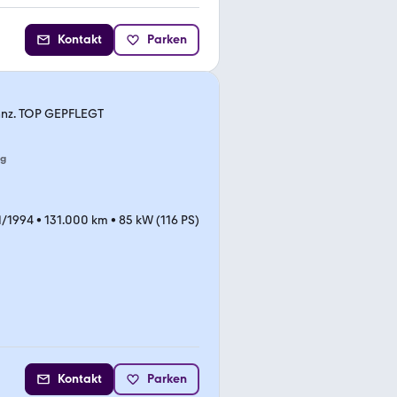
Kontakt
Parken
nnz. TOP GEPFLEGT
ng
1/1994
•
131.000 km
•
85 kW (116 PS)
Kontakt
Parken