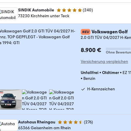
SINDIK Automobile
(
240
)
4.8 Sterne
73230 Kirchheim unter Teck
Volkswagen Golf
NEU
2.0 GTI TÜV 04/2027 H-Ke
8.900 €
Ohne Bewertu
Versicherung vergleichen
Unfallfrei
•
Oldtimer
•
EZ 1
•
Benzin
H-Kennzeichen
Autohaus Rheingau
(
276
)
4.6 Sterne
65366 Geisenheim am Rhein