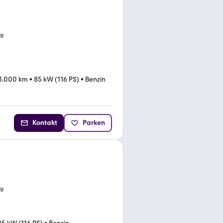
ng
3.000 km
•
85 kW (116 PS)
•
Benzin
Kontakt
Parken
ng