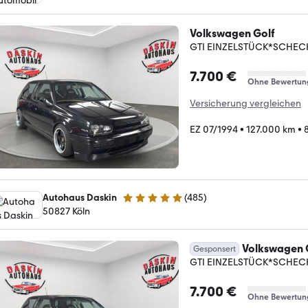
Volkswagen Golf
GTI EINZELSTÜCK*SCHEC
7.700 €
Ohne Bewertun
Versicherung vergleichen
EZ 07/1994
•
127.000 km
•
Autohaus Daskin
(
485
)
4.9 Sterne
50827 Köln
Volkswagen 
Gesponsert
GTI EINZELSTÜCK*SCHEC
7.700 €
Ohne Bewertun