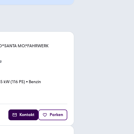
RO*SANTA MO.*FAHRWERK
g
5 kW (116 PS)
•
Benzin
Kontakt
Parken