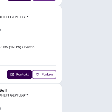
KHEFT GEPFLEGT*
g
85 kW (116 PS)
•
Benzin
Kontakt
Parken
Golf
KHEFT GEPFLEGT*
g