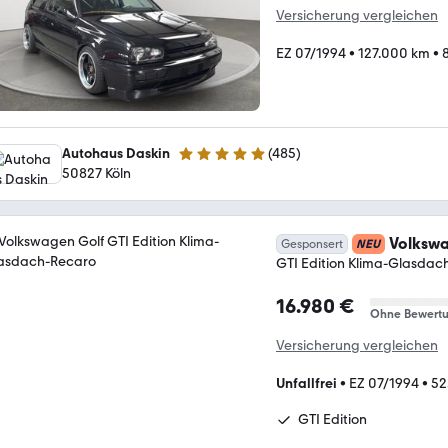
Versicherung vergleichen
EZ 07/1994
•
127.000 km
•
Autohaus Daskin
(
485
)
4.9 Sterne
50827 Köln
Volkswa
Gesponsert
NEU
GTI Edition Klima-Glasdac
16.980 €
Ohne Bewert
Versicherung vergleichen
Unfallfrei
•
EZ 07/1994
•
52
GTI Edition