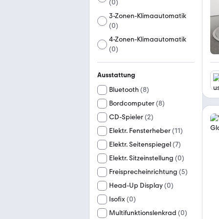
(
0
)
3-Zonen-Klimaautomatik
(
0
)
4-Zonen-Klimaautomatik
(
0
)
Ausstattung
Bluetooth
(
8
)
Bordcomputer
(
8
)
CD-Spieler
(
2
)
Elektr. Fensterheber
(
11
)
Elektr. Seitenspiegel
(
7
)
Elektr. Sitzeinstellung
(
0
)
Freisprecheinrichtung
(
5
)
Head-Up Display
(
0
)
Isofix
(
0
)
Multifunktionslenkrad
(
0
)