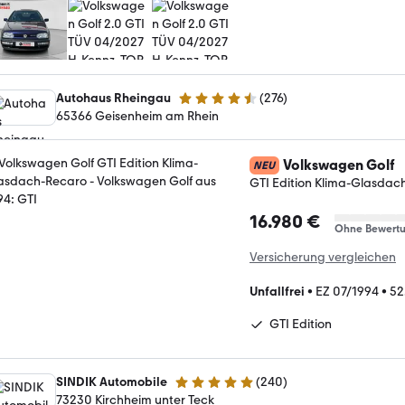
Autohaus Rheingau
(
276
)
4.6 Sterne
65366 Geisenheim am Rhein
Volkswagen Golf
NEU
GTI Edition Klima-Glasdac
16.980 €
Ohne Bewert
Versicherung vergleichen
Unfallfrei
•
EZ 07/1994
•
52
GTI Edition
SINDIK Automobile
(
240
)
4.8 Sterne
73230 Kirchheim unter Teck