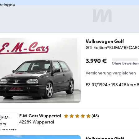
Volkswagen Golf
GTI Edition*KLIMA*RECA
3.990 €
Ohne Bewertun
Versicherung vergleichen
EZ 07/1994
•
193.428 km
•
8
E.M-Cars Wuppertal
(
46
)
4.9 Sterne
42289 Wuppertal
Volkswagen Golf