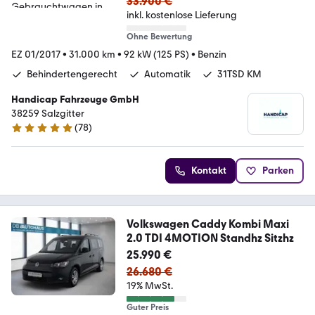
33.900 €
inkl. kostenlose Lieferung
Ohne Bewertung
EZ 01/2017
•
31.000 km
•
92 kW (125 PS)
•
Benzin
Behindertengerecht
Automatik
31TSD KM
Handicap Fahrzeuge GmbH
38259 Salzgitter
(
78
)
5 Sterne
Kontakt
Parken
Volkswagen Caddy Kombi Maxi
2.0 TDI 4MOTION Standhz Sitzhz
25.990 €
26.680 €
19% MwSt.
Guter Preis