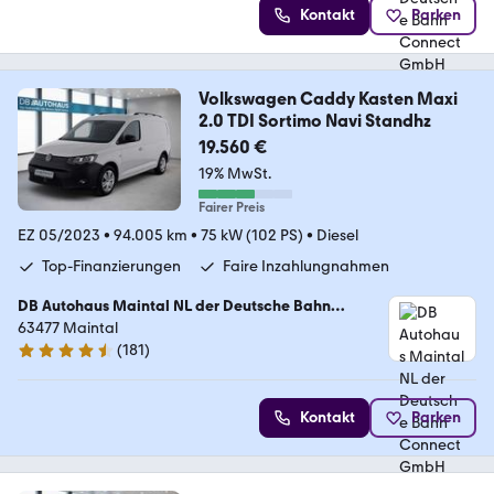
Kontakt
Parken
Volkswagen Caddy Kasten Maxi
2.0 TDI Sortimo Navi Standhz
19.560 €
19% MwSt.
Fairer Preis
EZ 05/2023
•
94.005 km
•
75 kW (102 PS)
•
Diesel
Top-Finanzierungen
Faire Inzahlungnahmen
DB Autohaus Maintal NL der Deutsche Bahn
Connect GmbH
63477 Maintal
(
181
)
4.4 Sterne
Kontakt
Parken