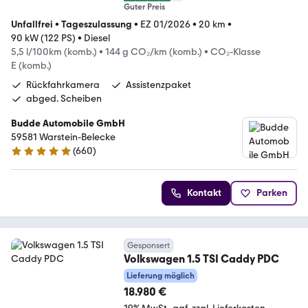
Guter Preis
Unfallfrei
•
Tageszulassung
•
EZ 01/2026
•
20 km
•
90 kW (122 PS)
•
Diesel
5,5 l/100km (komb.)
•
144 g CO₂/km (komb.)
•
CO₂-Klasse
E (komb.)
Rückfahrkamera
Assistenzpaket
abged. Scheiben
Budde Automobile GmbH
59581 Warstein-Belecke
(
660
)
4.8 Sterne
Kontakt
Parken
Gesponsert
Volkswagen 1.5 TSI Caddy PDC
Lieferung möglich
18.980 €