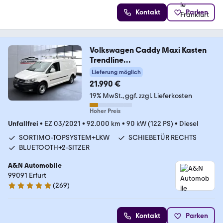
Kontakt
Parken
Volkswagen Caddy Maxi Kasten
Trendline
4Motion+KLIMA+AHK+1H
Lieferung möglich
21.990 €
19% MwSt.
ggf. zzgl. Lieferkosten
Hoher Preis
Unfallfrei
•
EZ 03/2021
•
92.000 km
•
90 kW (122 PS)
•
Diesel
SORTIMO-TOPSYSTEM+LKW
SCHIEBETÜR RECHTS
BLUETOOTH+2-SITZER
A&N Automobile
99091 Erfurt
(
269
)
4.9 Sterne
Kontakt
Parken