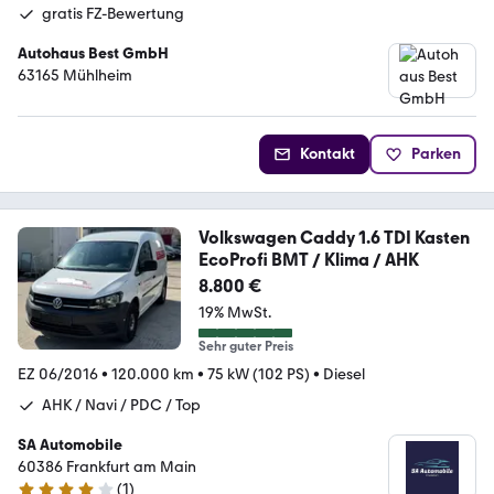
gratis FZ-Bewertung
Autohaus Best GmbH
63165 Mühlheim
Kontakt
Parken
Volkswagen Caddy 1.6 TDI Kasten
EcoProfi BMT / Klima / AHK
8.800 €
19% MwSt.
Sehr guter Preis
EZ 06/2016
•
120.000 km
•
75 kW (102 PS)
•
Diesel
AHK / Navi / PDC / Top
SA Automobile
60386 Frankfurt am Main
(
1
)