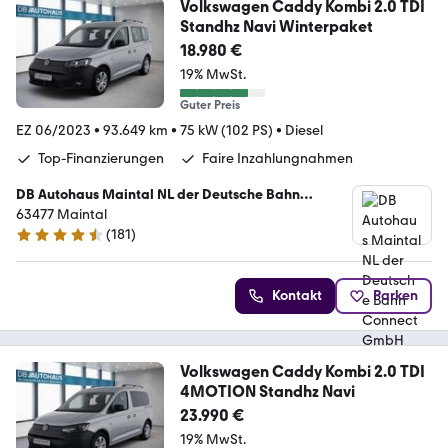
Volkswagen Caddy Kombi 2.0 TDI
Standhz Navi Winterpaket
18.980 €
19% MwSt.
Guter Preis
EZ 06/2023
•
93.649 km
•
75 kW (102 PS)
•
Diesel
Top-Finanzierungen
Faire Inzahlungnahmen
DB Autohaus Maintal NL der Deutsche Bahn
Connect GmbH
63477 Maintal
(
181
)
4.4 Sterne
Kontakt
Parken
Volkswagen Caddy Kombi 2.0 TDI
4MOTION Standhz Navi
23.990 €
19% MwSt.