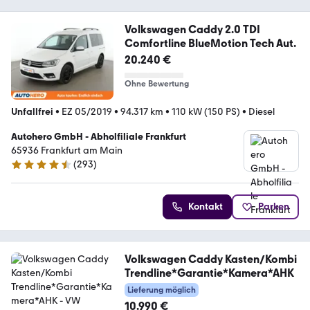
Volkswagen Caddy 2.0 TDI
Comfortline BlueMotion Tech Aut.
20.240 €
Ohne Bewertung
Unfallfrei
•
EZ 05/2019
•
94.317 km
•
110 kW (150 PS)
•
Diesel
Autohero GmbH - Abholfiliale Frankfurt
65936 Frankfurt am Main
(
293
)
4.6 Sterne
Kontakt
Parken
Volkswagen Caddy Kasten/Kombi
Trendline*Garantie*Kamera*AHK
Lieferung möglich
10.990 €