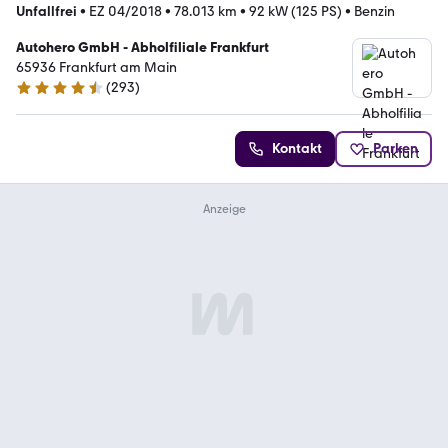
Unfallfrei
•
EZ 04/2018
•
78.013 km
•
92 kW (125 PS)
•
Benzin
Autohero GmbH - Abholfiliale Frankfurt
65936 Frankfurt am Main
(
293
)
4.6 Sterne
Kontakt
Parken