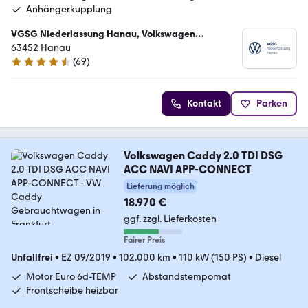
Anhängerkupplung
VGSG Niederlassung Hanau, Volkswagen
Gebrauchtfahrzeughandels und Service GmbH
63452 Hanau
(
69
)
4.3 Sterne
Kontakt
Parken
Volkswagen Caddy 2.0 TDI DSG
ACC NAVI APP-CONNECT
Lieferung möglich
18.970 €
ggf. zzgl. Lieferkosten
Fairer Preis
Unfallfrei
•
EZ 09/2019
•
102.000 km
•
110 kW (150 PS)
•
Diesel
Motor Euro 6d-TEMP
Abstandstempomat
Frontscheibe heizbar