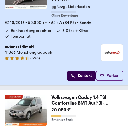
ggf. zzgl. Lieferkosten
Ohne Bewertung
EZ 10/2016
•
50.000 km
•
62 kW (84 PS)
•
Benzin
Behindertengerechter
6-Sitze + Klima
Tempomat
autonext GmbH
41066 Mönchengladbach
(
398
)
4.7 Sterne
Kontakt
Parken
Volkswagen Caddy 1.4 TSI
Comfortline BMT Aut.*BI-
XENON*PDC*
20.080 €
Erhöhter Preis