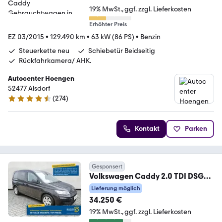
19% MwSt.
ggf. zzgl. Lieferkosten
Erhöhter Preis
EZ 03/2015
•
129.490 km
•
63 kW (86 PS)
•
Benzin
Steuerkette neu
Schiebetür Beidseitig
Rückfahrkamera/ AHK.
Autocenter Hoengen
52477 Alsdorf
(
274
)
4.5 Sterne
Kontakt
Parken
Gesponsert
Volkswagen Caddy 2.0 TDI DSG
Family AppConnect / Rückfahrk.
Lieferung möglich
34.250 €
19% MwSt.
ggf. zzgl. Lieferkosten