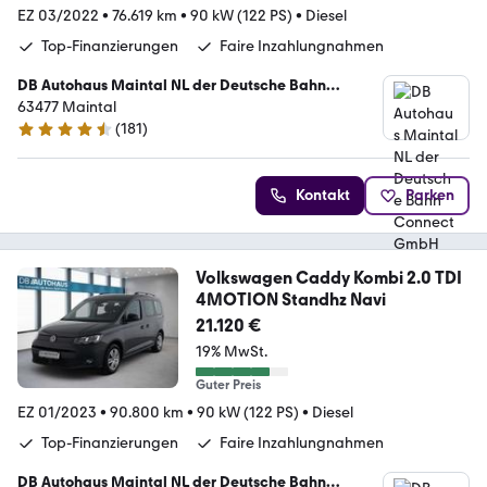
EZ 03/2022
•
76.619 km
•
90 kW (122 PS)
•
Diesel
Top-Finanzierungen
Faire Inzahlungnahmen
DB Autohaus Maintal NL der Deutsche Bahn
Connect GmbH
63477 Maintal
(
181
)
4.4 Sterne
Kontakt
Parken
Volkswagen Caddy Kombi 2.0 TDI
4MOTION Standhz Navi
21.120 €
19% MwSt.
Guter Preis
EZ 01/2023
•
90.800 km
•
90 kW (122 PS)
•
Diesel
Top-Finanzierungen
Faire Inzahlungnahmen
DB Autohaus Maintal NL der Deutsche Bahn