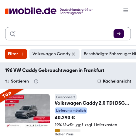
Filter
Volkswagen Caddy
Beschädigte Fahrzeuge: N
196 VW Caddy Gebrauchtwagen in Frankfurt
Sortieren
Kachelansicht
Top
Gesponsert
Volkswagen Caddy 2.0 TDI DSG
LIFE
Lieferung möglich
LED+NAVI+GRA+SHZ+PDC+AHK
40.290 €
19% MwSt.
ggf. zzgl. Lieferkosten
Hoher Preis