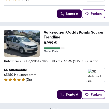
4 Sterne
Kontakt
Parken
Volkswagen Caddy Kombi Soccer
Trendline
8.999 €
Guter Preis
Unfallfrei
•
EZ 06/2014
•
145.000 km
•
77 kW (105 PS)
•
Benzin
SK Automobile
63150 Heusenstamm
(
36
)
4.8 Sterne
Kontakt
Parken