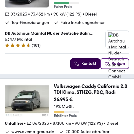
Fairer Preis
EZ 03/2023
•
73.452 km
•
90 kW (122 PS)
•
Diesel
Top-Finanzierungen
Faire Inzahlungnahmen
DB Autohaus Maintal NL der Deutsche Bahn
Connect GmbH
63477 Maintal
(
181
)
4.4 Sterne
Kontakt
Parken
Volkswagen Caddy California 2.0
TDI Klima, STHZG, PDC, Radi
26.995 €
19% MwSt.
Erhöhter Preis
Unfallfrei
•
EZ 06/2023
•
87.100 km
•
90 kW (122 PS)
•
Diesel
www.avemo-group.de
20.000 Autos abrufbar