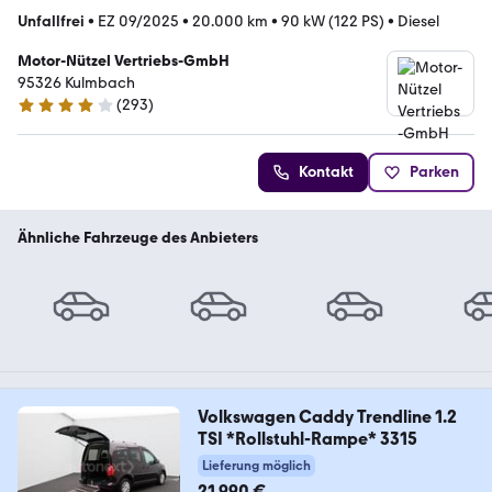
Unfallfrei
•
EZ 09/2025
•
20.000 km
•
90 kW (122 PS)
•
Diesel
Motor-Nützel Vertriebs-GmbH
95326 Kulmbach
(
293
)
4.2 Sterne
Kontakt
Parken
Ähnliche Fahrzeuge des Anbieters
Volkswagen Caddy Trendline 1.2
TSI *Rollstuhl-Rampe* 3315
Lieferung möglich
21.990 €