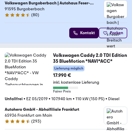
Volkswagen Burgoberbach | Autohaus Feser-
Breitschwert GmbH
91595 Burgoberbach
(
80
)
4.7 Sterne
Kontakt
Parken
Volkswagen Caddy 2.0 TDI Edition
35 BlueMotion *NAVI*ACC*
Lieferung möglich
17.990 €
inkl. kostenlose Lieferung
Fairer Preis
Unfallfrei
•
EZ 05/2019
•
107.940 km
•
110 kW (150 PS)
•
Diesel
Autohero GmbH - Abholfiliale Frankfurt
65936 Frankfurt am Main
(
293
)
4.6 Sterne