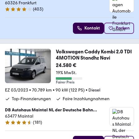
60326 Frankfurt
(
403
)
4.2 Sterne
Kontakt
Parken
Volkswagen Caddy Kombi 2.0 TDI
4MOTION Standhz Navi
24.580 €
19% MwSt.
Fairer Preis
EZ 03/2023
•
70.789 km
•
90 kW (122 PS)
•
Diesel
Top-Finanzierungen
Faire Inzahlungnahmen
DB Autohaus Maintal NL der Deutsche Bahn
Connect GmbH
63477 Maintal
(
181
)
4.4 Sterne