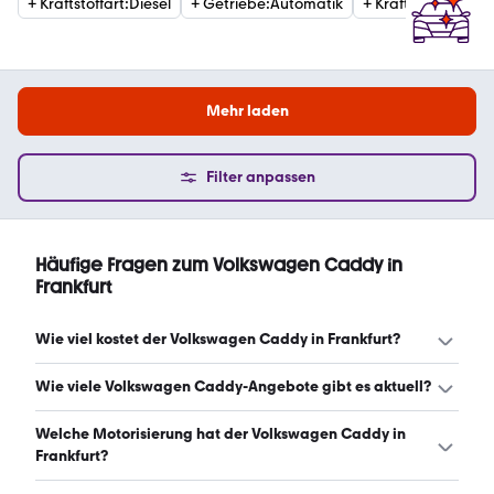
+
Kraftstoffart
:
Diesel
+
Getriebe
:
Automatik
+
Kraftstoffart
:
Ben
Mehr laden
Filter anpassen
Häufige Fragen zum Volkswagen Caddy in
Frankfurt
Wie viel kostet der Volkswagen Caddy in Frankfurt?
Ein guter Preis für einen Volkswagen Caddy in Frankfurt
Wie viele Volkswagen Caddy-Angebote gibt es aktuell?
liegt zwischen 14.987 € und 34.737 €. Leasingangebote
starten ab 276 € monatlich. (Stand: 7.8.2026)
Es gibt insgesamt 196 Volkswagen Caddy bei mobile.de,
Welche Motorisierung hat der Volkswagen Caddy in
davon 176 Gebraucht- und 20 Neuwagen. (Stand:
Frankfurt?
7.8.2026)