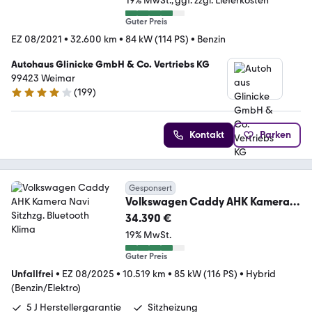
19% MwSt.
ggf. zzgl. Lieferkosten
Guter Preis
EZ 08/2021
•
32.600 km
•
84 kW (114 PS)
•
Benzin
Autohaus Glinicke GmbH & Co. Vertriebs KG
99423 Weimar
(
199
)
4.2 Sterne
Kontakt
Parken
Gesponsert
Volkswagen Caddy AHK Kamera
Navi Sitzhzg. Bluetooth Klima
34.390 €
19% MwSt.
Guter Preis
Unfallfrei
•
EZ 08/2025
•
10.519 km
•
85 kW (116 PS)
•
Hybrid
(Benzin/Elektro)
5 J Herstellergarantie
Sitzheizung