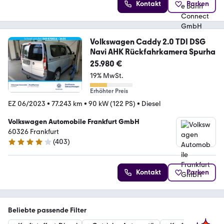
Kontakt
Parken
Volkswagen Caddy 2.0 TDI DSG
Navi AHK Rückfahrkamera Spurha
25.980 €
19% MwSt.
Erhöhter Preis
EZ 06/2023
•
77.243 km
•
90 kW (122 PS)
•
Diesel
Volkswagen Automobile Frankfurt GmbH
60326 Frankfurt
(
403
)
4.2 Sterne
Kontakt
Parken
Beliebte passende Filter