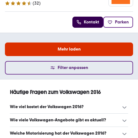
(
32
)
4.7 Sterne
Kontakt
Parken
Mehr laden
Filter anpassen
Häufige Fragen zum Volkswagen 2016
Wie viel kostet der Volkswagen 2016?
Ein guter Preis für einen Volkswagen 2016 liegt zwischen
Wie viele Volkswagen-Angebote gibt es aktuell?
9.528 € und 16.304 €. (Stand: 8.8.2026)
Es gibt insgesamt 6.563 Volkswagen bei mobile.de, davon
Welche Motorisierung hat der Volkswagen 2016?