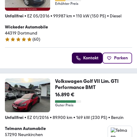
Erhöhter Preis
Unfallfrei
•
EZ 05/2016
•
99.987 km
•
110 kW (150 PS)
•
Diesel
Wickeder Automobile
44319 Dortmund
(
60
)
4.9 Sterne
Kontakt
Parken
Volkswagen Golf VII Lim. GTI
Performance BMT
16.890 €
Guter Preis
Unfallfrei
•
EZ 01/2016
•
89.900 km
•
169 kW (230 PS)
•
Benzin
Telmann Automobile
57290 Neunkirchen