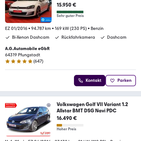
2.Hand*Unfallfrei*RFK
15.950 €
Sehr guter Preis
EZ 01/2016
•
94.787 km
•
169 kW (230 PS)
•
Benzin
Bi-Xenon Dashcam
Rückfahrkamera
Dashcam
A.G.Automobile eGbR
64319 Pfungstadt
(
647
)
4.9 Sterne
Kontakt
Parken
Volkswagen Golf VII Variant 1.2
Allstar BMT DSG Navi PDC
16.490 €
Hoher Preis