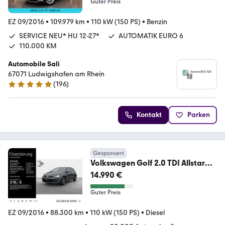
Guter Preis
EZ 09/2016
•
109.979 km
•
110 kW (150 PS)
•
Benzin
SERVICE NEU* HU 12-27*
AUTOMATIK EURO 6
110.000 KM
Automobile Sali
67071 Ludwigshafen am Rhein
(
196
)
5 Sterne
Kontakt
Parken
Gesponsert
Volkswagen Golf 2.0 TDI Allstar
*SHZ*PDC*Bi-XENON*Winterpak
14.990 €
Guter Preis
EZ 09/2016
•
88.300 km
•
110 kW (150 PS)
•
Diesel