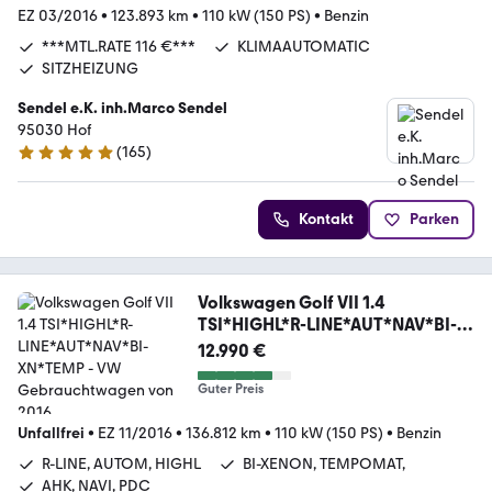
EZ 03/2016
•
123.893 km
•
110 kW (150 PS)
•
Benzin
***MTL.RATE 116 €***
KLIMAAUTOMATIC
SITZHEIZUNG
Sendel e.K. inh.Marco Sendel
95030 Hof
(
165
)
4.8 Sterne
Kontakt
Parken
Volkswagen Golf VII 1.4
TSI*HIGHL*R-LINE*AUT*NAV*BI-
XN*TEMP
12.990 €
Guter Preis
Unfallfrei
•
EZ 11/2016
•
136.812 km
•
110 kW (150 PS)
•
Benzin
R-LINE, AUTOM, HIGHL
BI-XENON, TEMPOMAT,
AHK, NAVI, PDC