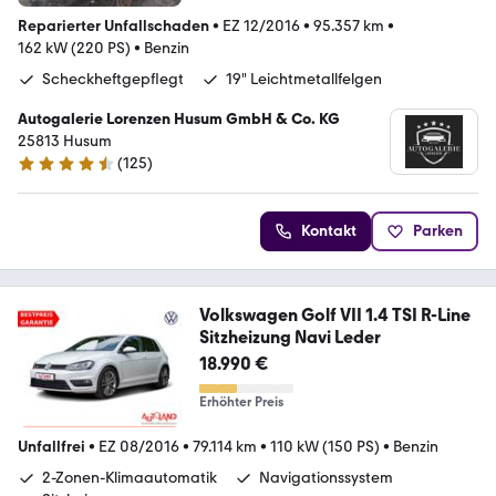
Reparierter Unfallschaden
•
EZ 12/2016
•
95.357 km
•
162 kW (220 PS)
•
Benzin
Scheckheftgepflegt
19" Leichtmetallfelgen
Autogalerie Lorenzen Husum GmbH & Co. KG
25813 Husum
(
125
)
4.3 Sterne
Kontakt
Parken
Volkswagen Golf VII 1.4 TSI R-Line
Sitzheizung Navi Leder
18.990 €
Erhöhter Preis
Unfallfrei
•
EZ 08/2016
•
79.114 km
•
110 kW (150 PS)
•
Benzin
2-Zonen-Klimaautomatik
Navigationssystem