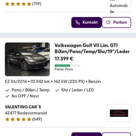
(
119
)
5 Sterne
Kontakt
Parken
Volkswagen Golf VII Lim. GTI
BiXen/Pano/Temp/Shz/19"/Leder
17.399 €
Fairer Preis
EZ 06/2016
•
92.942 km
•
162 kW (220 PS)
•
Benzin
Pano / BiXen / Temp
Shz / Leder / LED
No OPF / Navi
VALENTINO CAR´S
42477 Radevormwald
(
649
)
4.9 Sterne