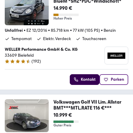
BlueM *SHZ*PDC*Windschott*
14.990 €
Hoher Preis
Unfallfrei
•
EZ 12/2016
•
85.718 km
•
77 kW (105 PS)
•
Benzin
Tempomat
Elektr. Verdeck
Touchscreen
WELLER Performance GmbH & Co. KG
33609 Bielefeld
(
192
)
4.4 Sterne
Kontakt
Parken
Volkswagen Golf VII Lim. Allstar
BMT***MTL.RATE 116 €***
10.999 €
Guter Preis