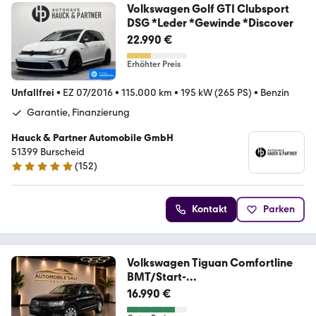
Volkswagen Golf GTI Clubsport
DSG *Leder *Gewinde *Discover
22.990 €
Erhöhter Preis
Unfallfrei
•
EZ 07/2016
•
115.000 km
•
195 kW (265 PS)
•
Benzin
Garantie, Finanzierung
Hauck & Partner Automobile GmbH
51399 Burscheid
(
152
)
5 Sterne
Kontakt
Parken
Volkswagen Tiguan Comfortline
BMT/Start-
Stopp*AUTOMATIK*EU6
16.990 €