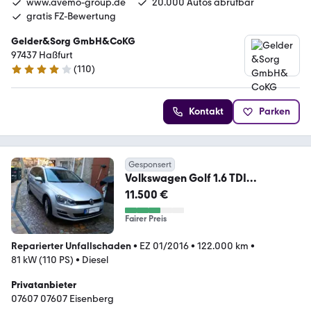
www.avemo-group.de
20.000 Autos abrufbar
gratis FZ-Bewertung
Gelder&Sorg GmbH&CoKG
97437 Haßfurt
(
110
)
3.8 Sterne
Kontakt
Parken
Gesponsert
Volkswagen Golf 1.6 TDI
BlueMotion Comfortline Variant ...
11.500 €
Fairer Preis
Reparierter Unfallschaden
•
EZ 01/2016
•
122.000 km
•
81 kW (110 PS)
•
Diesel
Privatanbieter
07607 07607 Eisenberg