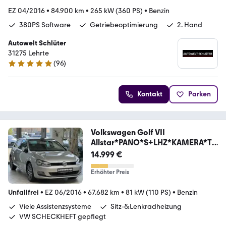
EZ 04/2016
•
84.900 km
•
265 kW (360 PS)
•
Benzin
380PS Software
Getriebeoptimierung
2. Hand
Autowelt Schlüter
31275 Lehrte
(
96
)
4.9 Sterne
Kontakt
Parken
Volkswagen Golf VII
Allstar*PANO*S+LHZ*KAMERA*T
W*ALWETTER*
14.999 €
Erhöhter Preis
Unfallfrei
•
EZ 06/2016
•
67.682 km
•
81 kW (110 PS)
•
Benzin
Viele Assistenzsysteme
Sitz-&Lenkradheizung
VW SCHECKHEFT gepflegt