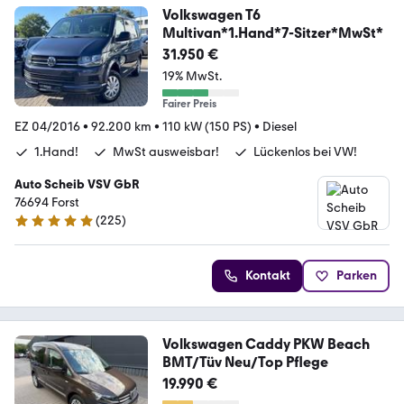
Volkswagen T6
Multivan*1.Hand*7-Sitzer*MwSt*
31.950 €
19% MwSt.
Fairer Preis
EZ 04/2016
•
92.200 km
•
110 kW (150 PS)
•
Diesel
1.Hand!
MwSt ausweisbar!
Lückenlos bei VW!
Auto Scheib VSV GbR
76694 Forst
(
225
)
5 Sterne
Kontakt
Parken
Volkswagen Caddy PKW Beach
BMT/Tüv Neu/Top Pflege
19.990 €