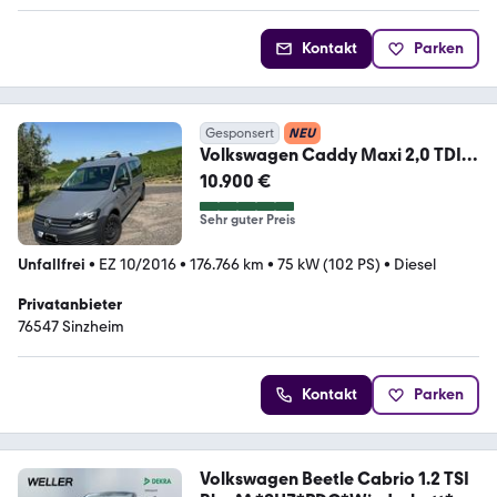
Kontakt
Parken
Gesponsert
NEU
Volkswagen Caddy Maxi 2,0 TDI
EcoProfi Schaltgetriebe
10.900 €
Sehr guter Preis
Unfallfrei
•
EZ 10/2016
•
176.766 km
•
75 kW (102 PS)
•
Diesel
Privatanbieter
76547 Sinzheim
Kontakt
Parken
Volkswagen Beetle Cabrio 1.2 TSI