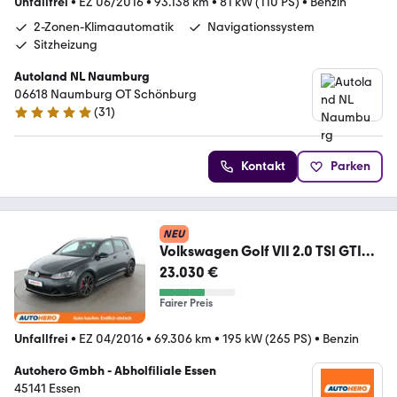
Unfallfrei
•
EZ 06/2016
•
93.138 km
•
81 kW (110 PS)
•
Benzin
2-Zonen-Klimaautomatik
Navigationssystem
Sitzheizung
Autoland NL Naumburg
06618 Naumburg OT Schönburg
(
31
)
5 Sterne
Kontakt
Parken
NEU
Volkswagen Golf VII 2.0 TSI GTI
Clubsport BMT Aut.*NAVI*
23.030 €
Fairer Preis
Unfallfrei
•
EZ 04/2016
•
69.306 km
•
195 kW (265 PS)
•
Benzin
Autohero Gmbh - Abholfiliale Essen
45141 Essen