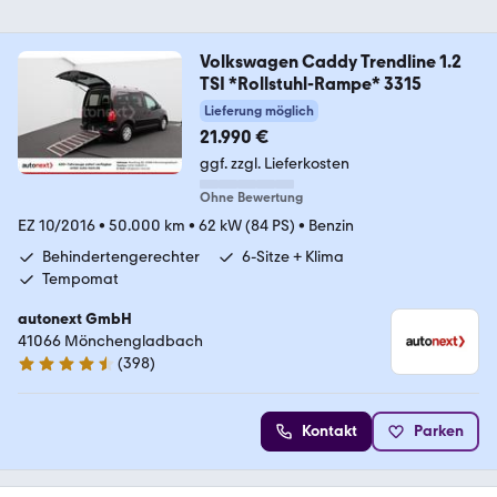
Volkswagen Caddy Trendline 1.2
TSI *Rollstuhl-Rampe* 3315
Lieferung möglich
21.990 €
ggf. zzgl. Lieferkosten
Ohne Bewertung
EZ 10/2016
•
50.000 km
•
62 kW (84 PS)
•
Benzin
Behindertengerechter
6-Sitze + Klima
Tempomat
autonext GmbH
41066 Mönchengladbach
(
398
)
4.7 Sterne
Kontakt
Parken