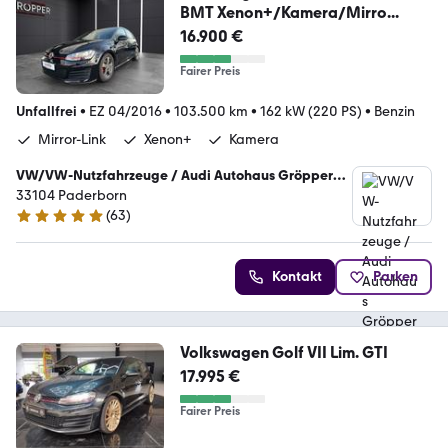
BMT Xenon+/Kamera/Mirro...
16.900 €
Fairer Preis
Unfallfrei
•
EZ 04/2016
•
103.500 km
•
162 kW (220 PS)
•
Benzin
Mirror-Link
Xenon+
Kamera
VW/VW-Nutzfahrzeuge / Audi Autohaus Gröpper
GmbH
33104 Paderborn
(
63
)
5 Sterne
Kontakt
Parken
Volkswagen Golf VII Lim. GTI
17.995 €
Fairer Preis