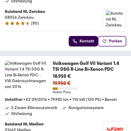
Sitzheizung
Autoland NL Zwickau
08056 Zwickau
(
80
)
4.6 Sterne
Kontakt
Parken
Volkswagen Golf VII Variant 1.4
TSI DSG R-Line Bi-Xenon PDC
18.950 €
19.950 €
Hoher Preis
Unfallfrei
•
EZ 09/2016
•
79.985 km
•
110 kW (150 PS)
•
Benzin
2-Zonen-Klimaautomatik
Navigationssystem
Sitzheizung
Autoland NL Meißen
01662 Meißen