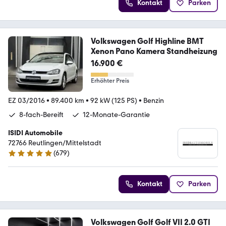
Kontakt
Parken
Volkswagen Golf Highline BMT
Xenon Pano Kamera Standheizung
16.900 €
Erhöhter Preis
EZ 03/2016
•
89.400 km
•
92 kW (125 PS)
•
Benzin
8-fach-Bereift
12-Monate-Garantie
ISIDI Automobile
72766 Reutlingen/Mittelstadt
(
679
)
4.8 Sterne
Kontakt
Parken
Volkswagen Golf Golf VII 2.0 GTI