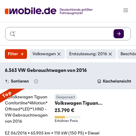
Filter
Volkswagen
Erstzulassung: 2016
Beschäd
6.563 VW Gebrauchtwagen von 2016
Sortieren
Kachelansicht
Top
Gesponsert
Volkswagen Tiguan
Comfortline*4Motion*Offroad*L
23.790 €
ED*1.HND
Erhöhter Preis
EZ 06/2016
•
65.905 km
•
110 kW (150 PS)
•
Diesel