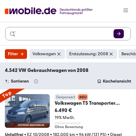
Filter
Volkswagen
Erstzulassung: 2008
Beschä
4.542 VW Gebrauchtwagen von 2008
Sortieren
Kachelansicht
Top
Gesponsert
NEU
Volkswagen T5 Transporter
Kasten lang 2.5TDI
6.490 €
AHK/TÜV12.2027
19% MwSt.
Ohne Bewertung
Unfallfrei
•
EZ 10/2008
•
182.000 km
•
96 kW (131 PS)
•
Diesel