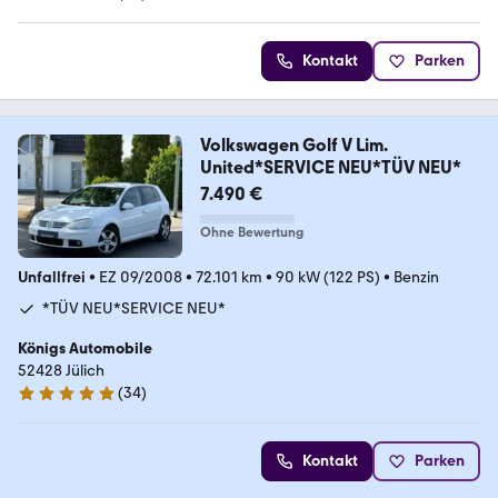
5 Sterne
Kontakt
Parken
Volkswagen Golf V Lim.
United*SERVICE NEU*TÜV NEU*
7.490 €
Ohne Bewertung
Unfallfrei
•
EZ 09/2008
•
72.101 km
•
90 kW (122 PS)
•
Benzin
*TÜV NEU*SERVICE NEU*
Königs Automobile
52428 Jülich
(
34
)
4.8 Sterne
Kontakt
Parken