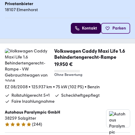
Privatanbieter
18107 Elmenhorst
Kontakt
Parken
Volkswagen Caddy Maxi Life 1.6
Behindertengerecht-Rampe
19.950 €
Ohne Bewertung
EZ 08/2008
•
125.937 km
•
75 kW (102 PS)
•
Benzin
Rollstuhlgerecht 5+1
Scheckheftgepflegt
Faire Inzahlungnahme
Autohaus Paralympic GmbH
38259 Salzgitter
(
244
)
5 Sterne