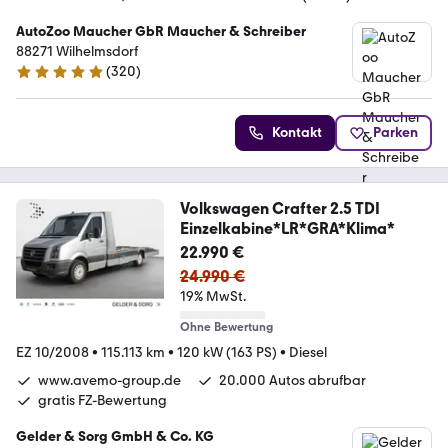
AutoZoo Maucher GbR Maucher & Schreiber
88271 Wilhelmsdorf
(
320
)
4.9 Sterne
Kontakt
Parken
Volkswagen Crafter 2.5 TDI
Einzelkabine*LR*GRA*Klima*
22.990 €
24.990 €
19% MwSt.
Ohne Bewertung
EZ 10/2008
•
115.113 km
•
120 kW (163 PS)
•
Diesel
www.avemo-group.de
20.000 Autos abrufbar
gratis FZ-Bewertung
Gelder & Sorg GmbH & Co. KG