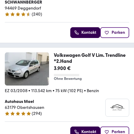
SCHWANNBERGER
94469 Deggendorf
(
240
)
4.3 Sterne
Kontakt
Parken
Volkswagen Golf V Lim. Trendline
*2.Hand
3.900 €
Ohne Bewertung
EZ 03/2008
•
113.542 km
•
75 kW (102 PS)
•
Benzin
Autohaus Mael
63179 Obertshausen
(
294
)
4.9 Sterne
Kontakt
Parken