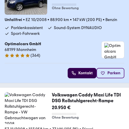
Ohne Bewertung
Unfallfrei
•
EZ 10/2008
•
88.900 km
•
147 kW (200 PS)
•
Benzin
Parklenkassistent
Sound-System DYNAUDIO
Sport-Fahrwerk
Optimalcars GmbH
68199 Mannheim
(
364
)
4.9 Sterne
Kontakt
Parken
Volkswagen Caddy Maxi Life TDI
DSG Rollstuhlgerecht-Rampe
20.950 €
Ohne Bewertung