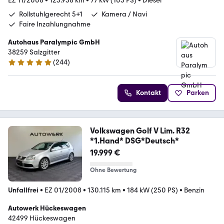
EZ 11/2008
•
123.958 km
•
77 kW (105 PS)
•
Diesel
Rollstuhlgerecht 5+1
Kamera / Navi
Faire Inzahlungnahme
Autohaus Paralympic GmbH
38259 Salzgitter
(
244
)
5 Sterne
Kontakt
Parken
Volkswagen Golf V Lim. R32
*1.Hand* DSG*Deutsch*
19.999 €
Ohne Bewertung
Unfallfrei
•
EZ 01/2008
•
130.115 km
•
184 kW (250 PS)
•
Benzin
Autowerk Hückeswagen
42499 Hückeswagen