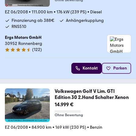
EZ 06/2008
•
111.000 km
•
176 kW (239 PS)
•
Diesel
Finanzierung ab 388€
Anhängerkupplung
RNS510
Ergs Motors GmbH
30952 Ronnenberg
(
122
)
4.6 Sterne
Kontakt
Parken
Volkswagen Golf V Lim. GTI
Edition 30 2.Hand Schalter Xenon
14.999 €
Ohne Bewertung
EZ 06/2008
•
84.900 km
•
169 kW (230 PS)
•
Benzin