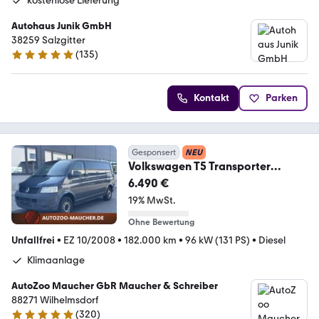
kostenlose Lieferung
Autohaus Junik GmbH
38259 Salzgitter
(
135
)
4.9 Sterne
Kontakt
Parken
Gesponsert
NEU
Volkswagen T5 Transporter
Kasten lang 2.5TDI
6.490 €
AHK/TÜV12.2027
19% MwSt.
Ohne Bewertung
Unfallfrei
•
EZ 10/2008
•
182.000 km
•
96 kW (131 PS)
•
Diesel
Klimaanlage
AutoZoo Maucher GbR Maucher & Schreiber
88271 Wilhelmsdorf
(
320
)