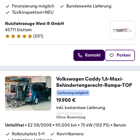
Finanzierung möglich
Bundesweite Lieferung
Tüv&Inspektion=NEU
Nutzfahrzeuge West ® GmbH
45711 Datteln
(
201
)
4.9 Sterne
Kontakt
Parken
Volkswagen Caddy 1,6-Maxi-
Behindertengerecht-Rampe-TOP
Lieferung möglich
19.900 €
inkl. kostenlose Lieferung
Ohne Bewertung
Unfallfrei
•
EZ 08/2008
•
90.000 km
•
75 kW (102 PS)
•
Benzin
Rollstuhplatz 5+1
Navi+Kamera