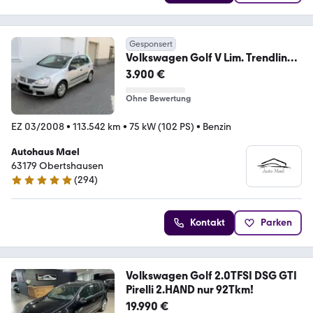
Gesponsert
Volkswagen Golf V Lim. Trendline
*2.Hand
3.900 €
Ohne Bewertung
EZ 03/2008
•
113.542 km
•
75 kW (102 PS)
•
Benzin
Autohaus Mael
63179 Obertshausen
(
294
)
4.9 Sterne
Kontakt
Parken
Volkswagen Golf 2.0TFSI DSG GTI
Pirelli 2.HAND nur 92Tkm!
19.990 €