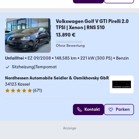
Volkswagen Golf V GTI Pirelli 2.0
TFSI | Xenon | RNS 510
13.890 €
Ohne Bewertung
Unfallfrei
•
EZ 09/2008
•
148.585 km
•
221 kW (300 PS)
•
Benzin
Sitzheizung|Tempomat
Nordhessen Automobile Seidler & Osmikhovsky GbR
34123 Kassel
(
671
)
4.9 Sterne
Kontakt
Parken