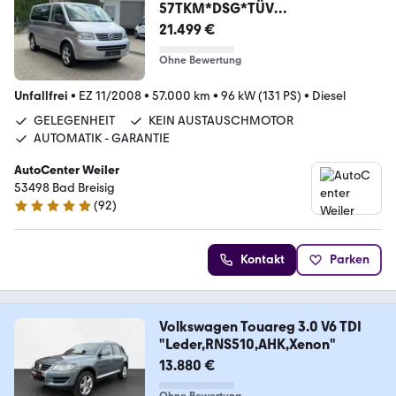
57TKM*DSG*TÜV
NEU*UNFALLFREI*
21.499 €
Ohne Bewertung
Unfallfrei
•
EZ 11/2008
•
57.000 km
•
96 kW (131 PS)
•
Diesel
GELEGENHEIT
KEIN AUSTAUSCHMOTOR
AUTOMATIK - GARANTIE
AutoCenter Weiler
53498 Bad Breisig
(
92
)
4.9 Sterne
Kontakt
Parken
Volkswagen Touareg 3.0 V6 TDI
"Leder,RNS510,AHK,Xenon"
13.880 €
Ohne Bewertung