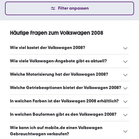
Filter anpassen
Häufige Fragen zum Volkswagen 2008
Wie viel kostet der Volkswagen 2008?
Ein guter Preis für einen Volkswagen 2008 liegt zwischen
Wie viele Volkswagen-Angebote gibt es aktuell?
2.331 € und 5.663 €. (Stand: 6.8.2026)
Es gibt insgesamt 4.542 Volkswagen bei mobile.de, davon
Welche Motorisierung hat der Volkswagen 2008?
4.543 Gebraucht- und 0 Neuwagen. (Stand: 6.8.2026)
Der Volkswagen 2008 hat Leistungen zwischen 61 und
Welche Getriebeoptionen bietet der Volkswagen 2008?
224 PS. (Stand: 6.8.2026)
Der Volkswagen 2008 ist mit manuellem, automatischem
In welchen Farben ist der Volkswagen 2008 erhältlich?
und halbautomatischem Getriebe erhältlich. (Stand:
6.8.2026)
Den Volkswagen 2008 gibt es in folgenden Farben:
In welchen Bauformen gibt es den Volkswagen 2008?
schwarz, silber, grau, blau, weiß, rot, braun, orange, grün,
gelb, beige, gold und lila. Die häufigste Farbe ist schwarz.
Den Volkswagen 2008 gibt es in folgenden Bauformen:
Wie kann ich auf mobile.de einen Volkswagen
(Stand: 6.8.2026)
Limousine, Van, Kleinwagen, Kombi, SUV, Cabrio und
Gebrauchtwagen verkaufen?
Sportwagen/Coupé. (Stand: 6.8.2026)