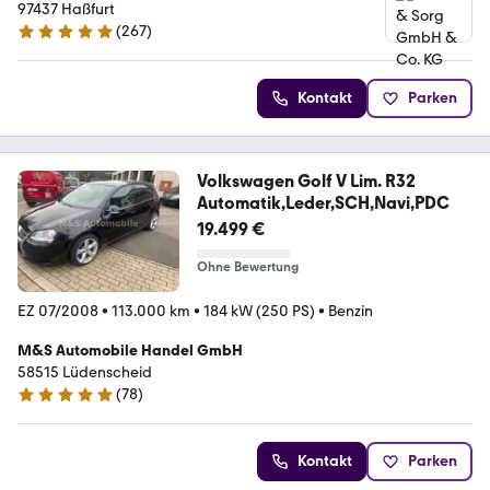
97437 Haßfurt
(
267
)
4.9 Sterne
Kontakt
Parken
Volkswagen Golf V Lim. R32
Automatik,Leder,SCH,Navi,PDC
19.499 €
Ohne Bewertung
EZ 07/2008
•
113.000 km
•
184 kW (250 PS)
•
Benzin
M&S Automobile Handel GmbH
58515 Lüdenscheid
(
78
)
4.9 Sterne
Kontakt
Parken