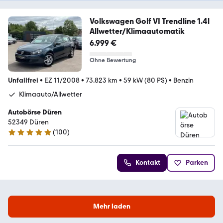
Volkswagen Golf VI Trendline 1.4l
Allwetter/Klimaautomatik
6.999 €
Ohne Bewertung
Unfallfrei
•
EZ 11/2008
•
73.823 km
•
59 kW (80 PS)
•
Benzin
Klimaauto/Allwetter
Autobörse Düren
52349 Düren
(
100
)
5 Sterne
Kontakt
Parken
Mehr laden