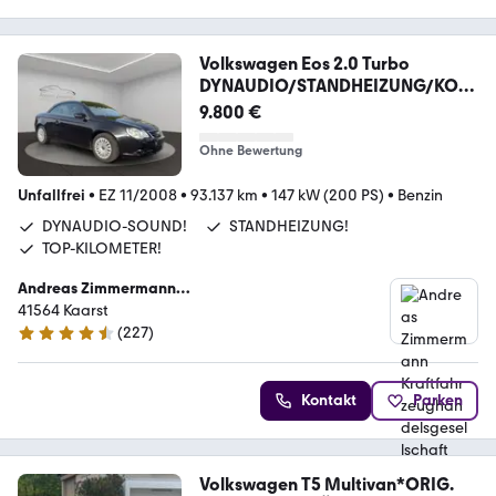
Volkswagen Eos 2.0 Turbo
DYNAUDIO/STANDHEIZUNG/KOM
FORT!
9.800 €
Ohne Bewertung
Unfallfrei
•
EZ 11/2008
•
93.137 km
•
147 kW (200 PS)
•
Benzin
DYNAUDIO-SOUND!
STANDHEIZUNG!
TOP-KILOMETER!
Andreas Zimmermann
Kraftfahrzeughandelsgesellschaft mbH
41564 Kaarst
(
227
)
4.4 Sterne
Kontakt
Parken
Volkswagen T5 Multivan*ORIG.