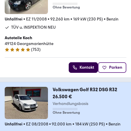
Ohne Bewertung
Unfallfrei
•
EZ 11/2008
•
92.260 km
•
169 kW (230 PS)
•
Benzin
TÜV u. INSPEKTION NEU
Autoteile Koch
49124 Georgsmarienhütte
(
753
)
4.9 Sterne
Kontakt
Parken
Volkswagen Golf R32 DSG R32
26.500 €
Verhandlungsbasis
Ohne Bewertung
Unfallfrei
•
EZ 08/2008
•
92.000 km
•
184 kW (250 PS)
•
Benzin