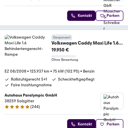
4.9 Sterne
Kontakt
Parken
Gesponsert
Volkswagen Caddy Maxi Life 1.6
Behindertengerecht-Rampe
19.950 €
Ohne Bewertung
EZ 08/2008
•
125.937 km
•
75 kW (102 PS)
•
Benzin
Rollstuhlgerecht 5+1
Scheckheftgepflegt
Faire Inzahlungnahme
Autohaus Paralympic GmbH
38259 Salzgitter
(
244
)
5 Sterne
Kontakt
Parken