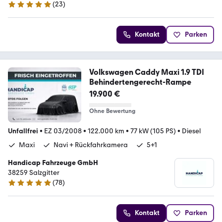
(
23
)
5 Sterne
Kontakt
Parken
Volkswagen Caddy Maxi 1.9 TDI
Behindertengerecht-Rampe
19.900 €
Ohne Bewertung
Unfallfrei
•
EZ 03/2008
•
122.000 km
•
77 kW (105 PS)
•
Diesel
Maxi
Navi + Rückfahrkamera
5+1
Handicap Fahrzeuge GmbH
38259 Salzgitter
(
78
)
5 Sterne
Kontakt
Parken