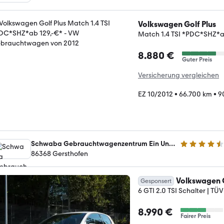
Volkswagen Golf Plus
Match 1.4 TSI *PDC*SHZ*a
8.880 €
Guter Preis
Versicherung vergleichen
EZ 10/2012
•
66.700 km
•
9
Schwaba Gebrauchtwagenzentrum Ein Unternehmen der Schwaba GmbH
4.5 Sterne
86368 Gersthofen
Volkswagen 
Gesponsert
6 GTI 2.0 TSI Schalter | TÜ
8.990 €
Fairer Preis