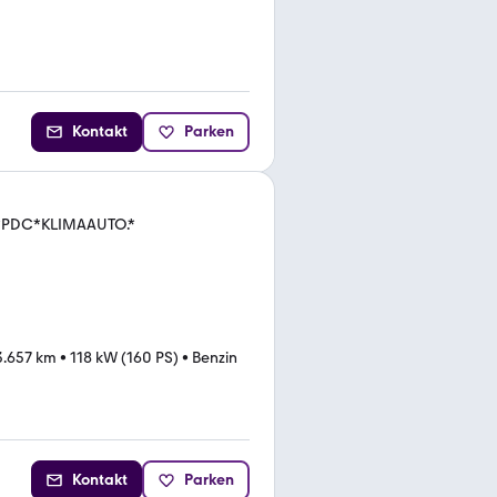
Kontakt
Parken
Z*PDC*KLIMAAUTO.*
3.657 km
•
118 kW (160 PS)
•
Benzin
Kontakt
Parken