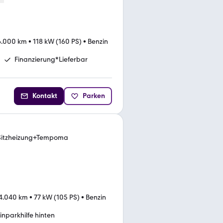
6.000 km
•
118 kW (160 PS)
•
Benzin
Finanzierung*Lieferbar
Kontakt
Parken
Sitzheizung+Tempoma
4.040 km
•
77 kW (105 PS)
•
Benzin
inparkhilfe hinten