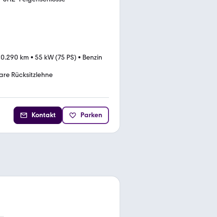
00.290 km
•
55 kW (75 PS)
•
Benzin
bare Rücksitzlehne
Kontakt
Parken