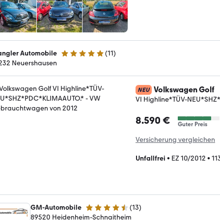
ngler Automobile
(
11
)
4.9 Sterne
232 Neuershausen
Volkswagen Golf
NEU
VI Highline*TÜV-NEU*SH
8.590 €
Guter Preis
Versicherung vergleichen
Unfallfrei
•
EZ 10/2012
•
11
GM-Automobile
(
13
)
4.7 Sterne
89520 Heidenheim-Schnaitheim