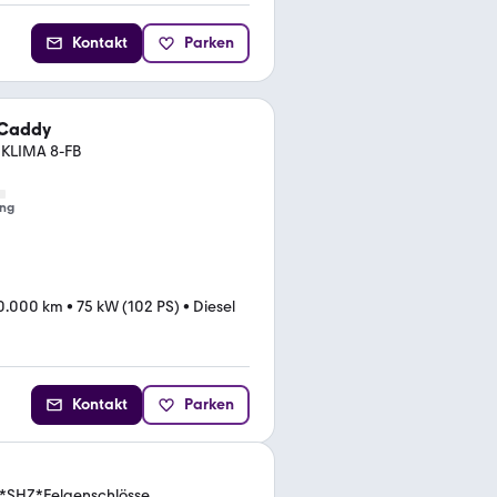
Kontakt
Parken
 Caddy
 KLIMA 8-FB
ng
0.000 km
•
75 kW (102 PS)
•
Diesel
Kontakt
Parken
i*SHZ*Felgenschlösse