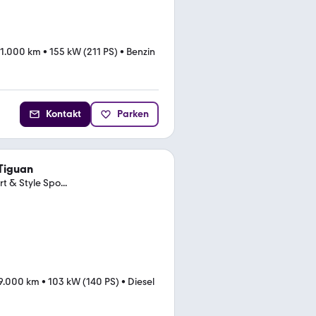
81.000 km
•
155 kW (211 PS)
•
Benzin
Kontakt
Parken
Tiguan
 & Style Spo...
9.000 km
•
103 kW (140 PS)
•
Diesel