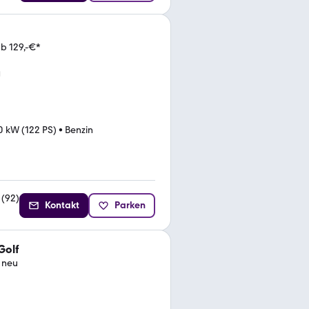
b 129,-€*
0 kW (122 PS)
•
Benzin
(
92
)
Kontakt
Parken
Golf
V neu