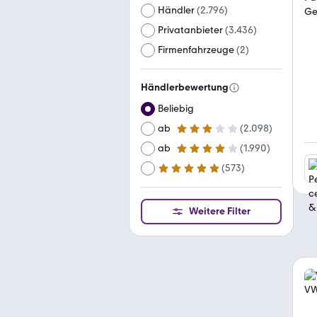
Händler
(
2.796
)
Privatanbieter
(
3.436
)
Firmenfahrzeuge
(
2
)
Händlerbewertung
Beliebig
ab
(
2.098
)
3 Sterne
ab
(
1.990
)
4 Sterne
(
573
)
ab
5 Sterne
Weitere Filter