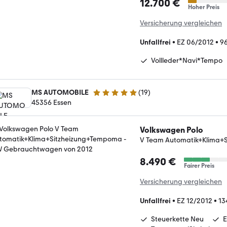
12.700 €
Hoher Preis
Versicherung vergleichen
Unfallfrei
•
EZ 06/2012
•
9
Vollleder*Navi*Tempo
MS AUTOMOBILE
(
19
)
4.8 Sterne
45356 Essen
Volkswagen Polo
V Team Automatik+Klima+
8.490 €
Fairer Preis
Versicherung vergleichen
Unfallfrei
•
EZ 12/2012
•
13
Steuerkette Neu
E