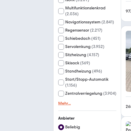
Multifunktionslenkrad
97
(
2.036
)
Navigationssystem
(
2.841
)
Regensensor
(
2.217
)
Schiebedach
(
451
)
Servolenkung
(
3.952
)
Sitzheizung
(
4.157
)
Skisack
(
569
)
Standheizung
(
496
)
Start/Stopp-Automatik
(
1.156
)
Zentralverriegelung
(
3.904
)
Mehr
...
26
Anbieter
Beliebig