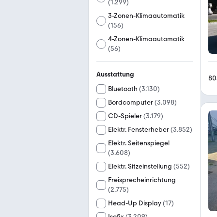
(
1.299
)
3-Zonen-Klimaautomatik
(
156
)
4-Zonen-Klimaautomatik
(
56
)
Ausstattung
80
Bluetooth
(
3.130
)
Bordcomputer
(
3.098
)
CD-Spieler
(
3.179
)
Elektr. Fensterheber
(
3.852
)
Elektr. Seitenspiegel
(
3.608
)
Elektr. Sitzeinstellung
(
552
)
Freisprecheinrichtung
(
2.775
)
Head-Up Display
(
17
)
Isofix
(
3.209
)