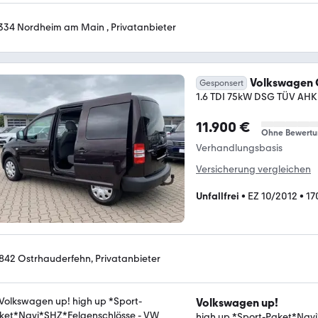
334 Nordheim am Main , Privatanbieter
Volkswagen
Gesponsert
1.6 TDI 75kW DSG TÜV AHK
11.900 €
Ohne Bewertu
Verhandlungsbasis
Versicherung vergleichen
Unfallfrei
•
EZ 10/2012
•
17
842 Ostrhauderfehn, Privatanbieter
Volkswagen up!
high up *Sport-Paket*Nav