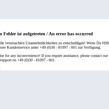
n Fehler ist aufgetreten / An error has occurred
 die verursachten Unannehmlichkeiten zu entschuldigen! Wenn Du Hilfe
unser Kundenservice unter +49 (0)30 - 81097 - 601 zur Verfügung.
se for any inconvenience! If you require assistance, please contact our
upport on +49 (0)30 - 81097 - 601.
e