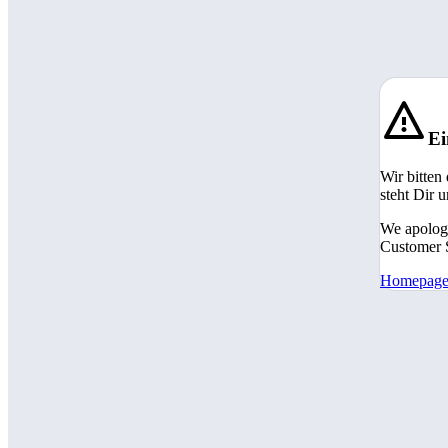
Ei
Wir bitten
steht Dir 
We apologi
Customer S
Homepag