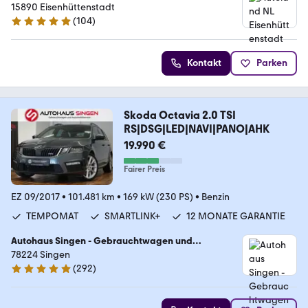
15890 Eisenhüttenstadt
(
104
)
4.8 Sterne
Kontakt
Parken
Skoda Octavia 2.0 TSI
RS|DSG|LED|NAVI|PANO|AHK
19.990 €
Fairer Preis
EZ 09/2017
•
101.481 km
•
169 kW (230 PS)
•
Benzin
TEMPOMAT
SMARTLINK+
12 MONATE GARANTIE
Autohaus Singen - Gebrauchtwagen und
Automobilservice
78224 Singen
(
292
)
5 Sterne