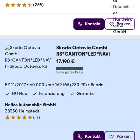
(
265
)
4.6 Sterne
Kontakt
Parken
Skoda Octavia Combi
RS*CANTON*LED*NAVI
17.190 €
Sehr guter Preis
EZ 11/2017
•
60.000 km
•
169 kW (230 PS)
•
Benzin
HU Neu
Finanzierung
Garantie
Helios Automobile GmbH
38350 Helmstedt
(
11
)
4.8 Sterne
Kontakt
Parken