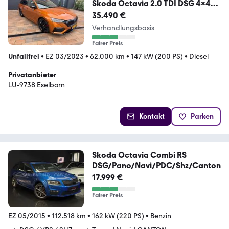
Skoda Octavia 2.0 TDI DSG 4x4
RS Combi RS
35.490 €
Verhandlungsbasis
Fairer Preis
Unfallfrei
•
EZ 03/2023
•
62.000 km
•
147 kW (200 PS)
•
Diesel
Privatanbieter
LU-9738 Eselborn
Kontakt
Parken
Skoda Octavia Combi RS
DSG/Pano/Navi/PDC/Shz/Canton
17.999 €
Fairer Preis
EZ 05/2015
•
112.518 km
•
162 kW (220 PS)
•
Benzin