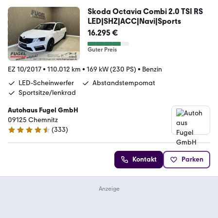
Skoda Octavia Combi 2.0 TSI RS
LED|SHZ|ACC|Navi|Sports
16.295 €
Guter Preis
EZ 10/2017
•
110.012 km
•
169 kW (230 PS)
•
Benzin
LED-Scheinwerfer
Abstandstempomat
Sportsitze/lenkrad
Autohaus Fugel GmbH
09125 Chemnitz
(
333
)
4.3 Sterne
Kontakt
Parken