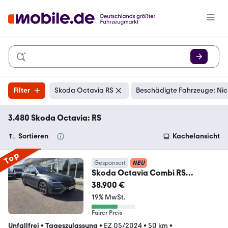
Filter
Skoda Octavia RS
Beschädigte Fahrzeuge: Nic
3.480 Skoda Octavia: RS
Sortieren
Kachelansicht
Top
Gesponsert
NEU
Skoda Octavia Combi RS
Pano/DSG/EL.HK/AHK
38.900 €
19% MwSt.
Fairer Preis
Unfallfrei
•
Tageszulassung
•
EZ 05/2024
•
50 km
•