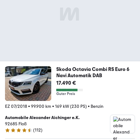
Skoda Octavia Combi RS Euro 6
Navi Automatik DAB
17.490 €
Guter Preis
EZ 07/2018
•
99.900 km
•
169 kW (230 PS)
•
Benzin
Automobile Alexander Aichinger e.K.
92685 Floß
(
112
)
4.5 Sterne