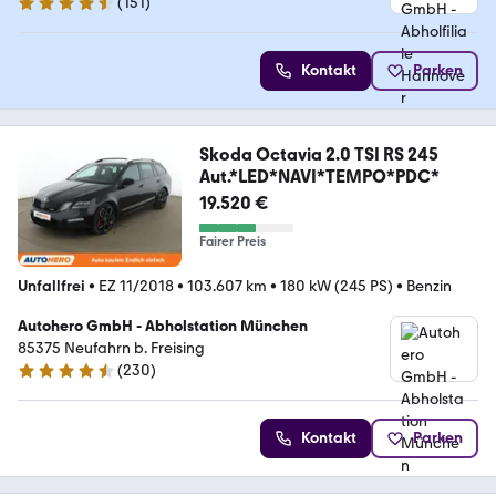
(
151
)
4.7 Sterne
Kontakt
Parken
Skoda Octavia 2.0 TSI RS 245
Aut.*LED*NAVI*TEMPO*PDC*
19.520 €
Fairer Preis
Unfallfrei
•
EZ 11/2018
•
103.607 km
•
180 kW (245 PS)
•
Benzin
Autohero GmbH - Abholstation München
85375 Neufahrn b. Freising
(
230
)
4.4 Sterne
Kontakt
Parken