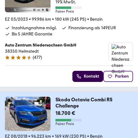
19% MwSt.
Fairer Preis
EZ 03/2023
•
99.986 km
•
180 kW (245 PS)
•
Benzin
Inzahlungnahme mögl.
Finanzierung ab 149EUR
Bis 5 JAHRE Garantie
Auto Zentrum Niedersachsen GmbH
38350 Helmstedt
(
477
)
4.5 Sterne
Kontakt
Parken
Skoda Octavia Combi RS
Challenge
18.700 €
Fairer Preis
EZ 08/2018
•
96.223 km
•
169 kW (230 PS)
•
Benzin