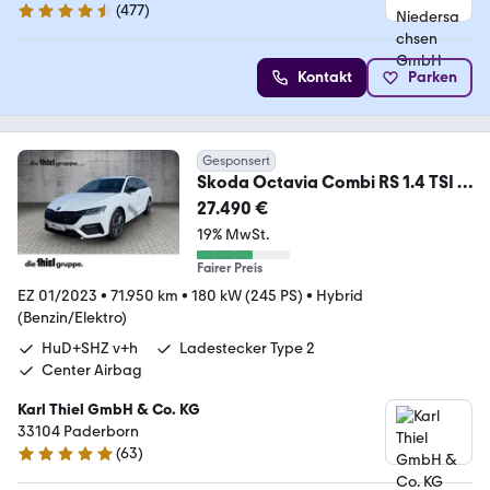
(
477
)
4.5 Sterne
Kontakt
Parken
Gesponsert
Skoda Octavia Combi RS 1.4 TSI iV
DSG Navi+Pano+LED
27.490 €
19% MwSt.
Fairer Preis
EZ 01/2023
•
71.950 km
•
180 kW (245 PS)
•
Hybrid
(Benzin/Elektro)
HuD+SHZ v+h
Ladestecker Type 2
Center Airbag
Karl Thiel GmbH & Co. KG
33104 Paderborn
(
63
)
4.8 Sterne