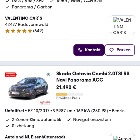
DSG / VRS / SHZ
Temp / Navi / CANTON
Panorama / Carbon
VALENTINO CAR´S
42477 Radevormwald
(
649
)
4.9 Sterne
Kontakt
Parken
Skoda Octavia Combi 2.0TSI RS
Navi Panorama ACC
21.490 €
Erhöhter Preis
Unfallfrei
•
EZ 10/2017
•
99.987 km
•
169 kW (230 PS)
•
Benzin
2-Zonen-Klimaautomatik
Navigationssystem
Sitzheizung
Autoland NL Eisenhüttenstadt