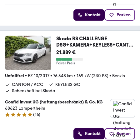
Kontakt
Parken
Skoda RS CHALLENGE
DSG+KAMERA+KEYLESS+CANTO
N+ACC
21.889 €
Fairer Preis
Unfallfrei
•
EZ 10/2017
•
76.548 km
•
169 kW (230 PS)
•
Benzin
CANTON / ACC
KEYLESS GO
Scheckheft bei Skoda
Confid Invest UG (haftungsbeschränkt) & Co. KG
68623 Lampertheim
(
16
)
5 Sterne
Kontakt
Parken