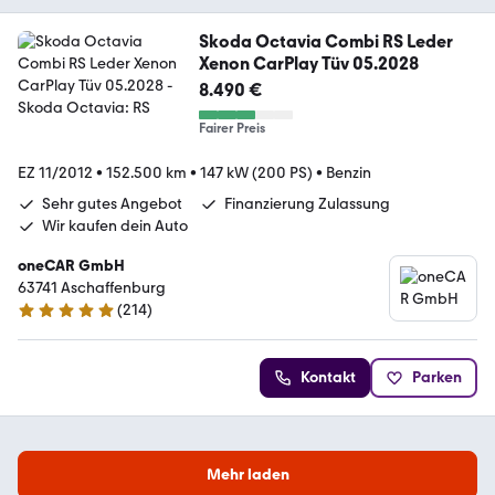
Skoda Octavia Combi RS Leder
Xenon CarPlay Tüv 05.2028
8.490 €
Fairer Preis
EZ 11/2012
•
152.500 km
•
147 kW (200 PS)
•
Benzin
Sehr gutes Angebot
Finanzierung Zulassung
Wir kaufen dein Auto
oneCAR GmbH
63741 Aschaffenburg
(
214
)
4.8 Sterne
Kontakt
Parken
Mehr laden