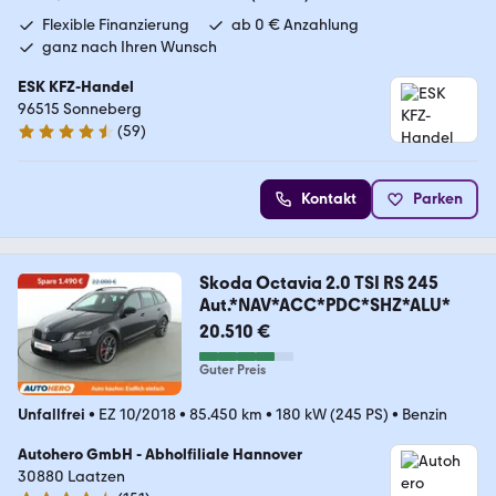
Flexible Finanzierung
ab 0 € Anzahlung
ganz nach Ihren Wunsch
ESK KFZ-Handel
96515 Sonneberg
(
59
)
4.7 Sterne
Kontakt
Parken
Skoda Octavia 2.0 TSI RS 245
Aut.*NAV*ACC*PDC*SHZ*ALU*
20.510 €
Guter Preis
Unfallfrei
•
EZ 10/2018
•
85.450 km
•
180 kW (245 PS)
•
Benzin
Autohero GmbH - Abholfiliale Hannover
30880 Laatzen