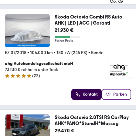
Skoda Octavia Combi RS Auto.
AHK | LED | ACC | Garanti
21.930 €
Fairer Preis
EZ 07/2018
•
106.000 km
•
180 kW (245 PS)
•
Benzin
ahg Autohandelsgesellschaft mbH
73230 Kirchheim unter Teck
(
22
)
4.8 Sterne
Kontakt
Parken
Skoda Octavia 2.0TSI RS CarPlay
AHK*PANO*StandH*Massag
29.470 €