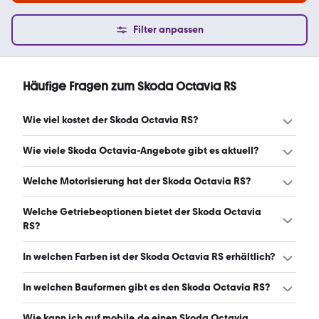
Filter anpassen
Häufige Fragen zum Skoda Octavia RS
Wie viel kostet der Skoda Octavia RS?
Ein guter Preis für einen Skoda Octavia RS liegt zwischen
Wie viele Skoda Octavia-Angebote gibt es aktuell?
18.001 € und 36.729 €. Leasingangebote starten ab 179
€ monatlich. (Stand: 6.8.2026)
Es gibt insgesamt 3.480 Skoda Octavia bei mobile.de,
Welche Motorisierung hat der Skoda Octavia RS?
davon 3.078 Gebraucht- und 402 Neuwagen. (Stand:
6.8.2026)
Der Skoda Octavia RS hat Leistungen zwischen 183 und
Welche Getriebeoptionen bietet der Skoda Octavia
265 PS. (Stand: 6.8.2026)
RS?
Der Skoda Octavia RS ist mit automatischem, manuellem
In welchen Farben ist der Skoda Octavia RS erhältlich?
und halbautomatischem Getriebe erhältlich. (Stand:
6.8.2026)
Den Skoda Octavia RS gibt es in folgenden Farben:
In welchen Bauformen gibt es den Skoda Octavia RS?
schwarz, grau, weiß, blau, grün, silber, rot, orange, gold,
gelb, beige und lila. Die häufigste Farbe ist schwarz.
Den Skoda Octavia RS gibt es in folgenden Bauformen:
Wie kann ich auf mobile.de einen Skoda Octavia