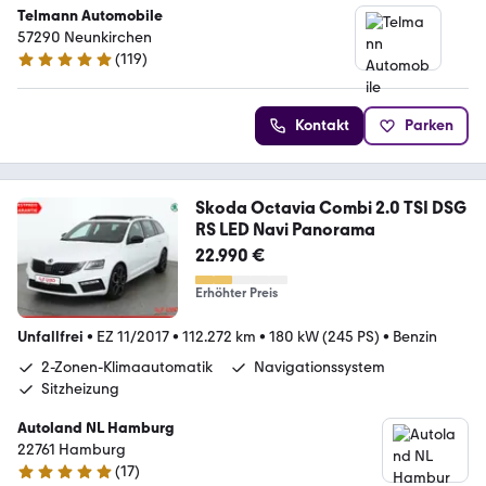
Telmann Automobile
57290 Neunkirchen
(
119
)
5 Sterne
Kontakt
Parken
Skoda Octavia Combi 2.0 TSI DSG
RS LED Navi Panorama
22.990 €
Erhöhter Preis
Unfallfrei
•
EZ 11/2017
•
112.272 km
•
180 kW (245 PS)
•
Benzin
2-Zonen-Klimaautomatik
Navigationssystem
Sitzheizung
Autoland NL Hamburg
22761 Hamburg
(
17
)
4.9 Sterne