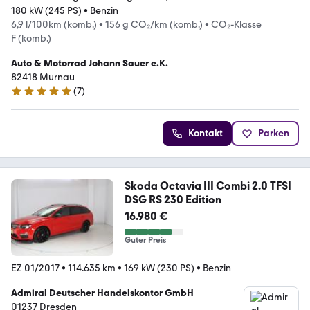
180 kW (245 PS)
•
Benzin
6,9 l/100km (komb.)
•
156 g CO₂/km (komb.)
•
CO₂-Klasse
F (komb.)
Auto & Motorrad Johann Sauer e.K.
82418 Murnau
(
7
)
5 Sterne
Kontakt
Parken
Skoda Octavia III Combi 2.0 TFSI
DSG RS 230 Edition
16.980 €
Guter Preis
EZ 01/2017
•
114.635 km
•
169 kW (230 PS)
•
Benzin
Admiral Deutscher Handelskontor GmbH
01237 Dresden