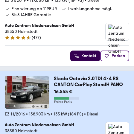
EZ 01/2019
•
117.000 km
•
135 kW (184 PS)
•
Diesel
Finanzierung ab 119EUR
Inzahlungnahme mögl.
Bis 5 JAHRE Garantie
Auto Zentrum Niedersachsen GmbH
38350 Helmstedt
(
477
)
4.5 Sterne
Kontakt
Parken
Skoda Octavia 2.0TDI 4x4 RS
CANTON CarPlay StandH PANO
16.555 €
Fairer Preis
EZ 11/2016
•
138.903 km
•
135 kW (184 PS)
•
Diesel
Auto Zentrum Niedersachsen GmbH
38350 Helmstedt