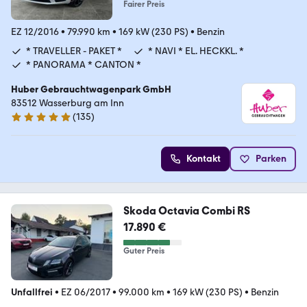
Fairer Preis
EZ 12/2016
•
79.990 km
•
169 kW (230 PS)
•
Benzin
* TRAVELLER - PAKET *
* NAVI * EL. HECKKL. *
* PANORAMA * CANTON *
Huber Gebrauchtwagenpark GmbH
83512 Wasserburg am Inn
(
135
)
5 Sterne
Kontakt
Parken
Skoda Octavia Combi RS
17.890 €
Guter Preis
Unfallfrei
•
EZ 06/2017
•
99.000 km
•
169 kW (230 PS)
•
Benzin