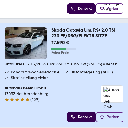
Kontakt
Parken
Skoda Octavia Lim. RS/ 2.0 TSI
230 PS/DSG/ELEKTR.SITZE
17.590 €
Fairer Preis
Unfallfrei
•
EZ 07/2016
•
128.860 km
•
169 kW (230 PS)
•
Benzin
Panorama-Schiebedach e
Distanzregelung (ACC)
Sitzeinstellung elektr
Autohaus Behm GmbH
17033 Neubrandenburg
(
109
)
5 Sterne
Kontakt
Parken