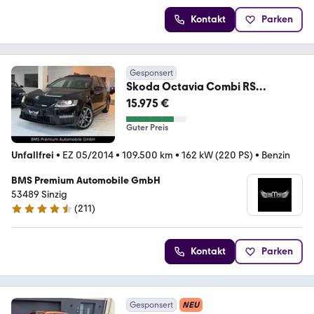
Kontakt
Parken
Gesponsert
Skoda Octavia Combi RS
Pano.Aut.Garantie 06.2027
15.975 €
Guter Preis
Unfallfrei
•
EZ 05/2014
•
109.500 km
•
162 kW (220 PS)
•
Benzin
BMS Premium Automobile GmbH
53489 Sinzig
(
211
)
4.6 Sterne
Kontakt
Parken
Gesponsert
NEU