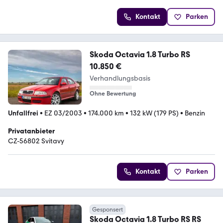
Kontakt
Parken
Skoda Octavia 1.8 Turbo RS
10.850 €
Verhandlungsbasis
Ohne Bewertung
Unfallfrei
•
EZ 03/2003
•
174.000 km
•
132 kW (179 PS)
•
Benzin
Privatanbieter
CZ-56802 Svitavy
Kontakt
Parken
Gesponsert
Skoda Octavia 1.8 Turbo RS RS