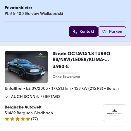
Privatanbieter
PL-66-400 Gorzów Wielkopolski
Kontakt
Parken
Skoda OCTAVIA 1.8 TURBO
RS/NAVI/LEDER/KLIMA-
A/SHZ/ESD
3.980 €
Ohne Bewertung
Unfallfrei
•
EZ 09/2003
•
177.513 km
•
158 kW (215 PS)
•
Benzin
AUCH SONN & FEIERTAGS
Bergische Autowelt
51469 Bergisch Gladbach
(
77
)
5 Sterne