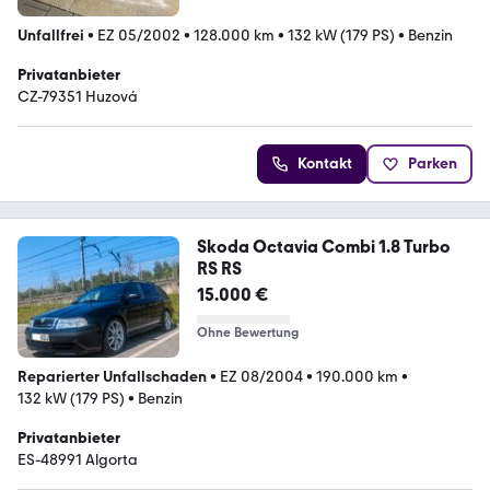
Unfallfrei
•
EZ 05/2002
•
128.000 km
•
132 kW (179 PS)
•
Benzin
Privatanbieter
CZ-79351 Huzová
Kontakt
Parken
Skoda Octavia Combi 1.8 Turbo
RS RS
15.000 €
Ohne Bewertung
Reparierter Unfallschaden
•
EZ 08/2004
•
190.000 km
•
132 kW (179 PS)
•
Benzin
Privatanbieter
ES-48991 Algorta