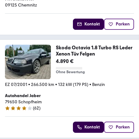
09125 Chemnitz
Kontakt
Parken
Skoda Octavia 1.8 Turbo RS Leder
Xenon Tüv Felgen
4.890 €
Ohne Bewertung
EZ 07/2001
•
266.500 km
•
132 kW (179 PS)
•
Benzin
Autohandel Jaber
79650 Schopfheim
(
62
)
4.1 Sterne
Kontakt
Parken