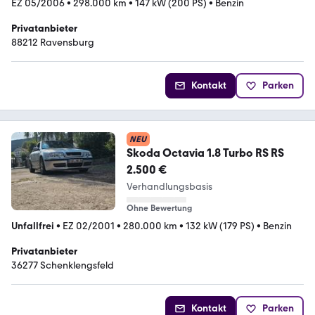
EZ 05/2006
•
298.000 km
•
147 kW (200 PS)
•
Benzin
Privatanbieter
88212 Ravensburg
Kontakt
Parken
NEU
Skoda Octavia 1.8 Turbo RS RS
2.500 €
Verhandlungsbasis
Ohne Bewertung
Unfallfrei
•
EZ 02/2001
•
280.000 km
•
132 kW (179 PS)
•
Benzin
Privatanbieter
36277 Schenklengsfeld
Kontakt
Parken