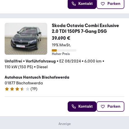
Kontakt
Parken
Skoda Octavia Combi Exclusive
2.0 TDI 150PS 7-Gang DSG
39.690 €
19% MwSt.
Hoher Preis
Unfallfrei
•
Vorführfahrzeug
•
EZ 08/2024
•
6.000 km
•
110 kW (150 PS)
•
Diesel
Autohaus Hantusch Bischofswerda
01877 Bischofswerda
(
19
)
3.7 Sterne
Kontakt
Parken