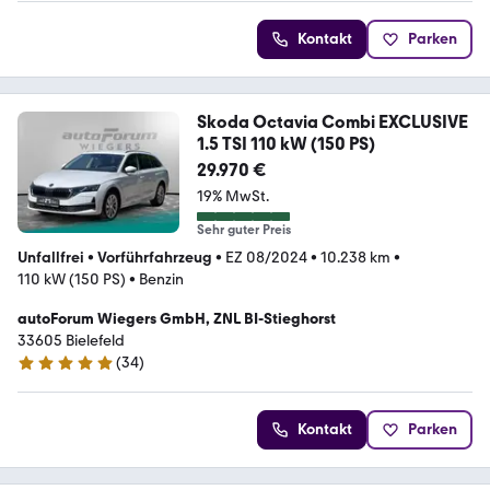
Kontakt
Parken
Skoda Octavia Combi EXCLUSIVE
1.5 TSI 110 kW (150 PS)
29.970 €
19% MwSt.
Sehr guter Preis
Unfallfrei
•
Vorführfahrzeug
•
EZ 08/2024
•
10.238 km
•
110 kW (150 PS)
•
Benzin
autoForum Wiegers GmbH, ZNL BI-Stieghorst
33605 Bielefeld
(
34
)
5 Sterne
Kontakt
Parken