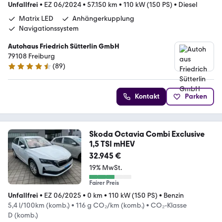
Unfallfrei
•
EZ 06/2024
•
57.150 km
•
110 kW (150 PS)
•
Diesel
Matrix LED
Anhängerkupplung
Navigationssystem
Autohaus Friedrich Sütterlin GmbH
79108 Freiburg
(
89
)
4.4 Sterne
Kontakt
Parken
Skoda Octavia Combi Exclusive
1,5 TSI mHEV
32.945 €
19% MwSt.
Fairer Preis
Unfallfrei
•
EZ 06/2025
•
0 km
•
110 kW (150 PS)
•
Benzin
5,4 l/100km (komb.)
•
116 g CO₂/km (komb.)
•
CO₂-Klasse
D (komb.)