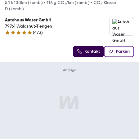
5,1 l/100km (komb.)
•
116 g CO₂/km (komb.)
•
CO₂-Klasse
D (komb.)
Autohaus Waser GmbH
79761 Waldshut-Tiengen
(
473
)
4.8 Sterne
Kontakt
Parken