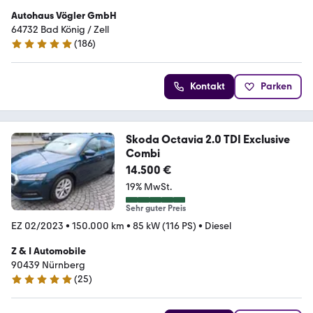
Autohaus Vögler GmbH
64732 Bad König / Zell
(
186
)
4.9 Sterne
Kontakt
Parken
Skoda Octavia 2.0 TDI Exclusive
Combi
14.500 €
19% MwSt.
Sehr guter Preis
EZ 02/2023
•
150.000 km
•
85 kW (116 PS)
•
Diesel
Z & I Automobile
90439 Nürnberg
(
25
)
5 Sterne