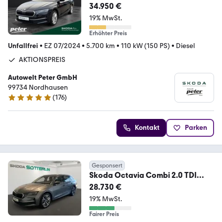
*MATRIX*ACC*
34.950 €
19% MwSt.
Erhöhter Preis
Unfallfrei
•
EZ 07/2024
•
5.700 km
•
110 kW (150 PS)
•
Diesel
AKTIONSPREIS
Autowelt Peter GmbH
99734 Nordhausen
(
176
)
5 Sterne
Kontakt
Parken
Gesponsert
Skoda Octavia Combi 2.0 TDI
110kW DSG Exclusive
28.730 €
19% MwSt.
Fairer Preis