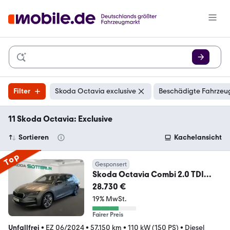
Filter
Skoda Octavia exclusive
Beschädigte Fahrzeug
11 Skoda Octavia: Exclusive
Sortieren
Kachelansicht
Top
Gesponsert
Skoda Octavia Combi 2.0 TDI
110kW DSG Exclusive
28.730 €
19% MwSt.
Fairer Preis
Unfallfrei
•
EZ 06/2024
•
57.150 km
•
110 kW (150 PS)
•
Diesel