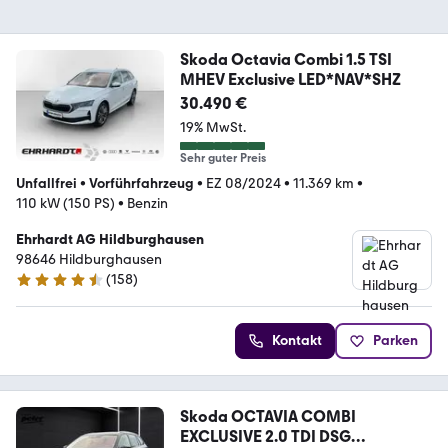
Skoda Octavia Combi 1.5 TSI
MHEV Exclusive LED*NAV*SHZ
30.490 €
19% MwSt.
Sehr guter Preis
Unfallfrei
•
Vorführfahrzeug
•
EZ 08/2024
•
11.369 km
•
110 kW (150 PS)
•
Benzin
Ehrhardt AG Hildburghausen
98646 Hildburghausen
(
158
)
4.6 Sterne
Kontakt
Parken
Skoda OCTAVIA COMBI
EXCLUSIVE 2.0 TDI DSG