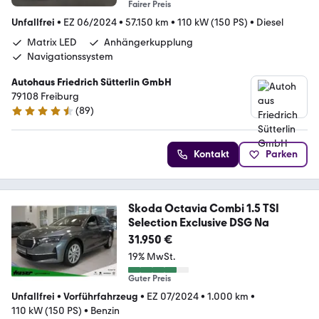
Fairer Preis
Unfallfrei
•
EZ 06/2024
•
57.150 km
•
110 kW (150 PS)
•
Diesel
Matrix LED
Anhängerkupplung
Navigationssystem
Autohaus Friedrich Sütterlin GmbH
79108 Freiburg
(
89
)
4.4 Sterne
Kontakt
Parken
Skoda Octavia Combi 1.5 TSI
Selection Exclusive DSG Na
31.950 €
19% MwSt.
Guter Preis
Unfallfrei
•
Vorführfahrzeug
•
EZ 07/2024
•
1.000 km
•
110 kW (150 PS)
•
Benzin