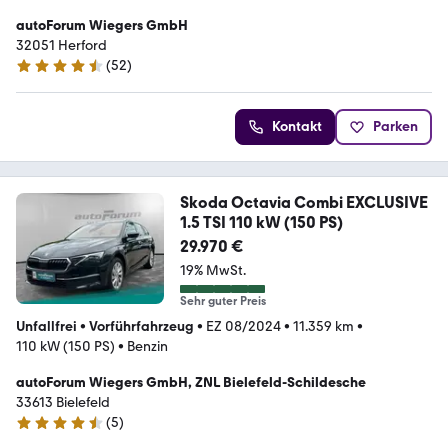
autoForum Wiegers GmbH
32051 Herford
(
52
)
4.7 Sterne
Kontakt
Parken
Skoda Octavia Combi EXCLUSIVE
1.5 TSI 110 kW (150 PS)
29.970 €
19% MwSt.
Sehr guter Preis
Unfallfrei
•
Vorführfahrzeug
•
EZ 08/2024
•
11.359 km
•
110 kW (150 PS)
•
Benzin
autoForum Wiegers GmbH, ZNL Bielefeld-Schildesche
33613 Bielefeld
(
5
)
4.7 Sterne