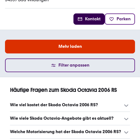
Kontakt
Parken
Mehr laden
Filter anpassen
Häufige Fragen zum Skoda Octavia 2006 RS
Wie viel kostet der Skoda Octavia 2006 RS?
Ein guter Preis für einen Skoda Octavia 2006 RS liegt
Wie viele Skoda Octavia-Angebote gibt es aktuell?
zwischen 2.525 € und 4.999 €. (Stand: 7.8.2026)
Es gibt insgesamt 22 Skoda Octavia bei mobile.de, davon
Welche Motorisierung hat der Skoda Octavia 2006 RS?
22 Gebraucht- und 0 Neuwagen. (Stand: 7.8.2026)