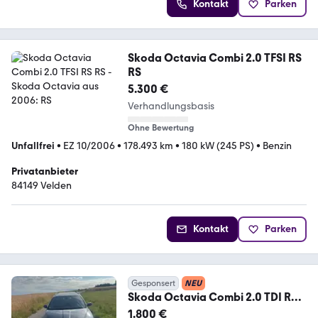
Kontakt
Parken
Skoda Octavia Combi 2.0 TFSI RS
RS
5.300 €
Verhandlungsbasis
Ohne Bewertung
Unfallfrei
•
EZ 10/2006
•
178.493 km
•
180 kW (245 PS)
•
Benzin
Privatanbieter
84149 Velden
Kontakt
Parken
Gesponsert
NEU
Skoda Octavia Combi 2.0 TDI RS
RS
1.800 €