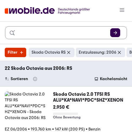
Filter
Skoda Octavia RS
Erstzulassung: 2006
B
22 Skoda Octavia aus 2006: RS
Sortieren
Kachelansicht
Skoda Octavia 2.0 TFSI RS
ALU*KA*NAVI*PDC*SHZ*XENON
2.950 €
Ohne Bewertung
EZ 06/2006
•
193.760 km
•
147 kW (200 PS)
•
Benzin