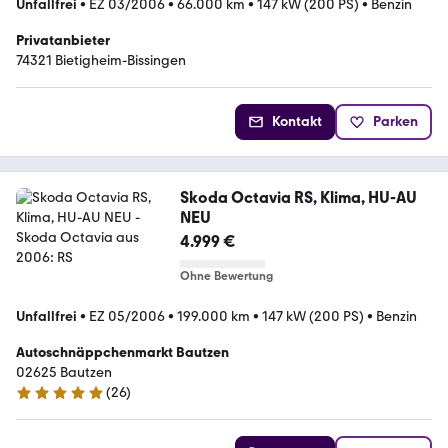
Unfallfrei
•
EZ 03/2006
•
66.000 km
•
147 kW (200 PS)
•
Benzin
Privatanbieter
74321 Bietigheim-Bissingen
Kontakt
Parken
Skoda Octavia RS, Klima, HU-AU
NEU
4.999 €
Ohne Bewertung
Unfallfrei
•
EZ 05/2006
•
199.000 km
•
147 kW (200 PS)
•
Benzin
Autoschnäppchenmarkt Bautzen
02625 Bautzen
(
26
)
4.8 Sterne