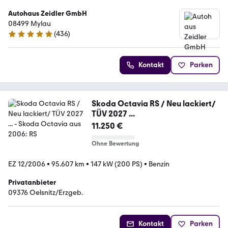
Autohaus Zeidler GmbH
08499 Mylau
(
436
)
5 Sterne
Kontakt
Parken
Skoda Octavia RS / Neu lackiert/
TÜV 2027 ...
11.250 €
Ohne Bewertung
EZ 12/2006
•
95.607 km
•
147 kW (200 PS)
•
Benzin
Privatanbieter
09376 Oelsnitz/Erzgeb.
Kontakt
Parken