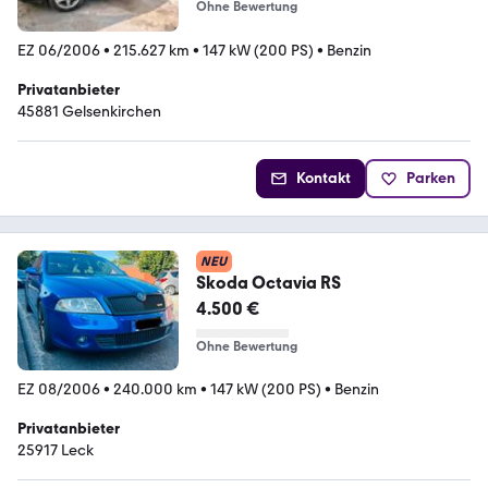
Ohne Bewertung
EZ 06/2006
•
215.627 km
•
147 kW (200 PS)
•
Benzin
Privatanbieter
45881 Gelsenkirchen
Kontakt
Parken
NEU
Skoda Octavia RS
4.500 €
Ohne Bewertung
EZ 08/2006
•
240.000 km
•
147 kW (200 PS)
•
Benzin
Privatanbieter
25917 Leck