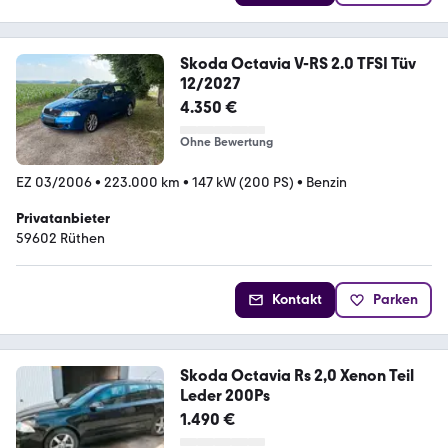
Skoda Octavia V-RS 2.0 TFSI Tüv
12/2027
4.350 €
Ohne Bewertung
EZ 03/2006
•
223.000 km
•
147 kW (200 PS)
•
Benzin
Privatanbieter
59602 Rüthen
Kontakt
Parken
Skoda Octavia Rs 2,0 Xenon Teil
Leder 200Ps
1.490 €