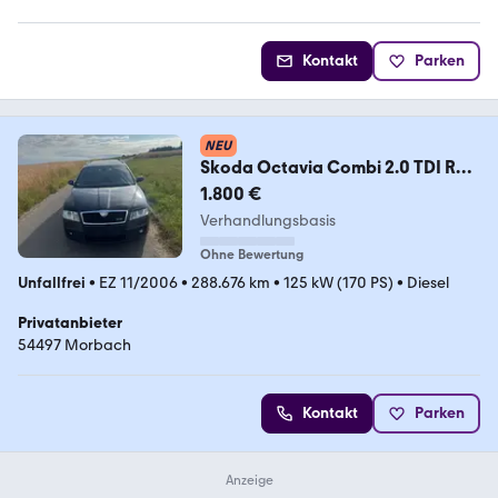
Kontakt
Parken
NEU
Skoda Octavia Combi 2.0 TDI RS
RS
1.800 €
Verhandlungsbasis
Ohne Bewertung
Unfallfrei
•
EZ 11/2006
•
288.676 km
•
125 kW (170 PS)
•
Diesel
Privatanbieter
54497 Morbach
Kontakt
Parken