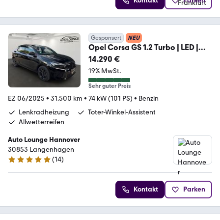
Kontakt
Parken
Gesponsert
NEU
Opel Corsa GS 1.2 Turbo | LED |
Sitzheizung | CarPlay
14.290 €
19% MwSt.
Sehr guter Preis
EZ 06/2025
•
31.500 km
•
74 kW (101 PS)
•
Benzin
Lenkradheizung
Toter-Winkel-Assistent
Allwetterreifen
Auto Lounge Hannover
30853 Langenhagen
(
14
)
5 Sterne
Kontakt
Parken