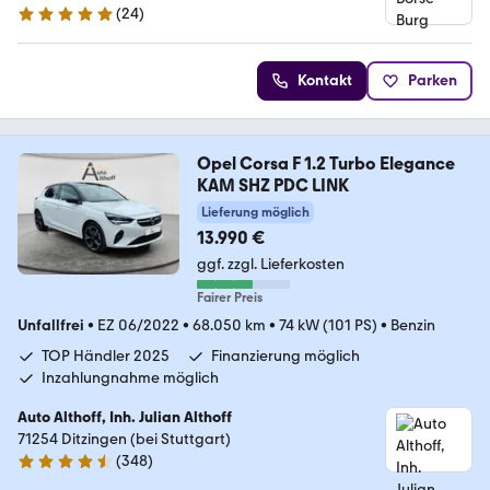
(
24
)
5 Sterne
Kontakt
Parken
Opel Corsa F 1.2 Turbo Elegance
KAM SHZ PDC LINK
Lieferung möglich
13.990 €
ggf. zzgl. Lieferkosten
Fairer Preis
Unfallfrei
•
EZ 06/2022
•
68.050 km
•
74 kW (101 PS)
•
Benzin
TOP Händler 2025
Finanzierung möglich
Inzahlungnahme möglich
Auto Althoff, Inh. Julian Althoff
71254 Ditzingen (bei Stuttgart)
(
348
)
4.7 Sterne