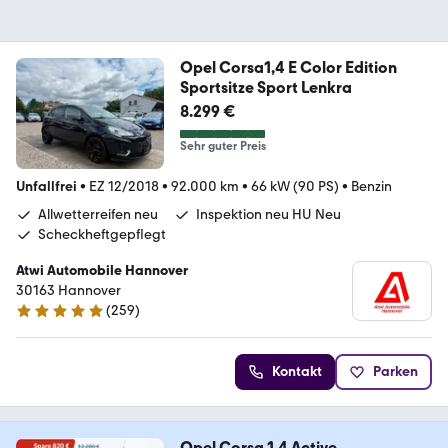
Opel Corsa1,4 E Color Edition
Sportsitze Sport Lenkra
8.299 €
Sehr guter Preis
Unfallfrei
•
EZ 12/2018
•
92.000 km
•
66 kW (90 PS)
•
Benzin
Allwetterreifen neu
Inspektion neu HU Neu
Scheckheftgepflegt
Atwi Automobile Hannover
30163 Hannover
(
259
)
5 Sterne
Kontakt
Parken
Opel Corsa 1.4 Active