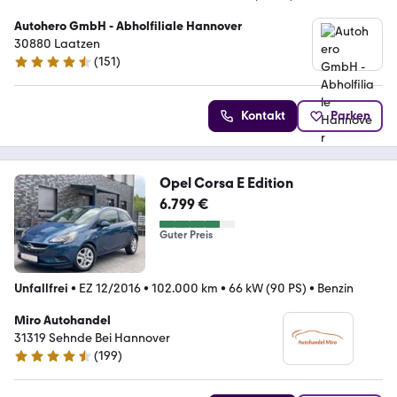
Autohero GmbH - Abholfiliale Hannover
30880 Laatzen
(
151
)
4.7 Sterne
Kontakt
Parken
Opel Corsa E Edition
6.799 €
Guter Preis
Unfallfrei
•
EZ 12/2016
•
102.000 km
•
66 kW (90 PS)
•
Benzin
Miro Autohandel
31319 Sehnde Bei Hannover
(
199
)
4.7 Sterne