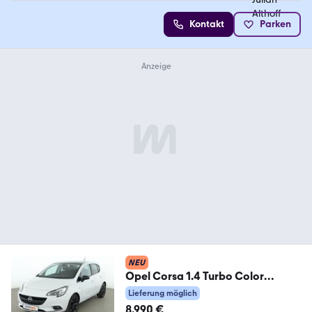
Kontakt
Parken
NEU
Opel Corsa 1.4 Turbo Color
Edition ecoFlex
Lieferung möglich
8.990 €