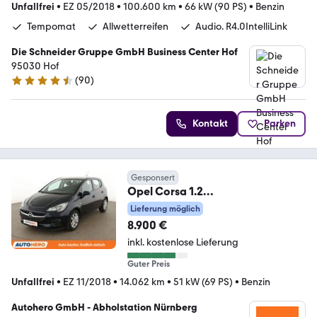
Unfallfrei
•
EZ 05/2018
•
100.600 km
•
66 kW (90 PS)
•
Benzin
Tempomat
Allwetterreifen
Audio. R4.0IntelliLink
Die Schneider Gruppe GmbH Business Center Hof
95030 Hof
(
90
)
4.6 Sterne
Kontakt
Parken
Gesponsert
Opel Corsa 1.2
Selection*PDC*KLIMA*GARANTIE
Lieferung möglich
*
8.900 €
inkl. kostenlose Lieferung
Guter Preis
Unfallfrei
•
EZ 11/2018
•
14.062 km
•
51 kW (69 PS)
•
Benzin
Autohero GmbH - Abholstation Nürnberg