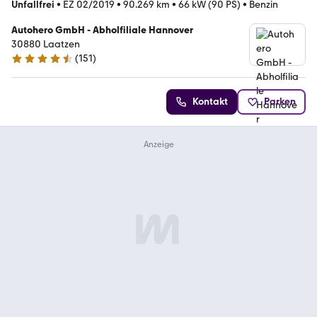
Unfallfrei
•
EZ 02/2019
•
90.269 km
•
66 kW (90 PS)
•
Benzin
Autohero GmbH - Abholfiliale Hannover
30880 Laatzen
(
151
)
4.7 Sterne
Kontakt
Parken