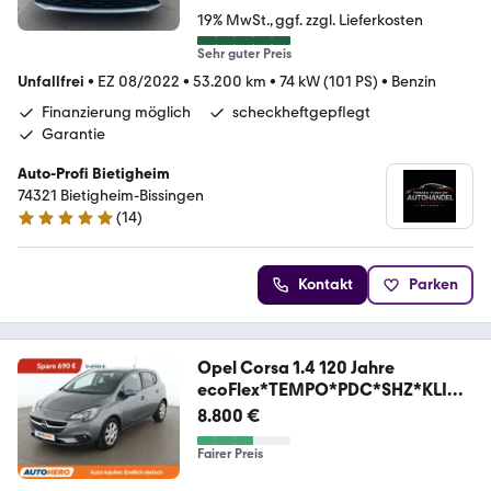
19% MwSt.
ggf. zzgl. Lieferkosten
Sehr guter Preis
Unfallfrei
•
EZ 08/2022
•
53.200 km
•
74 kW (101 PS)
•
Benzin
Finanzierung möglich
scheckheftgepflegt
Garantie
Auto-Profi Bietigheim
74321 Bietigheim-Bissingen
(
14
)
4.9 Sterne
Kontakt
Parken
Opel Corsa 1.4 120 Jahre
ecoFlex*TEMPO*PDC*SHZ*KLIMA
*
8.800 €
Fairer Preis