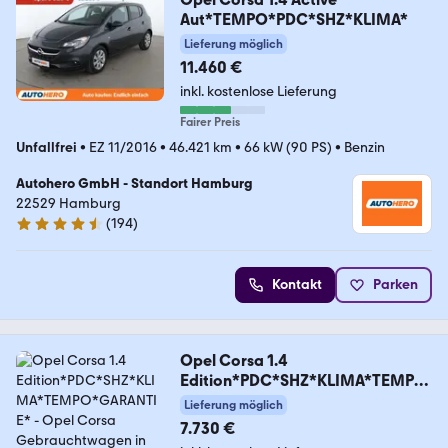
Aut*TEMPO*PDC*SHZ*KLIMA*
Lieferung möglich
11.460 €
inkl. kostenlose Lieferung
Fairer Preis
Unfallfrei
•
EZ 11/2016
•
46.421 km
•
66 kW (90 PS)
•
Benzin
Autohero GmbH - Standort Hamburg
22529 Hamburg
(
194
)
4.6 Sterne
Kontakt
Parken
Opel Corsa 1.4
Edition*PDC*SHZ*KLIMA*TEMPO
*GARANTIE*
Lieferung möglich
7.730 €