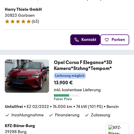
Harry Thiele GmbH
30823 Garbsen
(
63
)
4.9 Sterne
Kontakt
Parken
Opel Corsa F Elegance*3D
Kamera*Stzhng*Tempom*
Lieferung möglich
13.900 €
inkl. kostenlose Lieferung
Fairer Preis
Unfallfrei
•
EZ 02/2022
•
76.000 km
•
74 kW (101 PS)
•
Benzin
Inzahlungnahme
Finanzierung
Zulassung
KFZ-Börse-Burg
39288 Burg