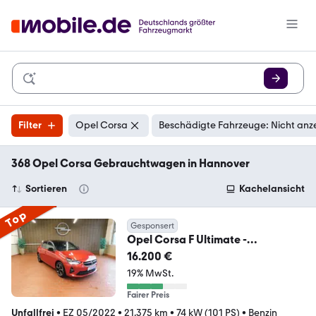
Filter
Opel Corsa
Beschädigte Fahrzeuge: Nicht anz
368 Opel Corsa Gebrauchtwagen in Hannover
Sortieren
Kachelansicht
Top
Gesponsert
Opel Corsa F Ultimate -
Massagesitze, Voll LED
16.200 €
19% MwSt.
Fairer Preis
Unfallfrei
•
EZ 05/2022
•
21.375 km
•
74 kW (101 PS)
•
Benzin