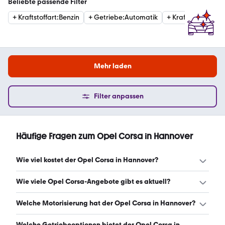
Beliebte passende Filter
+
Kraftstoffart
:
Benzin
+
Getriebe
:
Automatik
+
Kraftstoffart
:
Die
Mehr laden
Filter anpassen
Häufige Fragen zum Opel Corsa in Hannover
Wie viel kostet der Opel Corsa in Hannover?
Ein guter Preis für einen Opel Corsa in Hannover liegt
Wie viele Opel Corsa-Angebote gibt es aktuell?
zwischen 5.987 € und 17.480 €. (Stand: 9.8.2026)
Es gibt insgesamt 368 Opel Corsa bei mobile.de, davon
Welche Motorisierung hat der Opel Corsa in Hannover?
351 Gebraucht- und 17 Neuwagen. (Stand: 9.8.2026)
Der Opel Corsa in Hannover hat Leistungen zwischen 65
Welche Getriebeoptionen bietet der Opel Corsa in