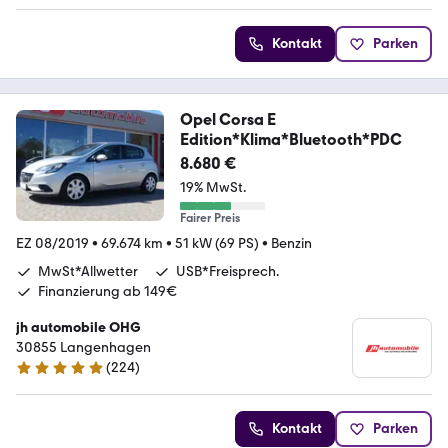
Kontakt
Parken
Opel Corsa E
Edition*Klima*Bluetooth*PDC
8.680 €
19% MwSt.
Fairer Preis
EZ 08/2019
•
69.674 km
•
51 kW (69 PS)
•
Benzin
MwSt*Allwetter
USB*Freisprech.
Finanzierung ab 149€
jh automobile OHG
30855 Langenhagen
(
224
)
4.9 Sterne
Kontakt
Parken