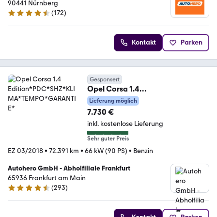
90441 Nürnberg
(
172
)
4.5 Sterne
Kontakt
Parken
Gesponsert
Opel Corsa 1.4
Edition*PDC*SHZ*KLIMA*TEMPO
Lieferung möglich
*GARANTIE*
7.730 €
inkl. kostenlose Lieferung
Sehr guter Preis
EZ 03/2018
•
72.391 km
•
66 kW (90 PS)
•
Benzin
Autohero GmbH - Abholfiliale Frankfurt
65936 Frankfurt am Main
(
293
)
4.6 Sterne