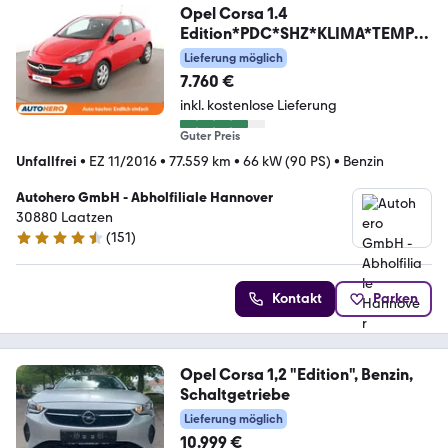
Opel Corsa 1.4
Edition*PDC*SHZ*KLIMA*TEMPO
*GARANTIE*
Lieferung möglich
7.760 €
inkl. kostenlose Lieferung
Guter Preis
Unfallfrei
•
EZ 11/2016
•
77.559 km
•
66 kW (90 PS)
•
Benzin
Autohero GmbH - Abholfiliale Hannover
30880 Laatzen
(
151
)
4.7 Sterne
Kontakt
Parken
Opel Corsa 1,2 "Edition", Benzin,
Schaltgetriebe
Lieferung möglich
10.999 €