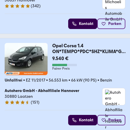
30657 Hannover
(
342
)
4.9 Sterne
Kontakt
Parken
Opel Corsa 1.4
ON*TEMPO*PDC*SHZ*KLIMA*GA
RANTIE*
9.540 €
Fairer Preis
Unfallfrei
•
EZ 11/2017
•
56.553 km
•
66 kW (90 PS)
•
Benzin
Autohero GmbH - Abholfiliale Hannover
30880 Laatzen
(
151
)
4.7 Sterne
Kontakt
Parken