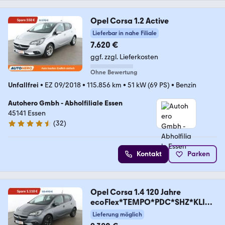
Opel Corsa 1.2 Active
Lieferbar in nahe Filiale
7.620 €
ggf. zzgl. Lieferkosten
Ohne Bewertung
Unfallfrei
•
EZ 09/2018
•
115.856 km
•
51 kW (69 PS)
•
Benzin
Autohero Gmbh - Abholfiliale Essen
45141 Essen
(
32
)
4.7 Sterne
Kontakt
Parken
Opel Corsa 1.4 120 Jahre
ecoFlex*TEMPO*PDC*SHZ*KLIMA
*
Lieferung möglich