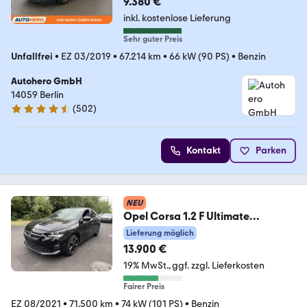
9.380 €
inkl. kostenlose Lieferung
Sehr guter Preis
Unfallfrei
•
EZ 03/2019
•
67.214 km
•
66 kW (90 PS)
•
Benzin
Autohero GmbH
14059 Berlin
(
502
)
4.5 Sterne
Kontakt
Parken
NEU
Opel Corsa 1.2 F Ultimate
Automatik|LED Scheinwerfer
Lieferung möglich
13.900 €
19% MwSt.
ggf. zzgl. Lieferkosten
Fairer Preis
EZ 08/2021
•
71.500 km
•
74 kW (101 PS)
•
Benzin