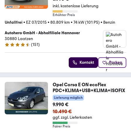
inkl. kostenlose Lieferung
Erhöhter Preis
Unfallfrei
•
EZ 07/2015
•
80.809 km
•
74 kW (101 PS)
•
Benzin
Autohero GmbH - Abholfiliale Hannover
30880 Laatzen
(
151
)
4.7 Sterne
Kontakt
Parken
Opel Corsa E ON ecoFlex
PDC+KLIMA+USB+KLIMA+ISOFIX
Lieferung möglich
9.990 €
10.490 €
ggf. zzgl. Lieferkosten
Fairer Preis