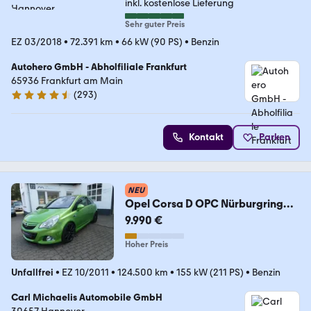
inkl. kostenlose Lieferung
Sehr guter Preis
EZ 03/2018
•
72.391 km
•
66 kW (90 PS)
•
Benzin
Autohero GmbH - Abholfiliale Frankfurt
65936 Frankfurt am Main
(
293
)
4.6 Sterne
Kontakt
Parken
NEU
Opel Corsa D OPC Nürburgring
Edition, TOP
9.990 €
Hoher Preis
Unfallfrei
•
EZ 10/2011
•
124.500 km
•
155 kW (211 PS)
•
Benzin
Carl Michaelis Automobile GmbH