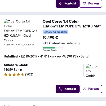
Kontakt
Parken
Opel Corsa 1.4 Color
Edition*TEMPOPDC*SHZ*KLIMA*
Lieferung möglich
10.490 €
inkl. kostenlose Lieferung
Fairer Preis
Unfallfrei
•
EZ 10/2017
•
41.811 km
•
66 kW (90 PS)
•
Benzin
Autohero GmbH
14059 Berlin
(
502
)
4.5 Sterne
Kontakt
Parken