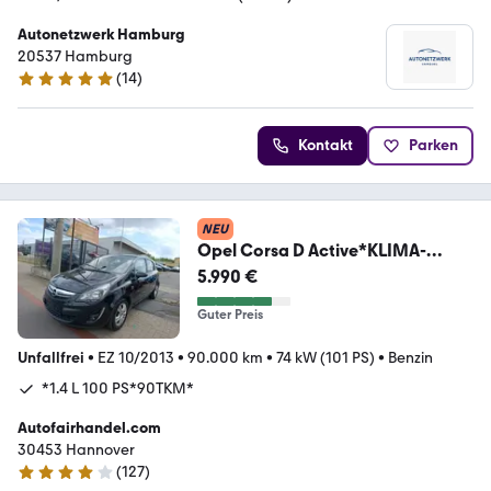
Autonetzwerk Hamburg
20537 Hamburg
(
14
)
4.9 Sterne
Kontakt
Parken
NEU
Opel Corsa D Active*KLIMA-
A*SITZ+LENKRADHEIZBAR*TEMP*
5.990 €
Guter Preis
Unfallfrei
•
EZ 10/2013
•
90.000 km
•
74 kW (101 PS)
•
Benzin
*1.4 L 100 PS*90TKM*
Autofairhandel.com
30453 Hannover
(
127
)
4.1 Sterne