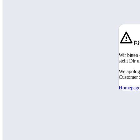
Ei
Wir bitten
steht Dir 
We apologi
Customer S
Homepag