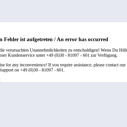
n Fehler ist aufgetreten / An error has occurred
 die verursachten Unannehmlichkeiten zu entschuldigen! Wenn Du Hilfe
unser Kundenservice unter +49 (0)30 - 81097 - 601 zur Verfügung.
se for any inconvenience! If you require assistance, please contact our
upport on +49 (0)30 - 81097 - 601.
e