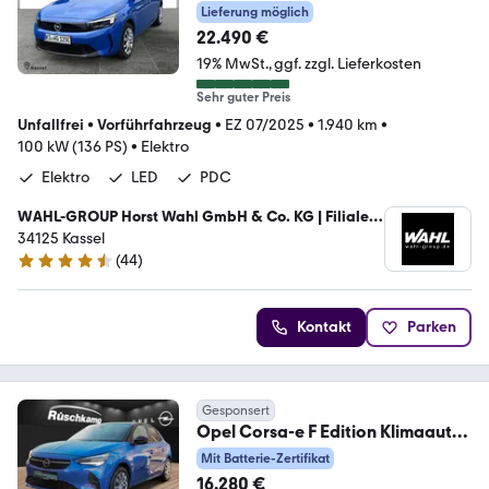
DAB*LED*KLIMA*PDC
Lieferung möglich
22.490 €
19% MwSt.
ggf. zzgl. Lieferkosten
Sehr guter Preis
Unfallfrei
•
Vorführfahrzeug
•
EZ 07/2025
•
1.940 km
•
100 kW (136 PS)
•
Elektro
Elektro
LED
PDC
WAHL-GROUP Horst Wahl GmbH & Co. KG | Filiale
Kassel
34125 Kassel
(
44
)
4.3 Sterne
Kontakt
Parken
Gesponsert
Opel Corsa-e F Edition Klimaauto
LED-Scheinwerfer
Mit Batterie-Zertifikat
16.280 €