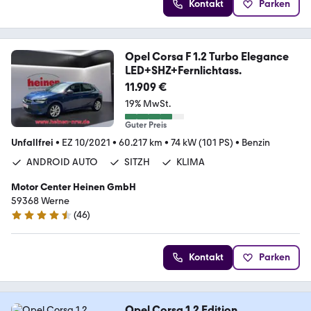
Kontakt
Parken
Opel Corsa F 1.2 Turbo Elegance
LED+SHZ+Fernlichtass.
11.909 €
19% MwSt.
Guter Preis
Unfallfrei
•
EZ 10/2021
•
60.217 km
•
74 kW (101 PS)
•
Benzin
ANDROID AUTO
SITZH
KLIMA
Motor Center Heinen GmbH
59368 Werne
(
46
)
4.6 Sterne
Kontakt
Parken
Opel Corsa 1.2 Edition