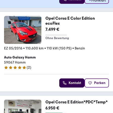
Opel Corsa E Color Edition
ecoFlex
7.499 €
Ohne Bewertung
EZ 05/2016
•
110.600 km
•
110 kW (150 PS)
•
Benzin
Auto Galaxy Hamm
59067 Hamm
(
2
)
5 Sterne
Kontakt
Parken
Opel Corsa E Edition*PDC*Temp*
6.950 €