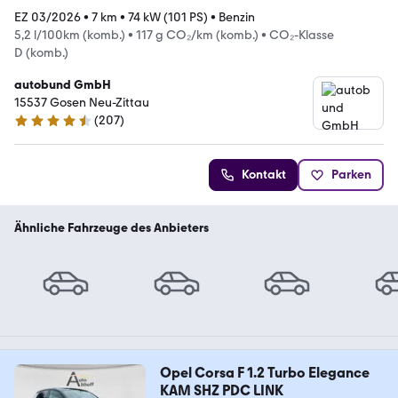
EZ 03/2026
•
7 km
•
74 kW (101 PS)
•
Benzin
5,2 l/100km (komb.)
•
117 g CO₂/km (komb.)
•
CO₂-Klasse
D (komb.)
autobund GmbH
15537 Gosen Neu-Zittau
(
207
)
4.7 Sterne
Kontakt
Parken
Ähnliche Fahrzeuge des Anbieters
Opel Corsa F 1.2 Turbo Elegance
KAM SHZ PDC LINK