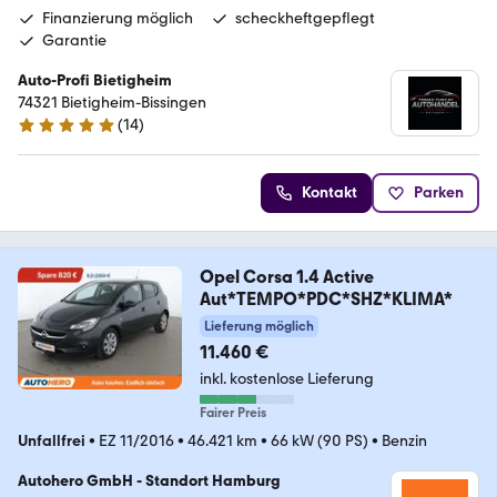
Finanzierung möglich
scheckheftgepflegt
Garantie
Auto-Profi Bietigheim
74321 Bietigheim-Bissingen
(
14
)
4.9 Sterne
Kontakt
Parken
Opel Corsa 1.4 Active
Aut*TEMPO*PDC*SHZ*KLIMA*
Lieferung möglich
11.460 €
inkl. kostenlose Lieferung
Fairer Preis
Unfallfrei
•
EZ 11/2016
•
46.421 km
•
66 kW (90 PS)
•
Benzin
Autohero GmbH - Standort Hamburg