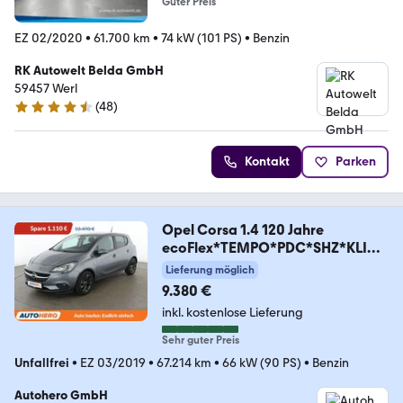
Guter Preis
EZ 02/2020
•
61.700 km
•
74 kW (101 PS)
•
Benzin
RK Autowelt Belda GmbH
59457 Werl
(
48
)
4.5 Sterne
Kontakt
Parken
Opel Corsa 1.4 120 Jahre
ecoFlex*TEMPO*PDC*SHZ*KLIMA
*
Lieferung möglich
9.380 €
inkl. kostenlose Lieferung
Sehr guter Preis
Unfallfrei
•
EZ 03/2019
•
67.214 km
•
66 kW (90 PS)
•
Benzin
Autohero GmbH