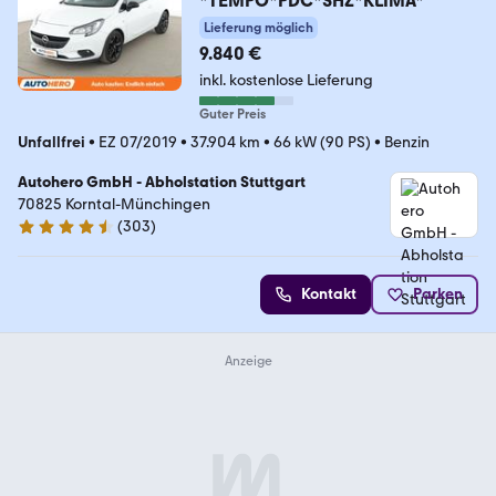
*TEMPO*PDC*SHZ*KLIMA*
Lieferung möglich
9.840 €
inkl. kostenlose Lieferung
Guter Preis
Unfallfrei
•
EZ 07/2019
•
37.904 km
•
66 kW (90 PS)
•
Benzin
Autohero GmbH - Abholstation Stuttgart
70825 Korntal-Münchingen
(
303
)
4.4 Sterne
Kontakt
Parken