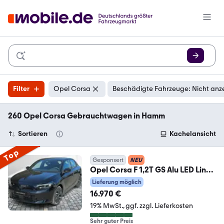
Filter
Opel Corsa
Beschädigte Fahrzeuge: Nicht anz
260 Opel Corsa Gebrauchtwagen in Hamm
Sortieren
Kachelansicht
Top
Gesponsert
NEU
Opel Corsa F 1,2T GS Alu LED Link
LRH NBA PDC RFK SHA
Lieferung möglich
16.970 €
19% MwSt.
ggf. zzgl. Lieferkosten
Sehr guter Preis