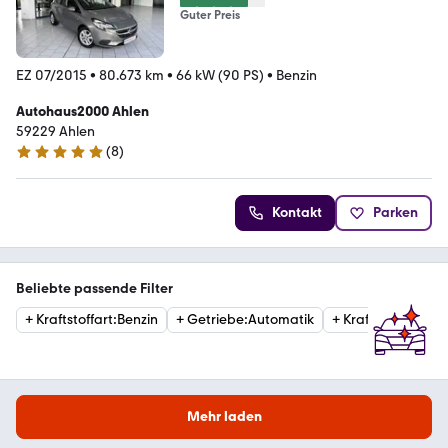
Guter Preis
EZ 07/2015
•
80.673 km
•
66 kW (90 PS)
•
Benzin
Autohaus2000 Ahlen
59229 Ahlen
(
8
)
5 Sterne
Kontakt
Parken
Beliebte passende Filter
+
Kraftstoffart
:
Benzin
+
Getriebe
:
Automatik
+
Kraftstoffart
:
Die
Mehr laden