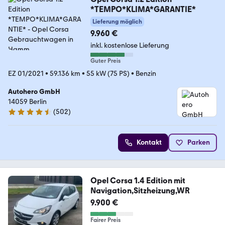
*TEMPO*KLIMA*GARANTIE*
Lieferung möglich
9.960 €
inkl. kostenlose Lieferung
Guter Preis
EZ 01/2021
•
59.136 km
•
55 kW (75 PS)
•
Benzin
Autohero GmbH
14059 Berlin
(
502
)
4.5 Sterne
Kontakt
Parken
Opel Corsa 1.4 Edition mit
Navigation,Sitzheizung,WR
9.900 €
Fairer Preis