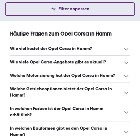
Filter anpassen
Häufige Fragen zum Opel Corsa in Hamm
Wie viel kostet der Opel Corsa in Hamm?
Ein guter Preis für einen Opel Corsa in Hamm liegt
Wie viele Opel Corsa-Angebote gibt es aktuell?
zwischen 3.299 € und 16.610 €. (Stand: 8.8.2026)
Es gibt insgesamt 260 Opel Corsa bei mobile.de, davon
Welche Motorisierung hat der Opel Corsa in Hamm?
258 Gebraucht- und 2 Neuwagen. (Stand: 8.8.2026)
Der Opel Corsa in Hamm hat Leistungen zwischen 60 und
Welche Getriebeoptionen bietet der Opel Corsa in
136 PS. (Stand: 8.8.2026)
Hamm?
Der Opel Corsa in Hamm ist mit manuellem,
In welchen Farben ist der Opel Corsa in Hamm
automatischem und halbautomatischem Getriebe
erhältlich?
erhältlich. (Stand: 8.8.2026)
Den Opel Corsa in Hamm gibt es in folgenden Farben:
In welchen Bauformen gibt es den Opel Corsa in
schwarz, weiß, silber, grau, rot, blau, orange, grün, braun
Hamm?
und gelb. Die häufigste Farbe ist schwarz. (Stand: