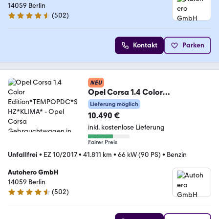
14059 Berlin
(
502
)
4.5 Sterne
Kontakt
Parken
NEU
Opel Corsa 1.4 Color
Edition*TEMPOPDC*SHZ*KLIMA*
Lieferung möglich
10.490 €
inkl. kostenlose Lieferung
Fairer Preis
Unfallfrei
•
EZ 10/2017
•
41.811 km
•
66 kW (90 PS)
•
Benzin
Autohero GmbH
14059 Berlin
(
502
)
4.5 Sterne