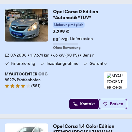
Opel Corsa D Edition
*Automatik*TÜV*
Lieferung möglich
3.299 €
ggf. zzgl. Lieferkosten
Ohne Bewertung
EZ 07/2008
•
119.674 km
•
66 kW (90 PS)
•
Benzin
Finanzierung
Inzahlungnahme
Garantie
MYAUTOCENTER OHG
85276 Pfaffenhofen
(
551
)
4.2 Sterne
Kontakt
Parken
Opel Corsa 1.4 Color Edition