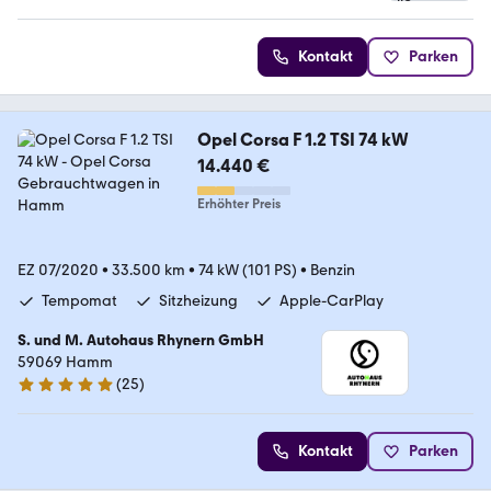
Kontakt
Parken
Opel Corsa F 1.2 TSI 74 kW
14.440 €
Erhöhter Preis
EZ 07/2020
•
33.500 km
•
74 kW (101 PS)
•
Benzin
Tempomat
Sitzheizung
Apple-CarPlay
S. und M. Autohaus Rhynern GmbH
59069 Hamm
(
25
)
5 Sterne
Kontakt
Parken