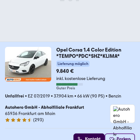
Opel Corsa 1.4 Color Edition
*TEMPO*PDC*SHZ*KLIMA*
Lieferung möglich
9.840 €
inkl. kostenlose Lieferung
Guter Preis
Unfallfrei
•
EZ 07/2019
•
37.904 km
•
66 kW (90 PS)
•
Benzin
Autohero GmbH - Abholfiliale Frankfurt
65936 Frankfurt am Main
(
293
)
4.6 Sterne
Kontakt
Parken