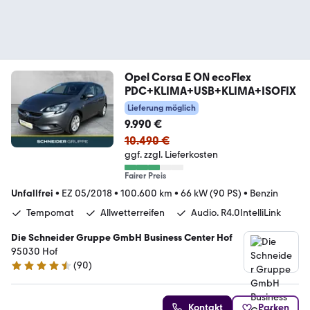
Opel Corsa E ON ecoFlex
PDC+KLIMA+USB+KLIMA+ISOFIX
Lieferung möglich
9.990 €
10.490 €
ggf. zzgl. Lieferkosten
Fairer Preis
Unfallfrei
•
EZ 05/2018
•
100.600 km
•
66 kW (90 PS)
•
Benzin
Tempomat
Allwetterreifen
Audio. R4.0IntelliLink
Die Schneider Gruppe GmbH Business Center Hof
95030 Hof
(
90
)
4.6 Sterne
Kontakt
Parken