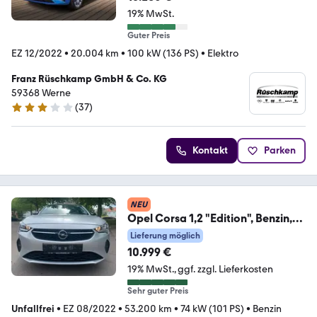
19% MwSt.
Guter Preis
EZ 12/2022
•
20.004 km
•
100 kW (136 PS)
•
Elektro
Franz Rüschkamp GmbH & Co. KG
59368 Werne
(
37
)
3 Sterne
Kontakt
Parken
NEU
Opel Corsa 1,2 "Edition", Benzin,
Schaltgetriebe
Lieferung möglich
10.999 €
19% MwSt.
ggf. zzgl. Lieferkosten
Sehr guter Preis
Unfallfrei
•
EZ 08/2022
•
53.200 km
•
74 kW (101 PS)
•
Benzin