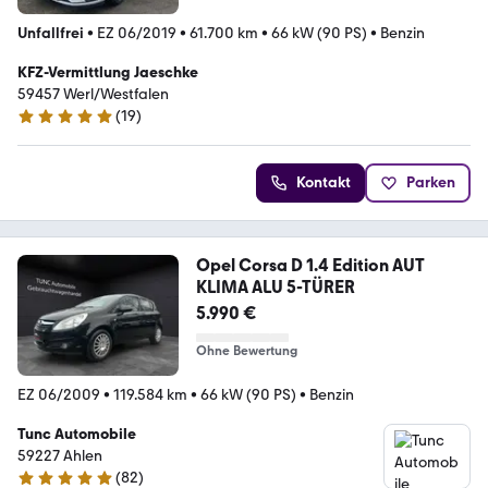
Unfallfrei
•
EZ 06/2019
•
61.700 km
•
66 kW (90 PS)
•
Benzin
KFZ-Vermittlung Jaeschke
59457 Werl/Westfalen
(
19
)
5 Sterne
Kontakt
Parken
Opel Corsa D 1.4 Edition AUT
KLIMA ALU 5-TÜRER
5.990 €
Ohne Bewertung
EZ 06/2009
•
119.584 km
•
66 kW (90 PS)
•
Benzin
Tunc Automobile
59227 Ahlen
(
82
)
5 Sterne