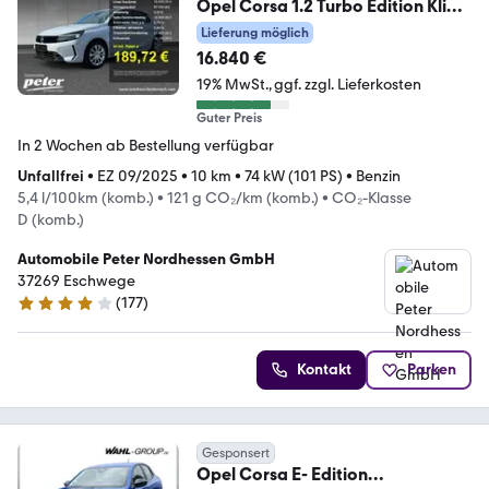
Opel Corsa 1.2 Turbo Edition Klima
Sitzheizung 100PS
Lieferung möglich
16.840 €
19% MwSt.
ggf. zzgl. Lieferkosten
Guter Preis
In 2 Wochen ab Bestellung verfügbar
Unfallfrei
•
EZ 09/2025
•
10 km
•
74 kW (101 PS)
•
Benzin
5,4 l/100km (komb.)
•
121 g CO₂/km (komb.)
•
CO₂-Klasse
D (komb.)
Automobile Peter Nordhessen GmbH
37269 Eschwege
(
177
)
4.2 Sterne
Kontakt
Parken
Gesponsert
Opel Corsa E- Edition