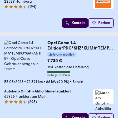
22529 Hamburg
(
194
)
4.6 Sterne
Kontakt
Parken
Opel Corsa 1.4
Edition*PDC*SHZ*KLIMA*TEMPO
*GARANTIE*
Lieferung möglich
7.730 €
inkl. kostenlose Lieferung
Sehr guter Preis
EZ 03/2018
•
72.391 km
•
66 kW (90 PS)
•
Benzin
Autohero GmbH - Abholfiliale Frankfurt
65936 Frankfurt am Main
(
293
)
4.6 Sterne
Kontakt
Parken