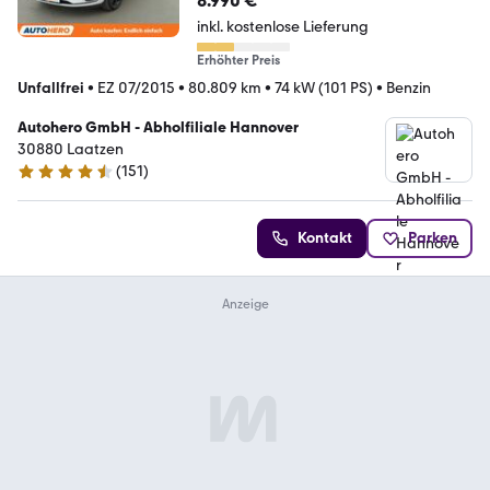
8.990 €
inkl. kostenlose Lieferung
Erhöhter Preis
Unfallfrei
•
EZ 07/2015
•
80.809 km
•
74 kW (101 PS)
•
Benzin
Autohero GmbH - Abholfiliale Hannover
30880 Laatzen
(
151
)
4.7 Sterne
Kontakt
Parken