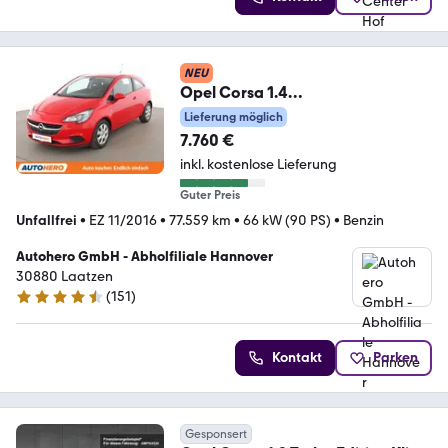
NEU
Opel Corsa 1.4
Edition*PDC*SHZ*KLIMA*TEMPO
Lieferung möglich
*GARANTIE*
7.760 €
inkl. kostenlose Lieferung
Guter Preis
Unfallfrei
•
EZ 11/2016
•
77.559 km
•
66 kW (90 PS)
•
Benzin
Autohero GmbH - Abholfiliale Hannover
30880 Laatzen
(
151
)
4.7 Sterne
Kontakt
Parken
Gesponsert