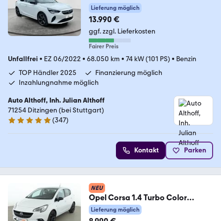
Lieferung möglich
13.990 €
ggf. zzgl. Lieferkosten
Fairer Preis
Unfallfrei
•
EZ 06/2022
•
68.050 km
•
74 kW (101 PS)
•
Benzin
TOP Händler 2025
Finanzierung möglich
Inzahlungnahme möglich
Auto Althoff, Inh. Julian Althoff
71254 Ditzingen (bei Stuttgart)
(
347
)
4.8 Sterne
Kontakt
Parken
NEU
Opel Corsa 1.4 Turbo Color
Edition ecoFlex
Lieferung möglich