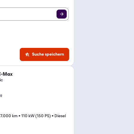
Suche speichern
C-Max
ic
ng
77.000 km
•
110 kW (150 PS)
•
Diesel