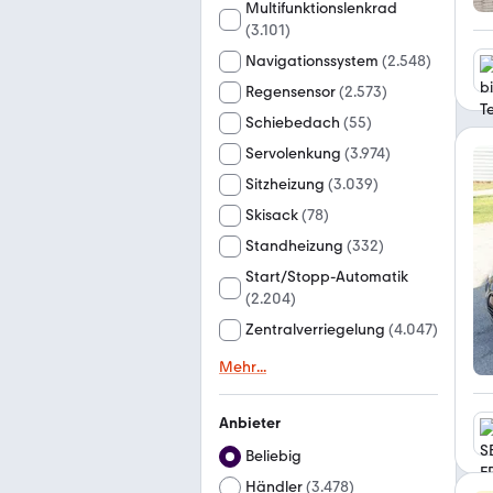
Multifunktionslenkrad
(
3.101
)
Navigationssystem
(
2.548
)
Regensensor
(
2.573
)
Schiebedach
(
55
)
Servolenkung
(
3.974
)
Sitzheizung
(
3.039
)
Skisack
(
78
)
Standheizung
(
332
)
Start/Stopp-Automatik
(
2.204
)
Zentralverriegelung
(
4.047
)
Mehr
...
Anbieter
Beliebig
Händler
(
3.478
)