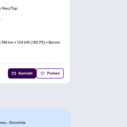
v Neu/Top
.748 km
•
134 kW (182 PS)
•
Benzin
Kontakt
Parken
neu . Garantie