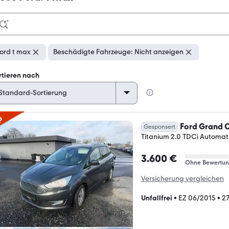
ord t max
Beschädigte Fahrzeuge: Nicht anzeigen
rtieren nach
p
Ford Grand 
Gesponsert
Titanium 2.0 TDCi Automat
3.600 €
Ohne Bewertu
Versicherung vergleichen
Unfallfrei
•
EZ 06/2015
•
2