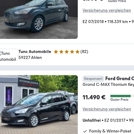
Guter Preis
Versicherung vergleichen
EZ 07/2018
•
118.339 km
•
9
Tunc Automobile
(
82
)
5 Sterne
59227 Ahlen
Ford Grand 
Gesponsert
Grand C-MAX Titanium Key
11.490 €
Guter Preis
Versicherung vergleichen
Unfallfrei
•
EZ 01/2017
•
99
Family & Winter-Paket