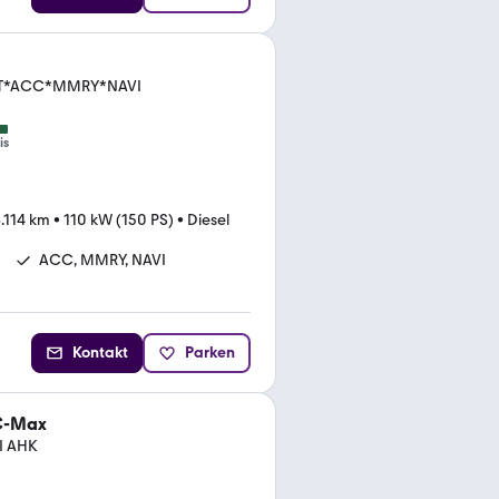
AUT*ACC*MMRY*NAVI
is
.114 km
•
110 kW (150 PS)
•
Diesel
ACC, MMRY, NAVI
Kontakt
Parken
C-Max
I AHK