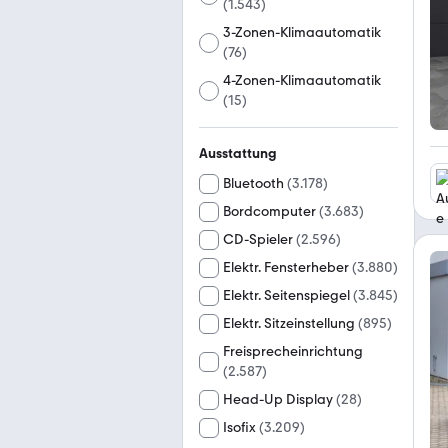
(
1.543
)
3-Zonen-Klimaautomatik
(
76
)
4-Zonen-Klimaautomatik
(
15
)
Ausstattung
Bluetooth
(
3.178
)
Bordcomputer
(
3.683
)
CD-Spieler
(
2.596
)
Elektr. Fensterheber
(
3.880
)
Elektr. Seitenspiegel
(
3.845
)
Elektr. Sitzeinstellung
(
895
)
Freisprecheinrichtung
(
2.587
)
Head-Up Display
(
28
)
Isofix
(
3.209
)