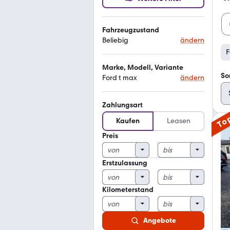
Fahrzeugzustand
Beliebig
ändern
F
Marke, Modell, Variante
So
Ford t max
ändern
Zahlungsart
To
Kaufen
Leasen
Preis
Erstzulassung
Kilometerstand
Angebote