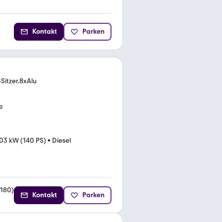
Kontakt
Parken
-Sitzer.8xAlu
g
03 kW (140 PS)
•
Diesel
180
)
Kontakt
Parken