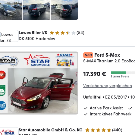
Lowes Biler I/S
(
54
)
3.6 Sterne
DK-6100 Haderslev
Ford S-Max
NEU
S-MAX Titanium 2.0 EcoBoo
17.390 €
Fairer Preis
Versicherung vergleichen
Unfallfrei
•
EZ 05/2017
•
10
Active Park Assist
Interaktives Fahrwerk
Star Automobile GmbH & Co. KG
(
440
)
4.8 Sterne