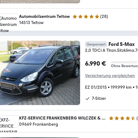
Automobilzentrum Teltow
(
28
)
5 Sterne
14513 Teltow
Ford S-Max
Gesponsert
2,0 TDCi A Titan.Sitzklima.7
6.990 €
Ohne Bewertun
Versicherung vergleichen
EZ 01/2015
•
199.999 km
•
1
7-Sitzer
KFZ-SERVICE FRANKENBERG WILCZEK & HAFERKORN AUTOMOBILE OHG
(
4.6 Sterne
09669 Frankenberg