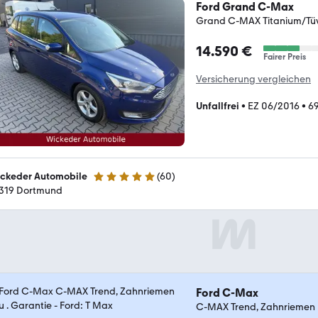
Ford Grand C-Max
Grand C-MAX Titanium/Tü
14.590 €
Fairer Preis
Versicherung vergleichen
Unfallfrei
•
EZ 06/2016
•
69
ckeder Automobile
(
60
)
4.9 Sterne
319 Dortmund
Ford C-Max
C-MAX Trend, Zahnriemen 