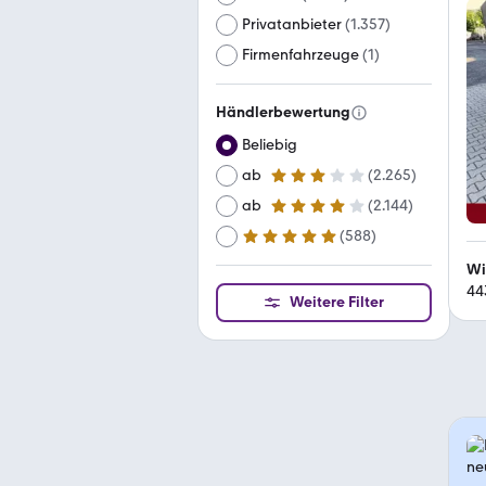
Privatanbieter
(
1.357
)
Firmenfahrzeuge
(
1
)
Händlerbewertung
Beliebig
ab
(
2.265
)
3 Sterne
ab
(
2.144
)
4 Sterne
(
588
)
ab
5 Sterne
Wi
44
Weitere Filter