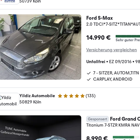
50739 Köln
Ford S-Max
2.0 TDCI*7-SITZ*TITAN*
14.990 €
Sehr guter Pre
Versicherung vergleichen
Unfallfrei
•
EZ 09/2016
•
98
7 - SITZER, AUTOM,TITN
CARPLAY, ANDROID
Yildiz Automobile
(
135
)
5 Sterne
50829 Köln
Ford Grand 
Gesponsert
Titanium 7-STZR KMRA NAV
8.990 €