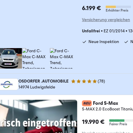
6.199 €
Erhöhter Preis
Versicherung vergleichen
Unfallfrei
•
EZ 01/2014
•
13
Neue Inspektion
N
OSDORFER .AUTOMOBILE
(
78
)
5 Sterne
14974 Ludwigsfelde
Ford S-Max
NEU
S-MAX 2.0 EcoBoost Titaniu
19.990 €
Fairer Preis