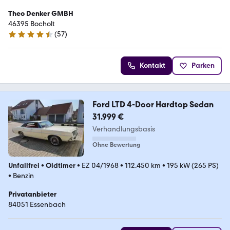
Theo Denker GMBH
46395 Bocholt
(
57
)
4.4 Sterne
Kontakt
Parken
Ford LTD 4-Door Hardtop Sedan
31.999 €
Verhandlungsbasis
Ohne Bewertung
Unfallfrei
•
Oldtimer
•
EZ 04/1968
•
112.450 km
•
195 kW (265 PS)
•
Benzin
Privatanbieter
84051 Essenbach