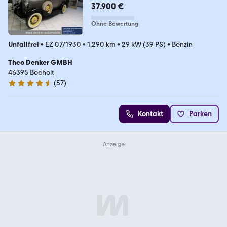
37.900 €
Ohne Bewertung
Unfallfrei
•
EZ 07/1930
•
1.290 km
•
29 kW (39 PS)
•
Benzin
Theo Denker GMBH
46395 Bocholt
(
57
)
4.4 Sterne
Kontakt
Parken