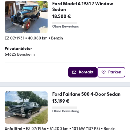
Ford Model A 1931 7 Window
Sedan
18.500 €
Ohne Bewertung
EZ 07/1931
•
40.080 km
•
Benzin
Privatanbieter
64625 Bensheim
Kontakt
Parken
Ford Fairlane 500 4-Door Sedan
13.199 €
Ohne Bewertung
Unfallfrei
•
EZ 07/1966
•
51.200 km
•
101 kW (137 PS)
•
Benzin