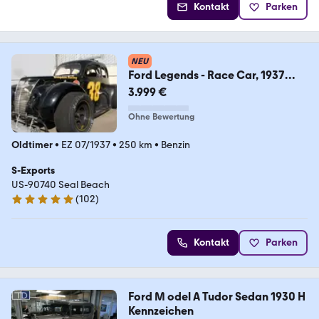
Kontakt
Parken
NEU
Ford Legends - Race Car, 1937
Sedan
3.999 €
Ohne Bewertung
Oldtimer
•
EZ 07/1937
•
250 km
•
Benzin
S-Exports
US-90740 Seal Beach
(
102
)
4.9 Sterne
Kontakt
Parken
Ford M odel A Tudor Sedan 1930 H
Kennzeichen