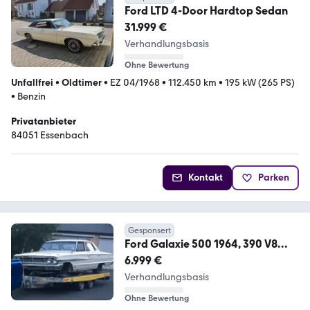
Ford LTD 4-Door Hardtop Sedan
31.999 €
Verhandlungsbasis
Ohne Bewertung
Unfallfrei
•
Oldtimer
•
EZ 04/1968
•
112.450 km
•
195 kW (265 PS)
•
Benzin
Privatanbieter
84051 Essenbach
Kontakt
Parken
Gesponsert
Ford Galaxie 500 1964, 390 V8
6,4l, 4-door-sedan
6.999 €
Verhandlungsbasis
Ohne Bewertung