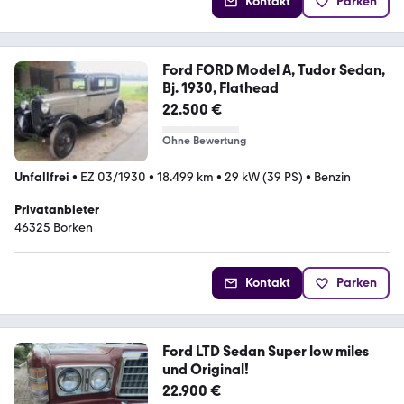
Kontakt
Parken
Ford FORD Model A, Tudor Sedan,
Bj. 1930, Flathead
22.500 €
Ohne Bewertung
Unfallfrei
•
EZ 03/1930
•
18.499 km
•
29 kW (39 PS)
•
Benzin
Privatanbieter
46325 Borken
Kontakt
Parken
Ford LTD Sedan Super low miles
und Original!
22.900 €