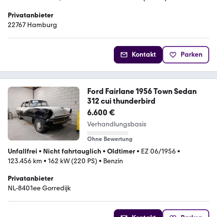
Privatanbieter
22767 Hamburg
Kontakt
Parken
Ford Fairlane 1956 Town Sedan
312 cui thunderbird
6.600 €
Verhandlungsbasis
Ohne Bewertung
Unfallfrei
•
Nicht fahrtauglich
•
Oldtimer
•
EZ 06/1956
•
123.456 km
•
162 kW (220 PS)
•
Benzin
Privatanbieter
NL-8401ee Gorredijk