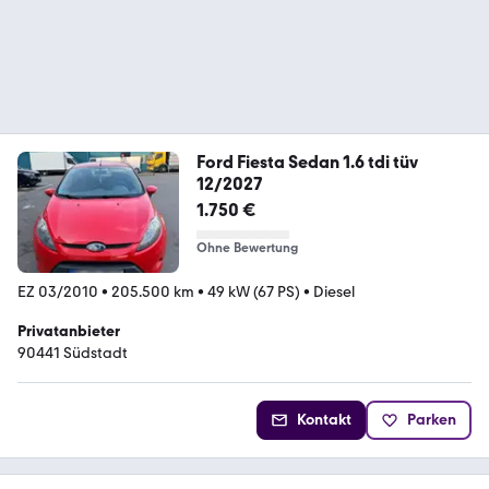
Ford Fiesta Sedan 1.6 tdi tüv
12/2027
1.750 €
Ohne Bewertung
EZ 03/2010
•
205.500 km
•
49 kW (67 PS)
•
Diesel
Privatanbieter
90441 Südstadt
Kontakt
Parken