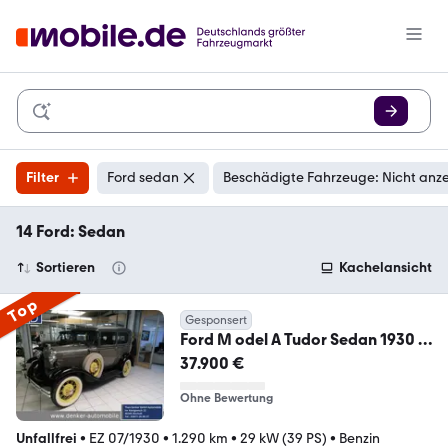
Filter
Ford sedan
Beschädigte Fahrzeuge: Nicht anz
14 Ford: Sedan
Sortieren
Kachelansicht
Top
Gesponsert
Ford M odel A Tudor Sedan 1930 H
Kennzeichen
37.900 €
Ohne Bewertung
Unfallfrei
•
EZ 07/1930
•
1.290 km
•
29 kW (39 PS)
•
Benzin