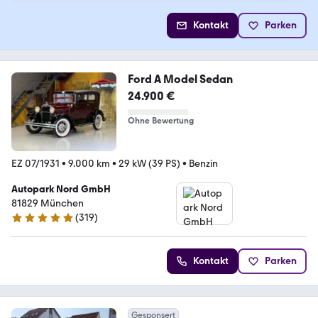
Kontakt
Parken
Ford A Model Sedan
24.900 €
Ohne Bewertung
EZ 07/1931
•
9.000 km
•
29 kW (39 PS)
•
Benzin
Autopark Nord GmbH
81829 München
(
319
)
4.9 Sterne
Kontakt
Parken
Gesponsert