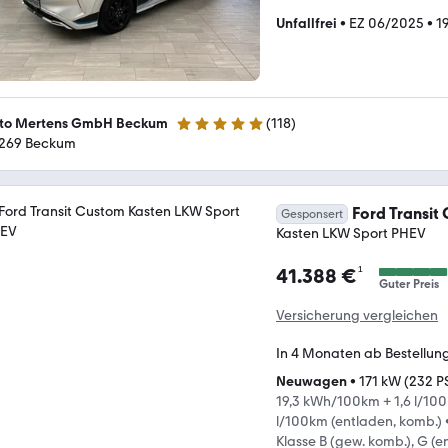
Unfallfrei
•
EZ 06/2025
•
1
to Mertens GmbH Beckum
(
118
)
4.9 Sterne
269 Beckum
Ford Transit
Gesponsert
Kasten LKW Sport PHEV
¹
41.388 €
Guter Preis
Versicherung vergleichen
In 4 Monaten ab Bestellun
Neuwagen
•
171 kW (232 P
19,3 kWh/100km + 1,6 l/100
l/100km (entladen, komb.)
Klasse B (gew. komb.), G (e