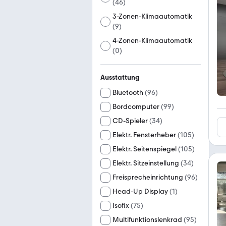
(
46
)
3-Zonen-Klimaautomatik
(
9
)
4-Zonen-Klimaautomatik
(
0
)
Ausstattung
Bluetooth
(
96
)
Bordcomputer
(
99
)
CD-Spieler
(
34
)
Elektr. Fensterheber
(
105
)
Elektr. Seitenspiegel
(
105
)
Elektr. Sitzeinstellung
(
34
)
Freisprecheinrichtung
(
96
)
Head-Up Display
(
1
)
Isofix
(
75
)
Multifunktionslenkrad
(
95
)