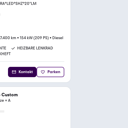
ERA°LED°SHZ°20"LM
7.400 km
•
154 kW (209 PS)
•
Diesel
NTE
HEIZBARE LENKRAD
KHEFT
Kontakt
Parken
o Custom
ze + A