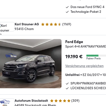
Das neue Ford SYNC 4
Technologie-Paket 2
Karl Stauner AG
(
1169
)
4.4 Sterne
93413 Cham
Ford Edge
Sport 4x4 AHK°NAVI°KAM
19.190 €
Fairer Preis
Versicherung vergleichen
Unfallfrei
•
EZ 06/2017
•
10
SPURH°PARKAS°AMBIE
LÜCKENLOSES SCHEC
Autoforum Stockstadt
(
309
)
4.8 Sterne
64589 Stockstadt am Rhein