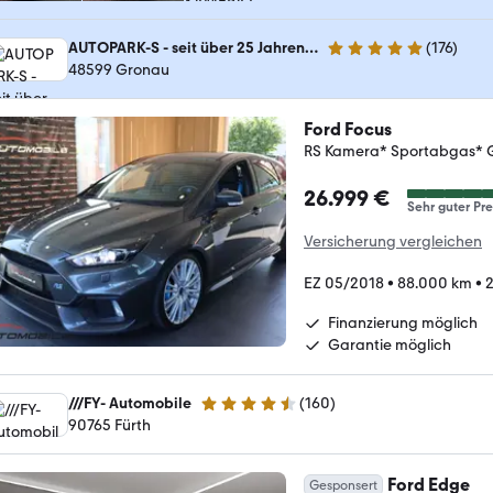
AUTOPARK-S - seit über 25 Jahren…
(
176
)
4.9 Sterne
48599 Gronau
Ford Focus
RS Kamera* Sportabgas* G
26.999 €
Sehr guter Pre
Versicherung vergleichen
EZ 05/2018
•
88.000 km
•
2
Finanzierung möglich
Garantie möglich
///FY- Automobile
(
160
)
4.3 Sterne
90765 Fürth
Ford Edge
Gesponsert