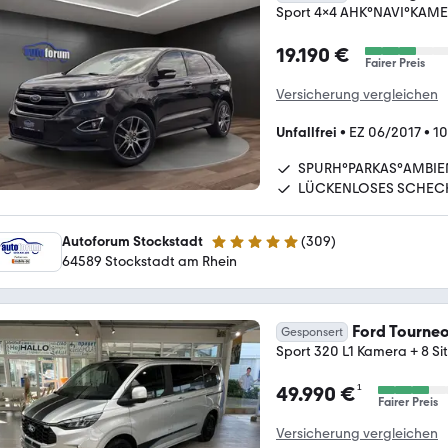
Sport 4x4 AHK°NAVI°KAM
19.190 €
Fairer Preis
Versicherung vergleichen
Unfallfrei
•
EZ 06/2017
•
10
SPURH°PARKAS°AMBIE
LÜCKENLOSES SCHEC
Autoforum Stockstadt
(
309
)
4.8 Sterne
64589 Stockstadt am Rhein
Ford Tourne
Gesponsert
Sport 320 L1 Kamera + 8 Sit
¹
49.990 €
Fairer Preis
Versicherung vergleichen