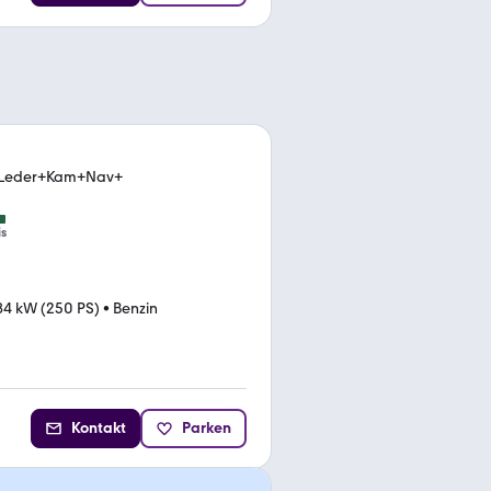
n+Leder+Kam+Nav+
is
84 kW (250 PS)
•
Benzin
Kontakt
Parken