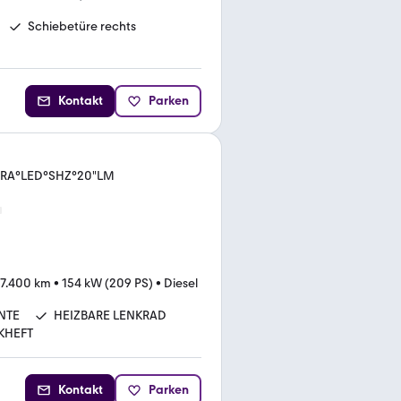
Schiebetüre rechts
Kontakt
Parken
ERA°LED°SHZ°20"LM
7.400 km
•
154 kW (209 PS)
•
Diesel
NTE
HEIZBARE LENKRAD
KHEFT
Kontakt
Parken