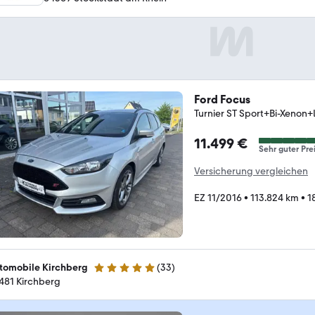
Ford Focus
Turnier ST Sport+Bi-Xeno
11.499 €
Sehr guter Pre
Versicherung vergleichen
EZ 11/2016
•
113.824 km
•
1
tomobile Kirchberg
(
33
)
4.8 Sterne
481 Kirchberg