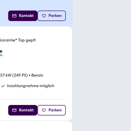
Kontakt
Parken
arantie* Top gepfl
is
57 kW (349 PS)
•
Benzin
Inzahlungnahme möglich
Kontakt
Parken