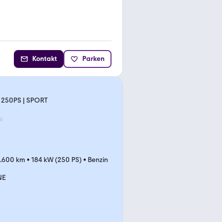
Kontakt
Parken
| 250PS | SPORT
.600 km
•
184 kW (250 PS)
•
Benzin
NE