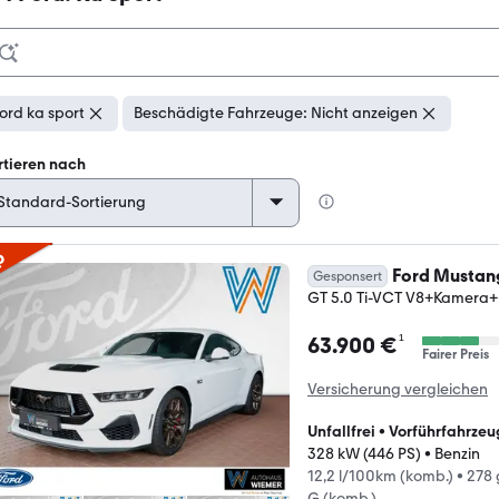
ord ka sport
Beschädigte Fahrzeuge: Nicht anzeigen
rtieren nach
p
Ford Mustan
Gesponsert
GT 5.0 Ti-VCT V8+Kamera
¹
63.900 €
Fairer Preis
Versicherung vergleichen
Unfallfrei
•
Vorführfahrzeu
328 kW (446 PS)
•
Benzin
12,2 l/100km (komb.)
•
278 
G (komb.)