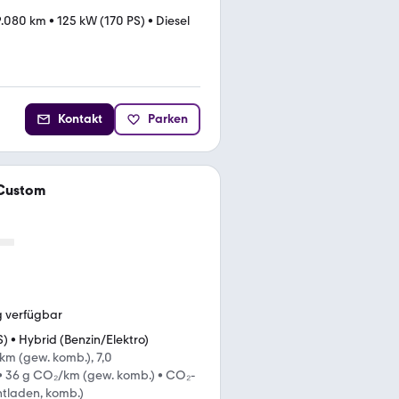
9.080 km
•
125 kW (170 PS)
•
Diesel
Kontakt
Parken
 Custom
g verfügbar
S)
•
Hybrid (Benzin/Elektro)
km (gew. komb.), 7,0
•
36 g CO₂/km (gew. komb.)
•
CO₂-
ntladen, komb.)