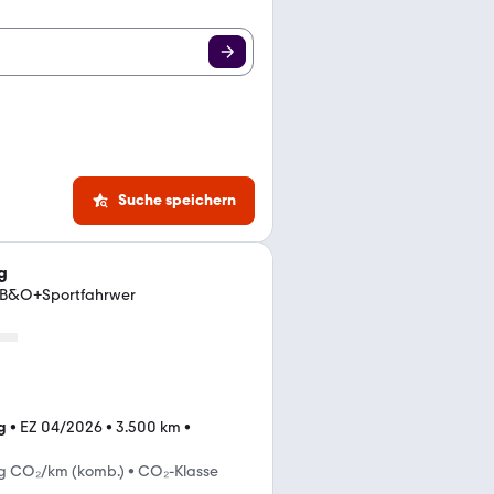
Suche speichern
g
+B&O+Sportfahrwer
g
•
EZ 04/2026
•
3.500 km
•
g CO₂/km (komb.)
•
CO₂-Klasse