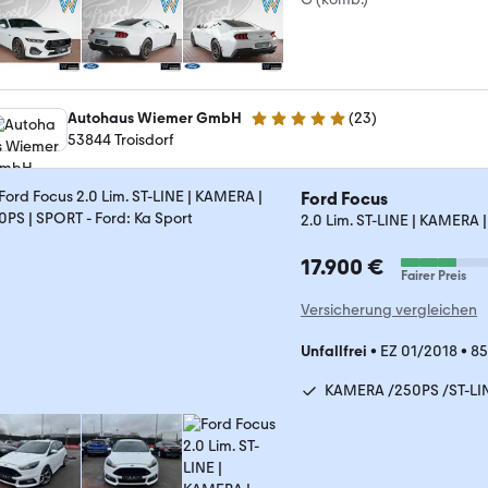
Autohaus Wiemer GmbH
(
23
)
5 Sterne
53844 Troisdorf
Ford Focus
2.0 Lim. ST-LINE | KAMERA 
17.900 €
Fairer Preis
Versicherung vergleichen
Unfallfrei
•
EZ 01/2018
•
85
KAMERA /250PS /ST-LI