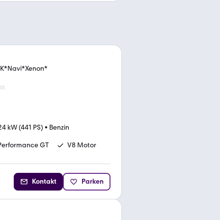
FK*Navi*Xenon*
24 kW (441 PS)
•
Benzin
Performance GT
V8 Motor
Kontakt
Parken