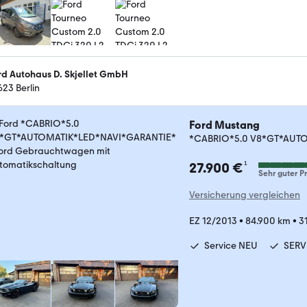
rd Autohaus D. Skjellet GmbH
623 Berlin
Ford Mustang
*CABRIO*5.0 V8*GT*AUT
¹
27.900 €
Sehr guter Pr
Versicherung vergleichen
EZ 12/2013
•
84.900 km
•
3
Service NEU
SERV