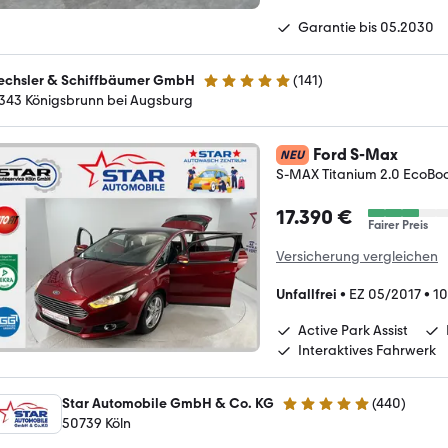
Garantie bis 05.2030
echsler & Schiffbäumer GmbH
(
141
)
4.9 Sterne
343 Königsbrunn bei Augsburg
Ford S-Max
NEU
S-MAX Titanium 2.0 EcoBoo
17.390 €
Fairer Preis
Versicherung vergleichen
Unfallfrei
•
EZ 05/2017
•
10
Active Park Assist
Interaktives Fahrwerk
Star Automobile GmbH & Co. KG
(
440
)
4.8 Sterne
50739 Köln