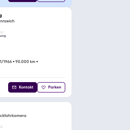
g
ennzeich
tung
1/1966
•
90.000 km
•
Kontakt
Parken
Rückfahrkamera