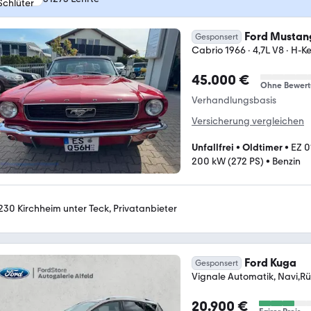
Ford Mustan
Gesponsert
Cabrio 1966 · 4,7L V8 · H-K
45.000 €
Ohne Bewer
Verhandlungsbasis
Versicherung vergleichen
Unfallfrei
•
Oldtimer
•
EZ 0
200 kW (272 PS)
•
Benzin
230 Kirchheim unter Teck, Privatanbieter
Ford Kuga
Gesponsert
Vignale Automatik, Navi,
20.900 €