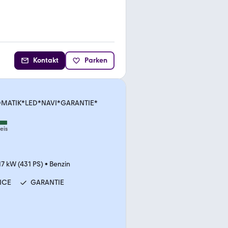
Kontakt
Parken
OMATIK*LED*NAVI*GARANTIE*
eis
17 kW (431 PS)
•
Benzin
ICE
GARANTIE