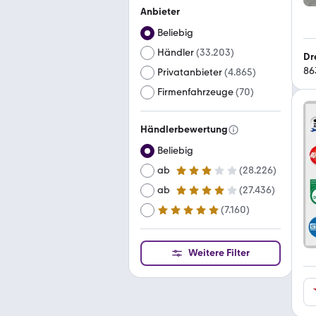
Anbieter
Beliebig
Händler
(
33.203
)
Dr
86
Privatanbieter
(
4.865
)
Firmenfahrzeuge
(
70
)
Händlerbewertung
Beliebig
ab
(
28.226
)
3 Sterne
ab
(
27.436
)
4 Sterne
(
7.160
)
ab
5 Sterne
Weitere Filter