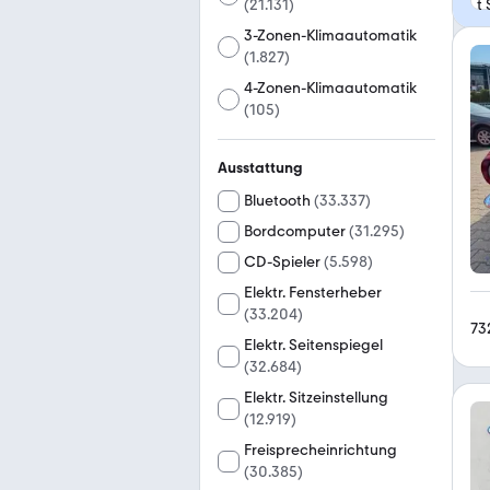
(
21.131
)
3-Zonen-Klimaautomatik
(
1.827
)
4-Zonen-Klimaautomatik
(
105
)
Ausstattung
Bluetooth
(
33.337
)
Bordcomputer
(
31.295
)
CD-Spieler
(
5.598
)
Elektr. Fensterheber
(
33.204
)
73
Elektr. Seitenspiegel
(
32.684
)
Elektr. Sitzeinstellung
(
12.919
)
Freisprecheinrichtung
(
30.385
)