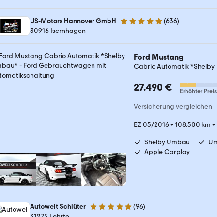
US-Motors Hannover GmbH
(
636
)
4.8 Sterne
30916 Isernhagen
Ford Mustang
Cabrio Automatik *Shelb
27.490 €
Erhöhter Preis
Versicherung vergleichen
EZ 05/2016
•
108.500 km
•
Shelby Umbau
Um
Apple Carplay
Autowelt Schlüter
(
96
)
4.9 Sterne
31275 Lehrte