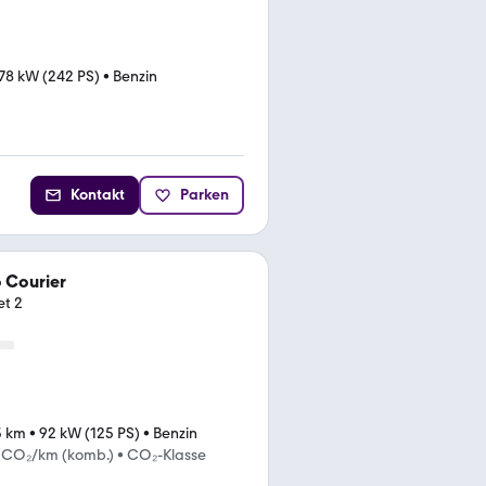
78 kW (242 PS)
•
Benzin
Kontakt
Parken
 Courier
et 2
3 km
•
92 kW (125 PS)
•
Benzin
 CO₂/km (komb.)
•
CO₂-Klasse