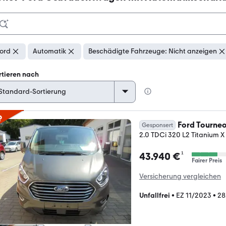
ord
Automatik
Beschädigte Fahrzeuge: Nicht anzeigen
rtieren nach
p
Ford Tourne
Gesponsert
2.0 TDCi 320 L2 Titanium 
¹
43.940 €
Fairer Preis
Versicherung vergleichen
Unfallfrei
•
EZ 11/2023
•
28