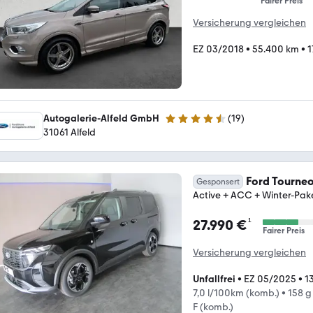
Fairer Preis
Versicherung vergleichen
EZ 03/2018
•
55.400 km
•
1
Autogalerie-Alfeld GmbH
(
19
)
4.5 Sterne
31061 Alfeld
Ford Tourneo
Gesponsert
Active + ACC + Winter-Pak
¹
27.990 €
Fairer Preis
Versicherung vergleichen
Unfallfrei
•
EZ 05/2025
•
1
7,0 l/100km (komb.)
•
158 g
F (komb.)