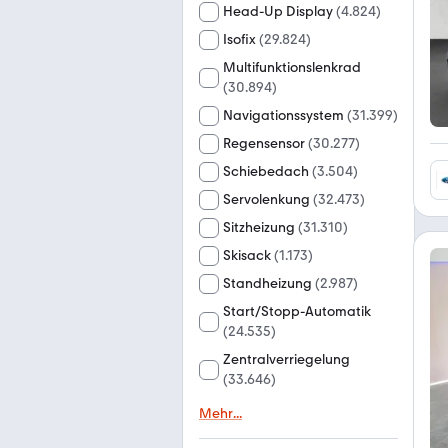
Head-Up Display
(
4.824
)
Isofix
(
29.824
)
Multifunktionslenkrad
(
30.894
)
Navigationssystem
(
31.399
)
Regensensor
(
30.277
)
Schiebedach
(
3.504
)
Servolenkung
(
32.473
)
Sitzheizung
(
31.310
)
Skisack
(
1.173
)
Standheizung
(
2.987
)
Start/Stopp-Automatik
(
24.535
)
Zentralverriegelung
(
33.646
)
Mehr
...