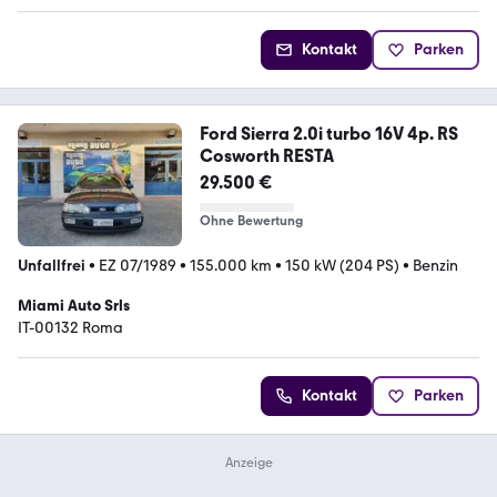
Kontakt
Parken
Ford Sierra 2.0i turbo 16V 4p. RS
Cosworth RESTA
29.500 €
Ohne Bewertung
Unfallfrei
•
EZ 07/1989
•
155.000 km
•
150 kW (204 PS)
•
Benzin
Miami Auto Srls
IT-00132 Roma
Kontakt
Parken