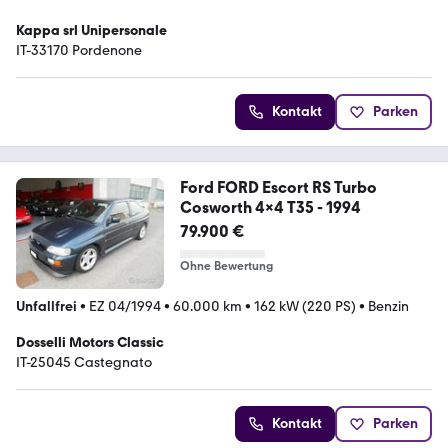
Kappa srl Unipersonale
IT-33170 Pordenone
Kontakt
Parken
Ford FORD Escort RS Turbo
Cosworth 4x4 T35 - 1994
79.900 €
Ohne Bewertung
Unfallfrei
•
EZ 04/1994
•
60.000 km
•
162 kW (220 PS)
•
Benzin
Dosselli Motors Classic
IT-25045 Castegnato
Kontakt
Parken