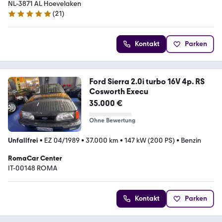
NL-3871 AL Hoevelaken
(
21
)
5 Sterne
Kontakt
Parken
Ford Sierra 2.0i turbo 16V 4p. RS
Cosworth Execu
35.000 €
Ohne Bewertung
Unfallfrei
•
EZ 04/1989
•
37.000 km
•
147 kW (200 PS)
•
Benzin
RomaCar Center
IT-00148 ROMA
Kontakt
Parken