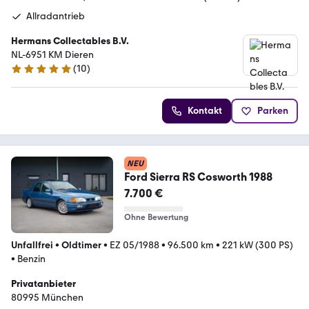
Allradantrieb
Hermans Collectables B.V.
NL-6951 KM Dieren
(
10
)
5 Sterne
Kontakt
Parken
NEU
Ford Sierra RS Cosworth 1988
7.700 €
Ohne Bewertung
Unfallfrei
•
Oldtimer
•
EZ 05/1988
•
96.500 km
•
221 kW (300 PS)
•
Benzin
Privatanbieter
80995 München