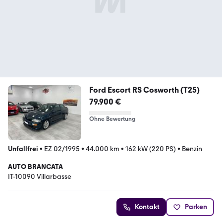
Ford Escort RS Cosworth (T25)
79.900 €
Ohne Bewertung
Unfallfrei
•
EZ 02/1995
•
44.000 km
•
162 kW (220 PS)
•
Benzin
AUTO BRANCATA
IT-10090 Villarbasse
Kontakt
Parken