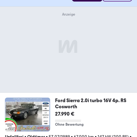
Ford Sierra 2.0i turbo 16V 4p. RS
Cosworth
27.990 €
Ohne Bewertung
Unfallfrei
•
Oldtimer
•
EZ 07/1989
•
67.000 km
•
147 kW (200 PS)
•