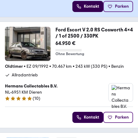
Kontakt
Parken
Ford Escort V 2.0 RS Cosworth 4x4
/ 1 of 2500 / 330PK
64.950 €
Ohne Bewertung
Oldtimer
•
EZ 09/1992
•
70.467 km
•
243 kW (330 PS)
•
Benzin
Allradantrieb
Hermans Collectables B.V.
NL-6951 KM Dieren
(
10
)
5 Sterne
Kontakt
Parken