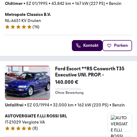
Oldtimer
•
EZ 01/1995
•
43.842 km
•
167 kW (227 PS)
•
Benzin
Metropole Classics B.V.
NL-6651 KV Druten
(
16
)
4.9 Sterne
Kontakt
Parken
Ford Escort **RS Cosworth T35
Executive UNI. PROP. -
140.000 €
Ohne Bewertung
Unfallfrei
•
EZ 03/1994
•
32.000 km
•
162 kW (220 PS)
•
Benzin
AUTOVERGIATE F.LLI ROSSI SRL
IT-21029 Vergiate VA
(
8
)
4.9 Sterne