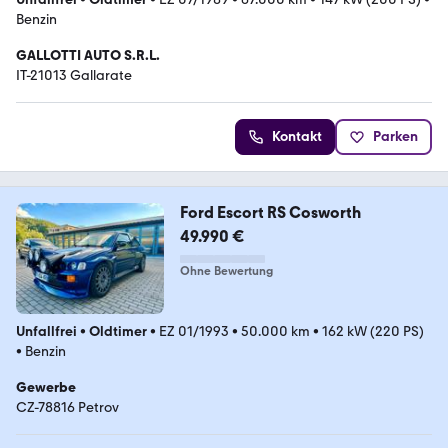
Benzin
GALLOTTI AUTO S.R.L.
IT-21013 Gallarate
Kontakt
Parken
Ford Escort RS Cosworth
49.990 €
Ohne Bewertung
Unfallfrei
•
Oldtimer
•
EZ 01/1993
•
50.000 km
•
162 kW (220 PS)
•
Benzin
Gewerbe
CZ-78816 Petrov