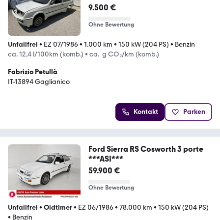
porte
9.500 €
Ohne Bewertung
Unfallfrei
•
EZ 07/1986
•
1.000 km
•
150 kW (204 PS)
•
Benzin
ca. 12,4 l/100km (komb.)
•
ca. g CO₂/km (komb.)
Fabrizio Petullà
IT-13894 Gaglianico
Kontakt
Parken
Ford Sierra RS Cosworth 3 porte
***ASI***
59.900 €
Ohne Bewertung
Unfallfrei
•
Oldtimer
•
EZ 06/1986
•
78.000 km
•
150 kW (204 PS)
•
Benzin