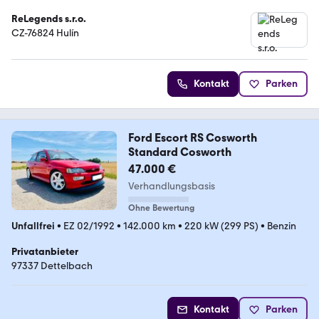
ReLegends s.r.o.
CZ-76824 Hulín
Kontakt
Parken
Ford Escort RS Cosworth
Standard Cosworth
47.000 €
Verhandlungsbasis
Ohne Bewertung
Unfallfrei
•
EZ 02/1992
•
142.000 km
•
220 kW (299 PS)
•
Benzin
Privatanbieter
97337 Dettelbach
Kontakt
Parken