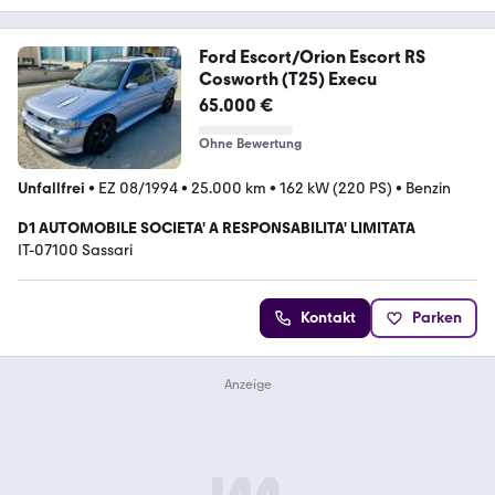
Ford Escort/Orion Escort RS
Cosworth (T25) Execu
65.000 €
Ohne Bewertung
Unfallfrei
•
EZ 08/1994
•
25.000 km
•
162 kW (220 PS)
•
Benzin
D1 AUTOMOBILE SOCIETA' A RESPONSABILITA' LIMITATA
IT-07100 Sassari
Kontakt
Parken