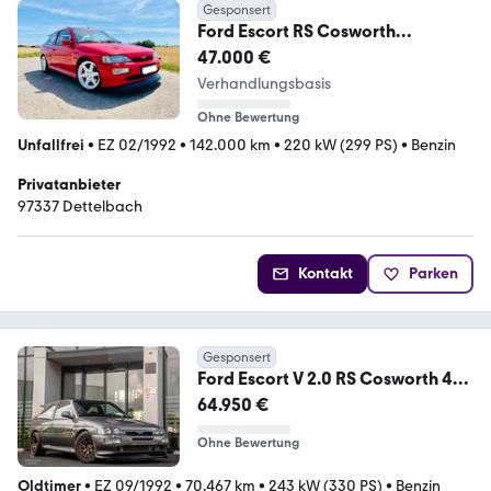
Gesponsert
Ford Escort RS Cosworth
Standard Cosworth
47.000 €
Verhandlungsbasis
Ohne Bewertung
Unfallfrei
•
EZ 02/1992
•
142.000 km
•
220 kW (299 PS)
•
Benzin
Privatanbieter
97337 Dettelbach
Kontakt
Parken
Gesponsert
Ford Escort V 2.0 RS Cosworth 4x4
/ 1 of 2500 / 330PK
64.950 €
Ohne Bewertung
Oldtimer
•
EZ 09/1992
•
70.467 km
•
243 kW (330 PS)
•
Benzin