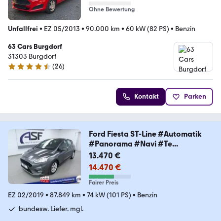
Ohne Bewertung
Unfallfrei
•
EZ 05/2013
•
90.000 km
•
60 kW (82 PS)
•
Benzin
63 Cars Burgdorf
31303 Burgdorf
(
26
)
4.6 Sterne
Kontakt
Parken
Ford Fiesta ST-Line #Automatik
#Panorama #Navi #Te...
13.470 €
14.470 €
Fairer Preis
EZ 02/2019
•
87.849 km
•
74 kW (101 PS)
•
Benzin
bundesw. Liefer. mgl.