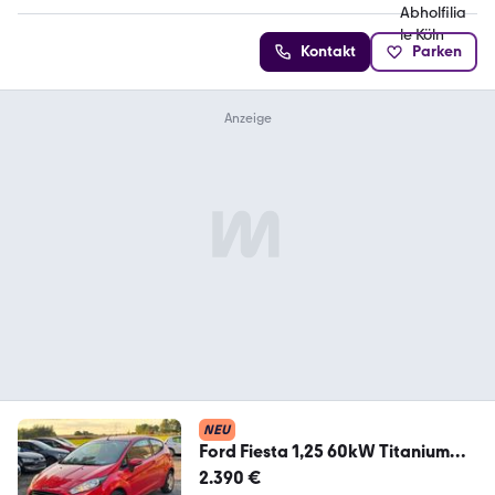
Kontakt
Parken
NEU
Ford Fiesta 1,25 60kW Titanium
EXPORT/GEWERBE
2.390 €