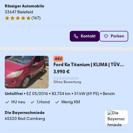
Rössiger Automobile
33647 Bielefeld
(
167
)
4.9 Sterne
Kontakt
Parken
NEU
Ford Ka Titanium | KLIMA | TÜV
NEU | 1.HAND
3.990 €
Ohne Bewertung
Unfallfrei
•
EZ 05/2016
•
82.734 km
•
51 kW (69 PS)
•
Benzin
HU neu
1.Hand
Wenig KM
Die Bayernschmiede
65520 Bad Camberg