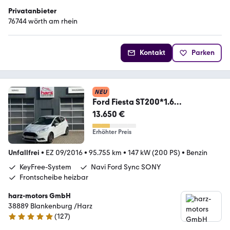
Privatanbieter
76744 wörth am rhein
Kontakt
Parken
NEU
Ford Fiesta ST200*1.6
EcoBoost*2.Hd*Recaro*Kamera*
13.650 €
SHZ
Erhöhter Preis
Unfallfrei
•
EZ 09/2016
•
95.755 km
•
147 kW (200 PS)
•
Benzin
KeyFree-System
Navi Ford Sync SONY
Frontscheibe heizbar
harz-motors GmbH
38889 Blankenburg /Harz
(
127
)
5 Sterne