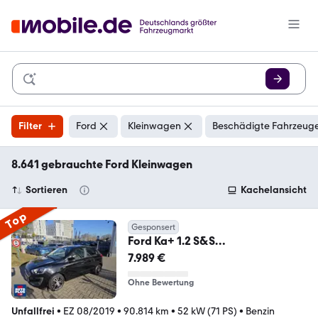
Filter
Ford
Kleinwagen
Beschädigte Fahrzeuge
8.641 gebrauchte Ford Kleinwagen
Sortieren
Kachelansicht
Top
Gesponsert
Ford Ka+ 1.2 S&S
PDC+KLIMA+ALLWETTERREIFEN+
7.989 €
HU NEUNSW
Ohne Bewertung
Unfallfrei
•
EZ 08/2019
•
90.814 km
•
52 kW (71 PS)
•
Benzin