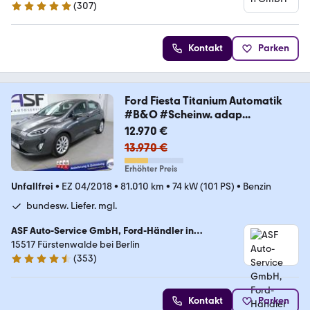
(
307
)
4.8 Sterne
Kontakt
Parken
Ford Fiesta Titanium Automatik
#B&O #Scheinw. adap...
12.970 €
13.970 €
Erhöhter Preis
Unfallfrei
•
EZ 04/2018
•
81.010 km
•
74 kW (101 PS)
•
Benzin
bundesw. Liefer. mgl.
ASF Auto-Service GmbH, Ford-Händler in
Fürstenwalde bei Berlin
15517 Fürstenwalde bei Berlin
(
353
)
4.6 Sterne
Kontakt
Parken