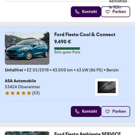
Kontakt
Parken
Ford Fiesta Cool & Connect
9.490 €
Sehr guter Preis
Unfallfrei
•
EZ 05/2018
•
43.000 km
•
63 kW (86 PS)
•
Benzin
ASA Automobile
53424 Oberwinter
(
53
)
5 Sterne
Kontakt
Parken
Ford Fiesta Ambiente SERVICE