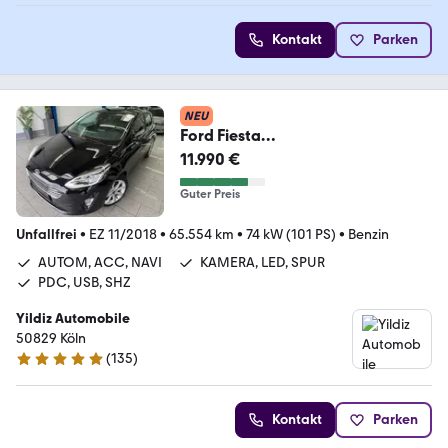
Kontakt
Parken
NEU
Ford Fiesta
1.0*AUT*TITN*CAM*ACC*NAV*LE
11.990 €
D*SPUR*PDC*SHZ
Guter Preis
Unfallfrei
•
EZ 11/2018
•
65.554 km
•
74 kW (101 PS)
•
Benzin
AUTOM, ACC, NAVI
KAMERA, LED, SPUR
PDC, USB, SHZ
Yildiz Automobile
50829 Köln
(
135
)
5 Sterne
Kontakt
Parken