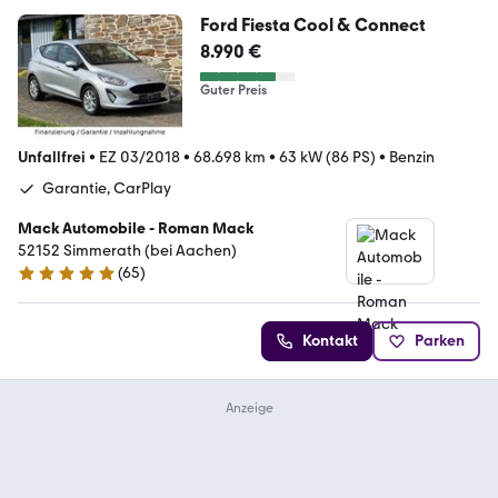
Ford Fiesta Cool & Connect
8.990 €
Guter Preis
Unfallfrei
•
EZ 03/2018
•
68.698 km
•
63 kW (86 PS)
•
Benzin
Garantie, CarPlay
Mack Automobile - Roman Mack
52152 Simmerath (bei Aachen)
(
65
)
4.8 Sterne
Kontakt
Parken