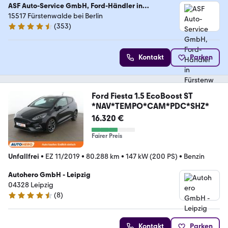
ASF Auto-Service GmbH, Ford-Händler in
Fürstenwalde bei Berlin
15517 Fürstenwalde bei Berlin
(
353
)
4.6 Sterne
Kontakt
Parken
Ford Fiesta 1.5 EcoBoost ST
*NAV*TEMPO*CAM*PDC*SHZ*
16.320 €
Fairer Preis
Unfallfrei
•
EZ 11/2019
•
80.288 km
•
147 kW (200 PS)
•
Benzin
Autohero GmbH - Leipzig
04328 Leipzig
(
8
)
4.3 Sterne
Kontakt
Parken