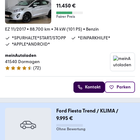
11.450 €
Fairer Preis
EZ 11/2017
•
88.700 km
•
74 kW (101 PS)
•
Benzin
*SPURHALTE*START/STOPP
*EINPARKHILFE*
*APPLE*ANDROID*
meinAutoladen
41540 Dormagen
(
72
)
4.5 Sterne
Kontakt
Parken
Ford Fiesta Trend / KLIMA /
9.995 €
Ohne Bewertung