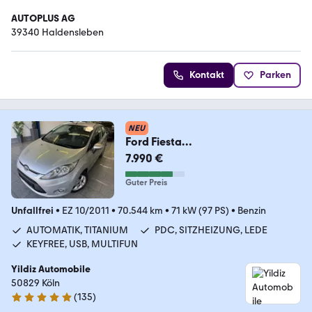
AUTOPLUS AG
39340 Haldensleben
Kontakt
Parken
NEU
Ford Fiesta
1.4*AUTOMATIK*TITANIUM*PDC*
7.990 €
SHZ*USB*KEYFRE
Guter Preis
Unfallfrei
•
EZ 10/2011
•
70.544 km
•
71 kW (97 PS)
•
Benzin
AUTOMATIK, TITANIUM
PDC, SITZHEIZUNG, LEDE
KEYFREE, USB, MULTIFUN
Yildiz Automobile
50829 Köln
(
135
)
5 Sterne