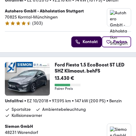
Unfallfrei
•
EZ 07/2015
•
92.218 km
•
74 kW (101 PS)
•
Benzin
Autohero GmbH - Abholstation Stuttgart
70825 Korntal-Münchingen
(
303
)
4.4 Sterne
Kontakt
Parken
Ford Fiesta 1.5 EcoBoost ST LED
SHZ Klimaaut. behFS
13.430 €
Fairer Preis
Unfallfrei
•
EZ 10/2018
•
97.595 km
•
147 kW (200 PS)
•
Benzin
Sportsitze
Ambientebeleuchtung
Kollisionswarner
Siemon GmbH
48231 Warendorf