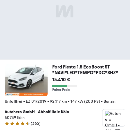
Ford Fiesta 1.5 EcoBoost ST
*NAVI*LED*TEMPO*PDC*SHZ*
15.410 €
Fairer Preis
Unfallfrei
•
EZ 01/2019
•
92.117 km
•
147 kW (200 PS)
•
Benzin
Autohero GmbH - Abholfiliale Köln
50739 Köln
(
365
)
4.6 Sterne