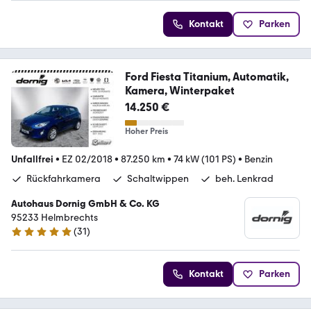
Kontakt
Parken
Ford Fiesta Titanium, Automatik,
Kamera, Winterpaket
14.250 €
Hoher Preis
Unfallfrei
•
EZ 02/2018
•
87.250 km
•
74 kW (101 PS)
•
Benzin
Rückfahrkamera
Schaltwippen
beh. Lenkrad
Autohaus Dornig GmbH & Co. KG
95233 Helmbrechts
(
31
)
5 Sterne
Kontakt
Parken