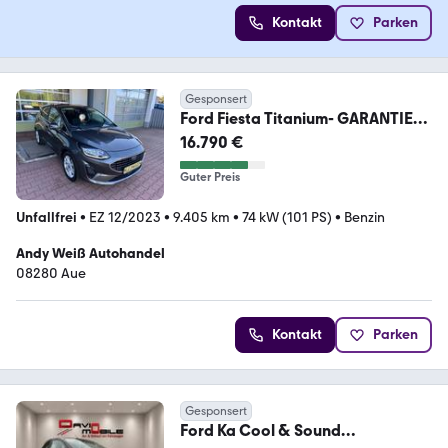
Kontakt
Parken
Gesponsert
Ford Fiesta Titanium- GARANTIE
BIS 12 / 2030 !!!
16.790 €
Guter Preis
Unfallfrei
•
EZ 12/2023
•
9.405 km
•
74 kW (101 PS)
•
Benzin
Andy Weiß Autohandel
08280 Aue
Kontakt
Parken
Gesponsert
Ford Ka Cool & Sound