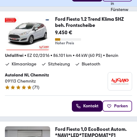
Ford Fiesta 1.2 Trend Klima SHZ
beh. Frontscheibe
9.450 €
Hoher Preis
Unfallfrei
•
EZ 02/2016
•
86.101 km
•
44 kW (60 PS)
•
Benzin
Klimaanlage
Sitzheizung
Bluetooth
Autoland NL Chemnitz
09113 Chemnitz
(
71
)
4.8 Sterne
Kontakt
Parken
Ford Fiesta 1,0 EcoBoost Autom.
*NAVI*LED*TEMPOMAT*F1