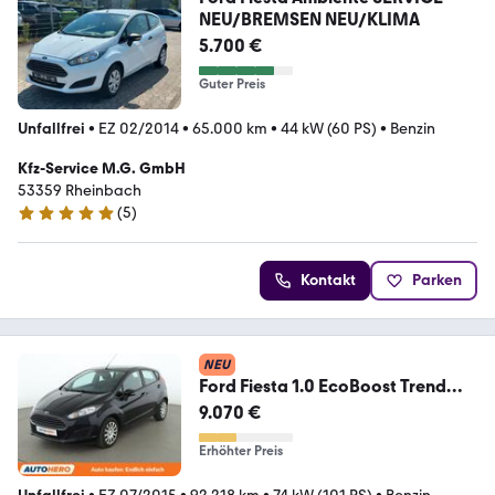
NEU/BREMSEN NEU/KLIMA
5.700 €
Guter Preis
Unfallfrei
•
EZ 02/2014
•
65.000 km
•
44 kW (60 PS)
•
Benzin
Kfz-Service M.G. GmbH
53359 Rheinbach
(
5
)
4.8 Sterne
Kontakt
Parken
NEU
Ford Fiesta 1.0 EcoBoost Trend
Aut.*KLIMA*BLUETOOTH*
9.070 €
Erhöhter Preis