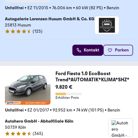
Unfallfrei
•
EZ 11/2015
•
76.006 km
•
60 kW (82 PS)
•
Benzin
Autogalerie Lorenzen Husum GmbH & Co. KG
25813 Husum
(
125
)
4.3 Sterne
Kontakt
Parken
Ford Fiesta 1.0 EcoBoost
Trend*AUTOMATIK*KLIMA*SHZ*
9.820 €
Erhöhter Preis
Unfallfrei
•
EZ 01/2017
•
92.952 km
•
74 kW (101 PS)
•
Benzin
Autohero GmbH - Abholfiliale Köln
50739 Köln
(
365
)
4.6 Sterne