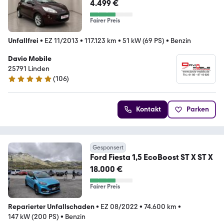
Edition+Sitzh+Aus 1.H
4.499 €
Fairer Preis
Unfallfrei
•
EZ 11/2013
•
117.123 km
•
51 kW (69 PS)
•
Benzin
Davio Mobile
25791 Linden
(
106
)
4.9 Sterne
Kontakt
Parken
Gesponsert
Ford Fiesta 1,5 EcoBoost ST X ST X
18.000 €
Fairer Preis
Reparierter Unfallschaden
•
EZ 08/2022
•
74.600 km
•
147 kW (200 PS)
•
Benzin