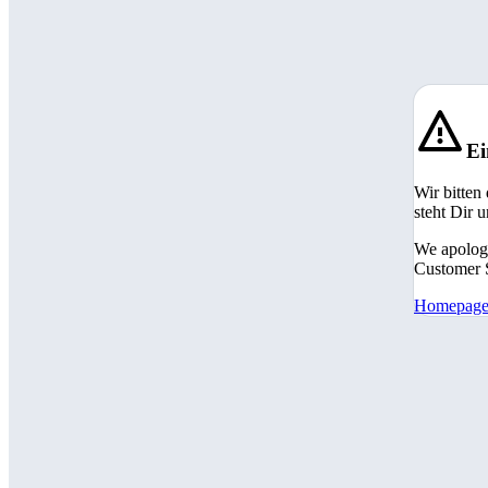
Ei
Wir bitten
steht Dir 
We apologi
Customer S
Homepag