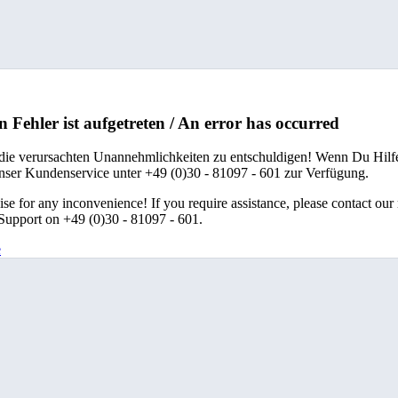
n Fehler ist aufgetreten / An error has occurred
 die verursachten Unannehmlichkeiten zu entschuldigen! Wenn Du Hilfe
unser Kundenservice unter +49 (0)30 - 81097 - 601 zur Verfügung.
se for any inconvenience! If you require assistance, please contact our
upport on +49 (0)30 - 81097 - 601.
e