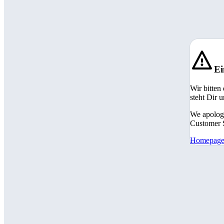
Ei
Wir bitten
steht Dir 
We apologi
Customer S
Homepag