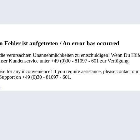
n Fehler ist aufgetreten / An error has occurred
 die verursachten Unannehmlichkeiten zu entschuldigen! Wenn Du Hilfe
unser Kundenservice unter +49 (0)30 - 81097 - 601 zur Verfügung.
se for any inconvenience! If you require assistance, please contact our
upport on +49 (0)30 - 81097 - 601.
e