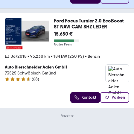
Ford Focus Turnier 2.0 EcoBoost
ST NAVI CAM SHZ LEDER
15.650 €
Guter Preis
EZ 06/2018
•
95.230 km
•
184 kW (250 PS)
•
Benzin
Auto Bierschneider Aalen GmbH
73525 Schwäbisch Gmünd
(
68
)
4.4 Sterne
Kontakt
Parken