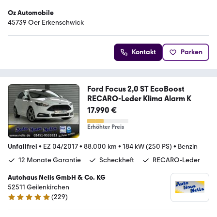
Oz Automobile
45739 Oer Erkenschwick
Kontakt
Parken
Ford Focus 2,0 ST EcoBoost
RECARO-Leder Klima Alarm K
17.990 €
Erhöhter Preis
Unfallfrei
•
EZ 04/2017
•
88.000 km
•
184 kW (250 PS)
•
Benzin
12 Monate Garantie
Scheckheft
RECARO-Leder
Autohaus Nelis GmbH & Co. KG
52511 Geilenkirchen
(
229
)
4.9 Sterne