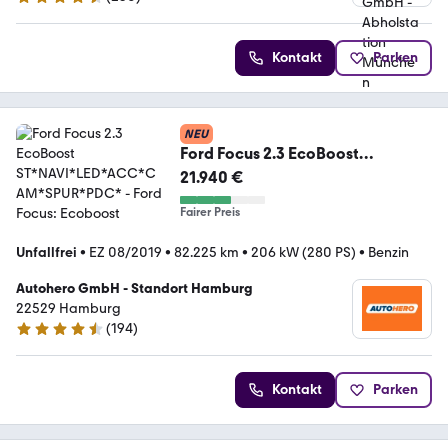
4.4 Sterne
Kontakt
Parken
NEU
Ford Focus 2.3 EcoBoost
ST*NAVI*LED*ACC*CAM*SPUR*P
21.940 €
DC*
Fairer Preis
Unfallfrei
•
EZ 08/2019
•
82.225 km
•
206 kW (280 PS)
•
Benzin
Autohero GmbH - Standort Hamburg
22529 Hamburg
(
194
)
4.6 Sterne
Kontakt
Parken