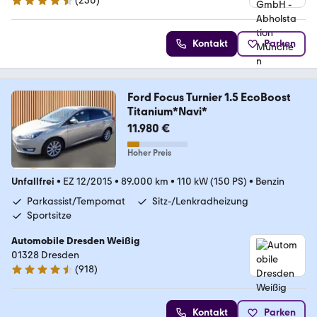
(
230
)
4.4 Sterne
Kontakt
Parken
Ford Focus Turnier 1.5 EcoBoost
Titanium*Navi*
11.980 €
Hoher Preis
Unfallfrei
•
EZ 12/2015
•
89.000 km
•
110 kW (150 PS)
•
Benzin
Parkassist/Tempomat
Sitz-/Lenkradheizung
Sportsitze
Automobile Dresden Weißig
01328 Dresden
(
918
)
4.4 Sterne
Kontakt
Parken