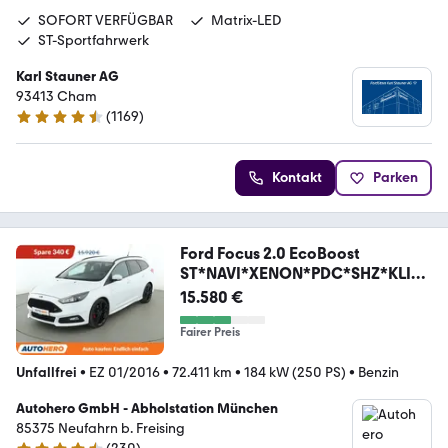
SOFORT VERFÜGBAR
Matrix-LED
ST-Sportfahrwerk
Karl Stauner AG
93413 Cham
(
1169
)
4.4 Sterne
Kontakt
Parken
Ford Focus 2.0 EcoBoost
ST*NAVI*XENON*PDC*SHZ*KLIM
A*
15.580 €
Fairer Preis
Unfallfrei
•
EZ 01/2016
•
72.411 km
•
184 kW (250 PS)
•
Benzin
Autohero GmbH - Abholstation München
85375 Neufahrn b. Freising