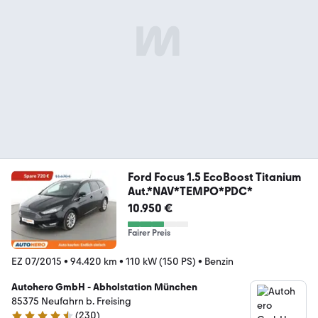
Ford Focus 1.5 EcoBoost Titanium
Aut.*NAV*TEMPO*PDC*
10.950 €
Fairer Preis
EZ 07/2015
•
94.420 km
•
110 kW (150 PS)
•
Benzin
Autohero GmbH - Abholstation München
85375 Neufahrn b. Freising
(
230
)