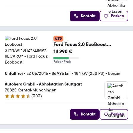
4.7 Sterne
Kontakt
Parken
NEU
Ford Focus 2.0 EcoBoost
ST*NAVI*SHZ*KLIMA*RECARO*
14.990 €
Fairer Preis
Unfallfrei
•
EZ 06/2016
•
86.996 km
•
184 kW (250 PS)
•
Benzin
Autohero GmbH - Abholstation Stuttgart
70825 Korntal-Münchingen
(
303
)
4.4 Sterne
Kontakt
Parken