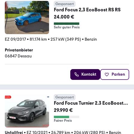
Gesponsert
Ford Focus 2,3 EcoBoost RS RS
24.000 €
Sehr guter Preis
EZ 09/2017
•
81.174 km
•
257 kW (349 PS)
•
Benzin
Privatanbieter
06847 Dessau
Kontakt
Parken
Gesponsert
Ford Focus Turnier 2.3 EcoBoost
ST LED Navi Alcantara
29.990 €
Fairer Preis
Unfallfrei
•
EZ 10/2021
•
26.789 km
•
206 kW (280 PS)
•
Benzin