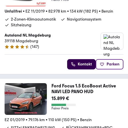
Unfallfrei
•
EZ 11/2019
•
82.978 km
•
134 kW (182 PS)
•
Benzin
2-Zonen-Klimaautomatik
Navigationssystem
Sitzheizung
Autoland NL Magdeburg
39118 Magdeburg
(
147
)
4.6 Sterne
Kontakt
Parken
Ford Focus 1.5 EcoBoost Active
NAVI LED PANO HUD
15.899 €
Fairer Preis
EZ 01/2019
•
79.176 km
•
110 kW (150 PS)
•
Benzin
SITZ+LENKRADHEIZUNG
RÜCKFAHRKAMERA+PDC