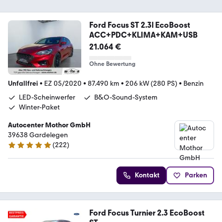
Ford Focus ST 2.3l EcoBoost
ACC+PDC+KLIMA+KAM+USB
21.064 €
Ohne Bewertung
Unfallfrei
•
EZ 05/2020
•
87.490 km
•
206 kW (280 PS)
•
Benzin
LED-Scheinwerfer
B&O-Sound-System
Winter-Paket
Autocenter Mothor GmbH
39638 Gardelegen
(
222
)
4.8 Sterne
Kontakt
Parken
Ford Focus Turnier 2.3 EcoBoost