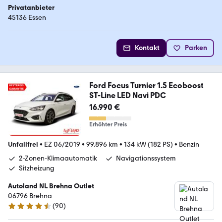
Privatanbieter
45136 Essen
Kontakt
Parken
Ford Focus Turnier 1.5 Ecoboost
ST-Line LED Navi PDC
16.990 €
Erhöhter Preis
Unfallfrei
•
EZ 06/2019
•
99.896 km
•
134 kW (182 PS)
•
Benzin
2-Zonen-Klimaautomatik
Navigationssystem
Sitzheizung
Autoland NL Brehna Outlet
06796 Brehna
(
90
)
4.3 Sterne