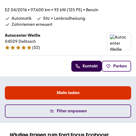
EZ 04/2016
•
97.600 km
•
92 kW (125 PS)
•
Benzin
Automatik
Sitz + Lenkradheizung
Zahnriemen erneuert
Autocenter Weiße
04509 Delitzsch
(
52
)
4.9 Sterne
Kontakt
Parken
Mehr laden
Filter anpassen
Häufige Fragen zum Ford Focus Ecoboost