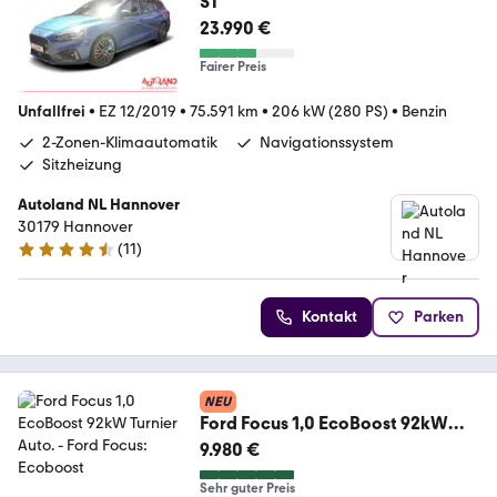
ST
23.990 €
Fairer Preis
Unfallfrei
•
EZ 12/2019
•
75.591 km
•
206 kW (280 PS)
•
Benzin
2-Zonen-Klimaautomatik
Navigationssystem
Sitzheizung
Autoland NL Hannover
30179 Hannover
(
11
)
4.7 Sterne
Kontakt
Parken
NEU
Ford Focus 1,0 EcoBoost 92kW
Turnier Auto.
9.980 €
Sehr guter Preis