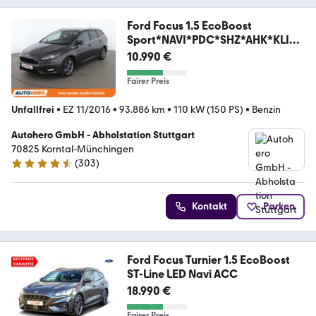
Ford Focus 1.5 EcoBoost
Sport*NAVI*PDC*SHZ*AHK*KLIM
A*
10.990 €
Fairer Preis
Unfallfrei
•
EZ 11/2016
•
93.886 km
•
110 kW (150 PS)
•
Benzin
Autohero GmbH - Abholstation Stuttgart
70825 Korntal-Münchingen
(
303
)
4.4 Sterne
Kontakt
Parken
Ford Focus Turnier 1.5 EcoBoost
ST-Line LED Navi ACC
18.990 €
Fairer Preis