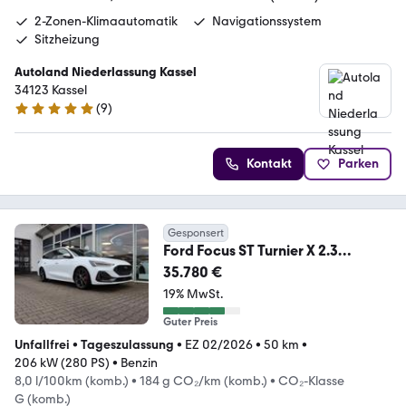
2-Zonen-Klimaautomatik
Navigationssystem
Sitzheizung
Autoland Niederlassung Kassel
34123 Kassel
(
9
)
5 Sterne
Kontakt
Parken
Gesponsert
Ford Focus ST Turnier X 2.3
EcoBoost B&O 4,99%* AHK
35.780 €
19% MwSt.
Guter Preis
Unfallfrei
•
Tageszulassung
•
EZ 02/2026
•
50 km
•
206 kW (280 PS)
•
Benzin
8,0 l/100km (komb.)
•
184 g CO₂/km (komb.)
•
CO₂-Klasse
G (komb.)