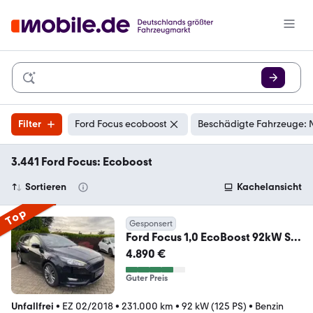
Filter
Ford Focus ecoboost
Beschädigte Fahrzeuge: 
3.441 Ford Focus: Ecoboost
Sortieren
Kachelansicht
Top
Gesponsert
Ford Focus 1,0 EcoBoost 92kW ST-
Line Turnier//
4.890 €
Guter Preis
Unfallfrei
•
EZ 02/2018
•
231.000 km
•
92 kW (125 PS)
•
Benzin