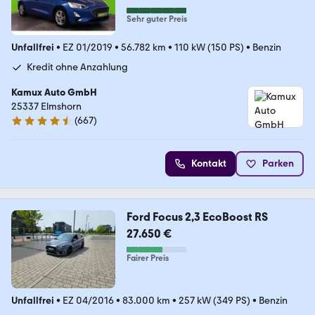
Sehr guter Preis
Unfallfrei
•
EZ 01/2019
•
56.782 km
•
110 kW (150 PS)
•
Benzin
Kredit ohne Anzahlung
Kamux Auto GmbH
25337 Elmshorn
(
667
)
4.5 Sterne
Kontakt
Parken
Ford Focus 2,3 EcoBoost RS
27.650 €
Fairer Preis
Unfallfrei
•
EZ 04/2016
•
83.000 km
•
257 kW (349 PS)
•
Benzin