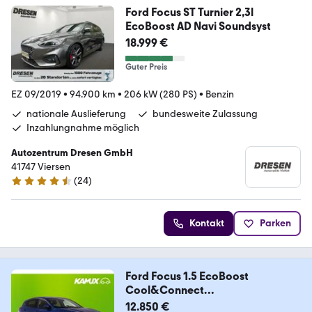
Ford Focus ST Turnier 2,3l
EcoBoost AD Navi Soundsyst
18.999 €
Guter Preis
EZ 09/2019
•
94.900 km
•
206 kW (280 PS)
•
Benzin
nationale Auslieferung
bundesweite Zulassung
Inzahlungnahme möglich
Autozentrum Dresen GmbH
41747 Viersen
(
24
)
4.4 Sterne
Kontakt
Parken
Ford Focus 1.5 EcoBoost
Cool&Connect
ACC+NAVI+DAB+KAM
12.850 €