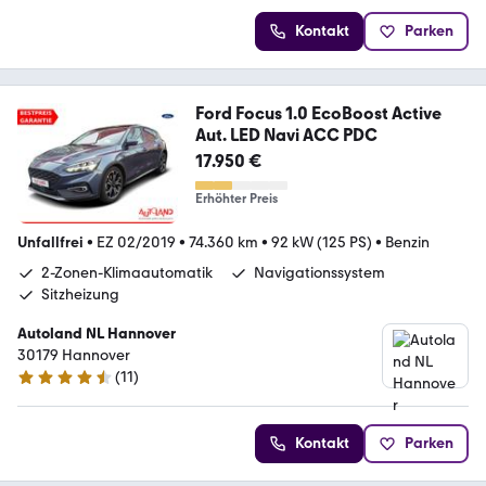
Kontakt
Parken
Ford Focus 1.0 EcoBoost Active
Aut. LED Navi ACC PDC
17.950 €
Erhöhter Preis
Unfallfrei
•
EZ 02/2019
•
74.360 km
•
92 kW (125 PS)
•
Benzin
2-Zonen-Klimaautomatik
Navigationssystem
Sitzheizung
Autoland NL Hannover
30179 Hannover
(
11
)
4.7 Sterne
Kontakt
Parken