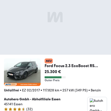
NEU
Ford Focus 2.3 EcoBoost RS
*NAVI*BI-XENON*TEMPO*SONY
25.300 €
Guter Preis
Unfallfrei
•
EZ 02/2017
•
117.828 km
•
257 kW (349 PS)
•
Benzin
Autohero Gmbh - Abholfiliale Essen
45141 Essen
(
32
)