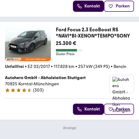
Kontakt
Parken
Ford Focus 2.3 EcoBoost RS
*NAVI*BI-XENON*TEMPO*SONY
25.300 €
Guter Preis
Unfallfrei
•
EZ 02/2017
•
117.828 km
•
257 kW (349 PS)
•
Benzin
Autohero GmbH - Abholstation Stuttgart
70825 Korntal-Münchingen
(
303
)
4.4 Sterne
Kontakt
Parken