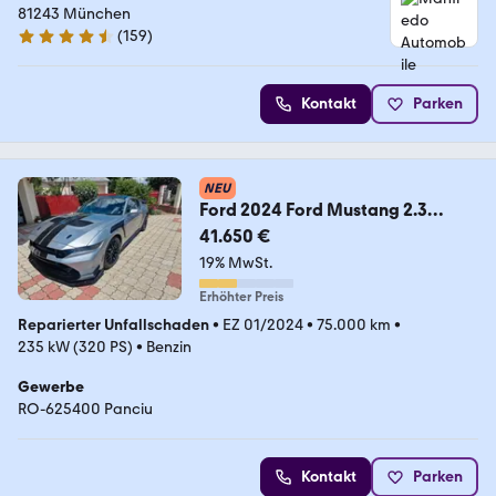
81243 München
(
159
)
4.6 Sterne
Kontakt
Parken
NEU
Ford 2024 Ford Mustang 2.3
EcoBoost Automatic
41.650 €
19% MwSt.
Erhöhter Preis
Reparierter Unfallschaden
•
EZ 01/2024
•
75.000 km
•
235 kW (320 PS)
•
Benzin
Gewerbe
RO-625400 Panciu
Kontakt
Parken