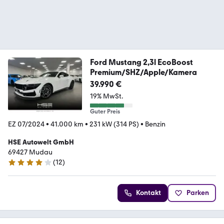
Ford Mustang 2,3l EcoBoost
Premium/SHZ/Apple/Kamera
39.990 €
19% MwSt.
Guter Preis
EZ 07/2024
•
41.000 km
•
231 kW (314 PS)
•
Benzin
HSE Autowelt GmbH
69427 Mudau
(
12
)
4.2 Sterne
Kontakt
Parken