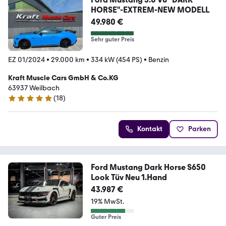
HORSE"-EXTREM-NEW MODELL
49.980 €
Sehr guter Preis
EZ 01/2024
•
29.000 km
•
334 kW (454 PS)
•
Benzin
Kraft Muscle Cars GmbH & Co.KG
63937 Weilbach
(
18
)
5 Sterne
Kontakt
Parken
Ford Mustang Dark Horse S650
Look Tüv Neu 1.Hand
43.987 €
19% MwSt.
Guter Preis