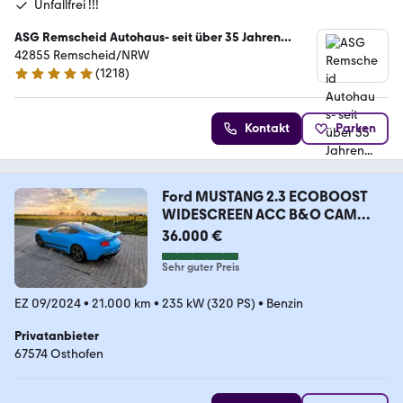
Unfallfrei !!!
ASG Remscheid Autohaus- seit über 35 Jahren...
42855 Remscheid/NRW
(
1218
)
4.8 Sterne
Kontakt
Parken
Ford MUSTANG 2.3 ECOBOOST
WIDESCREEN ACC B&O CAM
TOTW
36.000 €
Sehr guter Preis
EZ 09/2024
•
21.000 km
•
235 kW (320 PS)
•
Benzin
Privatanbieter
67574 Osthofen