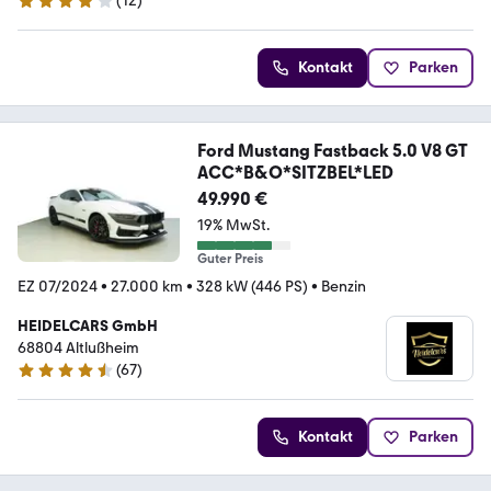
(
12
)
4.2 Sterne
Kontakt
Parken
Ford Mustang Fastback 5.0 V8 GT
ACC*B&O*SITZBEL*LED
49.990 €
19% MwSt.
Guter Preis
EZ 07/2024
•
27.000 km
•
328 kW (446 PS)
•
Benzin
HEIDELCARS GmbH
68804 Altlußheim
(
67
)
4.7 Sterne
Kontakt
Parken