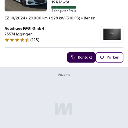
19% MwSt.
Sehr guter Preis
EZ 10/2024
•
29.000 km
•
228 kW (310 PS)
•
Benzin
Autohaus IGGI GmbH
73574 Iggingen
(
125
)
4.7 Sterne
Kontakt
Parken