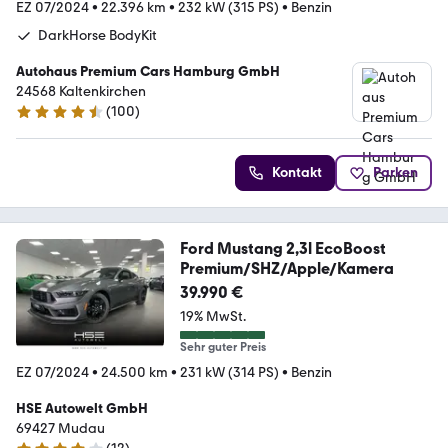
EZ 07/2024
•
22.396 km
•
232 kW (315 PS)
•
Benzin
DarkHorse BodyKit
Autohaus Premium Cars Hamburg GmbH
24568 Kaltenkirchen
(
100
)
4.4 Sterne
Kontakt
Parken
Ford Mustang 2,3l EcoBoost
Premium/SHZ/Apple/Kamera
39.990 €
19% MwSt.
Sehr guter Preis
EZ 07/2024
•
24.500 km
•
231 kW (314 PS)
•
Benzin
HSE Autowelt GmbH
69427 Mudau