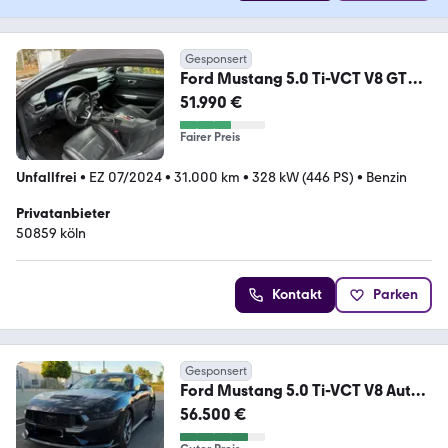
Gesponsert
Ford Mustang 5.0 Ti-VCT V8 GT
,von Werksangehörigen
51.990 €
Fairer Preis
Unfallfrei
•
EZ 07/2024
•
31.000 km
•
328 kW (446 PS)
•
Benzin
Privatanbieter
50859 köln
Kontakt
Parken
Gesponsert
Ford Mustang 5.0 Ti-VCT V8 Auto
Dark Horse
56.500 €