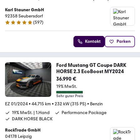
Karl Stauner GmbH
92358 Seubersdorf
(
597
)
4.8 Sterne
Kontakt
Parken
Ford Mustang GT Coupe DARK
HORSE 2.3 EcoBoost MY2024
36.990 €
19% MwSt.
Sehr guter Preis
EZ 01/2024
•
44.715 km
•
232 kW (315 PS)
•
Benzin
19% MwSt. | 1.Hand
Performance Package
DARK HORSE BLACK
RockTrade GmbH
04178 Leipzig