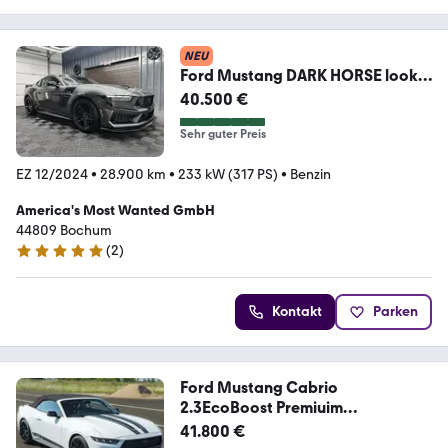
NEU
Ford Mustang DARK HORSE look,
2.3
40.500 €
Sehr guter Preis
EZ 12/2024
•
28.900 km
•
233 kW (317 PS)
•
Benzin
America's Most Wanted GmbH
44809 Bochum
(
2
)
4.8 Sterne
Kontakt
Parken
Ford Mustang Cabrio
2.3EcoBoost Premiuim
36m.Garantie
41.800 €