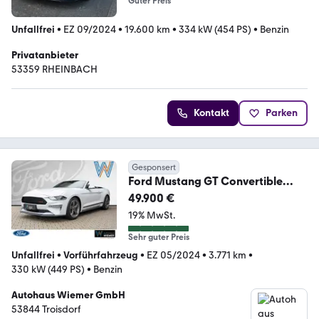
Guter Preis
Unfallfrei
•
EZ 09/2024
•
19.600 km
•
334 kW (454 PS)
•
Benzin
Privatanbieter
53359 RHEINBACH
Kontakt
Parken
Gesponsert
Ford Mustang GT Convertible
California Special 5.0l +
49.900 €
19% MwSt.
Sehr guter Preis
Unfallfrei
•
Vorführfahrzeug
•
EZ 05/2024
•
3.771 km
•
330 kW (449 PS)
•
Benzin
Autohaus Wiemer GmbH
53844 Troisdorf