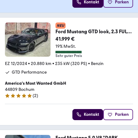
Kontakt
Parken
NEU
Ford Mustang GTD look, 2.3 FULL
OPTION
41.999 €
19% MwSt.
Sehr guter Preis
EZ 12/2024
•
20.880 km
•
235 kW (320 PS)
•
Benzin
GTD Performance
America's Most Wanted GmbH
44809 Bochum
(
2
)
4.8 Sterne
Kontakt
Parken
Ford Mustang 5.0 V8 "DARK