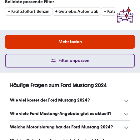
Beliebte passende Filter
+
Kraftstoffart
:
Benzin
+
Getriebe
:
Automatik
+
Kategorie
:
Cabri
Mehr laden
Filter anpassen
Häufige Fragen zum Ford Mustang 2024
Wie viel kostet der Ford Mustang 2024?
Ein guter Preis für einen Ford Mustang 2024 liegt
Wie viele Ford Mustang-Angebote gibt es aktuell?
zwischen 46.600 € und 59.987 €. (Stand: 8.8.2026)
Es gibt insgesamt 82 Ford Mustang bei mobile.de, davon
Welche Motorisierung hat der Ford Mustang 2024?
82 Gebraucht- und 0 Neuwagen. (Stand: 8.8.2026)
Der Ford Mustang 2024 hat Leistungen zwischen 314 und