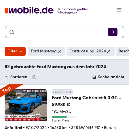
Filter
Ford Mustang
Erstzulassung: 2024
Besch
82 gebrauchte Ford Mustang aus dem Jahr 2024
Sortieren
Kachelansicht
Top
Gesponsert
Ford Mustang Cabriolet 5.0 GT
ABSTANDSMTEP KAMERA DAB
59.980 €
19% MwSt.
Fairer Preis
Unfallfrei
•
EZ 07/2024
•
16.150 km
•
328 kW (446 PS)
•
Benzin