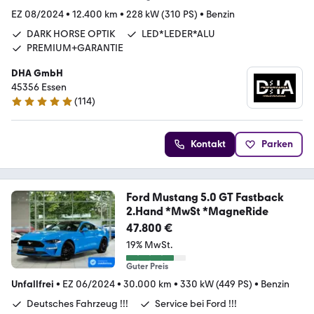
EZ 08/2024
•
12.400 km
•
228 kW (310 PS)
•
Benzin
DARK HORSE OPTIK
LED*LEDER*ALU
PREMIUM+GARANTIE
DHA GmbH
45356 Essen
(
114
)
4.8 Sterne
Kontakt
Parken
Ford Mustang 5.0 GT Fastback
2.Hand *MwSt *MagneRide
47.800 €
19% MwSt.
Guter Preis
Unfallfrei
•
EZ 06/2024
•
30.000 km
•
330 kW (449 PS)
•
Benzin
Deutsches Fahrzeug !!!
Service bei Ford !!!