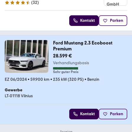
(
32
)
4.7 Sterne
Kontakt
Parken
Ford Mustang 2.3 Ecoboost
Premium
28.599 €
Verhandlungsbasis
Sehr guter Preis
EZ 06/2024
•
59.900 km
•
235 kW (320 PS)
•
Benzin
Gewerbe
LT-01118 Vilnius
Kontakt
Parken