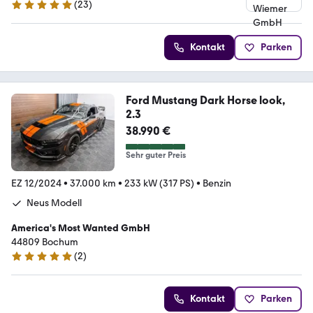
(
23
)
5 Sterne
Kontakt
Parken
Ford Mustang Dark Horse look,
2.3
38.990 €
Sehr guter Preis
EZ 12/2024
•
37.000 km
•
233 kW (317 PS)
•
Benzin
Neus Modell
America's Most Wanted GmbH
44809 Bochum
(
2
)
4.8 Sterne
Kontakt
Parken