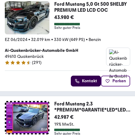
Ford Mustang 5,0 Gt 500 SHELBY
PREMIUM LED LCD COC
43.980 €
Sehr guter Preis
EZ 06/2024
•
32.019 km
•
330 kW (449 PS)
•
Benzin
Ai-Quakenbrücker-Automobile GmbH
49610 Quakenbrück
(
291
)
4.6 Sterne
Kontakt
Parken
Ford Mustang 2.3
*PREMIUM*GARANTIE*LED*LEDE
R*VIRTUAL*
42.987 €
19% MwSt.
Sehr guter Preis