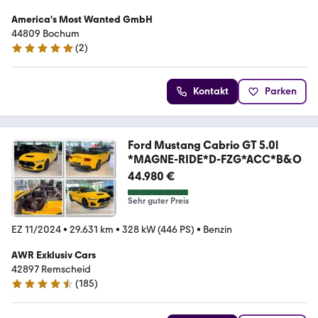
America's Most Wanted GmbH
44809 Bochum
(
2
)
4.8 Sterne
Kontakt
Parken
Ford Mustang Cabrio GT 5.0l
*MAGNE-RIDE*D-FZG*ACC*B&O
44.980 €
Sehr guter Preis
EZ 11/2024
•
29.631 km
•
328 kW (446 PS)
•
Benzin
AWR Exklusiv Cars
42897 Remscheid
(
185
)
4.7 Sterne