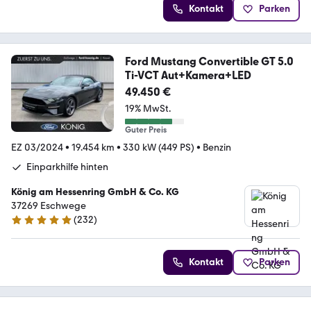
Kontakt
Parken
Ford Mustang Convertible GT 5.0
Ti-VCT Aut+Kamera+LED
49.450 €
19% MwSt.
Guter Preis
EZ 03/2024
•
19.454 km
•
330 kW (449 PS)
•
Benzin
Einparkhilfe hinten
König am Hessenring GmbH & Co. KG
37269 Eschwege
(
232
)
4.9 Sterne
Kontakt
Parken