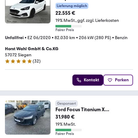
Lieferung möglich
22.555 €
19% MwSt.
ggf. zzgl. Lieferkosten
Fairer Preis
Unfallfrei
•
EZ 06/2020
•
82.030 km
•
206 kW (280 PS)
•
Benzin
Horst Wahl GmbH & Co.KG
57072 Siegen
(
32
)
5 Sterne
Kontakt
Parken
Gesponsert
Ford Focus Titanium X
Turnier*AUT*NAVI
31.980 €
19% MwSt.
Fairer Preis