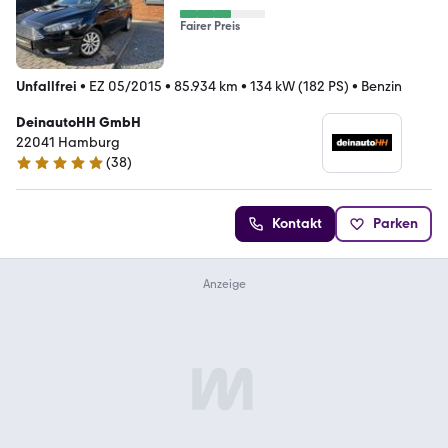
Fairer Preis
Unfallfrei
•
EZ 05/2015
•
85.934 km
•
134 kW (182 PS)
•
Benzin
DeinautoHH GmbH
22041 Hamburg
(
38
)
5 Sterne
Kontakt
Parken