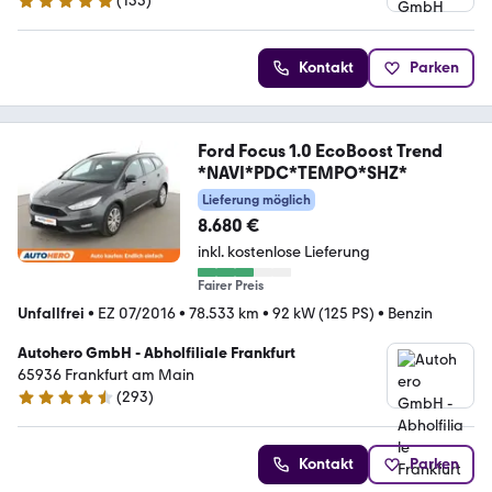
(
135
)
4.8 Sterne
Kontakt
Parken
Ford Focus 1.0 EcoBoost Trend
*NAVI*PDC*TEMPO*SHZ*
Lieferung möglich
8.680 €
inkl. kostenlose Lieferung
Fairer Preis
Unfallfrei
•
EZ 07/2016
•
78.533 km
•
92 kW (125 PS)
•
Benzin
Autohero GmbH - Abholfiliale Frankfurt
65936 Frankfurt am Main
(
293
)
4.6 Sterne
Kontakt
Parken