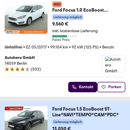
NEU
Ford Focus 1.0 EcoBoost
Titanium*NAVI*TEMPO*CAM*PD
Lieferung möglich
C*
9.560 €
inkl. kostenlose Lieferung
Fairer Preis
Unfallfrei
•
EZ 05/2017
•
99.104 km
•
92 kW (125 PS)
•
Benzin
Autohero GmbH
14059 Berlin
(
502
)
4.5 Sterne
Kontakt
Parken
Ford Focus 1.5 EcoBoost ST-
Line*NAVI*TEMPO*CAM*PDC*
Lieferung möglich
13.050 €