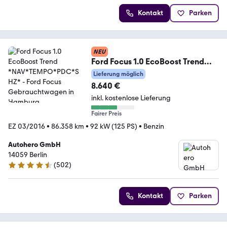
Kontakt
Parken
NEU
Ford Focus 1.0 EcoBoost Trend
*NAV*TEMPO*PDC*SHZ*
Lieferung möglich
8.640 €
inkl. kostenlose Lieferung
Fairer Preis
EZ 03/2016
•
86.358 km
•
92 kW (125 PS)
•
Benzin
Autohero GmbH
14059 Berlin
(
502
)
4.5 Sterne
Kontakt
Parken