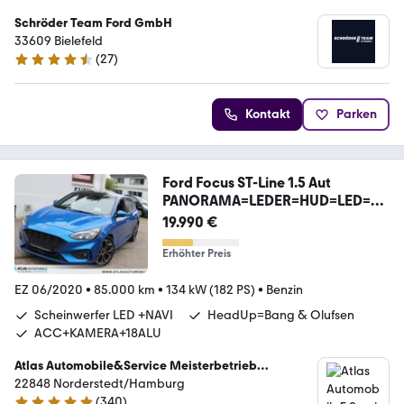
Schröder Team Ford GmbH
33609 Bielefeld
(
27
)
4.3 Sterne
Kontakt
Parken
Ford Focus ST-Line 1.5 Aut
PANORAMA=LEDER=HUD=LED=NA
V
19.990 €
Erhöhter Preis
EZ 06/2020
•
85.000 km
•
134 kW (182 PS)
•
Benzin
Scheinwerfer LED +NAVI
HeadUp=Bang & Olufsen
ACC+KAMERA+18ALU
Atlas Automobile&Service Meisterbetrieb
+Reifenservice
22848 Norderstedt/Hamburg
(
340
)