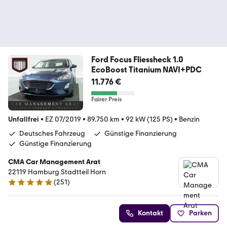
Ford Focus Fliessheck 1.0
EcoBoost Titanium NAVI+PDC
11.776 €
Fairer Preis
Unfallfrei
•
EZ 07/2019
•
89.750 km
•
92 kW (125 PS)
•
Benzin
Deutsches Fahrzeug
Günstige Finanzierung
Günstige Finanzierung
CMA Car Management Arat
22119 Hamburg Stadtteil Horn
(
251
)
4.9 Sterne
Kontakt
Parken