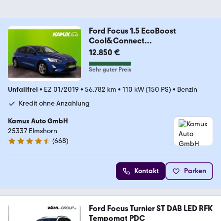
Ford Focus 1.5 EcoBoost
Cool&Connect
ACC+NAVI+DAB+KAM
12.850 €
Sehr guter Preis
Unfallfrei
•
EZ 01/2019
•
56.782 km
•
110 kW (150 PS)
•
Benzin
Kredit ohne Anzahlung
Kamux Auto GmbH
25337 Elmshorn
(
668
)
4.6 Sterne
Kontakt
Parken
Ford Focus Turnier ST DAB LED RFK
Tempomat PDC