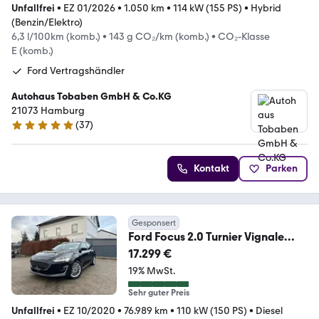
Unfallfrei
•
EZ 01/2026
•
1.050 km
•
114 kW (155 PS)
•
Hybrid
(Benzin/Elektro)
6,3 l/100km (komb.)
•
143 g CO₂/km (komb.)
•
CO₂-Klasse
E (komb.)
Ford Vertragshändler
Autohaus Tobaben GmbH & Co.KG
21073 Hamburg
(
37
)
4.9 Sterne
Kontakt
Parken
Gesponsert
Ford Focus 2.0 Turnier Vignale
AID*LED*HUD*SIDE*17"
17.299 €
19% MwSt.
Sehr guter Preis
Unfallfrei
•
EZ 10/2020
•
76.989 km
•
110 kW (150 PS)
•
Diesel