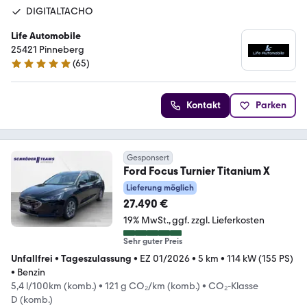
DIGITALTACHO
Life Automobile
25421 Pinneberg
(
65
)
5 Sterne
Kontakt
Parken
Gesponsert
Ford Focus Turnier Titanium X
Lieferung möglich
27.490 €
19% MwSt.
ggf. zzgl. Lieferkosten
Sehr guter Preis
Unfallfrei
•
Tageszulassung
•
EZ 01/2026
•
5 km
•
114 kW (155 PS)
•
Benzin
5,4 l/100km (komb.)
•
121 g CO₂/km (komb.)
•
CO₂-Klasse
D (komb.)