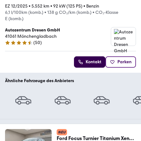
EZ 12/2025
•
5.552 km
•
92 kW (125 PS)
•
Benzin
6,1 l/100km (komb.)
•
138 g CO₂/km (komb.)
•
CO₂-Klasse
E (komb.)
Autozentrum Dresen GmbH
41061 Mönchengladbach
(
50
)
4.3 Sterne
Kontakt
Parken
Ähnliche Fahrzeuge des Anbieters
NEU
Ford Focus Turnier Titanium Xenon