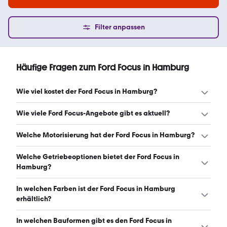
Filter anpassen
Häufige Fragen zum Ford Focus in Hamburg
Wie viel kostet der Ford Focus in Hamburg?
Ein guter Preis für einen Ford Focus in Hamburg liegt
Wie viele Ford Focus-Angebote gibt es aktuell?
zwischen 6.290 € und 21.879 €. Leasingangebote starten
ab 193 € monatlich. (Stand: 9.8.2026)
Es gibt insgesamt 433 Ford Focus bei mobile.de, davon
Welche Motorisierung hat der Ford Focus in Hamburg?
432 Gebraucht- und 1 Neuwagen. (Stand: 9.8.2026)
Der Ford Focus in Hamburg hat Leistungen zwischen 101
Welche Getriebeoptionen bietet der Ford Focus in
und 182 PS. (Stand: 9.8.2026)
Hamburg?
Der Ford Focus in Hamburg ist mit manuellem und
In welchen Farben ist der Ford Focus in Hamburg
automatischem Getriebe erhältlich. (Stand: 9.8.2026)
erhältlich?
Den Ford Focus in Hamburg gibt es in folgenden Farben:
In welchen Bauformen gibt es den Ford Focus in