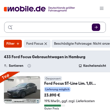
Filter
Ford Focus
Beschädigte Fahrzeuge: Nicht anze
433 Ford Focus Gebrauchtwagen in Hamburg
Sortieren
Kachelansicht
Top
Gesponsert
Ford Focus ST-Line Lim. 1,0l
EcoBoost Sportpaket Navi
Lieferung möglich
23.890 €
19% MwSt.
ggf. zzgl. Lieferkosten
Guter Preis