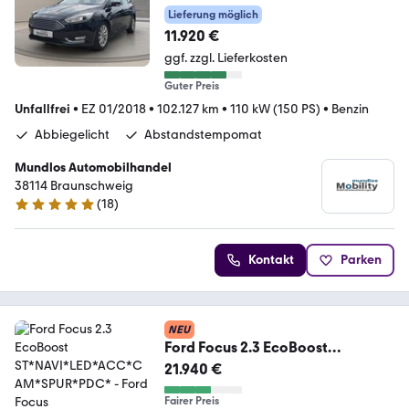
Cam Sony ACC
Lieferung möglich
11.920 €
ggf. zzgl. Lieferkosten
Guter Preis
Unfallfrei
•
EZ 01/2018
•
102.127 km
•
110 kW (150 PS)
•
Benzin
Abbiegelicht
Abstandstempomat
Mundlos Automobilhandel
38114 Braunschweig
(
18
)
4.8 Sterne
Kontakt
Parken
NEU
Ford Focus 2.3 EcoBoost
ST*NAVI*LED*ACC*CAM*SPUR*P
21.940 €
DC*
Fairer Preis