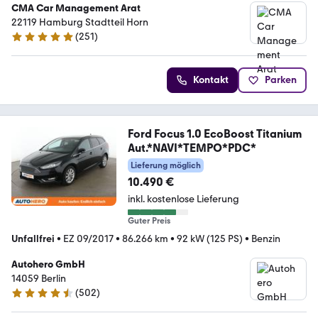
CMA Car Management Arat
22119 Hamburg Stadtteil Horn
(
251
)
4.9 Sterne
Kontakt
Parken
Ford Focus 1.0 EcoBoost Titanium
Aut.*NAVI*TEMPO*PDC*
Lieferung möglich
10.490 €
inkl. kostenlose Lieferung
Guter Preis
Unfallfrei
•
EZ 09/2017
•
86.266 km
•
92 kW (125 PS)
•
Benzin
Autohero GmbH
14059 Berlin
(
502
)
4.5 Sterne