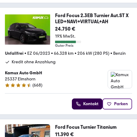
Ford Focus 2.3EB Turnier Aut.ST X
LED+NAVI+VIRTUAL+AH
24.750 €
19% MwSt.
Guter Preis
Unfallfrei
•
EZ 06/2023
•
66.328 km
•
206 kW (280 PS)
•
Benzin
Kredit ohne Anzahlung
Kamux Auto GmbH
25337 Elmshorn
(
668
)
4.6 Sterne
Kontakt
Parken
Ford Focus Turnier Titanium
11.390 €