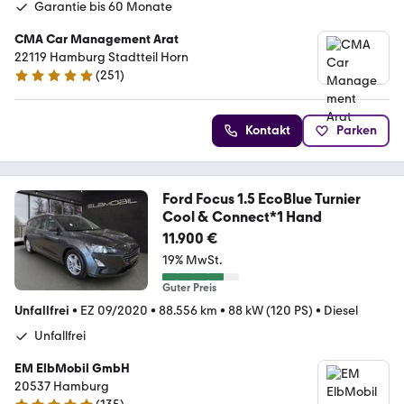
Garantie bis 60 Monate
CMA Car Management Arat
22119 Hamburg Stadtteil Horn
(
251
)
4.9 Sterne
Kontakt
Parken
Ford Focus 1.5 EcoBlue Turnier
Cool & Connect*1 Hand
11.900 €
19% MwSt.
Guter Preis
Unfallfrei
•
EZ 09/2020
•
88.556 km
•
88 kW (120 PS)
•
Diesel
Unfallfrei
EM ElbMobil GmbH
20537 Hamburg