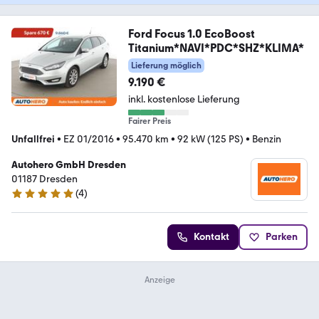
Ford Focus 1.0 EcoBoost
Titanium*NAVI*PDC*SHZ*KLIMA*
Lieferung möglich
9.190 €
inkl. kostenlose Lieferung
Fairer Preis
Unfallfrei
•
EZ 01/2016
•
95.470 km
•
92 kW (125 PS)
•
Benzin
Autohero GmbH Dresden
01187 Dresden
(
4
)
5 Sterne
Kontakt
Parken