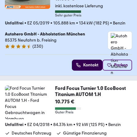
inkl. kostenlose Lieferung
Sehr guter Preis
Unfallfrei
•
EZ 05/2019
•
105.888 km
•
134 kW (182 PS)
•
Benzin
Autohero GmbH - Abholstation München
85375 Neufahrn b. Freising
(
230
)
4.4 Sterne
Kontakt
Parken
Ford Focus Turnier 1.0 EcoBoost
Titanium AUTOM 1.H
10.775 €
Guter Preis
Unfallfrei
•
EZ 04/2018
•
84.376 km
•
92 kW (125 PS)
•
Benzin
Deutsches Fahrzeug
Günstige Finanzierung