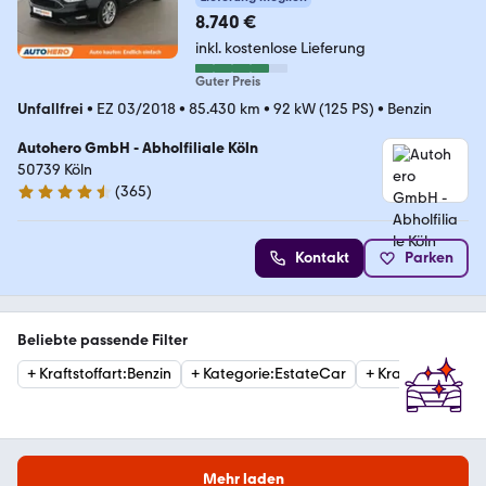
8.740 €
inkl. kostenlose Lieferung
Guter Preis
Unfallfrei
•
EZ 03/2018
•
85.430 km
•
92 kW (125 PS)
•
Benzin
Autohero GmbH - Abholfiliale Köln
50739 Köln
(
365
)
4.6 Sterne
Kontakt
Parken
Beliebte passende Filter
+
Kraftstoffart
:
Benzin
+
Kategorie
:
EstateCar
+
Kraftstoffart
:
Die
Mehr laden