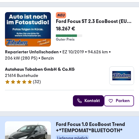
NEU
Ford Focus ST 2.3 EcoBoost (EURO
6d-TEMP) ST LED+PDC
18.267 €
Guter Preis
Reparierter Unfallschaden
•
EZ 10/2019
•
94.626 km
•
206 kW (280 PS)
•
Benzin
Autohaus Tobaben GmbH & Co.KG
21614 Buxtehude
(
32
)
4.9 Sterne
Kontakt
Parken
Ford Focus 1.0 EcoBoost Trend
+*TEMPOMAT*BLUETOOTH*
Lieferung möglich