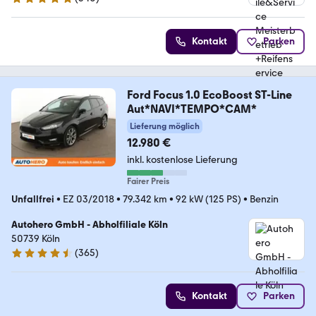
5 Sterne
Kontakt
Parken
Ford Focus 1.0 EcoBoost ST-Line
Aut*NAVI*TEMPO*CAM*
Lieferung möglich
12.980 €
inkl. kostenlose Lieferung
Fairer Preis
Unfallfrei
•
EZ 03/2018
•
79.342 km
•
92 kW (125 PS)
•
Benzin
Autohero GmbH - Abholfiliale Köln
50739 Köln
(
365
)
4.6 Sterne
Kontakt
Parken