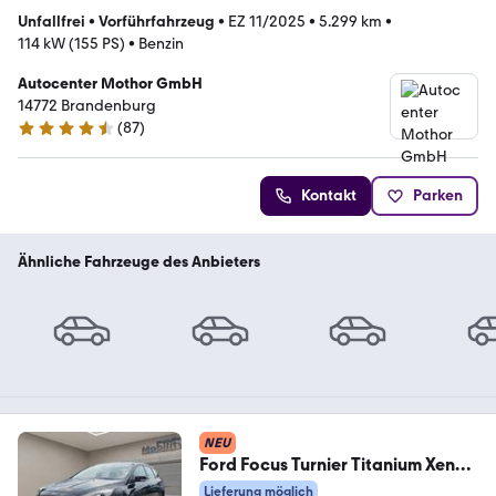
Unfallfrei
•
Vorführfahrzeug
•
EZ 11/2025
•
5.299 km
•
114 kW (155 PS)
•
Benzin
Autocenter Mothor GmbH
14772 Brandenburg
(
87
)
4.6 Sterne
Kontakt
Parken
Ähnliche Fahrzeuge des Anbieters
NEU
Ford Focus Turnier Titanium Xenon
Cam Sony ACC
Lieferung möglich