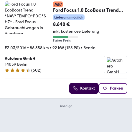
NEU
Ford Focus 1.0 EcoBoost Trend
*NAV*TEMPO*PDC*SHZ*
Lieferung möglich
8.640 €
inkl. kostenlose Lieferung
Fairer Preis
EZ 03/2016
•
86.358 km
•
92 kW (125 PS)
•
Benzin
Autohero GmbH
14059 Berlin
(
502
)
4.5 Sterne
Kontakt
Parken