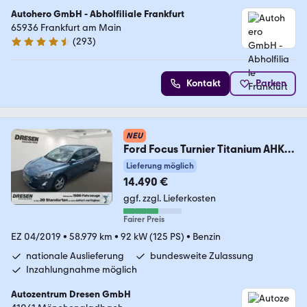
Autohero GmbH - Abholfiliale Frankfurt
65936 Frankfurt am Main
(
293
)
4.6 Sterne
Kontakt
Parken
NEU
Ford Focus Turnier Titanium AHK-
klappbar Navi LED App
Lieferung möglich
14.490 €
ggf. zzgl. Lieferkosten
Fairer Preis
EZ 04/2019
•
58.979 km
•
92 kW (125 PS)
•
Benzin
nationale Auslieferung
bundesweite Zulassung
Inzahlungnahme möglich
Autozentrum Dresen GmbH