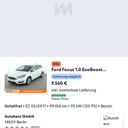
NEU
Ford Focus 1.0 EcoBoost
Titanium*NAVI*TEMPO*CAM*PD
Lieferung möglich
C*
9.560 €
inkl. kostenlose Lieferung
Fairer Preis
Unfallfrei
•
EZ 05/2017
•
99.104 km
•
92 kW (125 PS)
•
Benzin
Autohero GmbH
14059 Berlin
(
502
)