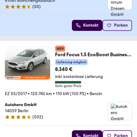
41061 Mönchengladbach
(
50
)
4.3 Sterne
Kontakt
Parken
NEU
Ford Focus 1.5 EcoBoost Business
*NAVI*TEMPO*PDC*SHZ*
Lieferung möglich
8.340 €
inkl. kostenlose Lieferung
Sehr guter Preis
EZ 05/2017
•
120.745 km
•
110 kW (150 PS)
•
Benzin
Autohero GmbH
14059 Berlin
(
502
)
4.5 Sterne
Kontakt
Parken