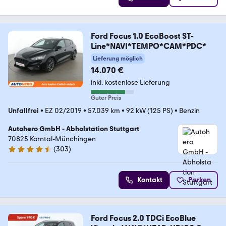
Ford Focus 1.0 EcoBoost ST-
Line*NAVI*TEMPO*CAM*PDC*
Lieferung möglich
14.070 €
inkl. kostenlose Lieferung
Guter Preis
Unfallfrei
•
EZ 02/2019
•
57.039 km
•
92 kW (125 PS)
•
Benzin
Autohero GmbH - Abholstation Stuttgart
70825 Korntal-Münchingen
(
303
)
4.4 Sterne
Kontakt
Parken
Ford Focus 2.0 TDCi EcoBlue