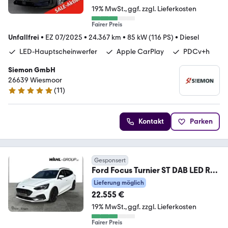
19% MwSt.
ggf. zzgl. Lieferkosten
Fairer Preis
Unfallfrei
•
EZ 07/2025
•
24.367 km
•
85 kW (116 PS)
•
Diesel
LED-Hauptscheinwerfer
Apple CarPlay
PDCv+h
Siemon GmbH
26639 Wiesmoor
(
11
)
4.8 Sterne
Kontakt
Parken
Gesponsert
Ford Focus Turnier ST DAB LED RFK
Tempomat PDC
Lieferung möglich
22.555 €
19% MwSt.
ggf. zzgl. Lieferkosten
Fairer Preis