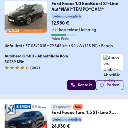
Ford Focus 1.0 EcoBoost ST-Line
Aut*NAVI*TEMPO*CAM*
Lieferung möglich
12.980 €
inkl. kostenlose Lieferung
Fairer Preis
Unfallfrei
•
EZ 03/2018
•
79.342 km
•
92 kW (125 PS)
•
Benzin
Autohero GmbH - Abholfiliale Köln
50739 Köln
(
365
)
4.6 Sterne
Kontakt
Parken
Gesponsert
NEU
Ford Focus Turn. 1.5 ST-Line X
Auto. Pano HeadUp
Lieferung möglich
24.930 €