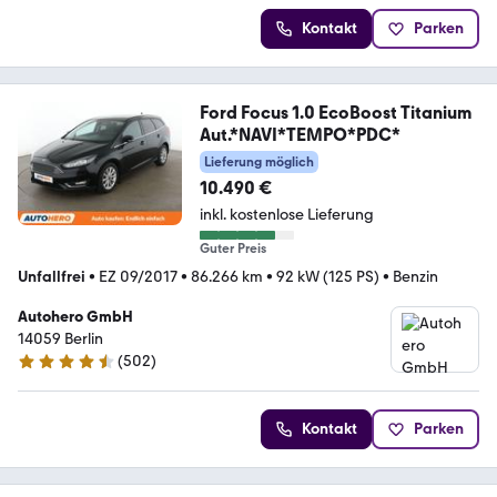
Kontakt
Parken
Ford Focus 1.0 EcoBoost Titanium
Aut.*NAVI*TEMPO*PDC*
Lieferung möglich
10.490 €
inkl. kostenlose Lieferung
Guter Preis
Unfallfrei
•
EZ 09/2017
•
86.266 km
•
92 kW (125 PS)
•
Benzin
Autohero GmbH
14059 Berlin
(
502
)
4.5 Sterne
Kontakt
Parken