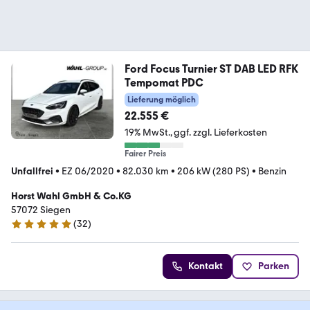
Ford Focus Turnier ST DAB LED RFK
Tempomat PDC
Lieferung möglich
22.555 €
19% MwSt.
ggf. zzgl. Lieferkosten
Fairer Preis
Unfallfrei
•
EZ 06/2020
•
82.030 km
•
206 kW (280 PS)
•
Benzin
Horst Wahl GmbH & Co.KG
57072 Siegen
(
32
)
5 Sterne
Kontakt
Parken