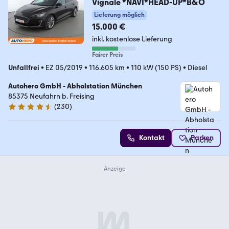
Vignale *NAVI*HEAD-UP*B&O
Lieferung möglich
15.000 €
inkl. kostenlose Lieferung
Fairer Preis
Unfallfrei
•
EZ 05/2019
•
116.605 km
•
110 kW (150 PS)
•
Diesel
Autohero GmbH - Abholstation München
85375 Neufahrn b. Freising
(
230
)
4.4 Sterne
Kontakt
Parken