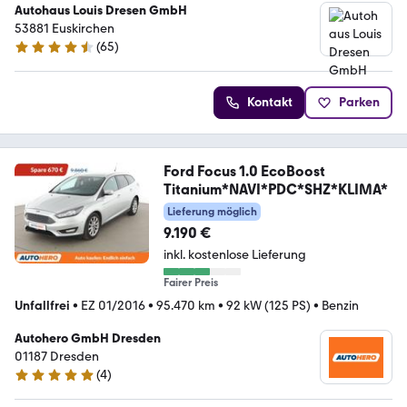
Autohaus Louis Dresen GmbH
53881 Euskirchen
(
65
)
4.7 Sterne
Kontakt
Parken
Ford Focus 1.0 EcoBoost
Titanium*NAVI*PDC*SHZ*KLIMA*
Lieferung möglich
9.190 €
inkl. kostenlose Lieferung
Fairer Preis
Unfallfrei
•
EZ 01/2016
•
95.470 km
•
92 kW (125 PS)
•
Benzin
Autohero GmbH Dresden
01187 Dresden
(
4
)
5 Sterne