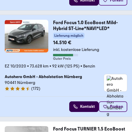
Kontakt
Parken
Ford Focus 1.0 EcoBoost Mild-
Hybrid ST-Line*NAVI*LED*
Lieferung möglich
14.510 €
inkl. kostenlose Lieferung
Guter Preis
EZ 10/2020
•
73.628 km
•
92 kW (125 PS)
•
Benzin
Autohero GmbH - Abholstation Nürnberg
90441 Nürnberg
(
172
)
4.5 Sterne
Kontakt
Parken
Ford Focus TURNIER 1.5 EcoBoost