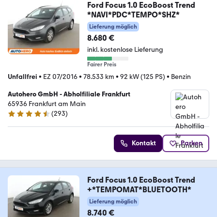
Ford Focus 1.0 EcoBoost Trend
*NAVI*PDC*TEMPO*SHZ*
Lieferung möglich
8.680 €
inkl. kostenlose Lieferung
Fairer Preis
Unfallfrei
•
EZ 07/2016
•
78.533 km
•
92 kW (125 PS)
•
Benzin
Autohero GmbH - Abholfiliale Frankfurt
65936 Frankfurt am Main
(
293
)
4.6 Sterne
Kontakt
Parken
Ford Focus 1.0 EcoBoost Trend
+*TEMPOMAT*BLUETOOTH*
Lieferung möglich
8.740 €