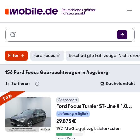
Filter
Ford Focus
Beschädigte Fahrzeuge: Nicht anze
156 Ford Focus Gebrauchtwagen in Augsburg
Sortieren
Kachelansicht
Top
Gesponsert
Ford Focus Turnier ST-Line X 1.0
EcoBoost Matrix LED
Lieferung möglich
29.875 €
19% MwSt.
ggf. zzgl. Lieferkosten
Fairer Preis