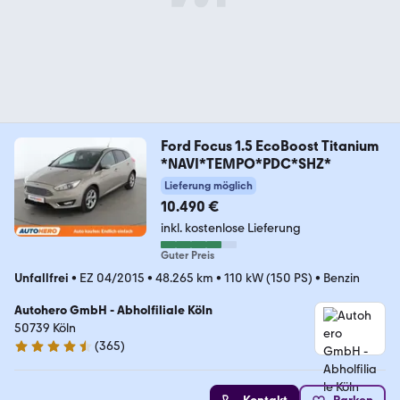
Ford Focus 1.5 EcoBoost Titanium
*NAVI*TEMPO*PDC*SHZ*
Lieferung möglich
10.490 €
inkl. kostenlose Lieferung
Guter Preis
Unfallfrei
•
EZ 04/2015
•
48.265 km
•
110 kW (150 PS)
•
Benzin
Autohero GmbH - Abholfiliale Köln
50739 Köln
(
365
)
4.6 Sterne