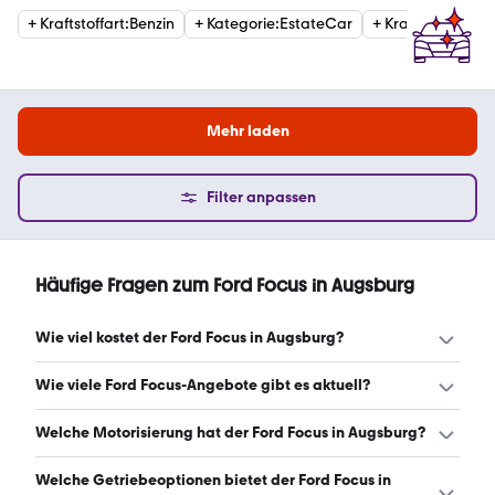
+
Kraftstoffart
:
Benzin
+
Kategorie
:
EstateCar
+
Kraftstoffart
:
Die
Mehr laden
Filter anpassen
Häufige Fragen zum Ford Focus in Augsburg
Wie viel kostet der Ford Focus in Augsburg?
Ein guter Preis für einen Ford Focus in Augsburg liegt
Wie viele Ford Focus-Angebote gibt es aktuell?
zwischen 8.725 € und 26.075 €. (Stand: 8.8.2026)
Es gibt insgesamt 156 Ford Focus bei mobile.de, davon
Welche Motorisierung hat der Ford Focus in Augsburg?
156 Gebraucht- und 0 Neuwagen. (Stand: 8.8.2026)
Der Ford Focus in Augsburg hat Leistungen zwischen 101
Welche Getriebeoptionen bietet der Ford Focus in