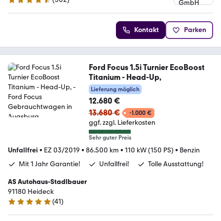
4.5 Sterne
Kontakt
Parken
Ford Focus 1.5i Turnier EcoBoost
Titanium - Head-Up,
Lieferung möglich
12.680 €
13.680 €
-1.000 €
ggf. zzgl. Lieferkosten
Sehr guter Preis
Unfallfrei
•
EZ 03/2019
•
86.500 km
•
110 kW (150 PS)
•
Benzin
Mit 1 Jahr Garantie!
Unfallfrei!
Tolle Ausstattung!
AS Autohaus-Stadlbauer
91180 Heideck
(
41
)
5 Sterne