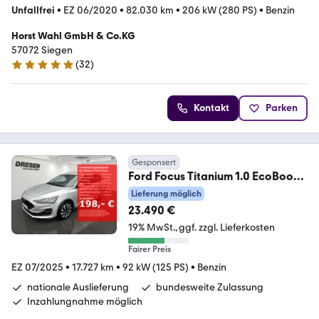
Unfallfrei
•
EZ 06/2020
•
82.030 km
•
206 kW (280 PS)
•
Benzin
Horst Wahl GmbH & Co.KG
57072 Siegen
(
32
)
5 Sterne
Kontakt
Parken
Gesponsert
Ford Focus Titanium 1.0 EcoBoost
Winterpaket/LED/PDC/
Lieferung möglich
23.490 €
19% MwSt.
ggf. zzgl. Lieferkosten
Fairer Preis
EZ 07/2025
•
17.727 km
•
92 kW (125 PS)
•
Benzin
nationale Auslieferung
bundesweite Zulassung
Inzahlungnahme möglich