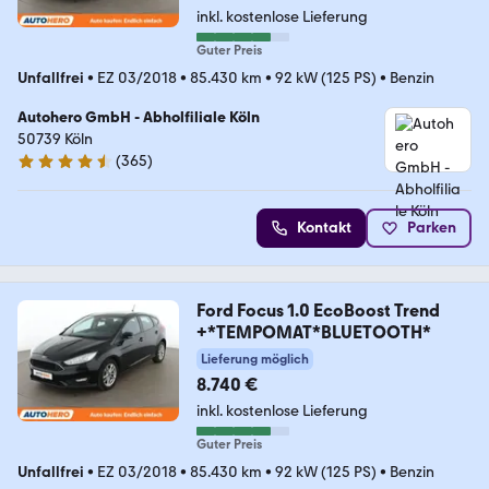
inkl. kostenlose Lieferung
Guter Preis
Unfallfrei
•
EZ 03/2018
•
85.430 km
•
92 kW (125 PS)
•
Benzin
Autohero GmbH - Abholfiliale Köln
50739 Köln
(
365
)
4.6 Sterne
Kontakt
Parken
Ford Focus 1.0 EcoBoost Trend
+*TEMPOMAT*BLUETOOTH*
Lieferung möglich
8.740 €
inkl. kostenlose Lieferung
Guter Preis
Unfallfrei
•
EZ 03/2018
•
85.430 km
•
92 kW (125 PS)
•
Benzin