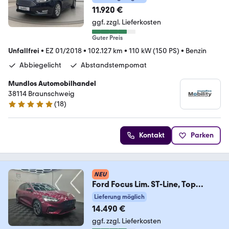
11.920 €
ggf. zzgl. Lieferkosten
Guter Preis
Unfallfrei
•
EZ 01/2018
•
102.127 km
•
110 kW (150 PS)
•
Benzin
Abbiegelicht
Abstandstempomat
Mundlos Automobilhandel
38114 Braunschweig
(
18
)
4.8 Sterne
Kontakt
Parken
NEU
Ford Focus Lim. ST-Line, Top
Ausstattung, gepflegtes
Lieferung möglich
14.490 €
ggf. zzgl. Lieferkosten