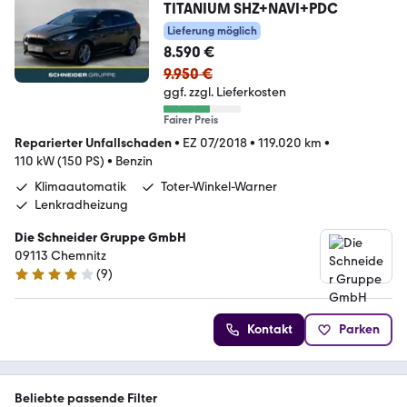
TITANIUM SHZ+NAVI+PDC
Lieferung möglich
8.590 €
9.950 €
ggf. zzgl. Lieferkosten
Fairer Preis
Reparierter Unfallschaden
•
EZ 07/2018
•
119.020 km
•
110 kW (150 PS)
•
Benzin
Klimaautomatik
Toter-Winkel-Warner
Lenkradheizung
Die Schneider Gruppe GmbH
09113 Chemnitz
(
9
)
4.1 Sterne
Kontakt
Parken
Beliebte passende Filter