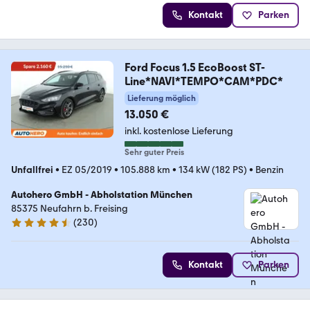
Kontakt
Parken
Ford Focus 1.5 EcoBoost ST-
Line*NAVI*TEMPO*CAM*PDC*
Lieferung möglich
13.050 €
inkl. kostenlose Lieferung
Sehr guter Preis
Unfallfrei
•
EZ 05/2019
•
105.888 km
•
134 kW (182 PS)
•
Benzin
Autohero GmbH - Abholstation München
85375 Neufahrn b. Freising
(
230
)
4.4 Sterne
Kontakt
Parken