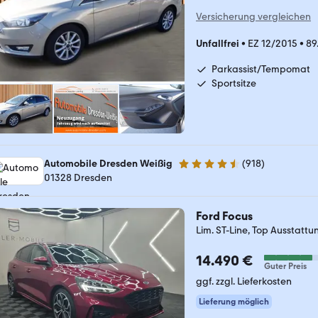
Versicherung vergleichen
Unfallfrei
•
EZ 12/2015
•
89
Parkassist/Tempomat
Sportsitze
Automobile Dresden Weißig
(
918
)
4.4 Sterne
01328 Dresden
Ford Focus
Lim. ST-Line, Top Ausstattu
14.490 €
Guter Preis
ggf. zzgl. Lieferkosten
Lieferung möglich