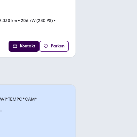
2.030 km
•
206 kW (280 PS)
•
Kontakt
Parken
t*NAVI*TEMPO*CAM*