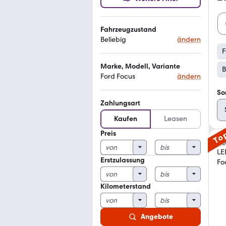
Fahrzeugzustand
Beliebig
ändern
F
Marke, Modell, Variante
B
Ford Focus
ändern
So
Zahlungsart
Kaufen
Leasen
Preis
To
Erstzulassung
Kilometerstand
Angebote