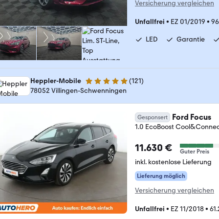
Versicherung vergleichen
Unfallfrei
•
EZ 01/2019
•
96
LED
Garantie
Heppler-Mobile
(
121
)
4.8 Sterne
78052 Villingen-Schwenningen
Ford Focus
Gesponsert
1.0 EcoBoost Cool&Conn
11.630 €
Guter Preis
inkl. kostenlose Lieferung
Lieferung möglich
Versicherung vergleichen
Unfallfrei
•
EZ 11/2018
•
61