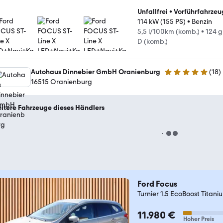
Unfallfrei
•
Vorführfahrzeu
114 kW (155 PS)
•
Benzin
5,5 l/100km (komb.)
•
124 
D (komb.)
Autohaus Dinnebier GmbH Oranienburg
(
18
)
5 Sterne
16515 Oranienburg
itere Fahrzeuge dieses Händlers
Ford Focus
Turnier 1.5 EcoBoost Titan
11.980 €
Hoher Preis