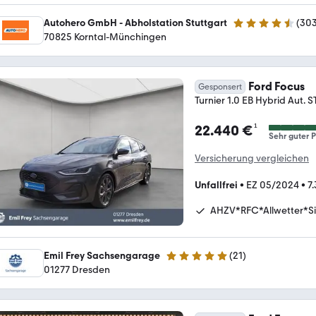
Autohero GmbH - Abholstation Stuttgart
(
30
4.4 Sterne
70825 Korntal-Münchingen
Ford Focus
Gesponsert
Turnier 1.0 EB Hybrid Aut. 
¹
22.440 €
Sehr guter P
Versicherung vergleichen
Unfallfrei
•
EZ 05/2024
•
7
AHZV*RFC*Allwetter*Si
Emil Frey Sachsengarage
(
21
)
5 Sterne
01277 Dresden