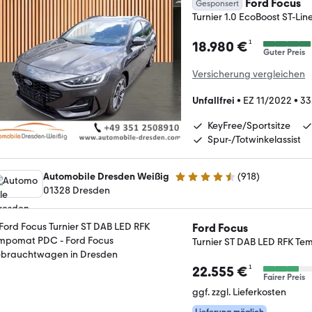
Ford Focus
Gesponsert
Turnier 1.0 EcoBoost ST-L
¹
18.980 €
Guter Preis
Versicherung vergleichen
Unfallfrei
•
EZ 11/2022
•
33
KeyFree/Sportsitze
Spur-/Totwinkelassist
Automobile Dresden Weißig
(
918
)
4.4 Sterne
01328 Dresden
Ford Focus
Turnier ST DAB LED RFK T
¹
22.555 €
Fairer Preis
ggf. zzgl. Lieferkosten
Lieferung möglich