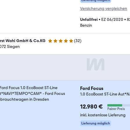
Versicherung vergleichen
Unfallfrei
•
EZ 06/2020
•
8
Benzin
rst Wahl GmbH & Co.KG
(
32
)
5 Sterne
072 Siegen
Ford Focus
1.0 EcoBoost ST-Line Au
12.980 €
Fairer Preis
inkl. kostenlose Lieferung
Lieferung möglich