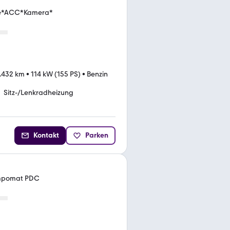
ine*ACC*Kamera*
.432 km
•
114 kW (155 PS)
•
Benzin
Sitz-/Lenkradheizung
Kontakt
Parken
empomat PDC