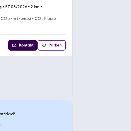
g
•
EZ 03/2026
•
2 km
•
g CO₂/km (komb.)
•
CO₂-Klasse
Kontakt
Parken
ium*Navi*