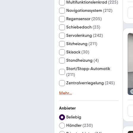
Multifunktionslenkrad
(
225
)
Navigationssystem
(
212
)
Regensensor
(
205
)
Schiebedach
(
23
)
Servolenkung
(
242
)
Sitzheizung
(
211
)
Skisack
(
30
)
Standheizung
(
4
)
Start/Stopp-Automatik
(
211
)
Zentralverriegelung
(
245
)
Mehr
...
Anbieter
Beliebig
Händler
(
230
)