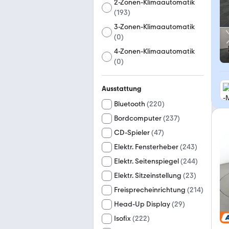
2-Zonen-Klimaautomatik
(
193
)
3-Zonen-Klimaautomatik
(
0
)
4-Zonen-Klimaautomatik
(
0
)
Ausstattung
Bluetooth
(
220
)
Bordcomputer
(
237
)
CD-Spieler
(
47
)
Elektr. Fensterheber
(
243
)
Elektr. Seitenspiegel
(
244
)
Elektr. Sitzeinstellung
(
23
)
Freisprecheinrichtung
(
214
)
Head-Up Display
(
29
)
Isofix
(
222
)