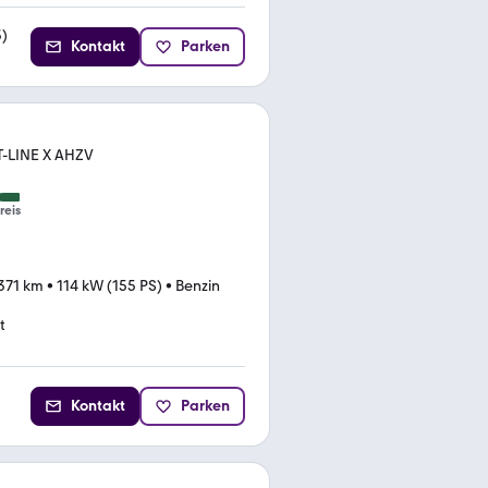
3
)
Kontakt
Parken
ST-LINE X AHZV
reis
.371 km
•
114 kW (155 PS)
•
Benzin
t
Kontakt
Parken