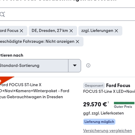
ord Focus
DE, Dresden, 27 km
zzgl. Lieferungen
eschädigte Fahrzeuge: Nicht anzeigen
rtieren nach
p
Ford Focus
Gesponsert
FOCUS ST-Line X LED+Nav
¹
29.570 €
Guter Preis
ggf. zzgl. Lieferkosten
Lieferung möglich
Versicherung vergleichen