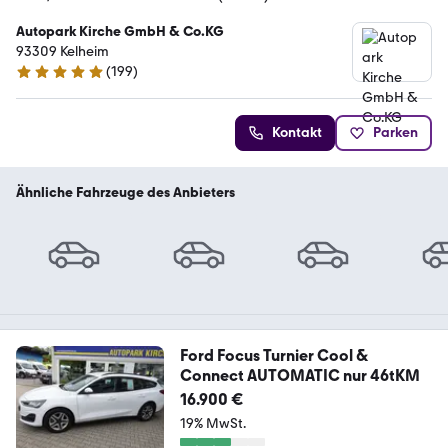
Autopark Kirche GmbH & Co.KG
93309 Kelheim
(
199
)
4.9 Sterne
Kontakt
Parken
Ähnliche Fahrzeuge des Anbieters
Ford Focus Turnier Cool &
Connect AUTOMATIC nur 46tKM
16.900 €
19% MwSt.