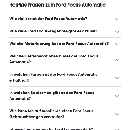
Häufige Fragen zum Ford Focus Automatic
Wie viel kostet der Ford Focus Automatic?
Ein guter Preis für einen Ford Focus Automatic liegt
Wie viele Ford Focus-Angebote gibt es aktuell?
zwischen 11.500 € und 14.825 €. (Stand: 7.8.2026)
Es gibt insgesamt 182 Ford Focus bei mobile.de, davon
Welche Motorisierung hat der Ford Focus Automatic?
182 Gebraucht- und 0 Neuwagen. (Stand: 7.8.2026)
Der Ford Focus Automatic hat Leistungen zwischen 120
Welche Getriebeoptionen bietet der Ford Focus
und 150 PS. (Stand: 7.8.2026)
Automatic?
Der Ford Focus Automatic ist mit automatischem,
In welchen Farben ist der Ford Focus Automatic
manuellem und halbautomatischem Getriebe erhältlich.
erhältlich?
(Stand: 7.8.2026)
Den Ford Focus Automatic gibt es in folgenden Farben:
In welchen Bauformen gibt es den Ford Focus
grau, blau, schwarz, weiß, silber, grün, rot, beige und
Automatic?
braun. Die häufigste Farbe ist grau. (Stand: 7.8.2026)
Den Ford Focus Automatic gibt es in folgenden
Wie kann ich auf mobile.de einen Ford Focus
Bauformen: Kombi und Limousine. (Stand: 7.8.2026)
Gebrauchtwagen verkaufen?
Alle Informationen zum Verkauf an mobile.de-
Ist eine Finanzierung für Ford Focus möglich?