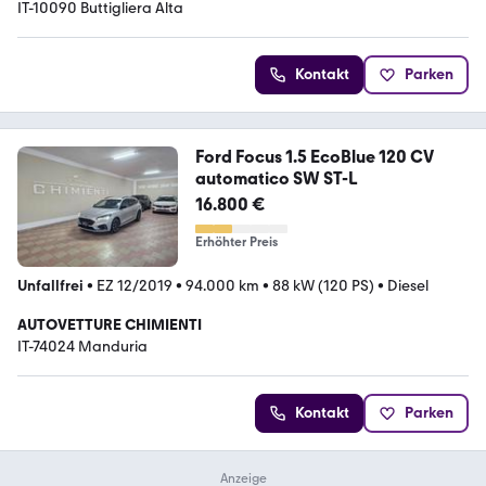
IT-10090 Buttigliera Alta
Kontakt
Parken
Ford Focus 1.5 EcoBlue 120 CV
automatico SW ST-L
16.800 €
Erhöhter Preis
Unfallfrei
•
EZ 12/2019
•
94.000 km
•
88 kW (120 PS)
•
Diesel
AUTOVETTURE CHIMIENTI
IT-74024 Manduria
Kontakt
Parken