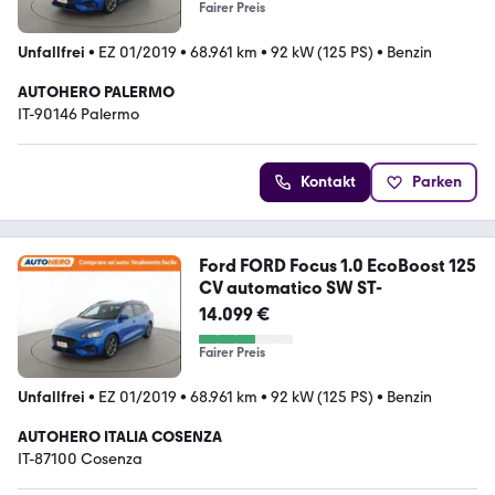
Fairer Preis
Unfallfrei
•
EZ 01/2019
•
68.961 km
•
92 kW (125 PS)
•
Benzin
AUTOHERO PALERMO
IT-90146 Palermo
Kontakt
Parken
Ford FORD Focus 1.0 EcoBoost 125
CV automatico SW ST-
14.099 €
Fairer Preis
Unfallfrei
•
EZ 01/2019
•
68.961 km
•
92 kW (125 PS)
•
Benzin
AUTOHERO ITALIA COSENZA
IT-87100 Cosenza