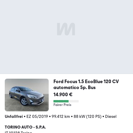
Ford Focus 1.5 EcoBlue 120 CV
automatico 5p. Bus
14.900 €
Fairer Preis
Unfallfrei
•
EZ 05/2019
•
99.412 km
•
88 kW (120 PS)
•
Diesel
TORINO AUTO - S.P.A.