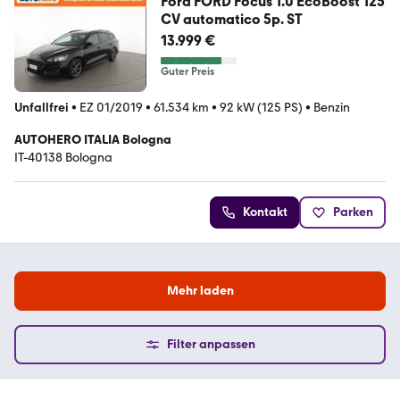
Ford FORD Focus 1.0 EcoBoost 125
CV automatico 5p. ST
13.999 €
Guter Preis
Unfallfrei
•
EZ 01/2019
•
61.534 km
•
92 kW (125 PS)
•
Benzin
AUTOHERO ITALIA Bologna
IT-40138 Bologna
Kontakt
Parken
Mehr laden
Filter anpassen