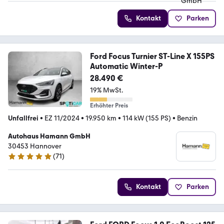
Kontakt
Parken
Ford Focus Turnier ST-Line X 155PS
Automatic Winter-P
28.490 €
19% MwSt.
Erhöhter Preis
Unfallfrei
•
EZ 11/2024
•
19.950 km
•
114 kW (155 PS)
•
Benzin
Autohaus Hamann GmbH
30453 Hannover
(
71
)
5 Sterne
Kontakt
Parken