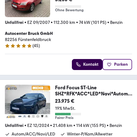
Ohne Bewertung
Unfallfrei
•
EZ 09/2007
•
112.300 km
•
74 kW (101 PS)
•
Benzin
Autocenter Bruck GmbH
82256 Fürstenfeldbruck
(
45
)
4.9 Sterne
Kontakt
Parken
Ford Focus ST-Line
SHZ*RFK*ACC*LED*Navi*Automa
tic
23.975 €
19% MwSt.
Fairer Preis
Unfallfrei
•
EZ 12/2024
•
21.408 km
•
114 kW (155 PS)
•
Benzin
Autom/ACC/Navi/LED
Winter-P/Kam/Allwetter