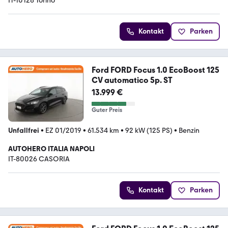
IT-10128 Torino
Kontakt
Parken
Ford FORD Focus 1.0 EcoBoost 125
CV automatico 5p. ST
13.999 €
Guter Preis
Unfallfrei
•
EZ 01/2019
•
61.534 km
•
92 kW (125 PS)
•
Benzin
AUTOHERO ITALIA NAPOLI
IT-80026 CASORIA
Kontakt
Parken