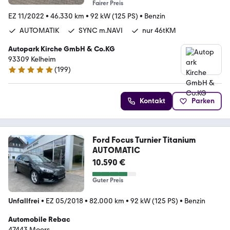
Fairer Preis
EZ 11/2022
•
46.330 km
•
92 kW (125 PS)
•
Benzin
AUTOMATIK
SYNC m.NAVI
nur 46tKM
Autopark Kirche GmbH & Co.KG
93309 Kelheim
(
199
)
4.9 Sterne
Kontakt
Parken
Ford Focus Turnier Titanium
AUTOMATIC
10.590 €
Guter Preis
Unfallfrei
•
EZ 05/2018
•
82.000 km
•
92 kW (125 PS)
•
Benzin
Automobile Rebac
47443 Moers