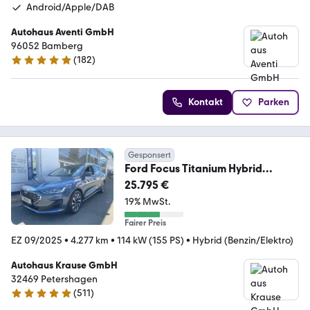
Android/Apple/DAB
Autohaus Aventi GmbH
96052 Bamberg
(
182
)
4.8 Sterne
Kontakt
Parken
Gesponsert
Ford Focus Titanium Hybrid
Automatic 4TKM
25.795 €
19% MwSt.
Fairer Preis
EZ 09/2025
•
4.277 km
•
114 kW (155 PS)
•
Hybrid (Benzin/Elektro)
Autohaus Krause GmbH
32469 Petershagen
(
511
)
5 Sterne