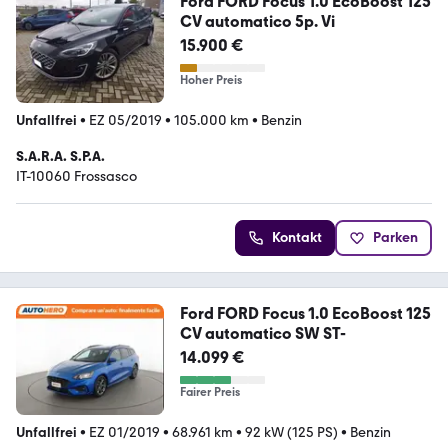
Ford FORD Focus 1.0 EcoBoost 125
CV automatico 5p. Vi
15.900 €
Hoher Preis
Unfallfrei
•
EZ 05/2019
•
105.000 km
•
Benzin
S.A.R.A. S.P.A.
IT-10060 Frossasco
Kontakt
Parken
Ford FORD Focus 1.0 EcoBoost 125
CV automatico SW ST-
14.099 €
Fairer Preis
Unfallfrei
•
EZ 01/2019
•
68.961 km
•
92 kW (125 PS)
•
Benzin