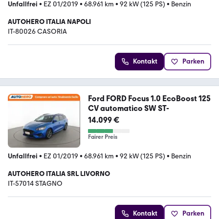
Unfallfrei
•
EZ 01/2019
•
68.961 km
•
92 kW (125 PS)
•
Benzin
AUTOHERO ITALIA NAPOLI
IT-80026 CASORIA
Kontakt
Parken
Ford FORD Focus 1.0 EcoBoost 125
CV automatico SW ST-
14.099 €
Fairer Preis
Unfallfrei
•
EZ 01/2019
•
68.961 km
•
92 kW (125 PS)
•
Benzin
AUTOHERO ITALIA SRL LIVORNO
IT-57014 STAGNO
Kontakt
Parken