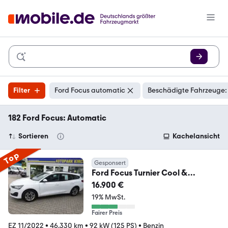
Filter
Ford Focus automatic
Beschädigte Fahrzeuge:
182 Ford Focus: Automatic
Sortieren
Kachelansicht
Top
Gesponsert
Ford Focus Turnier Cool &
Connect AUTOMATIC nur 46tKM
16.900 €
19% MwSt.
Fairer Preis
EZ 11/2022
•
46.330 km
•
92 kW (125 PS)
•
Benzin