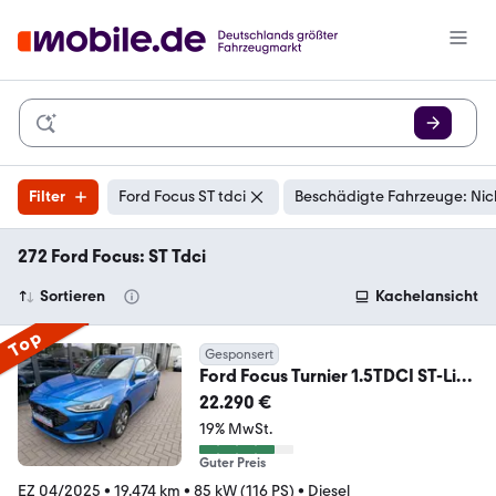
Filter
Ford Focus ST tdci
Beschädigte Fahrzeuge: Nic
272 Ford Focus: ST Tdci
Sortieren
Kachelansicht
Top
Gesponsert
Ford Focus Turnier 1.5TDCI ST-Line
AUTOMATIK*ACC*NAVI
22.290 €
19% MwSt.
Guter Preis
EZ 04/2025
•
19.474 km
•
85 kW (116 PS)
•
Diesel