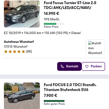
Ford Focus Turnier ST-Line 2.0
TDCi AHK/LED/ACC/NAVI/
14.990 €
19% MwSt.
Fairer Preis
EZ 10/2019
•
116.000 km
•
110 kW (150 PS)
•
Diesel
Autohaus Wunstorf
31515 Wunstorf
(
88
)
4.8 Sterne
Kontakt
Parken
Ford FOCUS 2.0 TDCI Standh.
Titanium Stufenheck EU6
7.900 €
Sehr guter Preis