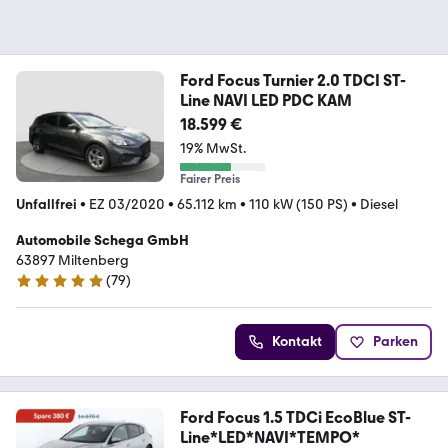
Ford Focus Turnier 2.0 TDCI ST-
Line NAVI LED PDC KAM
18.599 €
19% MwSt.
Fairer Preis
Unfallfrei
•
EZ 03/2020
•
65.112 km
•
110 kW (150 PS)
•
Diesel
Automobile Schega GmbH
63897 Miltenberg
(
79
)
5 Sterne
Kontakt
Parken
Ford Focus 1.5 TDCi EcoBlue ST-
Line*LED*NAVI*TEMPO*