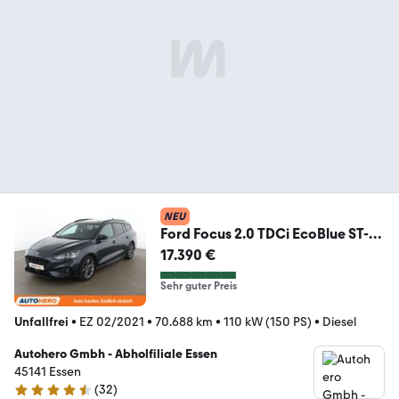
NEU
Ford Focus 2.0 TDCi EcoBlue ST-
Line Aut.*NAVI*LED*
17.390 €
Sehr guter Preis
Unfallfrei
•
EZ 02/2021
•
70.688 km
•
110 kW (150 PS)
•
Diesel
Autohero Gmbh - Abholfiliale Essen
45141 Essen
(
32
)
4.7 Sterne