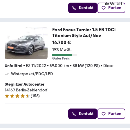
Kontakt
Parken
Ford Focus Turnier 1.5 EB TDCi
Titanium Style Aut/Nav
16.700 €
19% MwSt.
Guter Preis
Unfallfrei
•
EZ 11/2022
•
59.000 km
•
88 kW (120 PS)
•
Diesel
Winterpaket/PDC/LED
Steglitzer Autocenter
14169 Berlin-Zehlendorf
(
156
)
4.6 Sterne
Kontakt
Parken