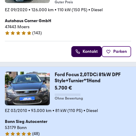
Guter Preis
EZ 09/2020
•
126.000 km
•
110 kW (150 PS)
•
Diesel
Autohaus Corner GmbH
47443 Moers
(
143
)
5 Sterne
Kontakt
Parken
Ford Focus 2,0TDCi 81kW DPF
Style+Turnier*1Hand
5.700 €
Ohne Bewertung
EZ 03/2010
•
93.000 km
•
81 kW (110 PS)
•
Diesel
Bonn Sieg Autocenter
53179 Bonn
(
48
)