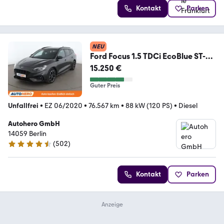
Kontakt
Parken
NEU
Ford Focus 1.5 TDCi EcoBlue ST-
Line X *NAVI*LED*CAM*
15.250 €
Guter Preis
Unfallfrei
•
EZ 06/2020
•
76.567 km
•
88 kW (120 PS)
•
Diesel
Autohero GmbH
14059 Berlin
(
502
)
4.5 Sterne
Kontakt
Parken