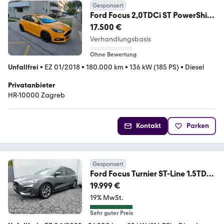
Gesponsert
Ford Focus 2,0TDCi ST PowerShift
Leder-Sport-Paket ST
17.500 €
Verhandlungsbasis
Ohne Bewertung
Unfallfrei
•
EZ 01/2018
•
180.000 km
•
136 kW (185 PS)
•
Diesel
Privatanbieter
HR-10000 Zagreb
Kontakt
Parken
Gesponsert
Ford Focus Turnier ST-Line 1.5TDCI
Automatik Kamera
19.999 €
19% MwSt.
Sehr guter Preis