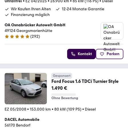
Unfallfrei
•
EZ 04/2025
•
26.900 km
•
85 kW (116 PS)
•
Diesel
Wir Kaufen Ihren Alten
12-24 Monate Garantie
Finanzierung möglich
OA Osnabrücker Autowelt GmbH
49124 Georgsmarienhütte
(
292
)
4.9 Sterne
Kontakt
Parken
Gesponsert
Ford Focus 1.6 TDCi Turnier Style
1.490 €
Ohne Bewertung
EZ 05/2008
•
153.000 km
•
80 kW (109 PS)
•
Diesel
DACEL Automobile
56170 Bendorf