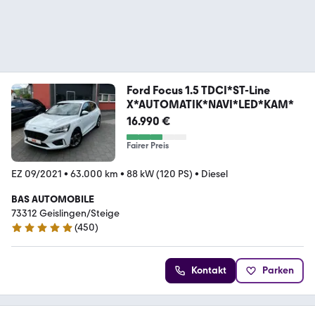
Ford Focus 1.5 TDCI*ST-Line
X*AUTOMATIK*NAVI*LED*KAM*
16.990 €
Fairer Preis
EZ 09/2021
•
63.000 km
•
88 kW (120 PS)
•
Diesel
BAS AUTOMOBILE
73312 Geislingen/Steige
(
450
)
4.8 Sterne
Kontakt
Parken