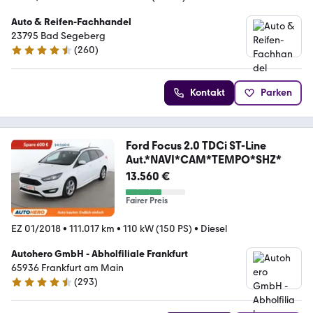
Auto & Reifen-Fachhandel
23795 Bad Segeberg
(
260
)
4.7 Sterne
Kontakt
Parken
Ford Focus 2.0 TDCi ST-Line
Aut.*NAVI*CAM*TEMPO*SHZ*
13.560 €
Fairer Preis
EZ 01/2018
•
111.017 km
•
110 kW (150 PS)
•
Diesel
Autohero GmbH - Abholfiliale Frankfurt
65936 Frankfurt am Main
(
293
)
4.6 Sterne