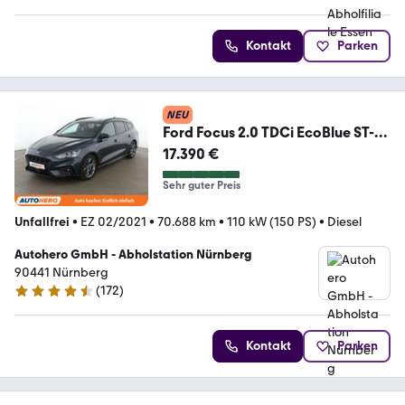
Kontakt
Parken
NEU
Ford Focus 2.0 TDCi EcoBlue ST-
Line Aut.*NAVI*LED*
17.390 €
Sehr guter Preis
Unfallfrei
•
EZ 02/2021
•
70.688 km
•
110 kW (150 PS)
•
Diesel
Autohero GmbH - Abholstation Nürnberg
90441 Nürnberg
(
172
)
4.5 Sterne
Kontakt
Parken