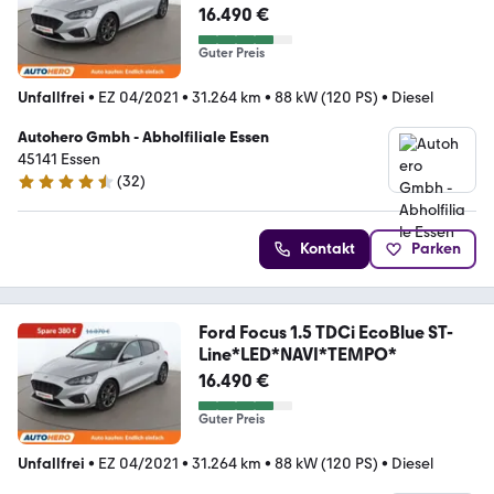
16.490 €
Guter Preis
Unfallfrei
•
EZ 04/2021
•
31.264 km
•
88 kW (120 PS)
•
Diesel
Autohero Gmbh - Abholfiliale Essen
45141 Essen
(
32
)
4.7 Sterne
Kontakt
Parken
Ford Focus 1.5 TDCi EcoBlue ST-
Line*LED*NAVI*TEMPO*
16.490 €
Guter Preis
Unfallfrei
•
EZ 04/2021
•
31.264 km
•
88 kW (120 PS)
•
Diesel