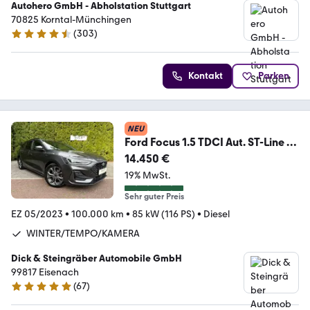
Autohero GmbH - Abholstation Stuttgart
70825 Korntal-Münchingen
(
303
)
4.4 Sterne
Kontakt
Parken
NEU
Ford Focus 1.5 TDCI Aut. ST-Line X
MATRIX+AHK+KAM+NAV
14.450 €
19% MwSt.
Sehr guter Preis
EZ 05/2023
•
100.000 km
•
85 kW (116 PS)
•
Diesel
WINTER/TEMPO/KAMERA
Dick & Steingräber Automobile GmbH
99817 Eisenach
(
67
)
4.8 Sterne