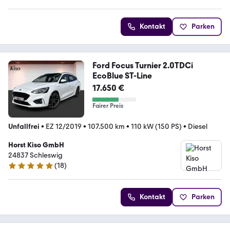
Kontakt
Parken
Ford Focus Turnier 2.0TDCi
EcoBlue ST-Line
17.650 €
Fairer Preis
Unfallfrei
•
EZ 12/2019
•
107.500 km
•
110 kW (150 PS)
•
Diesel
Horst Kiso GmbH
24837 Schleswig
(
18
)
5 Sterne
Kontakt
Parken