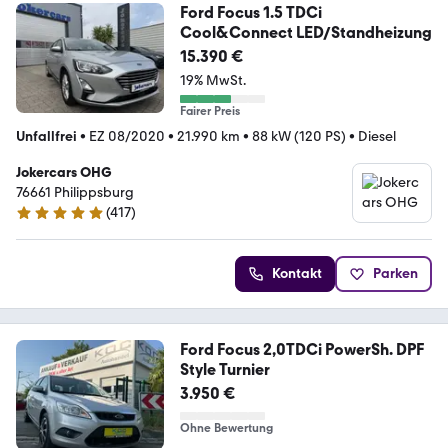
Ford Focus 1.5 TDCi
Cool&Connect LED/Standheizung
15.390 €
19% MwSt.
Fairer Preis
Unfallfrei
•
EZ 08/2020
•
21.990 km
•
88 kW (120 PS)
•
Diesel
Jokercars OHG
76661 Philippsburg
(
417
)
5 Sterne
Kontakt
Parken
Ford Focus 2,0TDCi PowerSh. DPF
Style Turnier
3.950 €
Ohne Bewertung