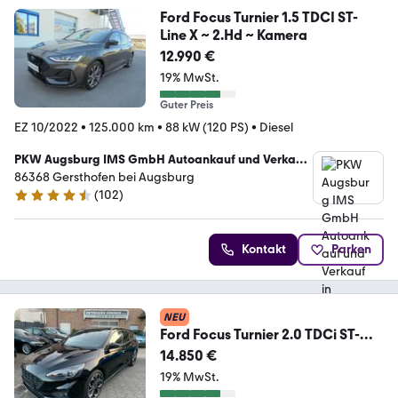
Ford Focus Turnier 1.5 TDCI ST-
Line X ~ 2.Hd ~ Kamera
12.990 €
19% MwSt.
Guter Preis
EZ 10/2022
•
125.000 km
•
88 kW (120 PS)
•
Diesel
PKW Augsburg IMS GmbH Autoankauf und Verkauf
in Gersthofen bei Augsburg
86368 Gersthofen bei Augsburg
(
102
)
4.3 Sterne
Kontakt
Parken
NEU
Ford Focus Turnier 2.0 TDCi ST-
Line Automatik
14.850 €
19% MwSt.