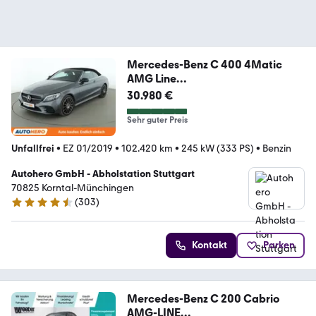
Mercedes-Benz C 400 4Matic
AMG Line
Aut.*NAVI*CAM*TEMPO*
30.980 €
Sehr guter Preis
Unfallfrei
•
EZ 01/2019
•
102.420 km
•
245 kW (333 PS)
•
Benzin
Autohero GmbH - Abholstation Stuttgart
70825 Korntal-Münchingen
(
303
)
4.4 Sterne
Kontakt
Parken
Mercedes-Benz C 200 Cabrio
AMG-LINE