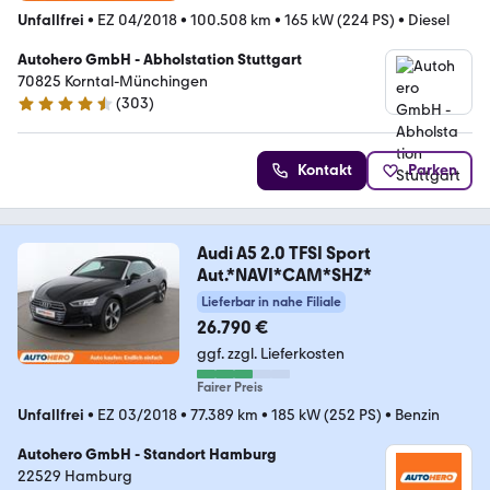
Unfallfrei
•
EZ 04/2018
•
100.508 km
•
165 kW (224 PS)
•
Diesel
Autohero GmbH - Abholstation Stuttgart
70825 Korntal-Münchingen
(
303
)
4.4 Sterne
Kontakt
Parken
Audi A5 2.0 TFSI Sport
Aut.*NAVI*CAM*SHZ*
Lieferbar in nahe Filiale
26.790 €
ggf. zzgl. Lieferkosten
Fairer Preis
Unfallfrei
•
EZ 03/2018
•
77.389 km
•
185 kW (252 PS)
•
Benzin
Autohero GmbH - Standort Hamburg
22529 Hamburg