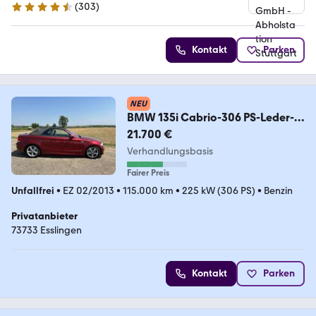
(
303
)
4.4 Sterne
Kontakt
Parken
NEU
BMW 135i Cabrio-306 PS-Leder-
Bi-Xenon-Automatik
21.700 €
Verhandlungsbasis
Fairer Preis
Unfallfrei
•
EZ 02/2013
•
115.000 km
•
225 kW (306 PS)
•
Benzin
Privatanbieter
73733 Esslingen
Kontakt
Parken