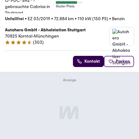
Guter Preis
Unfallfrei
•
EZ 03/2019
•
72.884 km
•
110 kW (150 PS)
•
Benzin
Autohero GmbH - Abholstation Stuttgart
70825 Korntal-Münchingen
(
303
)
4.4 Sterne
Kontakt
Parken