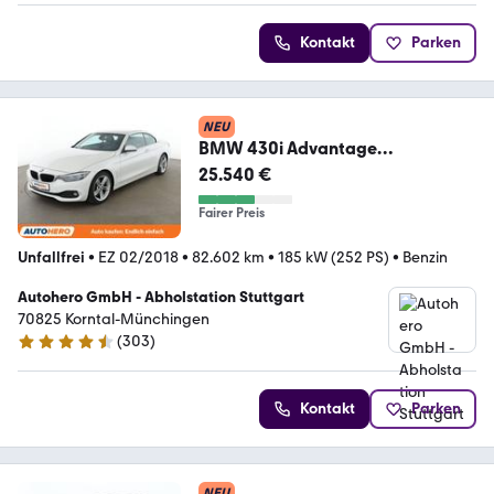
Kontakt
Parken
NEU
BMW 430i Advantage
Aut.*NAVI*PDC*TEMPO*
25.540 €
Fairer Preis
Unfallfrei
•
EZ 02/2018
•
82.602 km
•
185 kW (252 PS)
•
Benzin
Autohero GmbH - Abholstation Stuttgart
70825 Korntal-Münchingen
(
303
)
4.4 Sterne
Kontakt
Parken
NEU