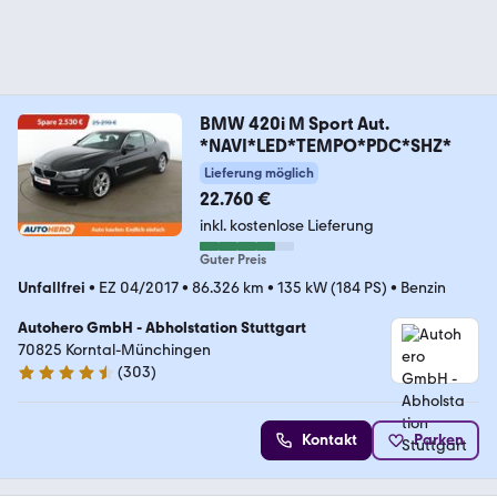
BMW 420i M Sport Aut.
*NAVI*LED*TEMPO*PDC*SHZ*
Lieferung möglich
22.760 €
inkl. kostenlose Lieferung
Guter Preis
Unfallfrei
•
EZ 04/2017
•
86.326 km
•
135 kW (184 PS)
•
Benzin
Autohero GmbH - Abholstation Stuttgart
70825 Korntal-Münchingen
(
303
)
4.4 Sterne
Kontakt
Parken