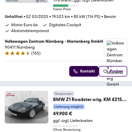
19% MwSt.
ggf. zzgl. Lieferkosten
Fairer Preis
Unfallfrei
•
EZ 03/2025
•
19.523 km
•
85 kW (116 PS)
•
Benzin
Motor Euro 6e
Digitales Cockpit
Abstandstempomat
Volkswagen Zentrum Nürnberg - Marienberg GmbH
90411 Nürnberg
(
165
)
4.3 Sterne
Kontakt
Parken
Gesponsert
BMW Z1 Roadster orig. KM 42150
orig. Lack
Lieferung möglich
49.900 €
ggf. zzgl. Lieferkosten
Ohne Bewertung