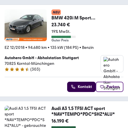
NEU
BMW 420i M Sport
Aut.*NAV*XENON*TEMP*PDC*SH
23.740 €
Z*KLIMA*
19% MwSt.
Guter Preis
EZ 12/2018
•
94.680 km
•
135 kW (184 PS)
•
Benzin
Autohero GmbH - Abholstation Stuttgart
70825 Korntal-Münchingen
(
303
)
4.4 Sterne
Kontakt
Parken
Audi A3 1.5 TFSI ACT sport
*NAV*TEMPO*PDC*SHZ*ALU*
16.190 €