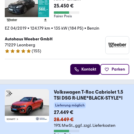
MULTIBEAM*NAVI*AIRSCARF*KA
25.450 €
Fairer Preis
EZ 04/2019
•
124.179 km
•
135 kW (184 PS)
•
Benzin
Autohaus Weeber GmbH
71229 Leonberg
(
155
)
4.9 Sterne
Kontakt
Parken
Volkswagen T-Roc Cabriolet 1.5
TSI DSG R-LINE*BLACK-STYLE*I
Lieferung möglich
27.449 €
28.449 €
19% MwSt.
ggf. zzgl. Lieferkosten