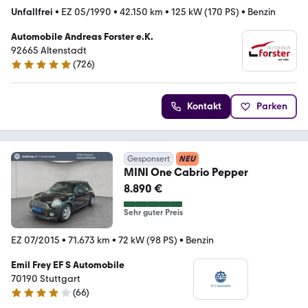
Unfallfrei
•
EZ 05/1990
•
42.150 km
•
125 kW (170 PS)
•
Benzin
Automobile Andreas Forster e.K.
92665 Altenstadt
(
726
)
4.9 Sterne
Kontakt
Parken
Gesponsert
NEU
MINI One Cabrio Pepper
8.890 €
Sehr guter Preis
EZ 07/2015
•
71.673 km
•
72 kW (98 PS)
•
Benzin
Emil Frey EF S Automobile
70190 Stuttgart
(
66
)
4 Sterne