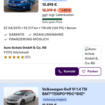
ASSIST+NAVI+WINDSCHOTT+BC
10.898 €
12.319 €
-1.421 €
ggf. zzgl. Lieferkosten
Sehr guter Preis
EZ 04/2015
•
92.317 km
•
118 kW (160 PS)
•
Benzin
GARANTIE
INZAHLUNGNAHME
FINANZIERUNG MÖGLICH
Auto-Scholz GmbH & Co. KG
91315 Höchstadt
(
51
)
4.8 Sterne
Kontakt
Parken
Volkswagen Golf VI 1.4 TSI
BMT*TEMPO*PDC*SHZ*
Lieferung möglich