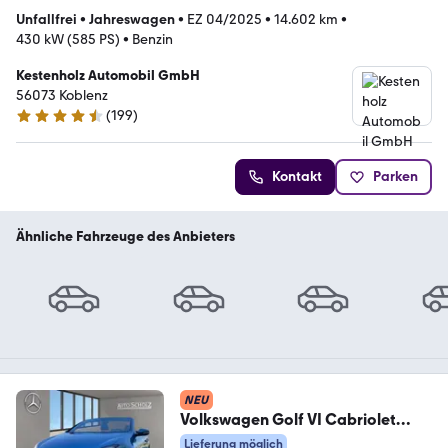
Unfallfrei
•
Jahreswagen
•
EZ 04/2025
•
14.602 km
•
430 kW (585 PS)
•
Benzin
Kestenholz Automobil GmbH
56073 Koblenz
(
199
)
4.7 Sterne
Kontakt
Parken
Ähnliche Fahrzeuge des Anbieters
NEU
Volkswagen Golf VI Cabriolet
PARK
Lieferung möglich