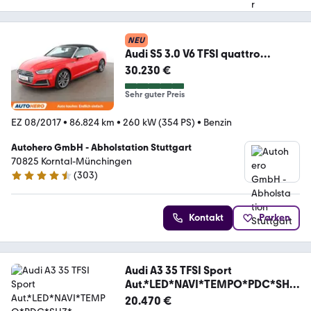
NEU
Audi S5 3.0 V6 TFSI quattro
Aut.*NAVI*HUD*LED*
30.230 €
Sehr guter Preis
EZ 08/2017
•
86.824 km
•
260 kW (354 PS)
•
Benzin
Autohero GmbH - Abholstation Stuttgart
70825 Korntal-Münchingen
(
303
)
4.4 Sterne
Kontakt
Parken
Audi A3 35 TFSI Sport
Aut.*LED*NAVI*TEMPO*PDC*SHZ
*
20.470 €