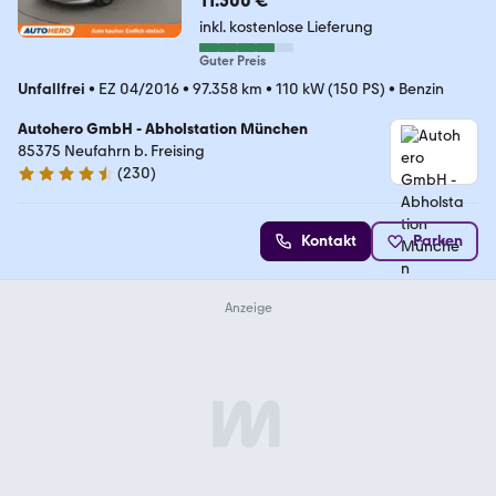
11.500 €
inkl. kostenlose Lieferung
Guter Preis
Unfallfrei
•
EZ 04/2016
•
97.358 km
•
110 kW (150 PS)
•
Benzin
Autohero GmbH - Abholstation München
85375 Neufahrn b. Freising
(
230
)
4.4 Sterne
Kontakt
Parken