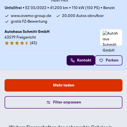
Fairer Preis
Unfallfrei
•
EZ 05/2022
•
41.200 km
•
110 kW (150 PS)
•
Benzin
www.avemo-group.de
20.000 Autos abrufbar
gratis FZ-Bewertung
Autohaus Schmitt GmbH
63579 Freigericht
(
43
)
4.7 Sterne
Kontakt
Parken
Mehr laden
Filter anpassen