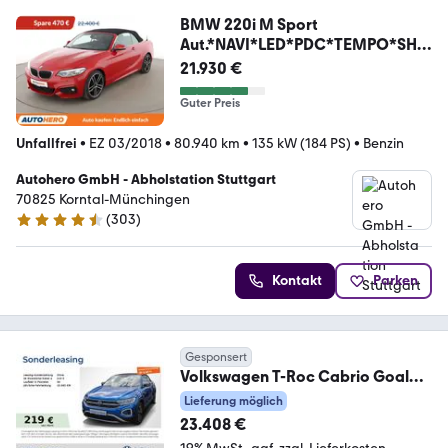
BMW 220i M Sport
Aut.*NAVI*LED*PDC*TEMPO*SHZ
*ALU*
21.930 €
Guter Preis
Unfallfrei
•
EZ 03/2018
•
80.940 km
•
135 kW (184 PS)
•
Benzin
Autohero GmbH - Abholstation Stuttgart
70825 Korntal-Münchingen
(
303
)
4.4 Sterne
Kontakt
Parken
Gesponsert
Volkswagen T-Roc Cabrio Goal
1.0 TSI Navi Kamera LED SiHz
Lieferung möglich
23.408 €