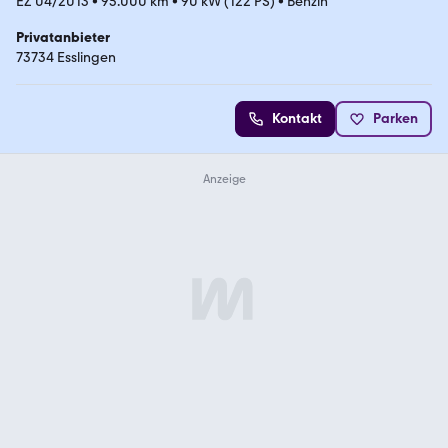
EZ 04/2013
•
95.000 km
•
90 kW (122 PS)
•
Benzin
Privatanbieter
73734 Esslingen
Kontakt
Parken