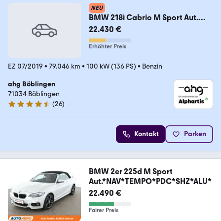
NEU
BMW 218i Cabrio M Sport Aut.
Navi Business Klimaaut.
22.430 €
Erhöhter Preis
EZ 07/2019
•
79.046 km
•
100 kW (136 PS)
•
Benzin
ahg Böblingen
71034 Böblingen
(
26
)
4.6 Sterne
Kontakt
Parken
BMW 2er 225d M Sport
Aut.*NAV*TEMPO*PDC*SHZ*ALU*
22.490 €
Fairer Preis