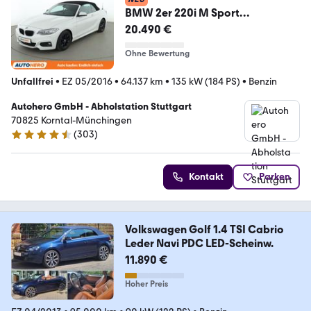
BMW 2er 220i M Sport
Aut.*TEMPO*PC*SHZ*LIM*ALU*K
20.490 €
LIMA
Ohne Bewertung
Unfallfrei
•
EZ 05/2016
•
64.137 km
•
135 kW (184 PS)
•
Benzin
Autohero GmbH - Abholstation Stuttgart
70825 Korntal-Münchingen
(
303
)
4.4 Sterne
Kontakt
Parken
Volkswagen Golf 1.4 TSI Cabrio
Leder Navi PDC LED-Scheinw.
11.890 €
Hoher Preis