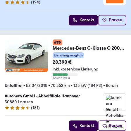
(
194
)
4.6 Sterne
Kontakt
Parken
NEU
Mercedes-Benz C-Klasse C 200
AMG Line
Lieferung möglich
Aut.*NAV*TEMPO*PDC*SHZ*
28.390 €
inkl. kostenlose Lieferung
Fairer Preis
Unfallfrei
•
EZ 04/2018
•
70.552 km
•
135 kW (184 PS)
•
Benzin
Autohero GmbH - Abholfiliale Hannover
30880 Laatzen
(
151
)
4.7 Sterne
Kontakt
Parken