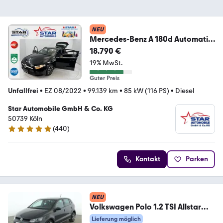
NEU
Mercedes-Benz A 180d Automatik
Business Navigation P.Assistent
18.790 €
19% MwSt.
Guter Preis
Unfallfrei
•
EZ 08/2022
•
99.139 km
•
85 kW (116 PS)
•
Diesel
Star Automobile GmbH & Co. KG
50739 Köln
(
440
)
4.8 Sterne
Kontakt
Parken
NEU
Volkswagen Polo 1.2 TSI Allstar
BMT*LED*PDC*SHZ*KLIMA*
Lieferung möglich