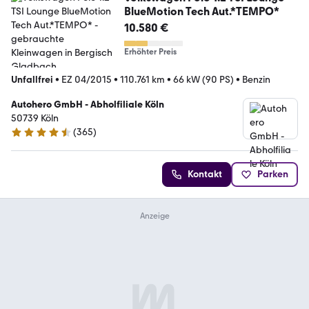
BlueMotion Tech Aut.*TEMPO*
10.580 €
Erhöhter Preis
Unfallfrei
•
EZ 04/2015
•
110.761 km
•
66 kW (90 PS)
•
Benzin
Autohero GmbH - Abholfiliale Köln
50739 Köln
(
365
)
4.6 Sterne
Kontakt
Parken