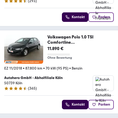
(
293
)
4.6 Sterne
Kontakt
Parken
Volkswagen Polo 1.0 TSI
Comfortline
*PDC*ALU*LIMITER*KLIMA*
11.890 €
Ohne Bewertung
EZ 11/2018
•
87.800 km
•
70 kW (95 PS)
•
Benzin
Autohero GmbH - Abholfiliale Köln
50739 Köln
(
365
)
4.6 Sterne
Kontakt
Parken