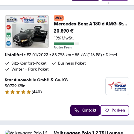
NEU
Mercedes-Benz A 180 d AMG-Style
LED MBUX KAMERA NAVI SITZH E6
20.890 €
19% MwSt.
Guter Preis
Unfallfrei
•
EZ 01/2023
•
88.798 km
•
85 kW (116 PS)
•
Diesel
Sitz-Komfort-Paket
Business Paket
Winter + Park Paket
Star Automobile GmbH & Co. KG
50739 Köln
(
440
)
4.8 Sterne
Kontakt
Parken
Volkswagen Polo 1.2 TSI Lounge