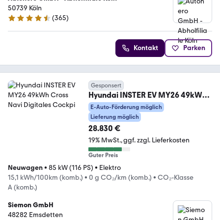
50739 Köln
(
365
)
4.6 Sterne
Kontakt
Parken
Gesponsert
Hyundai INSTER EV MY26 49kWh
Cross Navi Digitales Cockpi
E-Auto-Förderung möglich
Lieferung möglich
28.830 €
19% MwSt.
ggf. zzgl. Lieferkosten
Guter Preis
Neuwagen
•
85 kW (116 PS)
•
Elektro
15,1 kWh/100km (komb.)
•
0 g CO₂/km (komb.)
•
CO₂-Klasse
A (komb.)
Siemon GmbH
48282 Emsdetten