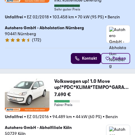
inkl. kostenlose Lieferung
Sehr guter Preis
Unfallfrei
•
EZ 02/2018
•
103.458 km
•
70 kW (95 PS)
•
Benzin
Autohero GmbH - Abholstation Nürnberg
90441 Nürnberg
(
172
)
4.5 Sterne
Kontakt
Parken
Volkswagen up! 1.0 Move
up!*PDC*KLIMA*TEMPO*GARANT
IE*
7.690 €
Fairer Preis
Unfallfrei
•
EZ 05/2016
•
94.489 km
•
44 kW (60 PS)
•
Benzin
Autohero GmbH - Abholfiliale Köln
50739 Köln