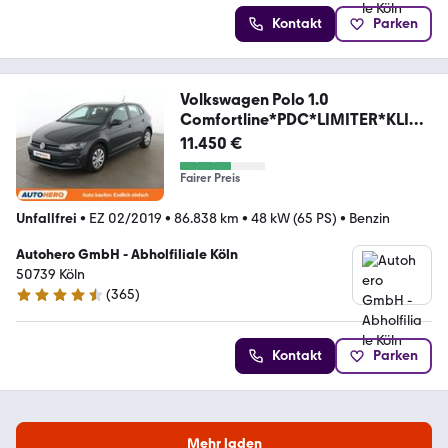
Kontakt
Parken
Volkswagen Polo 1.0
Comfortline*PDC*LIMITER*KLIM
A*GARANTIE*
11.450 €
Fairer Preis
Unfallfrei
•
EZ 02/2019
•
86.838 km
•
48 kW (65 PS)
•
Benzin
Autohero GmbH - Abholfiliale Köln
50739 Köln
(
365
)
4.6 Sterne
Kontakt
Parken
Mehr laden