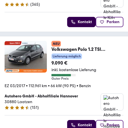
(
365
)
4.6 Sterne
Kontakt
Parken
NEU
Volkswagen Polo 1.2 TSI
Comfortline BlueMotion
Lieferung möglich
Tech*TEMPO*
9.090 €
inkl. kostenlose Lieferung
Guter Preis
EZ 03/2017
•
112.961 km
•
66 kW (90 PS)
•
Benzin
Autohero GmbH - Abholfiliale Hannover
30880 Laatzen
(
151
)
4.7 Sterne
Kontakt
Parken