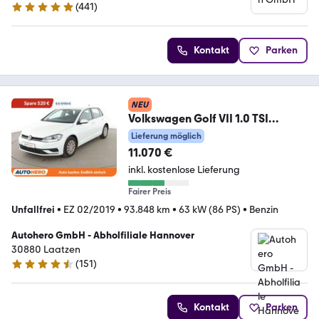
(
441
)
4.9 Sterne
Kontakt
Parken
NEU
Volkswagen Golf VII 1.0 TSI
Trendline BlueMotion Tech
Lieferung möglich
11.070 €
inkl. kostenlose Lieferung
Fairer Preis
Unfallfrei
•
EZ 02/2019
•
93.848 km
•
63 kW (86 PS)
•
Benzin
Autohero GmbH - Abholfiliale Hannover
30880 Laatzen
(
151
)
4.7 Sterne
Kontakt
Parken