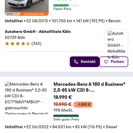
Fairer Preis
Unfallfrei
•
EZ 08/2015
•
101.750 km
•
141 kW (192 PS)
•
Benzin
Autohero GmbH - Abholfiliale Köln
50739 Köln
(
365
)
4.6 Sterne
Kontakt
Parken
Mercedes-Benz A 180 d Business*
2,0-85 kW CDI 8-
DCT*NAVI*MBUX*
18.990 €
19.990 €
-1.000 €
19% MwSt.
Sehr guter Preis
Unfallfrei
•
EZ 06/2022
•
84.001 km
•
85 kW (116 PS)
•
Diesel