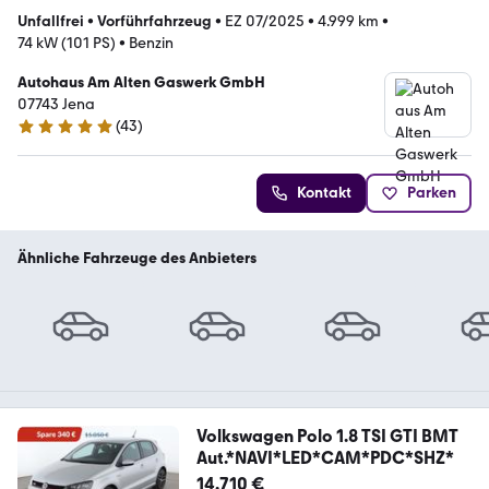
Unfallfrei
•
Vorführfahrzeug
•
EZ 07/2025
•
4.999 km
•
74 kW (101 PS)
•
Benzin
Autohaus Am Alten Gaswerk GmbH
07743 Jena
(
43
)
5 Sterne
Kontakt
Parken
Ähnliche Fahrzeuge des Anbieters
Volkswagen Polo 1.8 TSI GTI BMT
Aut.*NAVI*LED*CAM*PDC*SHZ*
14.710 €