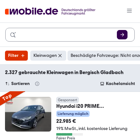
Filter
Kleinwagen
Beschädigte Fahrzeuge: Nicht anz
2.327 gebrauchte Kleinwagen in Bergisch Gladbach
Sortieren
Kachelansicht
Top
Gesponsert
Hyundai i20 PRIME
NAVI+SITZHZG+LENKRADHZG+KA
Lieferung möglich
MERA+APPLE/A
22.985 €
19% MwSt.
inkl. kostenlose Lieferung
Fairer Preis