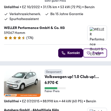
Sehr guter Preis
Unfallfrei
•
EZ 10/2022
•
31.176 km
•
53 kW (72 PS)
•
Benzin
Verkehrszeichenerk.
Bis 15 Jahre Garantie
Spurhalteassistent
WELLER Performance GmbH & Co. KG
59067 Hamm
(
176
)
4.6 Sterne
Kontakt
Parken
Gesponsert
Volkswagen up! 1.0 Club up!
*NAVI*PDC*KLIMA*GARANTIE*
6.970 €
Fairer Preis
Unfallfrei
•
EZ 07/2015
•
88.998 km
•
44 kW (60 PS)
•
Benzin
Autohero GmbH - Abholfiliale Köln