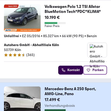
Volkswagen Polo 1.2 TSI Allstar
BlueMotion Tech*PDC*KLIMA*
10.190 €
Fairer Preis
Unfallfrei
•
EZ 05/2016
•
85.327 km
•
66 kW (90 PS)
•
Benzin
Autohero GmbH - Abholfiliale Köln
50739 Köln
(
365
)
4.6 Sterne
Kontakt
Parken
Mercedes-Benz A 250 Sport,
AMG-Line, Pano
17.499 €
Verhandlungsbasis