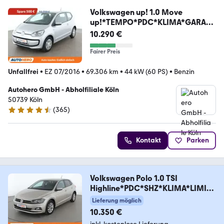
Volkswagen up! 1.0 Move
up!*TEMPO*PDC*KLIMA*GARANT
IE*
10.290 €
Fairer Preis
Unfallfrei
•
EZ 07/2016
•
69.306 km
•
44 kW (60 PS)
•
Benzin
Autohero GmbH - Abholfiliale Köln
50739 Köln
(
365
)
4.6 Sterne
Kontakt
Parken
Volkswagen Polo 1.0 TSI
Highline*PDC*SHZ*KLIMA*LIMITE
R*
Lieferung möglich
10.350 €