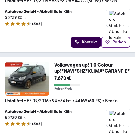
Unfallfrei
•
EZ 07/2015
•
88.998 km
•
44 kW (60 PS)
•
Benzin
Autohero GmbH - Abholfiliale Köln
50739 Köln
(
365
)
4.6 Sterne
Kontakt
Parken
Volkswagen up! 1.0 Colour
up!*NAVI*SHZ*KLIMA*GARANTIE*
7.670 €
Fairer Preis
Unfallfrei
•
EZ 09/2016
•
94.634 km
•
44 kW (60 PS)
•
Benzin
Autohero GmbH - Abholfiliale Köln
50739 Köln
(
365
)
4.6 Sterne