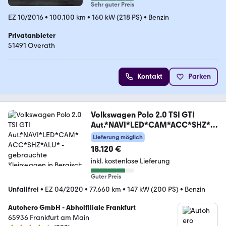
Sehr guter Preis
EZ 10/2016
•
100.100 km
•
160 kW (218 PS)
•
Benzin
Privatanbieter
51491 Overath
Kontakt
Parken
Volkswagen Polo 2.0 TSI GTI
Aut.*NAVI*LED*CAM*ACC*SHZ*A
LU*
Lieferung möglich
18.120 €
inkl. kostenlose Lieferung
Guter Preis
Unfallfrei
•
EZ 04/2020
•
77.660 km
•
147 kW (200 PS)
•
Benzin
Autohero GmbH - Abholfiliale Frankfurt
65936 Frankfurt am Main