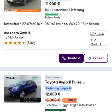
11.900 €
inkl. kostenlose Lieferung
Fairer Preis
Unfallfrei
•
EZ 07/2016
•
108.041 km
•
66 kW (90 PS)
•
Benzin
Autohero GmbH
14059 Berlin
(
502
)
4.5 Sterne
Kontakt
Parken
Gesponsert
Toyota Aygo X Pulse
*ACC*CarPlay*SHZ*Kamera*DAB
Lieferung möglich
*Bi-Tone
12.880 €
13.980 €
-1.100 €
19% MwSt.
ggf. zzgl. Lieferkosten