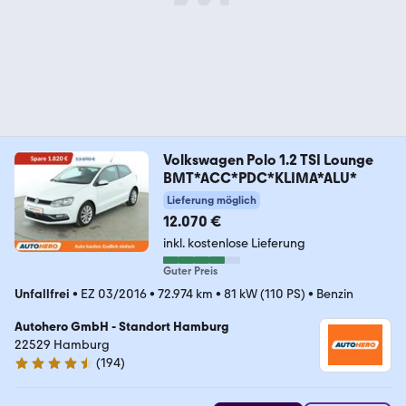
Volkswagen Polo 1.2 TSI Lounge
BMT*ACC*PDC*KLIMA*ALU*
Lieferung möglich
12.070 €
inkl. kostenlose Lieferung
Guter Preis
Unfallfrei
•
EZ 03/2016
•
72.974 km
•
81 kW (110 PS)
•
Benzin
Autohero GmbH - Standort Hamburg
22529 Hamburg
(
194
)
4.6 Sterne