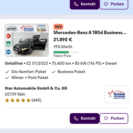
Kontakt
Parken
NEU
Mercedes-Benz A 180d Business
2,0 MBUX LED NAVI TEMP SH EU6
21.890 €
19% MwSt.
Fairer Preis
Unfallfrei
•
EZ 01/2023
•
75.400 km
•
85 kW (116 PS)
•
Diesel
Sitz-Komfort-Paket
Business Paket
Winter + Park Paket
Star Automobile GmbH & Co. KG
50739 Köln
(
440
)
4.8 Sterne
Kontakt
Parken