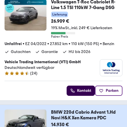
Volkswagen T-Roc Cabriolet R-
Line 1.5 TSI 110kW 7-Gang DSG
Lieferung
26.909 €
19% MwSt.
inkl. 249 € Lieferkosten
Fairer Preis
Unfallfrei
•
EZ 04/2022
•
27.852 km
•
110 kW (150 PS)
•
Benzin
Gutachten
Garantie
HU bis 2026
Vehicle Trading International (VTI) GmbH
Deutschlandweit verfügbar
(
24
)
4.4 Sterne
Kontakt
Parken
BMW 220d Cabrio Advant 1.Hd
Navi H&K Xen Kamera PDC
14.930 €