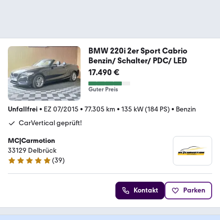
BMW 220i 2er Sport Cabrio
Benzin/ Schalter/ PDC/ LED
17.490 €
Guter Preis
Unfallfrei
•
EZ 07/2015
•
77.305 km
•
135 kW (184 PS)
•
Benzin
CarVertical geprüft!
MC|Carmotion
33129 Delbrück
(
39
)
5 Sterne
Kontakt
Parken