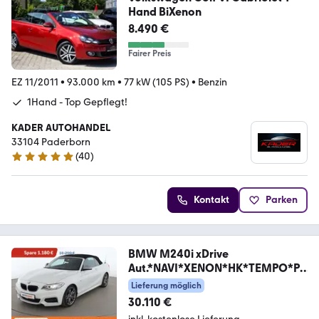
Hand BiXenon
8.490 €
Fairer Preis
EZ 11/2011
•
93.000 km
•
77 kW (105 PS)
•
Benzin
1Hand - Top Gepflegt!
KADER AUTOHANDEL
33104 Paderborn
(
40
)
4.9 Sterne
Kontakt
Parken
BMW M240i xDrive
Aut.*NAVI*XENON*HK*TEMPO*PD
C*SH
Lieferung möglich
30.110 €