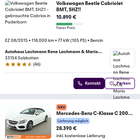
Volkswagen Beetle Cabriolet
BMT, SHZ!!
10.890 €
Fairer Preis
EZ 08/2015
•
118.000 km
•
77 kW (105 PS)
•
Benzin
Autohaus Lachmann Rene Lachmann & Mario
Lachmann GbR
33154 Salzkotten
(
46
)
4.4 Sterne
Kontakt
Parken
NEU
Mercedes-Benz C-Klasse C 200
AMG Line
Lieferung möglich
Aut.*NAV*TEMPO*PDC*SHZ*
28.390 €
inkl. kostenlose Lieferung