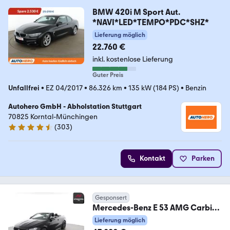
BMW 420i M Sport Aut.
*NAVI*LED*TEMPO*PDC*SHZ*
Lieferung möglich
22.760 €
inkl. kostenlose Lieferung
Guter Preis
Unfallfrei
•
EZ 04/2017
•
86.326 km
•
135 kW (184 PS)
•
Benzin
Autohero GmbH - Abholstation Stuttgart
70825 Korntal-Münchingen
(
303
)
4.4 Sterne
Kontakt
Parken
Gesponsert
Mercedes-Benz E 53 AMG Carbio
SPORTABGAS,MULTIBEAM,SITZKL
Lieferung möglich
IMA