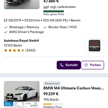
47.880 €
ggf. zzgl. Lieferkosten
Sehr guter Preis
EZ 08/2019
•
59.024 km
•
320 kW (435 PS)
•
Benzin
Massage / Memory
Bicolor Sitze / HUD
AMG Driver's Package
Autohaus Royal GmbH
12103 Berlin
(
2662
)
4.6 Sterne
Kontakt
Parken
Gesponsert
BMW M4 Ultimate Carbon Vmax
LCI II Akra Ultmate VOLL
99.239 €
19% MwSt.
Erhöhter Preis