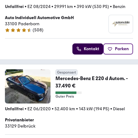
Unfallfrei
•
EZ 08/2024
•
29.991 km
•
390 kW (530 PS)
•
Benzin
Auto Individuell Automotive GmbH
33100 Paderborn
(
508
)
4.7 Sterne
Kontakt
Parken
Gesponsert
Mercedes-Benz E 220 d Autom. -
37.490 €
Guter Preis
Unfallfrei
•
EZ 06/2020
•
52.400 km
•
143 kW (194 PS)
•
Diesel
Privatanbieter
33129 Delbrück