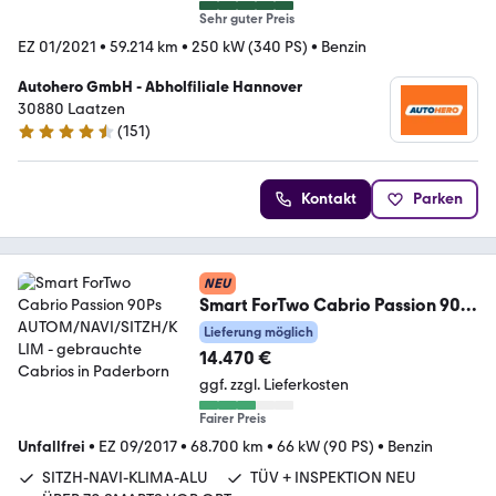
Sehr guter Preis
EZ 01/2021
•
59.214 km
•
250 kW (340 PS)
•
Benzin
Autohero GmbH - Abholfiliale Hannover
30880 Laatzen
(
151
)
4.7 Sterne
Kontakt
Parken
NEU
Smart ForTwo Cabrio Passion 90Ps
AUTOM/NAVI/SITZH/KLIM
Lieferung möglich
14.470 €
ggf. zzgl. Lieferkosten
Fairer Preis
Unfallfrei
•
EZ 09/2017
•
68.700 km
•
66 kW (90 PS)
•
Benzin
SITZH-NAVI-KLIMA-ALU
TÜV + INSPEKTION NEU