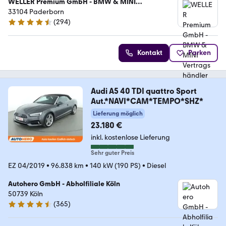
WELLER Premium GmbH - BMW & MINI
Vertragshändler
33104 Paderborn
(
294
)
4.6 Sterne
Kontakt
Parken
Audi A5 40 TDI quattro Sport
Aut.*NAVI*CAM*TEMPO*SHZ*
Lieferung möglich
23.180 €
inkl. kostenlose Lieferung
Sehr guter Preis
EZ 04/2019
•
96.838 km
•
140 kW (190 PS)
•
Diesel
Autohero GmbH - Abholfiliale Köln
50739 Köln
(
365
)
4.6 Sterne