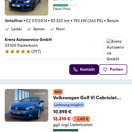
Fairer Preis
Unfallfrei
•
EZ 07/2014
•
83.525 km
•
195 kW (265 PS)
•
Benzin
Leder
Xenon
Navi
Krenz Autoservice GmbH
33100 Paderborn
(
297
)
4.8 Sterne
Kontakt
Parken
NEU
Volkswagen Golf VI Cabriolet
PARK
Lieferung möglich
ASSIST+NAVI+WINDSCHOTT+BC
10.898 €
12.319 €
-1.421 €
ggf. zzgl. Lieferkosten