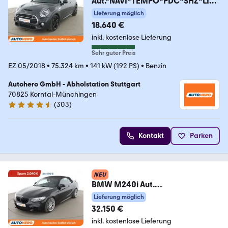
Aut.*NAVI*TEMPO*PDC*SHZ*LIM
*ALU*
Lieferung möglich
18.640 €
inkl. kostenlose Lieferung
Sehr guter Preis
EZ 05/2018
•
75.324 km
•
141 kW (192 PS)
•
Benzin
Autohero GmbH - Abholstation Stuttgart
70825 Korntal-Münchingen
(
303
)
4.4 Sterne
Kontakt
Parken
NEU
BMW M240i Aut.
*NAVI*LED*PDC*MEMORY*LENK
Lieferung möglich
RADHZG*
32.150 €
inkl. kostenlose Lieferung