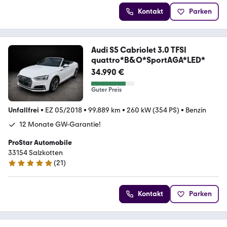
Kontakt
Parken
Audi S5 Cabriolet 3.0 TFSI
quattro*B&O*SportAGA*LED*
34.990 €
Guter Preis
Unfallfrei
•
EZ 05/2018
•
99.889 km
•
260 kW (354 PS)
•
Benzin
12 Monate GW-Garantie!
ProStar Automobile
33154 Salzkotten
(
21
)
4.9 Sterne
Kontakt
Parken