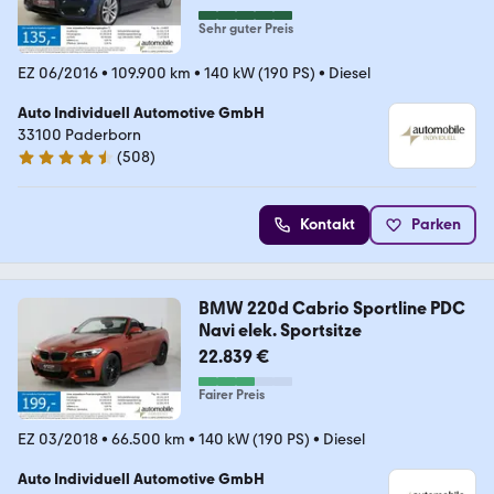
Sehr guter Preis
EZ 06/2016
•
109.900 km
•
140 kW (190 PS)
•
Diesel
Auto Individuell Automotive GmbH
33100 Paderborn
(
508
)
4.7 Sterne
Kontakt
Parken
BMW 220d Cabrio Sportline PDC
Navi elek. Sportsitze
22.839 €
Fairer Preis
EZ 03/2018
•
66.500 km
•
140 kW (190 PS)
•
Diesel
Auto Individuell Automotive GmbH