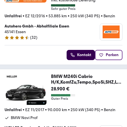
inkl. kostenlose Lieferung
Sehr guter Preis
Unfallfrei
•
EZ 12/2016
•
53.885 km
•
250 kW (340 PS)
•
Benzin
Autohero Gmbh - Abholfiliale Essen
45141 Essen
(
32
)
4.7 Sterne
Kontakt
Parken
BMW M240i Cabrio
H/K,KomfZu,Tempo,SpoSi,SHZ,Len
kHz
28.900 €
Guter Preis
Unfallfrei
•
EZ 11/2017
•
90.000 km
•
250 kW (340 PS)
•
Benzin
BMW Navi Prof