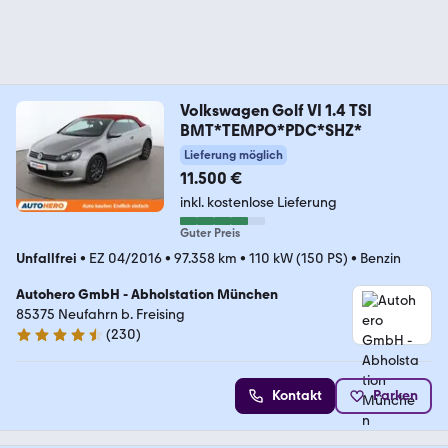
Volkswagen Golf VI 1.4 TSI
BMT*TEMPO*PDC*SHZ*
Lieferung möglich
11.500 €
inkl. kostenlose Lieferung
Guter Preis
Unfallfrei
•
EZ 04/2016
•
97.358 km
•
110 kW (150 PS)
•
Benzin
Autohero GmbH - Abholstation München
85375 Neufahrn b. Freising
(
230
)
4.4 Sterne
Kontakt
Parken