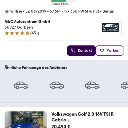
Fairer Preis
Unfallfrei
•
EZ 06/2019
•
67.614 km
•
350 kW (476 PS)
•
Benzin
A&C Autozentrum GmbH
30827 Garbsen
(
451
)
4.9 Sterne
Kontakt
Parken
Ähnliche Fahrzeuge des Anbieters
Volkswagen Golf 2.0 16V TSI R
Cabrio
KLIMA+PDC+NAVI+SHZ+ALU
20.490 €