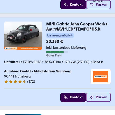
Kontakt
Parken
MINI Cabrio John Cooper Works
Aut.*NAVI*LED*TEMPO*H&K
Lieferung möglich
20.330 €
inkl. kostenlose Lieferung
Guter Preis
Unfallfrei
•
EZ 09/2016
•
78.560 km
•
170 kW (231 PS)
•
Benzin
Autohero GmbH - Abholstation Nürnberg
90441 Nürnberg
(
172
)
4.5 Sterne
Kontakt
Parken