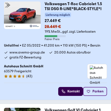
Volkswagen T-Roc Cabriolet 1.5
TSI DSG R-LINE*BLACK-STYLE*I
Lieferung möglich
27.449 €
28.449 €
19% MwSt.
ggf. zzgl. Lieferkosten
Fairer Preis
Unfallfrei
•
EZ 05/2022
•
41.200 km
•
110 kW (150 PS)
•
Benzin
www.avemo-group.de
20.000 Autos abrufbar
gratis FZ-Bewertung
Autohaus Schmitt GmbH
63579 Freigericht
(
43
)
4.7 Sterne
Kontakt
Parken
Volkswagen Golf VI Cabriolet 1