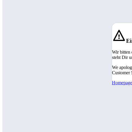
Ei
Wir bitten
steht Dir 
We apologi
Customer S
Homepag