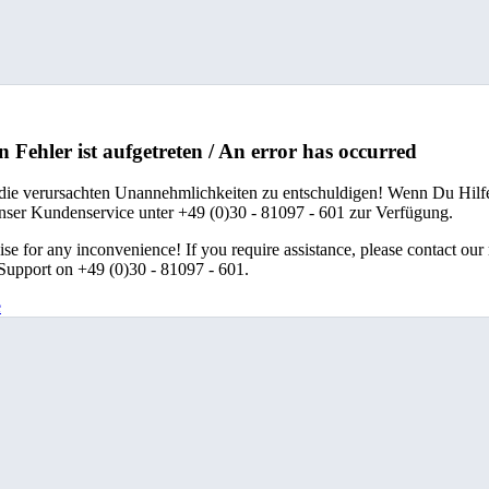
n Fehler ist aufgetreten / An error has occurred
 die verursachten Unannehmlichkeiten zu entschuldigen! Wenn Du Hilfe
unser Kundenservice unter +49 (0)30 - 81097 - 601 zur Verfügung.
se for any inconvenience! If you require assistance, please contact our
upport on +49 (0)30 - 81097 - 601.
e